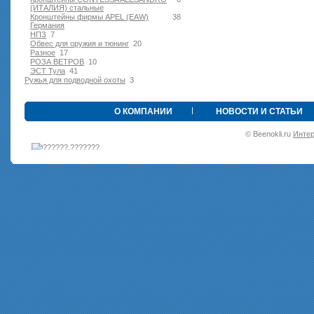
(ИТАЛИЯ) стальные
Кронштейны фирмы APEL (EAW)
38
Германия
НПЗ
7
Обвес для оружия и тюнинг
20
Разное
17
РОЗА ВЕТРОВ
10
ЭСТ Тула
41
Ружья для подводной оxоты
3
•
О КОМПАНИИ
НОВОСТИ И СТАТЬИ
© Beenokli.ru
Интер