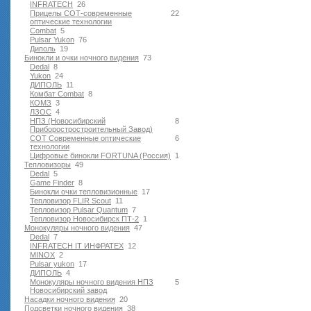
INFRATECH
26
Прицелы СОТ-современные
22
оптические технологии
Combat
5
Pulsar Yukon
76
Диполь
19
Бинокли и очки ночного видения
73
Dedal
8
Yukon
24
ДИПОЛЬ
11
Комбат Combat
8
КОМЗ
3
ЛЗОС
4
НПЗ (Новосибирский
8
Приборостростроительный Завод)
СОТ Современные оптические
6
технологии
Цифровые бинокли FORTUNA (Россия)
1
Тепловизоры
49
Dedal
5
Game Finder
8
Бинокли очки тепловизионные
17
Тепловизор FLIR Scout
11
Тепловизор Pulsar Quantum
7
Тепловизор Новосибирск ПТ-2
1
Монокуляры ночного видения
47
Dedal
7
INFRATECH IT ИНФРАТЕХ
12
MINOX
2
Pulsar yukon
17
ДИПОЛЬ
4
Монокуляры ночного видения НПЗ
5
Новосибирский завод
Насадки ночного видения
20
Подсветки ночного видения
38