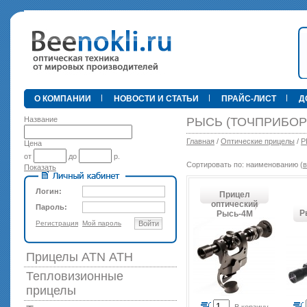
•
О КОМПАНИИ
НОВОСТИ И СТАТЬИ
ПРАЙС-ЛИСТ
Д
Название
РЫСЬ (ТОЧПРИБОР
Главная
/
Оптические прицелы
/
Р
Цена
от
до
р.
Сортировать по: наименованию (
в
Показать
89 000 р
Логин:
Прицел
оптический
Пароль:
Р
Рысь-4М
Регистрация
Мой пароль
Войти
Прицелы ATN АТН
Тепловизионные
прицелы