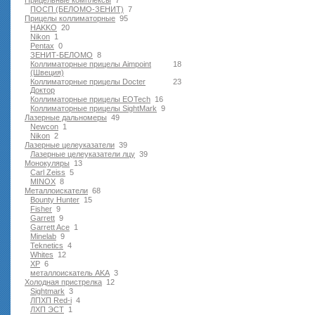
Прицельные комплексы
7
ПОСП (БЕЛОМО-ЗЕНИТ)
7
Прицелы коллиматорные
95
HAKKO
20
Nikon
1
Pentax
0
ЗЕНИТ-БЕЛОМО
8
Коллиматорные прицелы Aimpoint
18
(Швеция)
Коллиматорные прицелы Docter
23
Доктор
Коллиматорные прицелы EOTech
16
Коллиматорные прицелы SightMark
9
Лазерные дальномеры
49
Newcon
1
Nikon
2
Лазерные целеуказатели
39
Лазерные целеуказатели лцу
39
Монокуляры
13
Carl Zeiss
5
MINOX
8
Металлоискатели
68
Bounty Hunter
15
Fisher
9
Garrett
9
Garrett Ace
1
Minelab
9
Teknetics
4
Whites
12
XP
6
металлоискатель AKA
3
Холодная пристрелка
12
Sightmark
3
ЛПХП Red-i
4
ЛХП ЭСТ
1