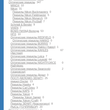
Оптические прицелы
347
MINOX
10
Nikon
31
Прицелы Nikon Buckmasters
0
Прицелы Nikon Fieldmaster
5
Прицелы Nikon Monarch
19
Прицелы Nikon ProStaff
7
Schmidt & Bender
9
VIXEN
7
ВОМЗ ПИЛАД Вологда
53
НПЗ
10
Оптические прицелы REDFIELD
0
Оптические прицелы HAKKO
0
Оптические прицелы BURRIS
7
Оптические прицелы Hakko (Хакко)
1
Оптические прицелы KAHLES
67
(Австрия)
Оптические прицелы Leica
7
Оптические прицелы Leupold
64
Оптические прицелы NIGHTFORCE
0
Найтфорс
Оптические прицелы Swarovski
2
(сваровски)
Оптические прицелы Дедал
3
ПОСП (БЕЛОМО-ЗЕНИТ)
25
прицел Docter
13
Прицелы Hawke
4
Прицелы Carl Zeiss
3
Прицелы KAPS
3
Прицелы Yukon
0
Прицелы Yukon Jaeger
0
Прицелы Yukon (Craft)
0
Прицелы ЗЕНИТ (Красногорск)
8
РЫСЬ (ТОЧПРИБОР)
20