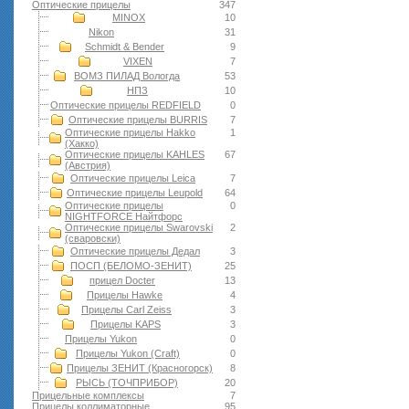
Оптические прицелы
347
MINOX
10
Nikon
31
Schmidt & Bender
9
VIXEN
7
ВОМЗ ПИЛАД Вологда
53
НПЗ
10
Оптические прицелы REDFIELD
0
Оптические прицелы BURRIS
7
Оптические прицелы Hakko
1
(Хакко)
Оптические прицелы KAHLES
67
(Австрия)
Оптические прицелы Leica
7
Оптические прицелы Leupold
64
Оптические прицелы
0
NIGHTFORCE Найтфорс
Оптические прицелы Swarovski
2
(сваровски)
Оптические прицелы Дедал
3
ПОСП (БЕЛОМО-ЗЕНИТ)
25
прицел Docter
13
Прицелы Hawke
4
Прицелы Carl Zeiss
3
Прицелы KAPS
3
Прицелы Yukon
0
Прицелы Yukon (Craft)
0
Прицелы ЗЕНИТ (Красногорск)
8
РЫСЬ (ТОЧПРИБОР)
20
Прицельные комплексы
7
Прицелы коллиматорные
95