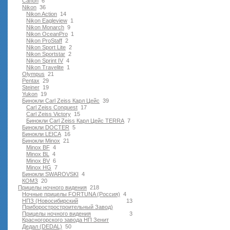
Canon
6
Nikon
36
Nikon Action
14
Nikon Eagleview
1
Nikon Monarch
9
Nikon OceanPro
1
Nikon ProStaff
2
Nikon Sport Lite
2
Nikon Sportstar
2
Nikon Sprint IV
4
Nikon Travelite
1
Olympus
21
Pentax
29
Steiner
19
Yukon
19
Бинокли Carl Zeiss Карл Цейс
39
Carl Zeiss Conquest
17
Carl Zeiss Victory
15
Бинокли Carl Zeiss Карл Цейс TERRA
7
Бинокли DOCTER
5
Бинокли LEICA
16
Бинокли Minox
21
Minox BF
4
Minox BL
4
Minox BV
6
Minox HG
7
Бинокли SWAROVSKI
4
КОМЗ
20
Прицелы ночного видения
218
Ночные прицелы FORTUNA (Россия)
4
НПЗ (Новосибирский
13
Приборостростроительный Завод)
Прицелы ночного видения
3
Красногорского завода НП Зенит
Дедал (DEDAL)
50