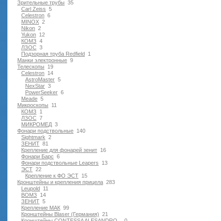
Зрительные трубы
35
Carl Zeiss
5
Celestron
6
MINOX
2
Nikon
2
Yukon
12
КОМЗ
4
ЛЗОС
3
Подзорная труба Redfield
1
Манки электронные
9
Телескопы
19
Celestron
14
AstroMaster
5
NexStar
3
PowerSeeker
6
Meade
5
Микроскопы
11
КОМЗ
1
ЛЗОС
7
МИКРОМЕД
3
Фонари подствольные
140
Sightmark
2
ЗЕНИТ
81
Крепление для фонарей зенит
16
Фонари Барс
6
Фонари подствольные Leapers
13
ЭСТ
22
Крепление к ФО ЭСТ
15
Кронштейны и крепления прицела
283
Leupold
11
ВОМЗ
14
ЗЕНИТ
5
Крепление МАК
99
Кронштейны Blaser (Германия)
21
Кронштейны CONTESSA ALESANDRO
0