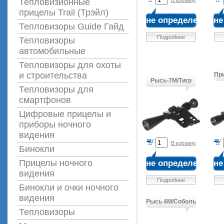
Тепловизионные
В корзину
прицелы Trail (Трэйл)
не определена
не
Тепловизоры Guide Гайд
Подробнее
Тепловизоры
автомобильные
Тепловизоры для охоты
и строительства
Пр
Рысь-7М/Тигр
Тепловизоры для
смартфонов
Цифровые прицелы и
приборы ночного
видения
В корзину
Бинокли
Прицелы ночного
не определена
не
видения
Подробнее
Бинокли и очки ночного
видения
Рысь 4М/Соболь
Тепловизоры