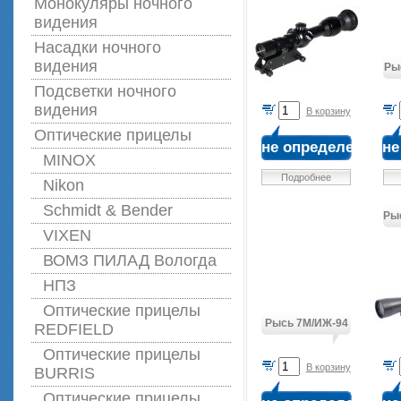
Монокуляры ночного
видения
Насадки ночного
видения
Ры
Подсветки ночного
видения
В корзину
Оптические прицелы
не определена
не
MINOX
Подробнее
Nikon
Schmidt & Bender
Ры
VIXEN
ВОМЗ ПИЛАД Вологда
НПЗ
Оптические прицелы
Рысь 7М/ИЖ-94
REDFIELD
Оптические прицелы
В корзину
BURRIS
Оптические прицелы