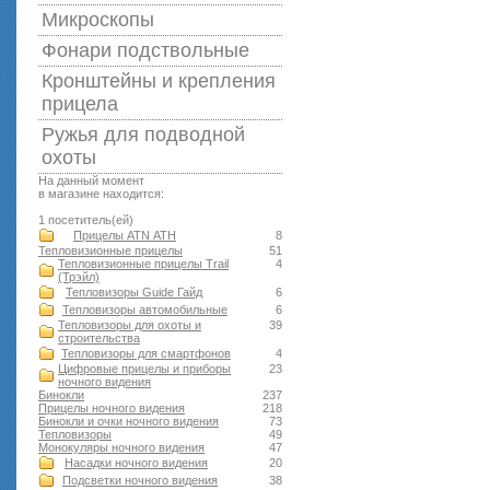
Микроскопы
Фонари подствольные
Кронштейны и крепления
прицела
Ружья для подводной
оxоты
На данный момент
в магазине находится:
1 посетитель(ей)
Прицелы ATN АТН
8
Тепловизионные прицелы
51
Тепловизионные прицелы Trail
4
(Трэйл)
Тепловизоры Guide Гайд
6
Тепловизоры автомобильные
6
Тепловизоры для охоты и
39
строительства
Тепловизоры для смартфонов
4
Цифровые прицелы и приборы
23
ночного видения
Бинокли
237
Прицелы ночного видения
218
Бинокли и очки ночного видения
73
Тепловизоры
49
Монокуляры ночного видения
47
Насадки ночного видения
20
Подсветки ночного видения
38