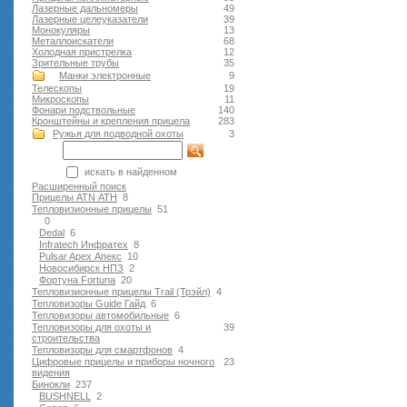
Лазерные дальномеры
49
Лазерные целеуказатели
39
Монокуляры
13
Металлоискатели
68
Холодная пристрелка
12
Зрительные трубы
35
Манки электронные
9
Телескопы
19
Микроскопы
11
Фонари подствольные
140
Кронштейны и крепления прицела
283
Ружья для подводной оxоты
3
искать в найденном
Расширенный поиск
Прицелы ATN АТН
8
Тепловизионные прицелы
51
0
Dedal
6
Infratech Инфратех
8
Pulsar Apex Апекс
10
Новосибирск НПЗ
2
Фортуна Fortuna
20
Тепловизионные прицелы Trail (Трэйл)
4
Тепловизоры Guide Гайд
6
Тепловизоры автомобильные
6
Тепловизоры для охоты и
39
строительства
Тепловизоры для смартфонов
4
Цифровые прицелы и приборы ночного
23
видения
Бинокли
237
BUSHNELL
2