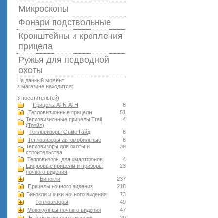
Микроскопы
Фонари подствольные
Кронштейны и крепления
прицела
Ружья для подводной
оxоты
На данный момент
в магазине находится:
3 посетитель(ей)
Прицелы ATN АТН
8
Тепловизионные прицелы
51
Тепловизионные прицелы Trail
4
(Трэйл)
Тепловизоры Guide Гайд
6
Тепловизоры автомобильные
6
Тепловизоры для охоты и
39
строительства
Тепловизоры для смартфонов
4
Цифровые прицелы и приборы
23
ночного видения
Бинокли
237
Прицелы ночного видения
218
Бинокли и очки ночного видения
73
Тепловизоры
49
Монокуляры ночного видения
47
Насадки ночного видения
20