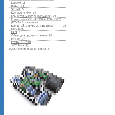
Leupold
11
ВОМЗ
14
ЗЕНИТ
5
Крепление МАК
99
Кронштейны Blaser (Германия)
21
Кронштейны CONTESSA ALESANDRO
0
(ИТАЛИЯ) стальные
Кронштейны фирмы APEL (EAW)
38
Германия
НПЗ
7
Обвес для оружия и тюнинг
20
Разное
17
РОЗА ВЕТРОВ
10
ЭСТ Тула
41
Ружья для подводной оxоты
3