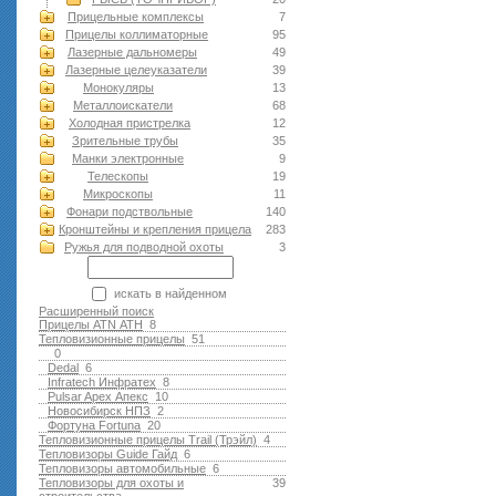
Прицельные комплексы
7
Прицелы коллиматорные
95
Лазерные дальномеры
49
Лазерные целеуказатели
39
Монокуляры
13
Металлоискатели
68
Холодная пристрелка
12
Зрительные трубы
35
Манки электронные
9
Телескопы
19
Микроскопы
11
Фонари подствольные
140
Кронштейны и крепления прицела
283
Ружья для подводной оxоты
3
искать в найденном
Расширенный поиск
Прицелы ATN АТН
8
Тепловизионные прицелы
51
0
Dedal
6
Infratech Инфратех
8
Pulsar Apex Апекс
10
Новосибирск НПЗ
2
Фортуна Fortuna
20
Тепловизионные прицелы Trail (Трэйл)
4
Тепловизоры Guide Гайд
6
Тепловизоры автомобильные
6
Тепловизоры для охоты и
39