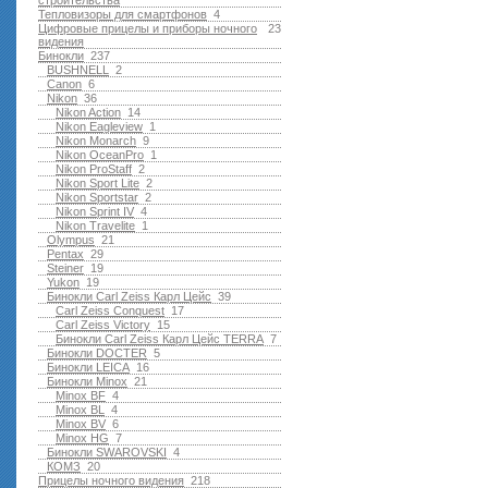
строительства
Тепловизоры для смартфонов
4
Цифровые прицелы и приборы ночного
23
видения
Бинокли
237
BUSHNELL
2
Canon
6
Nikon
36
Nikon Action
14
Nikon Eagleview
1
Nikon Monarch
9
Nikon OceanPro
1
Nikon ProStaff
2
Nikon Sport Lite
2
Nikon Sportstar
2
Nikon Sprint IV
4
Nikon Travelite
1
Olympus
21
Pentax
29
Steiner
19
Yukon
19
Бинокли Carl Zeiss Карл Цейс
39
Carl Zeiss Conquest
17
Carl Zeiss Victory
15
Бинокли Carl Zeiss Карл Цейс TERRA
7
Бинокли DOCTER
5
Бинокли LEICA
16
Бинокли Minox
21
Minox BF
4
Minox BL
4
Minox BV
6
Minox HG
7
Бинокли SWAROVSKI
4
КОМЗ
20
Прицелы ночного видения
218