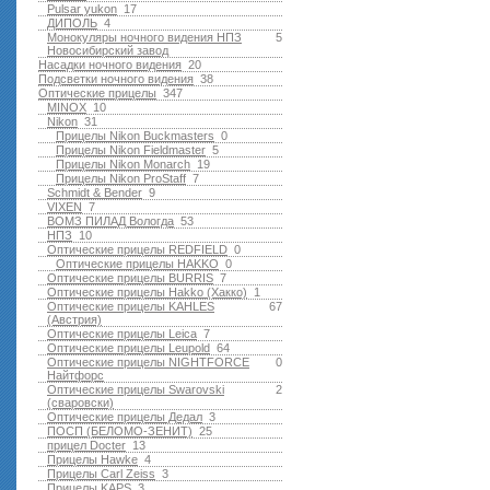
Pulsar yukon
17
ДИПОЛЬ
4
Монокуляры ночного видения НПЗ
5
Новосибирский завод
Насадки ночного видения
20
Подсветки ночного видения
38
Оптические прицелы
347
MINOX
10
Nikon
31
Прицелы Nikon Buckmasters
0
Прицелы Nikon Fieldmaster
5
Прицелы Nikon Monarch
19
Прицелы Nikon ProStaff
7
Schmidt & Bender
9
VIXEN
7
ВОМЗ ПИЛАД Вологда
53
НПЗ
10
Оптические прицелы REDFIELD
0
Оптические прицелы HAKKO
0
Оптические прицелы BURRIS
7
Оптические прицелы Hakko (Хакко)
1
Оптические прицелы KAHLES
67
(Австрия)
Оптические прицелы Leica
7
Оптические прицелы Leupold
64
Оптические прицелы NIGHTFORCE
0
Найтфорс
Оптические прицелы Swarovski
2
(сваровски)
Оптические прицелы Дедал
3
ПОСП (БЕЛОМО-ЗЕНИТ)
25
прицел Docter
13
Прицелы Hawke
4
Прицелы Carl Zeiss
3
Прицелы KAPS
3