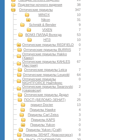
Подсветки ночного видения
38
Оптические прицелы
347
MINOX
10
Nikon
31
Schmidt & Bender
9
VIXEN
7
ВОМЗ ПИЛАД Вологда
53
НПЗ
10
Оптические прицелы REDFIELD
0
Оптические прицелы BURRIS
7
Оптические прицелы Hakko
1
(Хакко)
Оптические прицелы KAHLES
67
(Австрия)
Оптические прицелы Leica
7
Оптические прицелы Leupold
64
Оптические прицелы
0
NIGHTFORCE Найтфорс
Оптические прицелы Swarovski
2
(сваровски)
Оптические прицелы Дедал
3
ПОСП (БЕЛОМО-ЗЕНИТ)
25
прицел Docter
13
Прицелы Hawke
4
Прицелы Carl Zeiss
3
Прицелы KAPS
3
Прицелы Yukon
0
Прицелы Yukon (Craft)
0
Прицелы ЗЕНИТ (Красногорск)
8
РЫСЬ (ТОЧПРИБОР)
20