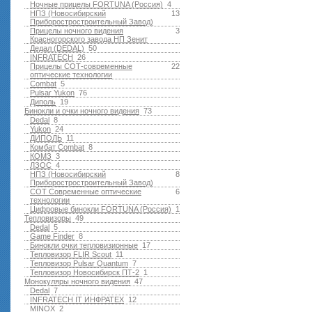
Ночные прицелы FORTUNA (Россия)
4
НПЗ (Новосибирский
13
Приборостростроительный Завод)
Прицелы ночного видения
3
Красногорского завода НП Зенит
Дедал (DEDAL)
50
INFRATECH
26
Прицелы СОТ-современные
22
оптические технологии
Combat
5
Pulsar Yukon
76
Диполь
19
Бинокли и очки ночного видения
73
Dedal
8
Yukon
24
ДИПОЛЬ
11
Комбат Combat
8
КОМЗ
3
ЛЗОС
4
НПЗ (Новосибирский
8
Приборостростроительный Завод)
СОТ Современные оптические
6
технологии
Цифровые бинокли FORTUNA (Россия)
1
Тепловизоры
49
Dedal
5
Game Finder
8
Бинокли очки тепловизионные
17
Тепловизор FLIR Scout
11
Тепловизор Pulsar Quantum
7
Тепловизор Новосибирск ПТ-2
1
Монокуляры ночного видения
47
Dedal
7
INFRATECH IT ИНФРАТЕХ
12
MINOX
2