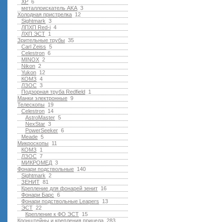
XP
6
металлоискатель AKA
3
Холодная пристрелка
12
Sightmark
3
ЛПХП Red-i
4
ЛХП ЭСТ
1
Зрительные трубы
35
Carl Zeiss
5
Celestron
6
MINOX
2
Nikon
2
Yukon
12
КОМЗ
4
ЛЗОС
3
Подзорная труба Redfield
1
Манки электронные
9
Телескопы
19
Celestron
14
AstroMaster
5
NexStar
3
PowerSeeker
6
Meade
5
Микроскопы
11
КОМЗ
1
ЛЗОС
7
МИКРОМЕД
3
Фонари подствольные
140
Sightmark
2
ЗЕНИТ
81
Крепление для фонарей зенит
16
Фонари Барс
6
Фонари подствольные Leapers
13
ЭСТ
22
Крепление к ФО ЭСТ
15
Кронштейны и крепления прицела
283