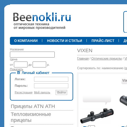
•
О КОМПАНИИ
НОВОСТИ И СТАТЬИ
ПРАЙС-ЛИСТ
Д
Название
VIXEN
Главная
/
Оптические прицелы
/
V
Цена
от
до
р.
Сортировать по: наименованию (
в
Показать
89 000 р
Логин:
Vi
Пароль:
Регистрация
Мой пароль
Войти
Прицелы ATN АТН
Тепловизионные
прицелы