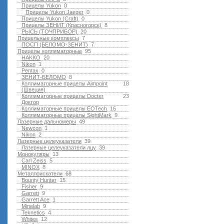
Прицелы Yukon
0
Прицелы Yukon Jaeger
0
Прицелы Yukon (Craft)
0
Прицелы ЗЕНИТ (Красногорск)
8
РЫСЬ (ТОЧПРИБОР)
20
Прицельные комплексы
7
ПОСП (БЕЛОМО-ЗЕНИТ)
7
Прицелы коллиматорные
95
HAKKO
20
Nikon
1
Pentax
0
ЗЕНИТ-БЕЛОМО
8
Коллиматорные прицелы Aimpoint
18
(Швеция)
Коллиматорные прицелы Docter
23
Доктор
Коллиматорные прицелы EOTech
16
Коллиматорные прицелы SightMark
9
Лазерные дальномеры
49
Newcon
1
Nikon
2
Лазерные целеуказатели
39
Лазерные целеуказатели лцу
39
Монокуляры
13
Carl Zeiss
5
MINOX
8
Металлоискатели
68
Bounty Hunter
15
Fisher
9
Garrett
9
Garrett Ace
1
Minelab
9
Teknetics
4
Whites
12