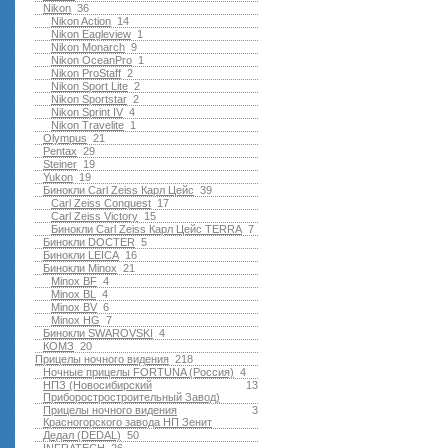
Nikon
36
Nikon Action
14
Nikon Eagleview
1
Nikon Monarch
9
Nikon OceanPro
1
Nikon ProStaff
2
Nikon Sport Lite
2
Nikon Sportstar
2
Nikon Sprint IV
4
Nikon Travelite
1
Olympus
21
Pentax
29
Steiner
19
Yukon
19
Бинокли Carl Zeiss Карл Цейс
39
Carl Zeiss Conquest
17
Carl Zeiss Victory
15
Бинокли Carl Zeiss Карл Цейс TERRA
7
Бинокли DOCTER
5
Бинокли LEICA
16
Бинокли Minox
21
Minox BF
4
Minox BL
4
Minox BV
6
Minox HG
7
Бинокли SWAROVSKI
4
КОМЗ
20
Прицелы ночного видения
218
Ночные прицелы FORTUNA (Россия)
4
НПЗ (Новосибирский
13
Приборостростроительный Завод)
Прицелы ночного видения
3
Красногорского завода НП Зенит
Дедал (DEDAL)
50