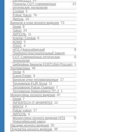
INFRATECH
26
Прицелы СОТ-современные
22
оптические технологии
Combat
5
Pulsar Yukon
76
Диполь
19
Бинокли и очки ночного видения
73
Dedal
8
Yukon
24
ДИПОЛЬ
11
Комбат Combat
8
КОМЗ
3
ЛЗОС
4
НПЗ (Новосибирский
8
Приборостростроительный Завод)
СОТ Современные оптические
6
технологии
Цифровые бинокли FORTUNA (Россия)
1
Тепловизоры
49
Dedal
5
Game Finder
8
Бинокли очки тепловизионные
17
Тепловизор FLIR Scout
11
Тепловизор Pulsar Quantum
7
Тепловизор Новосибирск ПТ-2
1
Монокуляры ночного видения
47
Dedal
7
INFRATECH IT ИНФРАТЕХ
12
MINOX
2
Pulsar yukon
17
ДИПОЛЬ
4
Монокуляры ночного видения НПЗ
5
Новосибирский завод
Насадки ночного видения
20
Подсветки ночного видения
38