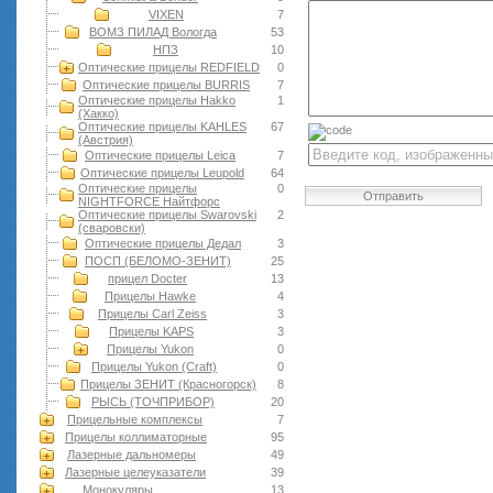
VIXEN
7
ВОМЗ ПИЛАД Вологда
53
НПЗ
10
Оптические прицелы REDFIELD
0
Оптические прицелы BURRIS
7
Оптические прицелы Hakko
1
(Хакко)
Оптические прицелы KAHLES
67
(Австрия)
Оптические прицелы Leica
7
Оптические прицелы Leupold
64
Оптические прицелы
0
Отправить
NIGHTFORCE Найтфорс
Оптические прицелы Swarovski
2
(сваровски)
Оптические прицелы Дедал
3
ПОСП (БЕЛОМО-ЗЕНИТ)
25
прицел Docter
13
Прицелы Hawke
4
Прицелы Carl Zeiss
3
Прицелы KAPS
3
Прицелы Yukon
0
Прицелы Yukon (Craft)
0
Прицелы ЗЕНИТ (Красногорск)
8
РЫСЬ (ТОЧПРИБОР)
20
Прицельные комплексы
7
Прицелы коллиматорные
95
Лазерные дальномеры
49
Лазерные целеуказатели
39
Монокуляры
13