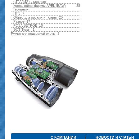
(ИТАЛИЯ) стальные
Кронштейны фирмы APEL (EAW)
38
Германия
НПЗ
7
Обвес для оружия и тюнинг
20
Разное
17
РОЗА ВЕТРОВ
10
ЭСТ Тула
41
Ружья для подводной оxоты
3
О КОМПАНИИ
НОВОСТИ И СТАТЬИ