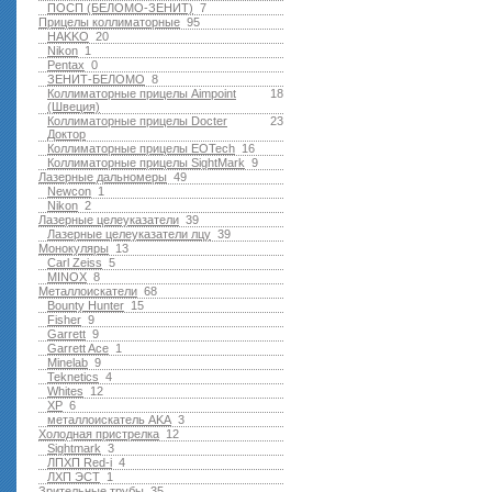
ПОСП (БЕЛОМО-ЗЕНИТ)
7
Прицелы коллиматорные
95
HAKKO
20
Nikon
1
Pentax
0
ЗЕНИТ-БЕЛОМО
8
Коллиматорные прицелы Aimpoint
18
(Швеция)
Коллиматорные прицелы Docter
23
Доктор
Коллиматорные прицелы EOTech
16
Коллиматорные прицелы SightMark
9
Лазерные дальномеры
49
Newcon
1
Nikon
2
Лазерные целеуказатели
39
Лазерные целеуказатели лцу
39
Монокуляры
13
Carl Zeiss
5
MINOX
8
Металлоискатели
68
Bounty Hunter
15
Fisher
9
Garrett
9
Garrett Ace
1
Minelab
9
Teknetics
4
Whites
12
XP
6
металлоискатель AKA
3
Холодная пристрелка
12
Sightmark
3
ЛПХП Red-i
4
ЛХП ЭСТ
1
Зрительные трубы
35