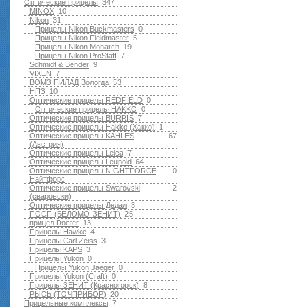
Оптические прицелы
347
MINOX
10
Nikon
31
Прицелы Nikon Buckmasters
0
Прицелы Nikon Fieldmaster
5
Прицелы Nikon Monarch
19
Прицелы Nikon ProStaff
7
Schmidt & Bender
9
VIXEN
7
ВОМЗ ПИЛАД Вологда
53
НПЗ
10
Оптические прицелы REDFIELD
0
Оптические прицелы HAKKO
0
Оптические прицелы BURRIS
7
Оптические прицелы Hakko (Хакко)
1
Оптические прицелы KAHLES
67
(Австрия)
Оптические прицелы Leica
7
Оптические прицелы Leupold
64
Оптические прицелы NIGHTFORCE
0
Найтфорс
Оптические прицелы Swarovski
2
(сваровски)
Оптические прицелы Дедал
3
ПОСП (БЕЛОМО-ЗЕНИТ)
25
прицел Docter
13
Прицелы Hawke
4
Прицелы Carl Zeiss
3
Прицелы KAPS
3
Прицелы Yukon
0
Прицелы Yukon Jaeger
0
Прицелы Yukon (Craft)
0
Прицелы ЗЕНИТ (Красногорск)
8
РЫСЬ (ТОЧПРИБОР)
20
Прицельные комплексы
7