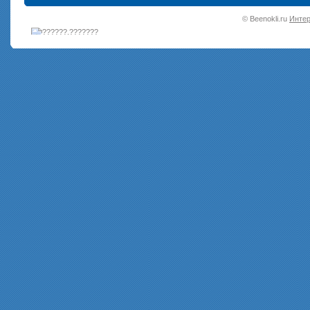
•
© Beenokli.ru
Интер