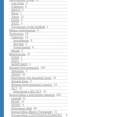
Carl Zeiss
5
Celestron
6
MINOX
2
Nikon
2
Yukon
12
КОМЗ
4
ЛЗОС
3
Подзорная труба Redfield
1
Манки электронные
9
Телескопы
19
Celestron
14
AstroMaster
5
NexStar
3
PowerSeeker
6
Meade
5
Микроскопы
11
КОМЗ
1
ЛЗОС
7
МИКРОМЕД
3
Фонари подствольные
140
Sightmark
2
ЗЕНИТ
81
Крепление для фонарей зенит
16
Фонари Барс
6
Фонари подствольные Leapers
13
ЭСТ
22
Крепление к ФО ЭСТ
15
Кронштейны и крепления прицела
283
Leupold
11
ВОМЗ
14
ЗЕНИТ
5
Крепление МАК
99
Кронштейны Blaser (Германия)
21
Кронштейны CONTESSA ALESANDRO
0