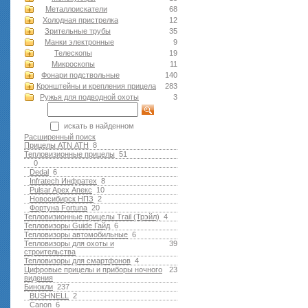
Металлоискатели
68
Холодная пристрелка
12
Зрительные трубы
35
Манки электронные
9
Телескопы
19
Микроскопы
11
Фонари подствольные
140
Кронштейны и крепления прицела
283
Ружья для подводной оxоты
3
искать в найденном
Расширенный поиск
Прицелы ATN АТН
8
Тепловизионные прицелы
51
0
Dedal
6
Infratech Инфратех
8
Pulsar Apex Апекс
10
Новосибирск НПЗ
2
Фортуна Fortuna
20
Тепловизионные прицелы Trail (Трэйл)
4
Тепловизоры Guide Гайд
6
Тепловизоры автомобильные
6
Тепловизоры для охоты и
39
строительства
Тепловизоры для смартфонов
4
Цифровые прицелы и приборы ночного
23
видения
Бинокли
237
BUSHNELL
2
Canon
6