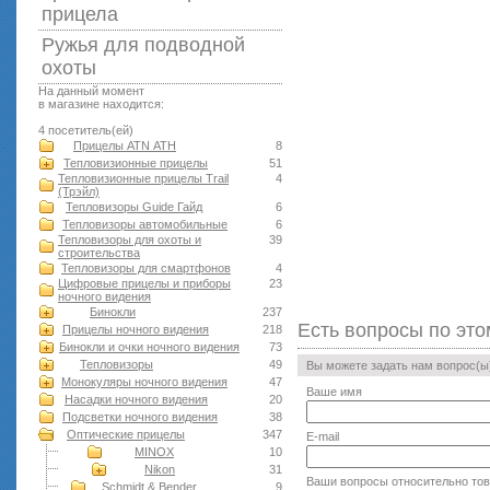
прицела
Ружья для подводной
оxоты
На данный момент
в магазине находится:
4 посетитель(ей)
Прицелы ATN АТН
8
Тепловизионные прицелы
51
Тепловизионные прицелы Trail
4
(Трэйл)
Тепловизоры Guide Гайд
6
Тепловизоры автомобильные
6
Тепловизоры для охоты и
39
строительства
Тепловизоры для смартфонов
4
Цифровые прицелы и приборы
23
ночного видения
Бинокли
237
Есть вопросы по это
Прицелы ночного видения
218
Бинокли и очки ночного видения
73
Тепловизоры
49
Вы можете задать нам вопрос(
Монокуляры ночного видения
47
Ваше имя
Насадки ночного видения
20
Подсветки ночного видения
38
Оптические прицелы
347
E-mail
MINOX
10
Nikon
31
Ваши вопросы относительно то
Schmidt & Bender
9