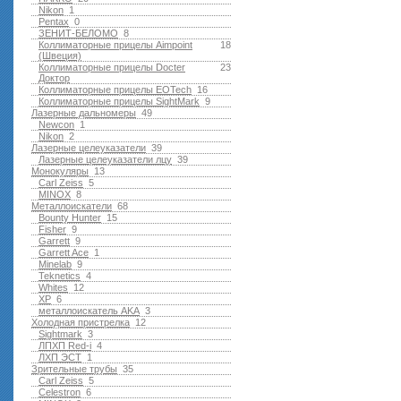
Nikon
1
Pentax
0
ЗЕНИТ-БЕЛОМО
8
Коллиматорные прицелы Aimpoint
18
(Швеция)
Коллиматорные прицелы Docter
23
Доктор
Коллиматорные прицелы EOTech
16
Коллиматорные прицелы SightMark
9
Лазерные дальномеры
49
Newcon
1
Nikon
2
Лазерные целеуказатели
39
Лазерные целеуказатели лцу
39
Монокуляры
13
Carl Zeiss
5
MINOX
8
Металлоискатели
68
Bounty Hunter
15
Fisher
9
Garrett
9
Garrett Ace
1
Minelab
9
Teknetics
4
Whites
12
XP
6
металлоискатель AKA
3
Холодная пристрелка
12
Sightmark
3
ЛПХП Red-i
4
ЛХП ЭСТ
1
Зрительные трубы
35
Carl Zeiss
5
Celestron
6