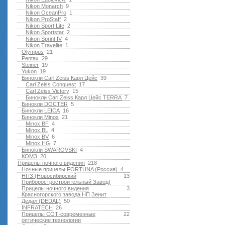
Nikon Monarch
9
Nikon OceanPro
1
Nikon ProStaff
2
Nikon Sport Lite
2
Nikon Sportstar
2
Nikon Sprint IV
4
Nikon Travelite
1
Olympus
21
Pentax
29
Steiner
19
Yukon
19
Бинокли Carl Zeiss Карл Цейс
39
Carl Zeiss Conquest
17
Carl Zeiss Victory
15
Бинокли Carl Zeiss Карл Цейс TERRA
7
Бинокли DOCTER
5
Бинокли LEICA
16
Бинокли Minox
21
Minox BF
4
Minox BL
4
Minox BV
6
Minox HG
7
Бинокли SWAROVSKI
4
КОМЗ
20
Прицелы ночного видения
218
Ночные прицелы FORTUNA (Россия)
4
НПЗ (Новосибирский
13
Приборостростроительный Завод)
Прицелы ночного видения
3
Красногорского завода НП Зенит
Дедал (DEDAL)
50
INFRATECH
26
Прицелы СОТ-современные
22
оптические технологии