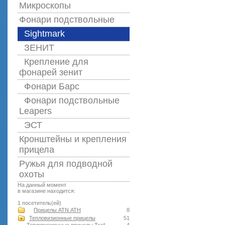
Микроскопы
Фонари подствольные
Sightmark
ЗЕНИТ
Крепление для
фонарей зенит
Фонари Барс
Фонари подствольные
Leapers
ЭСТ
Кронштейны и крепления
прицела
Ружья для подводной
оxоты
На данный момент
в магазине находится:
1 посетитель(ей)
Прицелы ATN АТН
8
Тепловизионные прицелы
51