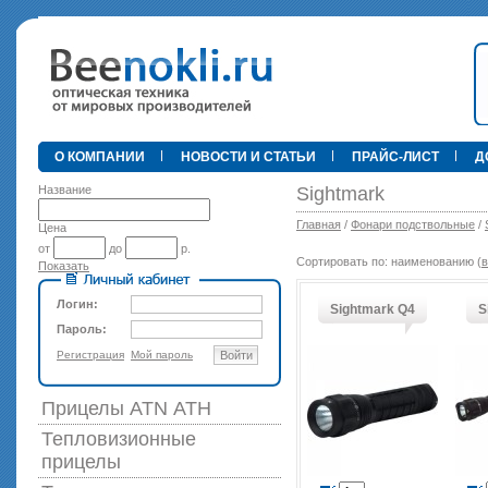
•
О КОМПАНИИ
НОВОСТИ И СТАТЬИ
ПРАЙС-ЛИСТ
Д
Название
Sightmark
Главная
/
Фонари подствольные
/
Цена
от
до
р.
Сортировать по: наименованию (
в
Показать
89 000 р
Логин:
Sightmark Q4
S
Пароль:
Регистрация
Мой пароль
Войти
Прицелы ATN АТН
Тепловизионные
прицелы