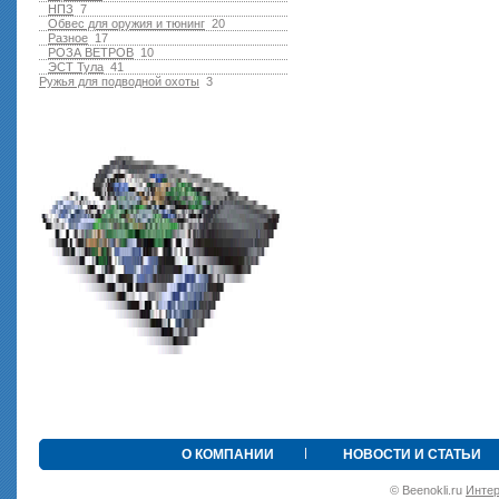
НПЗ
7
Обвес для оружия и тюнинг
20
Разное
17
РОЗА ВЕТРОВ
10
ЭСТ Тула
41
Ружья для подводной оxоты
3
О КОМПАНИИ
НОВОСТИ И СТАТЬИ
© Beenokli.ru
Интер