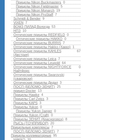
Прицелы Nikon Buckmasters
0
Прицелы Nikon Fieldmaster
5
Прицелы Nikon Monarch
19
Прицелы Nikon ProStaff
7
Schmidt & Bender
9
VIXEN
7
ВОМЗ ПИЛАД Вологда
53
НПЗ
10
Оптические прицелы REDFIELD
0
Оптические прицелы HAKKO
0
Оптические прицелы BURRIS
7
Оптические прицелы Hakko (Хакко)
1
Оптические прицелы KAHLES
67
(Австрия)
Оптические прицелы Leica
7
Оптические прицелы Leupold
64
Оптические прицелы NIGHTFORCE
0
Найтфорс
Оптические прицелы Swarovski
2
(сваровски)
Оптические прицелы Дедал
3
ПОСП (БЕЛОМО-ЗЕНИТ)
25
прицел Docter
13
Прицелы Hawke
4
Прицелы Carl Zeiss
3
Прицелы KAPS
3
Прицелы Yukon
0
Прицелы Yukon Jaeger
0
Прицелы Yukon (Craft)
0
Прицелы ЗЕНИТ (Красногорск)
8
РЫСЬ (ТОЧПРИБОР)
20
Прицельные комплексы
7
ПОСП (БЕЛОМО-ЗЕНИТ)
7
Прицелы коллиматорные
95
HAKKO
20