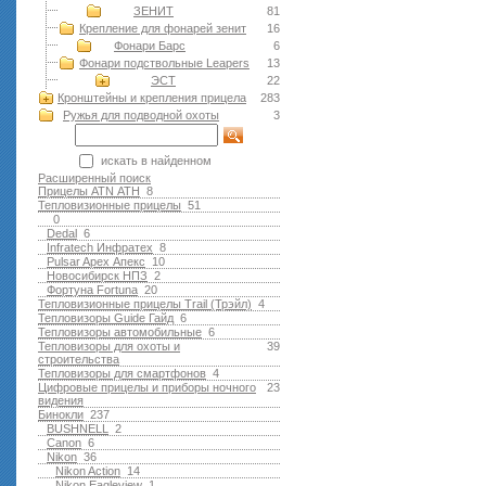
ЗЕНИТ
81
Крепление для фонарей зенит
16
Фонари Барс
6
Фонари подствольные Leapers
13
ЭСТ
22
Кронштейны и крепления прицела
283
Ружья для подводной оxоты
3
искать в найденном
Расширенный поиск
Прицелы ATN АТН
8
Тепловизионные прицелы
51
0
Dedal
6
Infratech Инфратех
8
Pulsar Apex Апекс
10
Новосибирск НПЗ
2
Фортуна Fortuna
20
Тепловизионные прицелы Trail (Трэйл)
4
Тепловизоры Guide Гайд
6
Тепловизоры автомобильные
6
Тепловизоры для охоты и
39
строительства
Тепловизоры для смартфонов
4
Цифровые прицелы и приборы ночного
23
видения
Бинокли
237
BUSHNELL
2
Canon
6
Nikon
36
Nikon Action
14
Nikon Eagleview
1