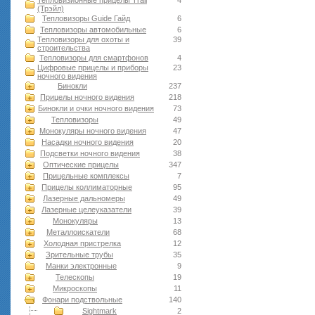
Тепловизионные прицелы Trail
4
(Трэйл)
Тепловизоры Guide Гайд
6
Тепловизоры автомобильные
6
Тепловизоры для охоты и
39
строительства
Тепловизоры для смартфонов
4
Цифровые прицелы и приборы
23
ночного видения
Бинокли
237
Прицелы ночного видения
218
Бинокли и очки ночного видения
73
Тепловизоры
49
Монокуляры ночного видения
47
Насадки ночного видения
20
Подсветки ночного видения
38
Оптические прицелы
347
Прицельные комплексы
7
Прицелы коллиматорные
95
Лазерные дальномеры
49
Лазерные целеуказатели
39
Монокуляры
13
Металлоискатели
68
Холодная пристрелка
12
Зрительные трубы
35
Манки электронные
9
Телескопы
19
Микроскопы
11
Фонари подствольные
140
Sightmark
2