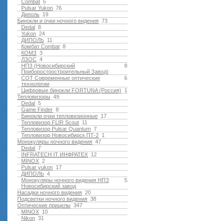
Combat
5
Pulsar Yukon
76
Диполь
19
Бинокли и очки ночного видения
73
Dedal
8
Yukon
24
ДИПОЛЬ
11
Комбат Combat
8
КОМЗ
3
ЛЗОС
4
НПЗ (Новосибирский
8
Приборостростроительный Завод)
СОТ Современные оптические
6
технологии
Цифровые бинокли FORTUNA (Россия)
1
Тепловизоры
49
Dedal
5
Game Finder
8
Бинокли очки тепловизионные
17
Тепловизор FLIR Scout
11
Тепловизор Pulsar Quantum
7
Тепловизор Новосибирск ПТ-2
1
Монокуляры ночного видения
47
Dedal
7
INFRATECH IT ИНФРАТЕХ
12
MINOX
2
Pulsar yukon
17
ДИПОЛЬ
4
Монокуляры ночного видения НПЗ
5
Новосибирский завод
Насадки ночного видения
20
Подсветки ночного видения
38
Оптические прицелы
347
MINOX
10
Nikon
31