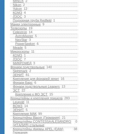
MINOX
2
Nikon
2
Yukon
12
КОМЗ
4
ЛЗОС
3
Подзорная труба Redfield
1
Манки электронные
9
Телескопы
19
Celestron
14
AstroMaster
5
NexStar
3
PowerSeeker
6
Meade
5
Микроскопы
11
КОМЗ
1
ЛЗОС
7
МИКРОМЕД
3
Фонари подствольные
140
Sightmark
2
ЗЕНИТ
81
Крепление для фонарей зенит
16
Фонари Барс
6
Фонари подствольные Leapers
13
ЭСТ
22
Крепление к ФО ЭСТ
15
Кронштейны и крепления прицела
283
Leupold
11
ВОМЗ
14
ЗЕНИТ
5
Крепление МАК
99
Кронштейны Blaser (Германия)
21
Кронштейны CONTESSA ALESANDRO
0
(ИТАЛИЯ) стальные
Кронштейны фирмы APEL (EAW)
38
Германия