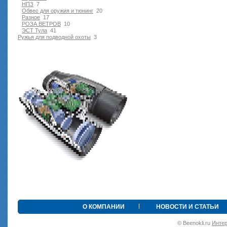
НПЗ
7
Обвес для оружия и тюнинг
20
Разное
17
РОЗА ВЕТРОВ
10
ЭСТ Тула
41
Ружья для подводной оxоты
3
О КОМПАНИИ
НОВОСТИ И СТАТЬИ
© Beenokli.ru
Интер