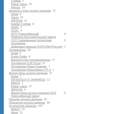
Combat
5
Pulsar Yukon
76
Диполь
19
Бинокли и очки ночного видения
73
Dedal
8
Yukon
24
ДИПОЛЬ
11
Комбат Combat
8
КОМЗ
3
ЛЗОС
4
НПЗ (Новосибирский
8
Приборостростроительный Завод)
СОТ Современные оптические
6
технологии
Цифровые бинокли FORTUNA (Россия)
1
Тепловизоры
49
Dedal
5
Game Finder
8
Бинокли очки тепловизионные
17
Тепловизор FLIR Scout
11
Тепловизор Pulsar Quantum
7
Тепловизор Новосибирск ПТ-2
1
Монокуляры ночного видения
47
Dedal
7
INFRATECH IT ИНФРАТЕХ
12
MINOX
2
Pulsar yukon
17
ДИПОЛЬ
4
Монокуляры ночного видения НПЗ
5
Новосибирский завод
Насадки ночного видения
20
Подсветки ночного видения
38
Оптические прицелы
347
MINOX
10
Nikon
31