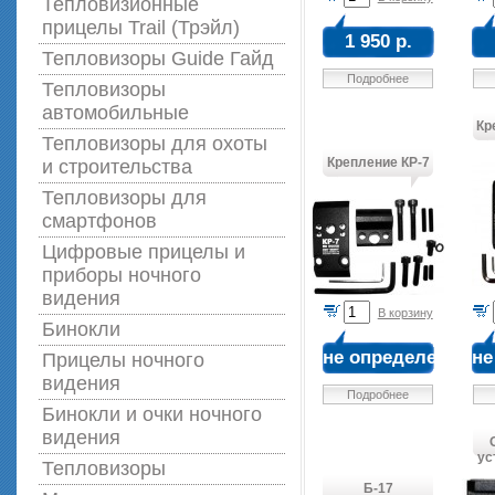
Тепловизионные
прицелы Trail (Трэйл)
1 950 р.
Тепловизоры Guide Гайд
Подробнее
Тепловизоры
автомобильные
Кр
Тепловизоры для охоты
Крепление КР-7
и строительства
Тепловизоры для
смартфонов
Цифровые прицелы и
приборы ночного
видения
В корзину
Бинокли
не определена
не
Прицелы ночного
видения
Подробнее
Бинокли и очки ночного
видения
ус
Тепловизоры
Б-17