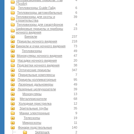
Тепловизионные прицелы Trail
4
(Трэйл)
Тепловизоры Guide Гайд
6
Тепловизоры автомобильные
6
Тепловизоры для охоты и
39
строительства
Тепловизоры для смартфонов
4
Цифровые прицелы и приборы
23
ночного видения
Бинокли
237
Прицелы ночного видения
218
Бинокли и очки ночного видения
73
Тепловизоры
49
Монокуляры ночного видения
47
Насадки ночного видения
20
Подсветки ночного видения
38
Оптические прицелы
347
Прицельные комплексы
7
Прицелы коллиматорные
95
Лазерные дальномеры
49
Лазерные целеуказатели
39
Монокуляры
13
Металлоискатели
68
Холодная пристрелка
12
Зрительные трубы
35
Манки электронные
9
Телескопы
19
Микроскопы
11
Фонари подствольные
140
Sightmark
2