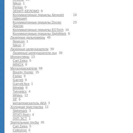
Nikon
1
Pentax
0
ЗЕНИТ-БЕЛОМО
8
Коллиматорные прицелы Aimpoint
18
(Швеция)
Коллиматорные прицелы Docter
23
Доктор
Коллиматорные прицелы EOTech
16
Коллиматорные прицелы SightMark
9
Лазерные дальномеры
49
Newcon
1
Nikon
2
Лазерные целеуказатели
39
Лазерные целеуказатели лцу
39
Монокуляры
13
Carl Zeiss
5
MINOX
8
Металлоискатели
68
Bounty Hunter
15
Fisher
9
Garrett
9
Garrett Ace
1
Minelab
9
Teknetics
4
Whites
12
XP
6
металлоискатель AKA
3
Холодная пристрелка
12
Sightmark
3
ЛПХП Red-i
4
ЛХП ЭСТ
1
Зрительные трубы
35
Carl Zeiss
5
Celestron
6