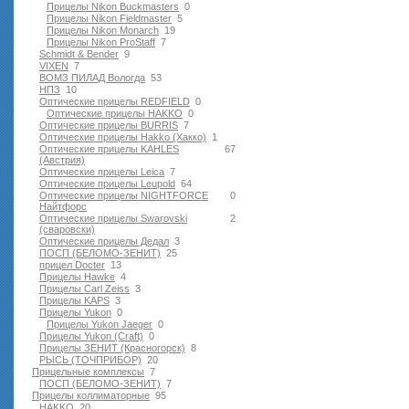
Прицелы Nikon Buckmasters
0
Прицелы Nikon Fieldmaster
5
Прицелы Nikon Monarch
19
Прицелы Nikon ProStaff
7
Schmidt & Bender
9
VIXEN
7
ВОМЗ ПИЛАД Вологда
53
НПЗ
10
Оптические прицелы REDFIELD
0
Оптические прицелы HAKKO
0
Оптические прицелы BURRIS
7
Оптические прицелы Hakko (Хакко)
1
Оптические прицелы KAHLES
67
(Австрия)
Оптические прицелы Leica
7
Оптические прицелы Leupold
64
Оптические прицелы NIGHTFORCE
0
Найтфорс
Оптические прицелы Swarovski
2
(сваровски)
Оптические прицелы Дедал
3
ПОСП (БЕЛОМО-ЗЕНИТ)
25
прицел Docter
13
Прицелы Hawke
4
Прицелы Carl Zeiss
3
Прицелы KAPS
3
Прицелы Yukon
0
Прицелы Yukon Jaeger
0
Прицелы Yukon (Craft)
0
Прицелы ЗЕНИТ (Красногорск)
8
РЫСЬ (ТОЧПРИБОР)
20
Прицельные комплексы
7
ПОСП (БЕЛОМО-ЗЕНИТ)
7
Прицелы коллиматорные
95
HAKKO
20