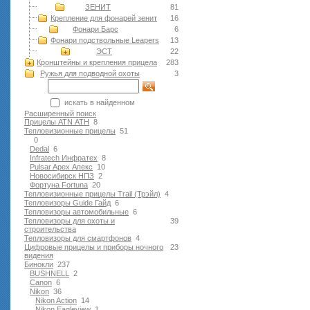
ЗЕНИТ
81
Крепление для фонарей зенит
16
Фонари Барс
6
Фонари подствольные Leapers
13
ЭСТ
22
Кронштейны и крепления прицела
283
Ружья для подводной оxоты
3
искать в найденном
Расширенный поиск
Прицелы ATN АТН
8
Тепловизионные прицелы
51
0
Dedal
6
Infratech Инфратех
8
Pulsar Apex Апекс
10
Новосибирск НПЗ
2
Фортуна Fortuna
20
Тепловизионные прицелы Trail (Трэйл)
4
Тепловизоры Guide Гайд
6
Тепловизоры автомобильные
6
Тепловизоры для охоты и
39
строительства
Тепловизоры для смартфонов
4
Цифровые прицелы и приборы ночного
23
видения
Бинокли
237
BUSHNELL
2
Canon
6
Nikon
36
Nikon Action
14
Nikon Eagleview
1