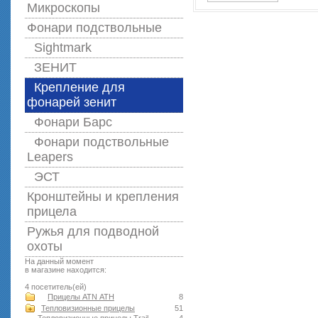
Микроскопы
Фонари подствольные
Sightmark
ЗЕНИТ
Крепление для
фонарей зенит
Фонари Барс
Фонари подствольные
Leapers
ЭСТ
Кронштейны и крепления
прицела
Ружья для подводной
оxоты
На данный момент
в магазине находится:
4 посетитель(ей)
Прицелы ATN АТН
8
Тепловизионные прицелы
51