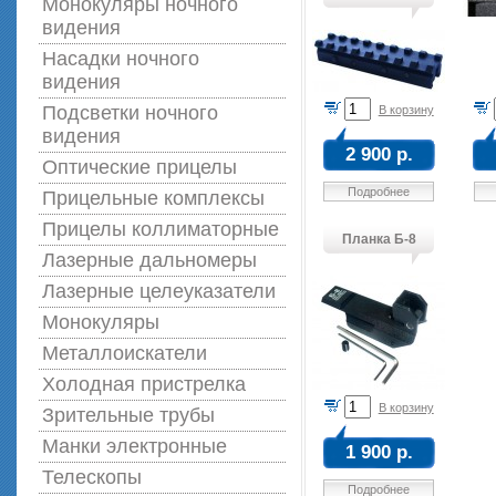
Монокуляры ночного
видения
Насадки ночного
видения
Подсветки ночного
В корзину
видения
2 900 р.
Оптические прицелы
Подробнее
Прицельные комплексы
Прицелы коллиматорные
Планка Б-8
Лазерные дальномеры
Лазерные целеуказатели
Монокуляры
Металлоискатели
Холодная пристрелка
В корзину
Зрительные трубы
Манки электронные
1 900 р.
Телескопы
Подробнее