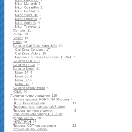
Nikon Monarch
9
Nikon OceanPro
1
Nikon ProStaff
2
Nikon Sport Lite
2
Nikon Sportstar
2
Nikon Sprint IV
4
Nikon Travelite
1
Olympus
21
Pentax
29
Steiner
19
Yukon
19
Бинокли Carl Zeiss Карл Цейс
39
Carl Zeiss Conquest
17
Carl Zeiss Victory
15
Бинокли Carl Zeiss Карл Цейс TERRA
7
Бинокли DOCTER
5
Бинокли LEICA
16
Бинокли Minox
21
Minox BF
4
Minox BL
4
Minox BV
6
Minox HG
7
Бинокли SWAROVSKI
4
КОМЗ
20
Прицелы ночного видения
218
Ночные прицелы FORTUNA (Россия)
4
НПЗ (Новосибирский
13
Приборостростроительный Завод)
Прицелы ночного видения
3
Красногорского завода НП Зенит
Дедал (DEDAL)
50
INFRATECH
26
Прицелы СОТ-современные
22
оптические технологии