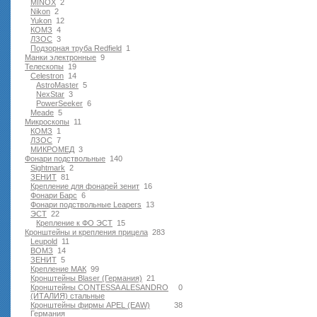
MINOX
2
Nikon
2
Yukon
12
КОМЗ
4
ЛЗОС
3
Подзорная труба Redfield
1
Манки электронные
9
Телескопы
19
Celestron
14
AstroMaster
5
NexStar
3
PowerSeeker
6
Meade
5
Микроскопы
11
КОМЗ
1
ЛЗОС
7
МИКРОМЕД
3
Фонари подствольные
140
Sightmark
2
ЗЕНИТ
81
Крепление для фонарей зенит
16
Фонари Барс
6
Фонари подствольные Leapers
13
ЭСТ
22
Крепление к ФО ЭСТ
15
Кронштейны и крепления прицела
283
Leupold
11
ВОМЗ
14
ЗЕНИТ
5
Крепление МАК
99
Кронштейны Blaser (Германия)
21
Кронштейны CONTESSA ALESANDRO
0
(ИТАЛИЯ) стальные
Кронштейны фирмы APEL (EAW)
38
Германия