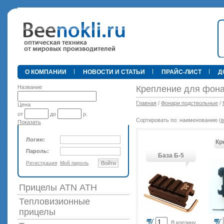
•
О КОМПАНИИ
НОВОСТИ И СТАТЬИ
ПРАЙС-ЛИСТ
Д
Название
Крепление для фона
Главная
/
Фонари подствольные
/
Цена
от
до
р.
Сортировать по: наименованию (
в
Показать
89 000 р
Логин:
Кр
Пароль:
База Б-5
Регистрация
Мой пароль
Войти
Прицелы ATN АТН
Тепловизионные
прицелы
В корзину