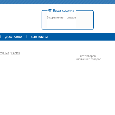
В корзине нет товаров
ДОСТАВКА
КОНТАКТЫ
торные
/
Pentax
нет товаров
В папке нет товаров
00 р.
79 900 р.
395 000 р.
Т
Прицел ATN X-Sight-4k Pro,
Pulsar Apex LRF XQ50 С
3-14, день/ночь (до
дальномером
600м/400м), трубка 30мм,
фото/видео, IOS/Android, до
6000Дж, 940гр.