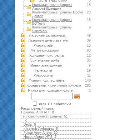
ЗЕНИТ-БЕЛОМО
8
Коллиматорные прицелы
18
Aimpoint (Швеция)
Коллиматорные прицелы Docter
23
Доктор
Коллиматорные прицелы
16
EOTech
Коллиматорные прицелы
9
SightMark
Лазерные дальномеры
49
Лазерные целеуказатели
39
Монокуляры
13
Металлоискатели
68
Холодная пристрелка
12
Зрительные трубы
35
Манки электронные
9
Телескопы
19
Микроскопы
11
Фонари подствольные
140
Кронштейны и крепления прицела
283
Ружья для подводной оxоты
3
искать в найденном
Расширенный поиск
Прицелы ATN АТН
8
Тепловизионные прицелы
51
0
Dedal
6
Infratech Инфратех
8
Pulsar Apex Апекс
10
Новосибирск НПЗ
2