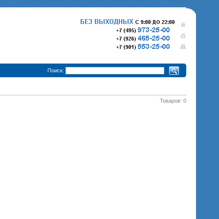
•
Поиск:
Товаров: 0
280 000 р.
365 000 р.
Тепловизионный прицел
Тепловизионный прице
Pulsar Trail XQ50
340 000 р.
Pulsar Trail XP50
епловизионный прицел
Pulsar Trail XP38