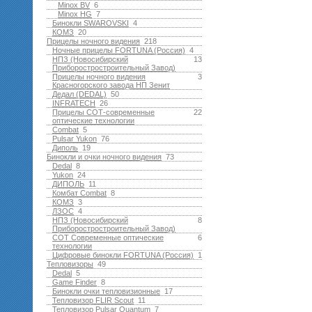
Minox BV
6
Minox HG
7
Бинокли SWAROVSKI
4
КОМЗ
20
Прицелы ночного видения
218
Ночные прицелы FORTUNA (Россия)
4
НПЗ (Новосибирский
13
Приборостростроительный Завод)
Прицелы ночного видения
3
Красногорского завода НП Зенит
Дедал (DEDAL)
50
INFRATECH
26
Прицелы СОТ-современные
22
оптические технологии
Combat
5
Pulsar Yukon
76
Диполь
19
Бинокли и очки ночного видения
73
Dedal
8
Yukon
24
ДИПОЛЬ
11
Комбат Combat
8
КОМЗ
3
ЛЗОС
4
НПЗ (Новосибирский
8
Приборостростроительный Завод)
СОТ Современные оптические
6
технологии
Цифровые бинокли FORTUNA (Россия)
1
Тепловизоры
49
Dedal
5
Game Finder
8
Бинокли очки тепловизионные
17
Тепловизор FLIR Scout
11
Тепловизор Pulsar Quantum
7