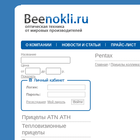
•
О КОМПАНИИ
НОВОСТИ И СТАТЬИ
ПРАЙС-ЛИСТ
Название
Pentax
Главная
/
Прицелы коллима
Цена
от
до
р.
Показать
89 0
Логин:
Пароль:
Регистрация
Мой пароль
Войти
Прицелы ATN АТН
Тепловизионные
прицелы