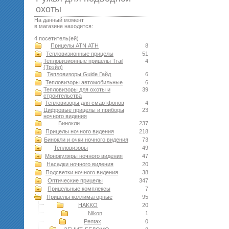
оxоты
На данный момент
в магазине находится:
4 посетитель(ей)
Прицелы ATN АТН
8
Тепловизионные прицелы
51
Тепловизионные прицелы Trail
4
(Трэйл)
Тепловизоры Guide Гайд
6
Тепловизоры автомобильные
6
Тепловизоры для охоты и
39
строительства
Тепловизоры для смартфонов
4
Цифровые прицелы и приборы
23
ночного видения
Бинокли
237
Прицелы ночного видения
218
Бинокли и очки ночного видения
73
Тепловизоры
49
Монокуляры ночного видения
47
Насадки ночного видения
20
Подсветки ночного видения
38
Оптические прицелы
347
Прицельные комплексы
7
Прицелы коллиматорные
95
HAKKO
20
Nikon
1
Pentax
0