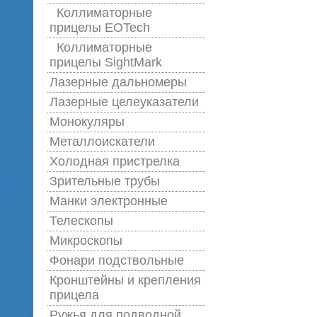
Коллиматорные
прицелы EOTech
Коллиматорные
прицелы SightMark
Лазерные дальномеры
Лазерные целеуказатели
Монокуляры
Металлоискатели
Холодная пристрелка
Зрительные трубы
Манки электронные
Телескопы
Микроскопы
Фонари подствольные
Кронштейны и крепления
прицела
Ружья для подводной