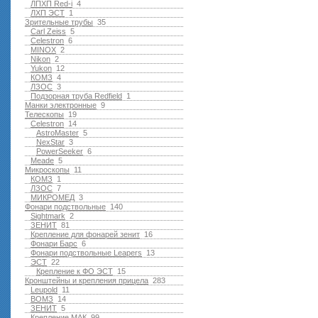
ЛПХП Red-i
4
ЛХП ЭСТ
1
Зрительные трубы
35
Carl Zeiss
5
Celestron
6
MINOX
2
Nikon
2
Yukon
12
КОМЗ
4
ЛЗОС
3
Подзорная труба Redfield
1
Манки электронные
9
Телескопы
19
Celestron
14
AstroMaster
5
NexStar
3
PowerSeeker
6
Meade
5
Микроскопы
11
КОМЗ
1
ЛЗОС
7
МИКРОМЕД
3
Фонари подствольные
140
Sightmark
2
ЗЕНИТ
81
Крепление для фонарей зенит
16
Фонари Барс
6
Фонари подствольные Leapers
13
ЭСТ
22
Крепление к ФО ЭСТ
15
Кронштейны и крепления прицела
283
Leupold
11
ВОМЗ
14
ЗЕНИТ
5
Крепление МАК
99