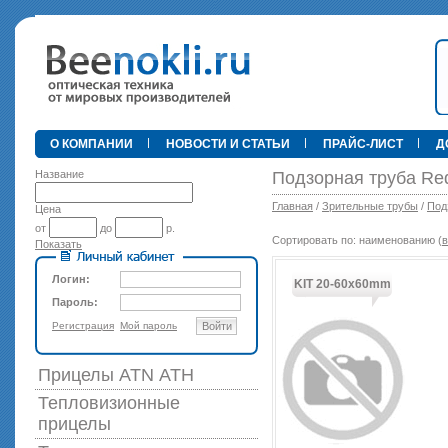
•
О КОМПАНИИ
НОВОСТИ И СТАТЬИ
ПРАЙС-ЛИСТ
Д
Название
Подзорная труба Red
Главная
/
Зрительные трубы
/
Под
Цена
от
до
р.
Сортировать по: наименованию (
в
Показать
89 000 р
Логин:
KIT 20-60x60mm
Пароль:
Регистрация
Мой пароль
Войти
Прицелы ATN АТН
Тепловизионные
прицелы