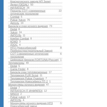
Красногорского завода НП Зенит
Дедал (DEDAL)
50
INFRATECH
26
Прицелы СОТ-современные
22
оптические технологии
Combat
5
Pulsar Yukon
76
Диполь
19
Бинокли и очки ночного видения
73
Dedal
8
Yukon
24
ДИПОЛЬ
11
Комбат Combat
8
КОМЗ
3
ЛЗОС
4
НПЗ (Новосибирский
8
Приборостростроительный Завод)
СОТ Современные оптические
6
технологии
Цифровые бинокли FORTUNA (Россия)
1
Тепловизоры
49
Dedal
5
Game Finder
8
Бинокли очки тепловизионные
17
Тепловизор FLIR Scout
11
Тепловизор Pulsar Quantum
7
Тепловизор Новосибирск ПТ-2
1
Монокуляры ночного видения
47
Dedal
7
INFRATECH IT ИНФРАТЕХ
12
MINOX
2
Pulsar yukon
17
ДИПОЛЬ
4
Монокуляры ночного видения НПЗ
5
Новосибирский завод