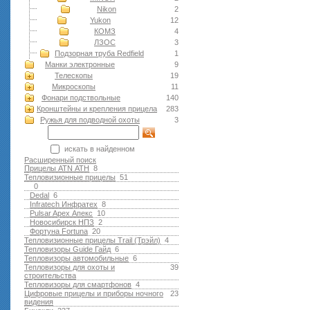
Nikon
2
Yukon
12
КОМЗ
4
ЛЗОС
3
Подзорная труба Redfield
1
Манки электронные
9
Телескопы
19
Микроскопы
11
Фонари подствольные
140
Кронштейны и крепления прицела
283
Ружья для подводной оxоты
3
искать в найденном
Расширенный поиск
Прицелы ATN АТН
8
Тепловизионные прицелы
51
0
Dedal
6
Infratech Инфратех
8
Pulsar Apex Апекс
10
Новосибирск НПЗ
2
Фортуна Fortuna
20
Тепловизионные прицелы Trail (Трэйл)
4
Тепловизоры Guide Гайд
6
Тепловизоры автомобильные
6
Тепловизоры для охоты и
39
строительства
Тепловизоры для смартфонов
4
Цифровые прицелы и приборы ночного
23
видения