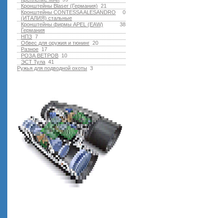
Кронштейны Blaser (Германия)
21
Кронштейны CONTESSA ALESANDRO
0
(ИТАЛИЯ) стальные
Кронштейны фирмы APEL (EAW)
38
Германия
НПЗ
7
Обвес для оружия и тюнинг
20
Разное
17
РОЗА ВЕТРОВ
10
ЭСТ Тула
41
Ружья для подводной оxоты
3