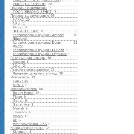
Прицелы ЗЕНИТ (Красногорск)
8
РЫСЬ (ТОЧПРИБОР)
20
Прицельные комплексы
7
ПОСП (БЕЛОМО-ЗЕНИТ)
7
Прицелы коллиматорные
95
HAKKO
20
Nikon
1
Pentax
0
ЗЕНИТ-БЕЛОМО
8
Коллиматорные прицелы Aimpoint
18
(Швеция)
Коллиматорные прицелы Docter
23
Доктор
Коллиматорные прицелы EOTech
16
Коллиматорные прицелы SightMark
9
Лазерные дальномеры
49
Newcon
1
Nikon
2
Лазерные целеуказатели
39
Лазерные целеуказатели лцу
39
Монокуляры
13
Carl Zeiss
5
MINOX
8
Металлоискатели
68
Bounty Hunter
15
Fisher
9
Garrett
9
Garrett Ace
1
Minelab
9
Teknetics
4
Whites
12
XP
6
металлоискатель AKA
3
Холодная пристрелка
12
Sightmark
3