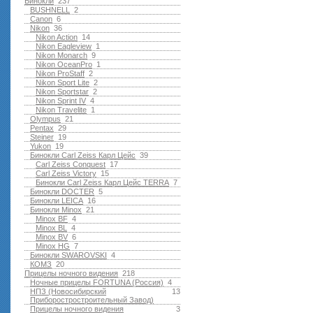
Бинокли
237
BUSHNELL
2
Canon
6
Nikon
36
Nikon Action
14
Nikon Eagleview
1
Nikon Monarch
9
Nikon OceanPro
1
Nikon ProStaff
2
Nikon Sport Lite
2
Nikon Sportstar
2
Nikon Sprint IV
4
Nikon Travelite
1
Olympus
21
Pentax
29
Steiner
19
Yukon
19
Бинокли Carl Zeiss Карл Цейс
39
Carl Zeiss Conquest
17
Carl Zeiss Victory
15
Бинокли Carl Zeiss Карл Цейс TERRA
7
Бинокли DOCTER
5
Бинокли LEICA
16
Бинокли Minox
21
Minox BF
4
Minox BL
4
Minox BV
6
Minox HG
7
Бинокли SWAROVSKI
4
КОМЗ
20
Прицелы ночного видения
218
Ночные прицелы FORTUNA (Россия)
4
НПЗ (Новосибирский
13
Приборостростроительный Завод)
Прицелы ночного видения
3