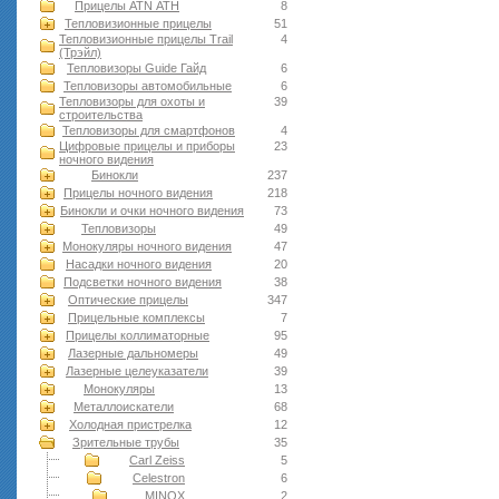
Прицелы ATN АТН
8
Тепловизионные прицелы
51
Тепловизионные прицелы Trail
4
(Трэйл)
Тепловизоры Guide Гайд
6
Тепловизоры автомобильные
6
Тепловизоры для охоты и
39
строительства
Тепловизоры для смартфонов
4
Цифровые прицелы и приборы
23
ночного видения
Бинокли
237
Прицелы ночного видения
218
Бинокли и очки ночного видения
73
Тепловизоры
49
Монокуляры ночного видения
47
Насадки ночного видения
20
Подсветки ночного видения
38
Оптические прицелы
347
Прицельные комплексы
7
Прицелы коллиматорные
95
Лазерные дальномеры
49
Лазерные целеуказатели
39
Монокуляры
13
Металлоискатели
68
Холодная пристрелка
12
Зрительные трубы
35
Carl Zeiss
5
Celestron
6
MINOX
2