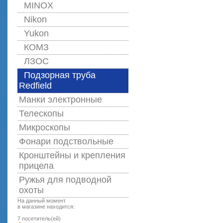
MINOX
Nikon
Yukon
КОМЗ
ЛЗОС
Подзорная труба
Redfield
Манки электронные
Телескопы
Микроскопы
Фонари подствольные
Кронштейны и крепления
прицела
Ружья для подводной
оxоты
На данный момент
в магазине находится:
7 посетитель(ей)