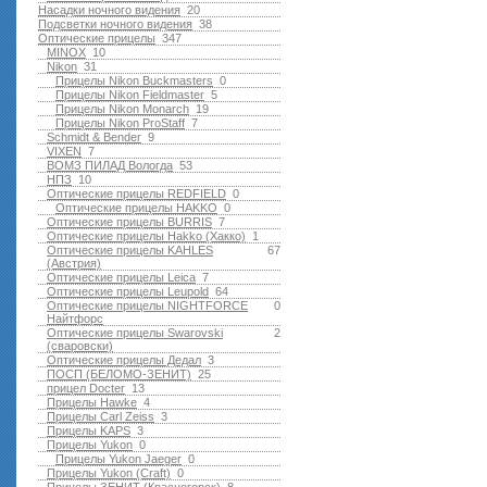
Насадки ночного видения
20
Подсветки ночного видения
38
Оптические прицелы
347
MINOX
10
Nikon
31
Прицелы Nikon Buckmasters
0
Прицелы Nikon Fieldmaster
5
Прицелы Nikon Monarch
19
Прицелы Nikon ProStaff
7
Schmidt & Bender
9
VIXEN
7
ВОМЗ ПИЛАД Вологда
53
НПЗ
10
Оптические прицелы REDFIELD
0
Оптические прицелы HAKKO
0
Оптические прицелы BURRIS
7
Оптические прицелы Hakko (Хакко)
1
Оптические прицелы KAHLES
67
(Австрия)
Оптические прицелы Leica
7
Оптические прицелы Leupold
64
Оптические прицелы NIGHTFORCE
0
Найтфорс
Оптические прицелы Swarovski
2
(сваровски)
Оптические прицелы Дедал
3
ПОСП (БЕЛОМО-ЗЕНИТ)
25
прицел Docter
13
Прицелы Hawke
4
Прицелы Carl Zeiss
3
Прицелы KAPS
3
Прицелы Yukon
0
Прицелы Yukon Jaeger
0
Прицелы Yukon (Craft)
0