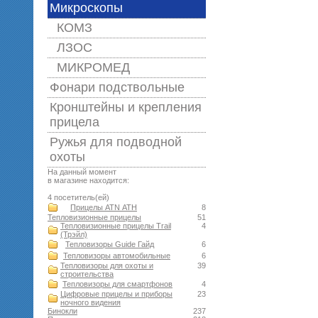
Микроскопы
КОМЗ
ЛЗОС
МИКРОМЕД
Фонари подствольные
Кронштейны и крепления
прицела
Ружья для подводной
оxоты
На данный момент
в магазине находится:
4 посетитель(ей)
Прицелы ATN АТН
8
Тепловизионные прицелы
51
Тепловизионные прицелы Trail
4
(Трэйл)
Тепловизоры Guide Гайд
6
Тепловизоры автомобильные
6
Тепловизоры для охоты и
39
строительства
Тепловизоры для смартфонов
4
Цифровые прицелы и приборы
23
ночного видения
Бинокли
237