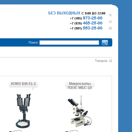
•
Поиск:
Товаров: 11
280 000 р.
365 000 р.
Тепловизионный прицел
Тепловизионный прице
Pulsar Trail XQ50
340 000 р.
Pulsar Trail XP50
епловизионный прицел
Pulsar Trail XP38
КОМЗ БМ-51-2
Микроскопы
ЛЗОС МБС-10