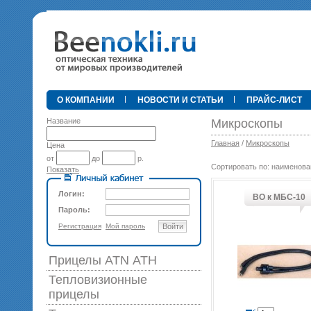
•
О КОМПАНИИ
НОВОСТИ И СТАТЬИ
ПРАЙС-ЛИСТ
Название
Микроскопы
Главная
/
Микроскопы
Цена
от
до
р.
Сортировать по: наименова
Показать
89 0
Логин:
ВО к МБС-10
Пароль:
Регистрация
Мой пароль
Войти
Прицелы ATN АТН
Тепловизионные
прицелы