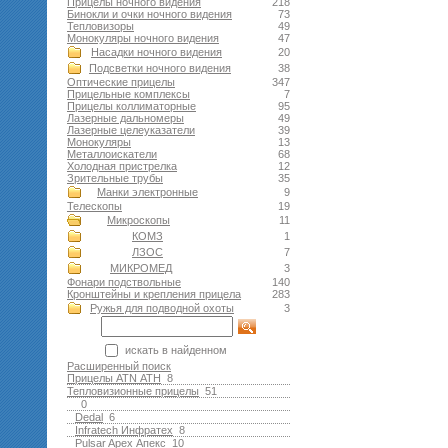
Прицелы ночного видения
218
Бинокли и очки ночного видения
73
Тепловизоры
49
Монокуляры ночного видения
47
Насадки ночного видения
20
Подсветки ночного видения
38
Оптические прицелы
347
Прицельные комплексы
7
Прицелы коллиматорные
95
Лазерные дальномеры
49
Лазерные целеуказатели
39
Монокуляры
13
Металлоискатели
68
Холодная пристрелка
12
Зрительные трубы
35
Манки электронные
9
Телескопы
19
Микроскопы
11
КОМЗ
1
ЛЗОС
7
МИКРОМЕД
3
Фонари подствольные
140
Кронштейны и крепления прицела
283
Ружья для подводной оxоты
3
искать в найденном
Расширенный поиск
Прицелы ATN АТН
8
Тепловизионные прицелы
51
0
Dedal
6
Infratech Инфратех
8
Pulsar Apex Апекс
10