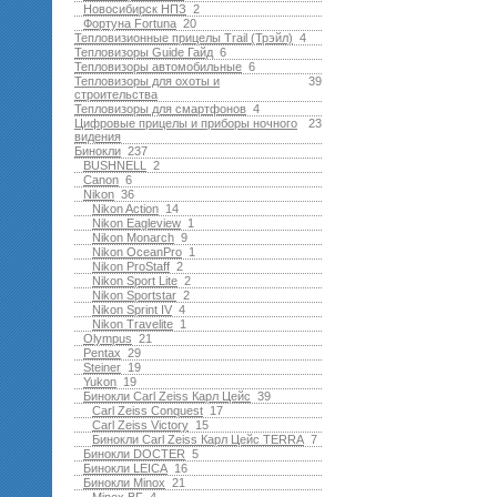
Новосибирск НПЗ
2
Фортуна Fortuna
20
Тепловизионные прицелы Trail (Трэйл)
4
Тепловизоры Guide Гайд
6
Тепловизоры автомобильные
6
Тепловизоры для охоты и
39
строительства
Тепловизоры для смартфонов
4
Цифровые прицелы и приборы ночного
23
видения
Бинокли
237
BUSHNELL
2
Canon
6
Nikon
36
Nikon Action
14
Nikon Eagleview
1
Nikon Monarch
9
Nikon OceanPro
1
Nikon ProStaff
2
Nikon Sport Lite
2
Nikon Sportstar
2
Nikon Sprint IV
4
Nikon Travelite
1
Olympus
21
Pentax
29
Steiner
19
Yukon
19
Бинокли Carl Zeiss Карл Цейс
39
Carl Zeiss Conquest
17
Carl Zeiss Victory
15
Бинокли Carl Zeiss Карл Цейс TERRA
7
Бинокли DOCTER
5
Бинокли LEICA
16
Бинокли Minox
21