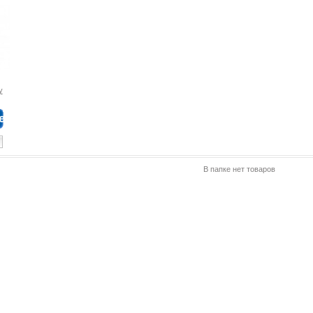
у
ена
В папке нет товаров