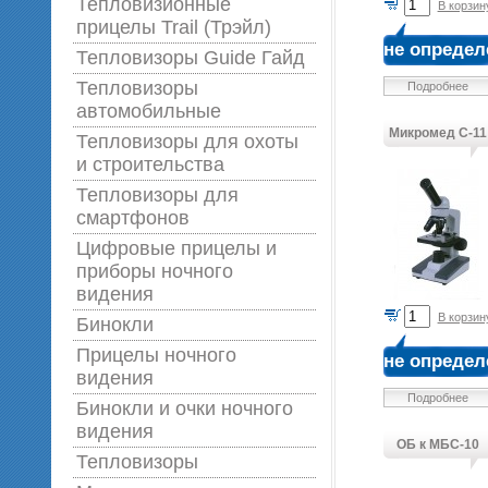
Тепловизионные
В корзин
прицелы Trail (Трэйл)
не определ
Тепловизоры Guide Гайд
Тепловизоры
Подробнее
автомобильные
Микромед С-11
Тепловизоры для охоты
и строительства
Тепловизоры для
смартфонов
Цифровые прицелы и
приборы ночного
видения
В корзин
Бинокли
Прицелы ночного
не определ
видения
Подробнее
Бинокли и очки ночного
видения
ОБ к МБС-10
Тепловизоры