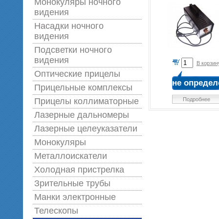
Монокуляры ночного
видения
Насадки ночного
видения
Подсветки ночного
видения
В корзин
Оптические прицелы
не определ
Прицельные комплексы
Прицелы коллиматорные
Подробнее
Лазерные дальномеры
Лазерные целеуказатели
Монокуляры
Металлоискатели
Холодная пристрелка
Зрительные трубы
Манки электронные
Телескопы