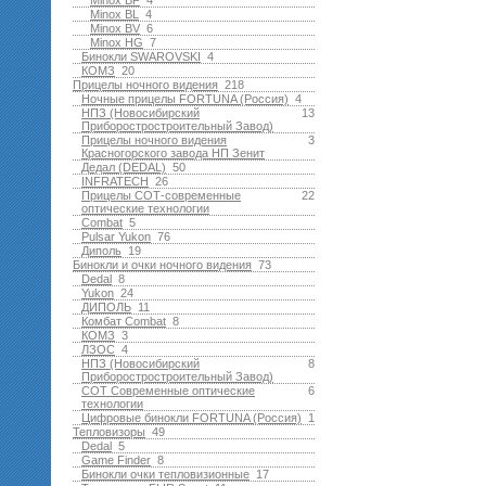
Minox BF
4
Minox BL
4
Minox BV
6
Minox HG
7
Бинокли SWAROVSKI
4
КОМЗ
20
Прицелы ночного видения
218
Ночные прицелы FORTUNA (Россия)
4
НПЗ (Новосибирский
13
Приборостростроительный Завод)
Прицелы ночного видения
3
Красногорского завода НП Зенит
Дедал (DEDAL)
50
INFRATECH
26
Прицелы СОТ-современные
22
оптические технологии
Combat
5
Pulsar Yukon
76
Диполь
19
Бинокли и очки ночного видения
73
Dedal
8
Yukon
24
ДИПОЛЬ
11
Комбат Combat
8
КОМЗ
3
ЛЗОС
4
НПЗ (Новосибирский
8
Приборостростроительный Завод)
СОТ Современные оптические
6
технологии
Цифровые бинокли FORTUNA (Россия)
1
Тепловизоры
49
Dedal
5
Game Finder
8
Бинокли очки тепловизионные
17