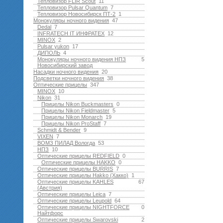
Тепловизор FLIR Scout
11
Тепловизор Pulsar Quantum
7
Тепловизор Новосибирск ПТ-2
1
Монокуляры ночного видения
47
Dedal
7
INFRATECH IT ИНФРАТЕХ
12
MINOX
2
Pulsar yukon
17
ДИПОЛЬ
4
Монокуляры ночного видения НПЗ
5
Новосибирский завод
Насадки ночного видения
20
Подсветки ночного видения
38
Оптические прицелы
347
MINOX
10
Nikon
31
Прицелы Nikon Buckmasters
0
Прицелы Nikon Fieldmaster
5
Прицелы Nikon Monarch
19
Прицелы Nikon ProStaff
7
Schmidt & Bender
9
VIXEN
7
ВОМЗ ПИЛАД Вологда
53
НПЗ
10
Оптические прицелы REDFIELD
0
Оптические прицелы HAKKO
0
Оптические прицелы BURRIS
7
Оптические прицелы Hakko (Хакко)
1
Оптические прицелы KAHLES
67
(Австрия)
Оптические прицелы Leica
7
Оптические прицелы Leupold
64
Оптические прицелы NIGHTFORCE
0
Найтфорс
Оптические прицелы Swarovski
2