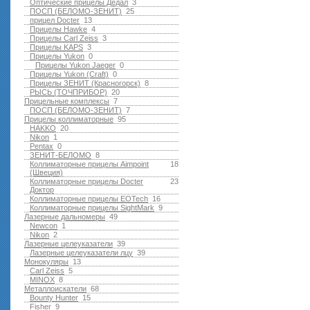
Оптические прицелы Дедал
3
ПОСП (БЕЛОМО-ЗЕНИТ)
25
прицел Docter
13
Прицелы Hawke
4
Прицелы Carl Zeiss
3
Прицелы KAPS
3
Прицелы Yukon
0
Прицелы Yukon Jaeger
0
Прицелы Yukon (Craft)
0
Прицелы ЗЕНИТ (Красногорск)
8
РЫСЬ (ТОЧПРИБОР)
20
Прицельные комплексы
7
ПОСП (БЕЛОМО-ЗЕНИТ)
7
Прицелы коллиматорные
95
HAKKO
20
Nikon
1
Pentax
0
ЗЕНИТ-БЕЛОМО
8
Коллиматорные прицелы Aimpoint
18
(Швеция)
Коллиматорные прицелы Docter
23
Доктор
Коллиматорные прицелы EOTech
16
Коллиматорные прицелы SightMark
9
Лазерные дальномеры
49
Newcon
1
Nikon
2
Лазерные целеуказатели
39
Лазерные целеуказатели лцу
39
Монокуляры
13
Carl Zeiss
5
MINOX
8
Металлоискатели
68
Bounty Hunter
15
Fisher
9