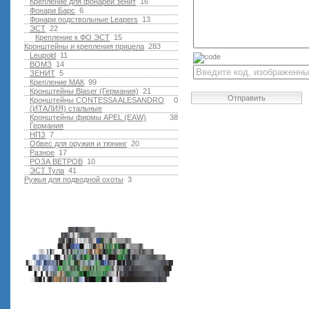
Крепление для фонарей зенит
16
Фонари Барс
6
Фонари подствольные Leapers
13
ЭСТ
22
Крепление к ФО ЭСТ
15
Кронштейны и крепления прицела
283
Leupold
11
ВОМЗ
14
ЗЕНИТ
5
Крепление МАК
99
Кронштейны Blaser (Германия)
21
Отправить
Кронштейны CONTESSA ALESANDRO
0
(ИТАЛИЯ) стальные
Кронштейны фирмы APEL (EAW)
38
Германия
НПЗ
7
Обвес для оружия и тюнинг
20
Разное
17
РОЗА ВЕТРОВ
10
ЭСТ Тула
41
Ружья для подводной оxоты
3