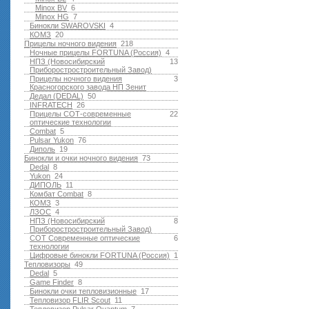
Minox BV
6
Minox HG
7
Бинокли SWAROVSKI
4
КОМЗ
20
Прицелы ночного видения
218
Ночные прицелы FORTUNA (Россия)
4
НПЗ (Новосибирский
13
Приборостростроительный Завод)
Прицелы ночного видения
3
Красногорского завода НП Зенит
Дедал (DEDAL)
50
INFRATECH
26
Прицелы СОТ-современные
22
оптические технологии
Combat
5
Pulsar Yukon
76
Диполь
19
Бинокли и очки ночного видения
73
Dedal
8
Yukon
24
ДИПОЛЬ
11
Комбат Combat
8
КОМЗ
3
ЛЗОС
4
НПЗ (Новосибирский
8
Приборостростроительный Завод)
СОТ Современные оптические
6
технологии
Цифровые бинокли FORTUNA (Россия)
1
Тепловизоры
49
Dedal
5
Game Finder
8
Бинокли очки тепловизионные
17
Тепловизор FLIR Scout
11