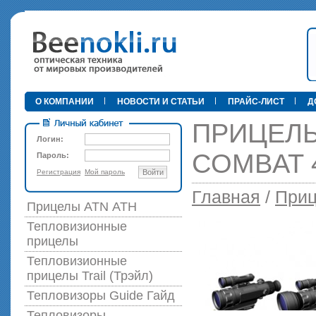
•
О КОМПАНИИ
НОВОСТИ И СТАТЬИ
ПРАЙС-ЛИСТ
Д
ПРИЦЕЛ
Логин:
COMBAT 4
Пароль:
Регистрация
Мой пароль
Войти
89 000 р
Главная
/
Приц
Прицелы ATN АТН
Тепловизионные
прицелы
Тепловизионные
прицелы Trail (Трэйл)
Тепловизоры Guide Гайд
Тепловизоры