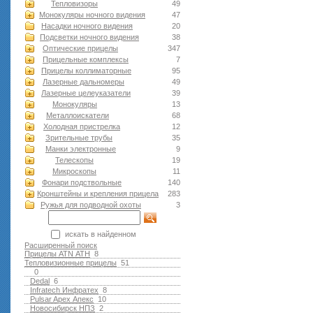
Тепловизоры
49
Монокуляры ночного видения
47
Насадки ночного видения
20
Подсветки ночного видения
38
Оптические прицелы
347
Прицельные комплексы
7
Прицелы коллиматорные
95
Лазерные дальномеры
49
Лазерные целеуказатели
39
Монокуляры
13
Металлоискатели
68
Холодная пристрелка
12
Зрительные трубы
35
Манки электронные
9
Телескопы
19
Микроскопы
11
Фонари подствольные
140
Кронштейны и крепления прицела
283
Ружья для подводной оxоты
3
искать в найденном
Расширенный поиск
Прицелы ATN АТН
8
Тепловизионные прицелы
51
0
Dedal
6
Infratech Инфратех
8
Pulsar Apex Апекс
10
Новосибирск НПЗ
2