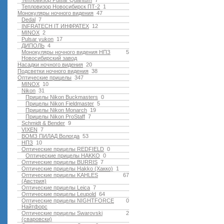
Тепловизор Pulsar Quantum
7
Тепловизор Новосибирск ПТ-2
1
Монокуляры ночного видения
47
Dedal
7
INFRATECH IT ИНФРАТЕХ
12
MINOX
2
Pulsar yukon
17
ДИПОЛЬ
4
Монокуляры ночного видения НПЗ
5
Новосибирский завод
Насадки ночного видения
20
Подсветки ночного видения
38
Оптические прицелы
347
MINOX
10
Nikon
31
Прицелы Nikon Buckmasters
0
Прицелы Nikon Fieldmaster
5
Прицелы Nikon Monarch
19
Прицелы Nikon ProStaff
7
Schmidt & Bender
9
VIXEN
7
ВОМЗ ПИЛАД Вологда
53
НПЗ
10
Оптические прицелы REDFIELD
0
Оптические прицелы HAKKO
0
Оптические прицелы BURRIS
7
Оптические прицелы Hakko (Хакко)
1
Оптические прицелы KAHLES
67
(Австрия)
Оптические прицелы Leica
7
Оптические прицелы Leupold
64
Оптические прицелы NIGHTFORCE
0
Найтфорс
Оптические прицелы Swarovski
2
(сваровски)