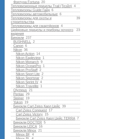
Фортуна Fortuna
20
Тепловизионные прицелы Trail (Трэйл)
4
Тепловизоры Guide Гайд
6
Тепловизоры автомобильные
6
Тепловизоры для охоты и
39
строительства
Тепловизоры для смартфонов
4
Цифровые прицелы и приборы ночного
23
видения
Бинокли
237
BUSHNELL
2
Canon
6
Nikon
36
Nikon Action
14
Nikon Eagleview
1
Nikon Monarch
9
Nikon OceanPro
1
Nikon ProStaff
2
Nikon Sport Lite
2
Nikon Sportstar
2
Nikon Sprint IV
4
Nikon Travelite
1
Olympus
21
Pentax
29
Steiner
19
Yukon
19
Бинокли Carl Zeiss Карл Цейс
39
Carl Zeiss Conquest
17
Carl Zeiss Victory
15
Бинокли Carl Zeiss Карл Цейс TERRA
7
Бинокли DOCTER
5
Бинокли LEICA
16
Бинокли Minox
21
Minox BF
4
Minox BL
4