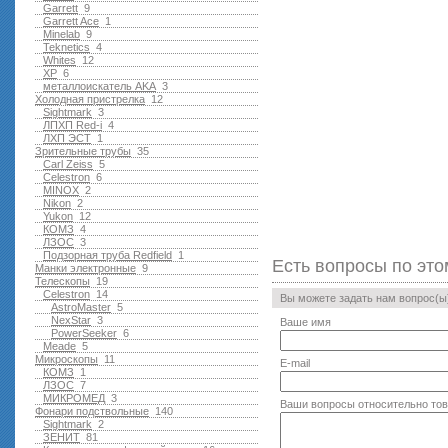
Garrett
9
Garrett Ace
1
Minelab
9
Teknetics
4
Whites
12
XP
6
металлоискатель AKA
3
Холодная пристрелка
12
Sightmark
3
ЛПХП Red-i
4
ЛХП ЭСТ
1
Зрительные трубы
35
Carl Zeiss
5
Celestron
6
MINOX
2
Nikon
2
Yukon
12
КОМЗ
4
ЛЗОС
3
Подзорная труба Redfield
1
Есть вопросы по это
Манки электронные
9
Телескопы
19
Celestron
14
Вы можете задать нам вопрос(
AstroMaster
5
NexStar
3
Ваше имя
PowerSeeker
6
Meade
5
Микроскопы
11
E-mail
КОМЗ
1
ЛЗОС
7
МИКРОМЕД
3
Ваши вопросы относительно то
Фонари подствольные
140
Sightmark
2
ЗЕНИТ
81