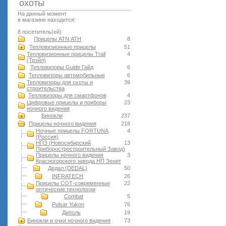
оxоты
На данный момент
в магазине находится:
8 посетитель(ей)
Прицелы ATN АТН
8
Тепловизионные прицелы
51
Тепловизионные прицелы Trail
4
(Трэйл)
Тепловизоры Guide Гайд
6
Тепловизоры автомобильные
6
Тепловизоры для охоты и
39
строительства
Тепловизоры для смартфонов
4
Цифровые прицелы и приборы
23
ночного видения
Бинокли
237
Прицелы ночного видения
218
Ночные прицелы FORTUNA
4
(Россия)
НПЗ (Новосибирский
13
Приборостростроительный Завод)
Прицелы ночного видения
3
Красногорского завода НП Зенит
Дедал (DEDAL)
50
INFRATECH
26
Прицелы СОТ-современные
22
оптические технологии
Combat
5
Pulsar Yukon
76
Диполь
19
Бинокли и очки ночного видения
73