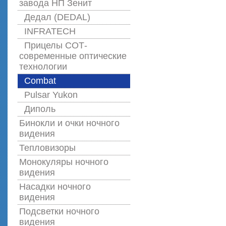
завода НП Зенит
Дедал (DEDAL)
INFRATECH
Прицелы СОТ-
современные оптические
технологии
Combat
Pulsar Yukon
Диполь
Бинокли и очки ночного
видения
Тепловизоры
Монокуляры ночного
видения
Насадки ночного
видения
Подсветки ночного
видения