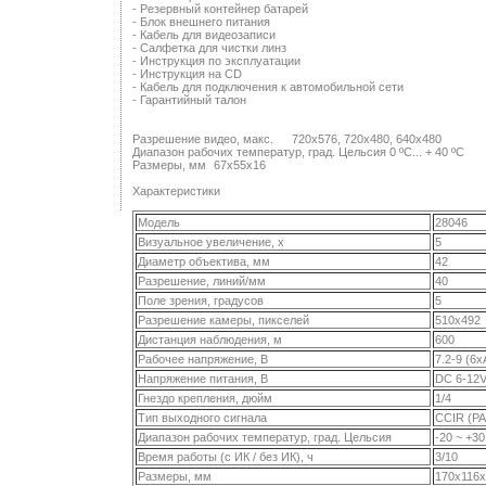
- Резервный контейнер батарей
- Блок внешнего питания
- Кабель для видеозаписи
- Салфетка для чистки линз
- Инструкция по эксплуатации
- Инструкция на CD
- Кабель для подключения к автомобильной сети
- Гарантийный талон
Разрешение видео, макс.
720x576, 720x480, 640x480
Диапазон рабочих температур, град. Цельсия 0 ºС... + 40 ºС
Размеры, мм
67x55x16
Характеристики
Модель
28046
Визуальное увеличение, х
5
Диаметр объектива, мм
42
Разрешение, линий/мм
40
Поле зрения, градусов
5
Разрешение камеры, пикселей
510x492
Дистанция наблюдения, м
600
Рабочее напряжение, В
7.2-9 (6x
Напряжение питания, В
DC 6-12
Гнездо крепления, дюйм
1/4
Тип выходного сигнала
CCIR (PA
Диапазон рабочих температур, град. Цельсия
-20 ~ +30
Время работы (с ИК / без ИК), ч
3/10
Размеры, мм
170x116