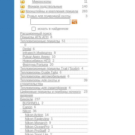
Микроскопы
11
Фонари подствольные
140
Кронштейны и крепления прицела
283
Ружья для подводной оxоты
3
искать в найденном
Расширенный поиск
Прицелы ATN АТН
8
Тепловизионные прицелы
51
0
Dedal
6
Infratech Инфратех
8
Pulsar Apex Апекс
10
Новосибирск НПЗ
2
Фортуна Fortuna
20
Тепловизионные прицелы Trail (Трэйл)
4
Тепловизоры Guide Гайд
6
Тепловизоры автомобильные
6
Тепловизоры для охоты и
39
строительства
Тепловизоры для смартфонов
4
Цифровые прицелы и приборы ночного
23
видения
Бинокли
237
BUSHNELL
2
Canon
6
Nikon
36
Nikon Action
14
Nikon Eagleview
1
Nikon Monarch
9
Nikon OceanPro
1
Nikon ProStaff
2
Nikon Sport Lite
2