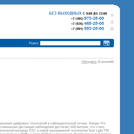
•
Поиск:
Обсудить
(0 мнений)
280 000 р.
365 000 р.
Тепловизионный прицел
Тепловизионный прице
Pulsar Trail XQ50
340 000 р.
Pulsar Trail XP50
епловизионный прицел
Pulsar Trail XP38
менения цифровых технологий в наблюдательной оптике. Ranger Pro
симальная дистанция наблюдения достигает 600 метров, что стало
тельной матрицы ПЗС и новой программной технологии Sum Light TM.