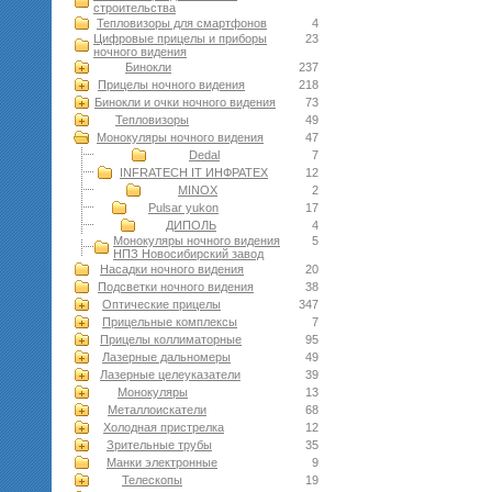
строительства
Тепловизоры для смартфонов
4
Цифровые прицелы и приборы
23
ночного видения
Бинокли
237
Прицелы ночного видения
218
Бинокли и очки ночного видения
73
Тепловизоры
49
Монокуляры ночного видения
47
Dedal
7
INFRATECH IT ИНФРАТЕХ
12
MINOX
2
Pulsar yukon
17
ДИПОЛЬ
4
Монокуляры ночного видения
5
НПЗ Новосибирский завод
Насадки ночного видения
20
Подсветки ночного видения
38
Оптические прицелы
347
Прицельные комплексы
7
Прицелы коллиматорные
95
Лазерные дальномеры
49
Лазерные целеуказатели
39
Монокуляры
13
Металлоискатели
68
Холодная пристрелка
12
Зрительные трубы
35
Манки электронные
9
Телескопы
19