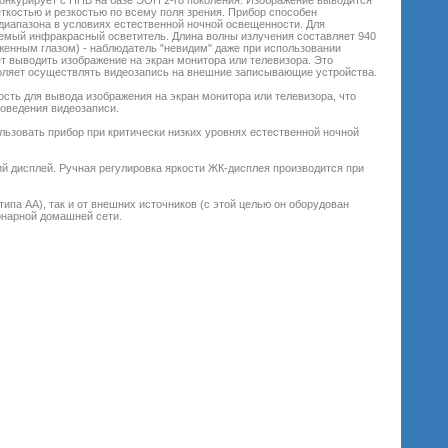
конкурирует с ПНВ на базе ЭОП 2-го поколения. Изображение выводится
ткостью и резкостью по всему поля зрения. Прибор способен
диапазона в условиях естественной ночной освещенности. Для
емый инфракрасный осветитель. Длина волны излучения составляет 940
женным глазом) - наблюдатель "невидим" даже при использовании
т выводить изображение на экран монитора или телевизора. Это
воляет осуществлять видеозапись на внешние записывающие устройства.
сть для вывода изображения на экран монитора или телевизора, что
роведения видеозаписи.
льзовать прибор при критически низких уровнях естественной ночной
й дисплей. Ручная регулировка яркости ЖК-дисплея производится при
ипа АА), так и от внешних источников (с этой целью он оборудован
онарной домашней сети.