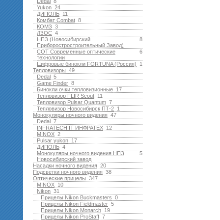
Dedal
8
Yukon
24
ДИПОЛЬ
11
Комбат Combat
8
КОМЗ
3
ЛЗОС
4
НПЗ (Новосибирский
8
Приборостростроительный Завод)
СОТ Современные оптические
6
технологии
Цифровые бинокли FORTUNA (Россия)
1
Тепловизоры
49
Dedal
5
Game Finder
8
Бинокли очки тепловизионные
17
Тепловизор FLIR Scout
11
Тепловизор Pulsar Quantum
7
Тепловизор Новосибирск ПТ-2
1
Монокуляры ночного видения
47
Dedal
7
INFRATECH IT ИНФРАТЕХ
12
MINOX
2
Pulsar yukon
17
ДИПОЛЬ
4
Монокуляры ночного видения НПЗ
5
Новосибирский завод
Насадки ночного видения
20
Подсветки ночного видения
38
Оптические прицелы
347
MINOX
10
Nikon
31
Прицелы Nikon Buckmasters
0
Прицелы Nikon Fieldmaster
5
Прицелы Nikon Monarch
19
Прицелы Nikon ProStaff
7