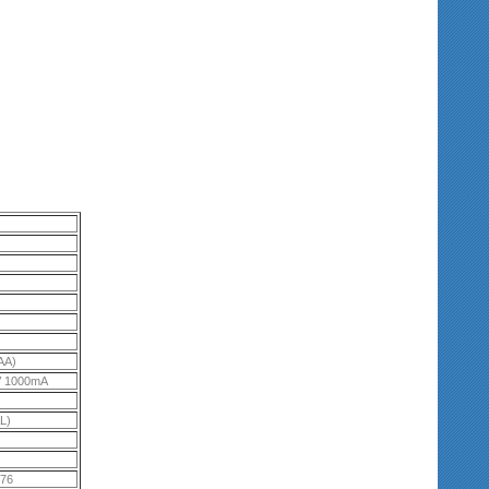
AA)
V 1000mA
L)
x76