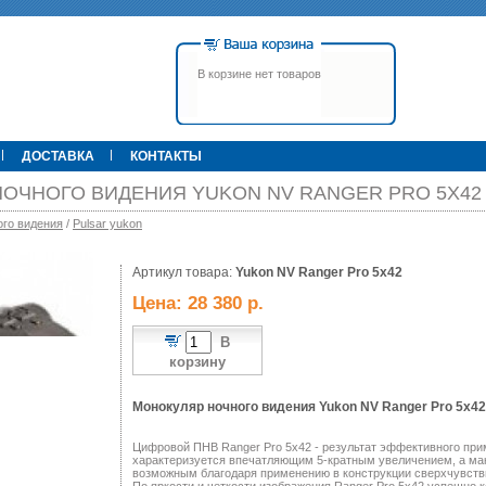
В корзине нет товаров
ДОСТАВКА
КОНТАКТЫ
ОЧНОГО ВИДЕНИЯ YUKON NV RANGER PRO 5X42
го видения
/
Pulsar yukon
00 р.
Артикул товара:
79 900 р.
Yukon NV Ranger Pro 5x42
395 000 р.
Т
Прицел ATN X-Sight-4k Pro,
Pulsar Apex LRF XQ50 С
Цена: 28 380 р.
3-14, день/ночь (до
дальномером
600м/400м), трубка 30мм,
фото/видео, IOS/Android, до
В
6000Дж, 940гр.
корзину
Монокуляр ночного видения Yukon NV Ranger Pro 5x42
Цифровой ПНВ Ranger Pro 5x42 - результат эффективного при
характеризуется впечатляющим 5-кратным увеличением, а мак
возможным благодаря применению в конструкции сверхчувстви