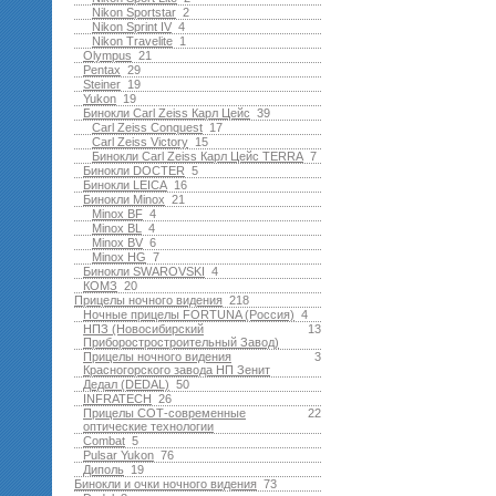
Nikon Sportstar
2
Nikon Sprint IV
4
Nikon Travelite
1
Olympus
21
Pentax
29
Steiner
19
Yukon
19
Бинокли Carl Zeiss Карл Цейс
39
Carl Zeiss Conquest
17
Carl Zeiss Victory
15
Бинокли Carl Zeiss Карл Цейс TERRA
7
Бинокли DOCTER
5
Бинокли LEICA
16
Бинокли Minox
21
Minox BF
4
Minox BL
4
Minox BV
6
Minox HG
7
Бинокли SWAROVSKI
4
КОМЗ
20
Прицелы ночного видения
218
Ночные прицелы FORTUNA (Россия)
4
НПЗ (Новосибирский
13
Приборостростроительный Завод)
Прицелы ночного видения
3
Красногорского завода НП Зенит
Дедал (DEDAL)
50
INFRATECH
26
Прицелы СОТ-современные
22
оптические технологии
Combat
5
Pulsar Yukon
76
Диполь
19
Бинокли и очки ночного видения
73