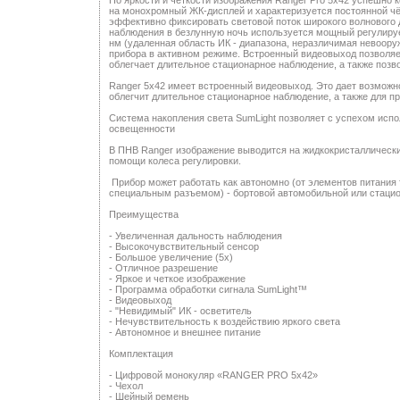
По яркости и четкости изображения Ranger Pro 5x42 успешно 
на монохромный ЖК-дисплей и характеризуется постоянной чё
эффективно фиксировать световой поток широкого волнового 
наблюдения в безлунную ночь используется мощный регулиру
нм (удаленная область ИК - диапазона, неразличимая невоору
прибора в активном режиме. Встроенный видеовыход позволяе
облегчает длительное стационарное наблюдение, а также поз
Ranger 5x42 имеет встроенный видеовыход. Это дает возможно
облегчит длительное стационарное наблюдение, а также для п
Система накопления света SumLight позволяет с успехом испо
освещенности
В ПНВ Ranger изображение выводится на жидкокристаллически
помощи колеса регулировки.
Прибор может работать как автономно (от элементов питания т
специальным разъемом) - бортовой автомобильной или стаци
Преимущества
- Увеличенная дальность наблюдения
- Высокочувствительный сенсор
- Большое увеличение (5x)
- Отличное разрешение
- Яркое и четкое изображение
- Программа обработки сигнала SumLight™
- Видеовыход
- "Невидимый" ИК - осветитель
- Нечувствительность к воздействию яркого света
- Автономное и внешнее питание
Комплектация
- Цифровой монокуляр «RANGER PRO 5x42»
- Чехол
- Шейный ремень