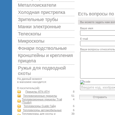
Металлоискатели
Холодная пристрелка
Есть вопросы по
Зрительные трубы
Вы можете задать нам во
Манки электронные
Ваше имя
Телескопы
E-mail
Микроскопы
Фонари подствольные
Ваши вопросы относитель
Кронштейны и крепления
прицела
Ружья для подводной
оxоты
На данный момент
в магазине находится:
8 посетитель(ей)
Прицелы ATN АТН
8
Тепловизионные прицелы
51
Отправить
Тепловизионные прицелы Trail
4
(Трэйл)
Тепловизоры Guide Гайд
6
Тепловизоры автомобильные
6
Тепловизоры для охоты и
39