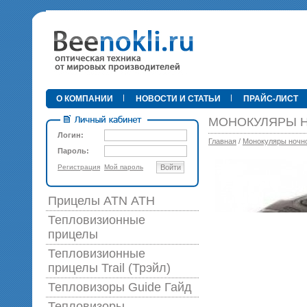
•
О КОМПАНИИ
НОВОСТИ И СТАТЬИ
ПРАЙС-ЛИСТ
МОНОКУЛЯРЫ Н
Логин:
Главная
/
Монокуляры ночно
Пароль:
Регистрация
Мой пароль
Войти
89 0
Прицелы ATN АТН
Тепловизионные
прицелы
Тепловизионные
прицелы Trail (Трэйл)
Тепловизоры Guide Гайд
Тепловизоры