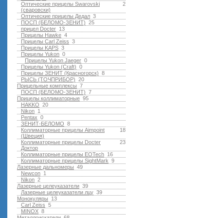
Оптические прицелы Swarovski
2
(сваровски)
Оптические прицелы Дедал
3
ПОСП (БЕЛОМО-ЗЕНИТ)
25
прицел Docter
13
Прицелы Hawke
4
Прицелы Carl Zeiss
3
Прицелы KAPS
3
Прицелы Yukon
0
Прицелы Yukon Jaeger
0
Прицелы Yukon (Craft)
0
Прицелы ЗЕНИТ (Красногорск)
8
РЫСЬ (ТОЧПРИБОР)
20
Прицельные комплексы
7
ПОСП (БЕЛОМО-ЗЕНИТ)
7
Прицелы коллиматорные
95
HAKKO
20
Nikon
1
Pentax
0
ЗЕНИТ-БЕЛОМО
8
Коллиматорные прицелы Aimpoint
18
(Швеция)
Коллиматорные прицелы Docter
23
Доктор
Коллиматорные прицелы EOTech
16
Коллиматорные прицелы SightMark
9
Лазерные дальномеры
49
Newcon
1
Nikon
2
Лазерные целеуказатели
39
Лазерные целеуказатели лцу
39
Монокуляры
13
Carl Zeiss
5
MINOX
8
Металлоискатели
68