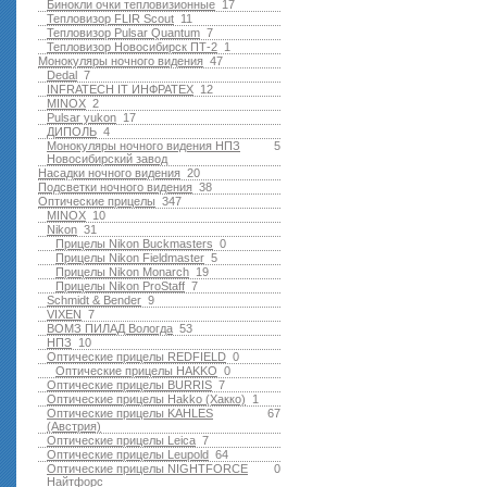
Бинокли очки тепловизионные
17
Тепловизор FLIR Scout
11
Тепловизор Pulsar Quantum
7
Тепловизор Новосибирск ПТ-2
1
Монокуляры ночного видения
47
Dedal
7
INFRATECH IT ИНФРАТЕХ
12
MINOX
2
Pulsar yukon
17
ДИПОЛЬ
4
Монокуляры ночного видения НПЗ
5
Новосибирский завод
Насадки ночного видения
20
Подсветки ночного видения
38
Оптические прицелы
347
MINOX
10
Nikon
31
Прицелы Nikon Buckmasters
0
Прицелы Nikon Fieldmaster
5
Прицелы Nikon Monarch
19
Прицелы Nikon ProStaff
7
Schmidt & Bender
9
VIXEN
7
ВОМЗ ПИЛАД Вологда
53
НПЗ
10
Оптические прицелы REDFIELD
0
Оптические прицелы HAKKO
0
Оптические прицелы BURRIS
7
Оптические прицелы Hakko (Хакко)
1
Оптические прицелы KAHLES
67
(Австрия)
Оптические прицелы Leica
7
Оптические прицелы Leupold
64
Оптические прицелы NIGHTFORCE
0
Найтфорс