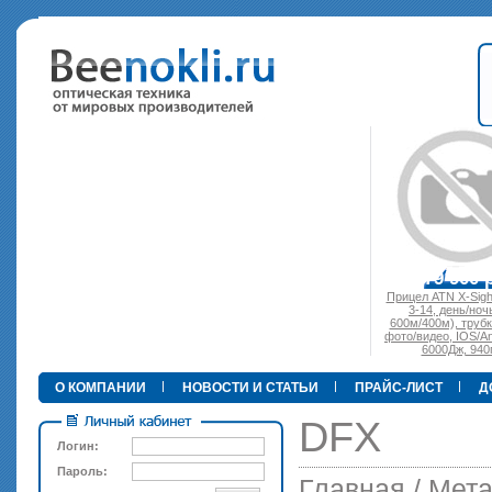
•
89 000 р.
79 900 р.
Прицел ATN X-Sight-4k P
3-14, день/ночь (до
600м/400м), трубка 30м
фото/видео, IOS/Android,
6000Дж, 940гр.
О КОМПАНИИ
НОВОСТИ И СТАТЬИ
ПРАЙС-ЛИСТ
Д
DFX
Логин:
Пароль:
Главная
/
Мета