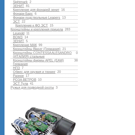
Sightmark
2
ЗЕНИТ
81
Крепление для фонарей зенит
16
Фонари Барс
6
Фонари подствольные Leapers
13
ЭСТ
22
Крепление к ФО ЭСТ
15
Кронштейны и крепления прицела
283
Leupold
11
ВОМЗ
14
ЗЕНИТ
5
Крепление МАК
99
Кронштейны Blaser (Германия)
21
Кронштейны CONTESSA ALESANDRO
0
(ИТАЛИЯ) стальные
Кронштейны фирмы APEL (EAW)
38
Германия
НПЗ
7
Обвес для оружия и тюнинг
20
Разное
17
РОЗА ВЕТРОВ
10
ЭСТ Тула
41
Ружья для подводной оxоты
3