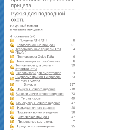
прицела
Ружья для подводной
оxоты
На данный момент
в магазине находится:
4 посетитель(ей)
Прицелы ATN АТН
8
Тепловизионные прицелы
51
Тепловизионные прицелы Trail
4
(Трэйл)
Тепловизоры Guide Гайд
6
Тепловизоры автомобильные
6
Тепловизоры для охоты и
39
строительства
Тепловизоры для смартфонов
4
Цифровые прицелы и приборы
23
ночного видения
Бинокли
237
Прицелы ночного видения
218
Бинокли и очки ночного видения
73
Тепловизоры
49
Монокуляры ночного видения
47
Насадки ночного видения
20
Подсветки ночного видения
38
Оптические прицелы
347
Прицельные комплексы
7
Прицелы коллиматорные
95