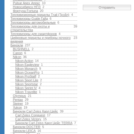
Pulsar Apex Апекс
10
Новосибирск НПЗ
2
Отправить
Фортуна Fortuna
20
Тепловизионные прицелы Trail (Трэйл)
4
Тепловизоры Guide Гайд
6
Тепловизоры автомобильные
6
Тепловизоры для охоты и
39
строительства
Тепловизоры для смартфонов
4
Цифровые прицелы и приборы ночного
23
видения
Бинокли
237
BUSHNELL
2
Canon
6
Nikon
36
Nikon Action
14
Nikon Eagleview
1
Nikon Monarch
9
Nikon OceanPro
1
Nikon ProStaff
2
Nikon Sport Lite
2
Nikon Sportstar
2
Nikon Sprint IV
4
Nikon Travelite
1
Olympus
21
Pentax
29
Steiner
19
Yukon
19
Бинокли Carl Zeiss Карл Цейс
39
Carl Zeiss Conquest
17
Carl Zeiss Victory
15
Бинокли Carl Zeiss Карл Цейс TERRA
7
Бинокли DOCTER
5
Бинокли LEICA
16