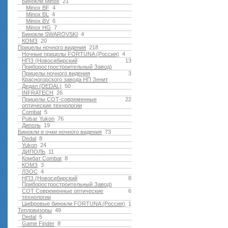
Бинокли Minox
21
Minox BF
4
Minox BL
4
Minox BV
6
Minox HG
7
Бинокли SWAROVSKI
4
КОМЗ
20
Прицелы ночного видения
218
Ночные прицелы FORTUNA (Россия)
4
НПЗ (Новосибирский
13
Приборостростроительный Завод)
Прицелы ночного видения
3
Красногорского завода НП Зенит
Дедал (DEDAL)
50
INFRATECH
26
Прицелы СОТ-современные
22
оптические технологии
Combat
5
Pulsar Yukon
76
Диполь
19
Бинокли и очки ночного видения
73
Dedal
8
Yukon
24
ДИПОЛЬ
11
Комбат Combat
8
КОМЗ
3
ЛЗОС
4
НПЗ (Новосибирский
8
Приборостростроительный Завод)
СОТ Современные оптические
6
технологии
Цифровые бинокли FORTUNA (Россия)
1
Тепловизоры
49
Dedal
5
Game Finder
8