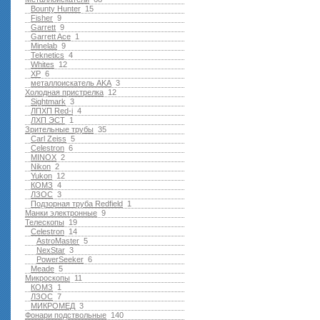
Bounty Hunter
15
Fisher
9
Garrett
9
Garrett Ace
1
Minelab
9
Teknetics
4
Whites
12
XP
6
металлоискатель AKA
3
Холодная пристрелка
12
Sightmark
3
ЛПХП Red-i
4
ЛХП ЭСТ
1
Зрительные трубы
35
Carl Zeiss
5
Celestron
6
MINOX
2
Nikon
2
Yukon
12
КОМЗ
4
ЛЗОС
3
Подзорная труба Redfield
1
Манки электронные
9
Телескопы
19
Celestron
14
AstroMaster
5
NexStar
3
PowerSeeker
6
Meade
5
Микроскопы
11
КОМЗ
1
ЛЗОС
7
МИКРОМЕД
3
Фонари подствольные
140