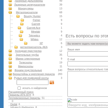
Лазерные дальномеры
49
Лазерные целеуказатели
39
Монокуляры
13
Металлоискатели
68
Bounty Hunter
15
Fisher
9
Garrett
9
Garrett Ace
1
Minelab
9
Есть вопросы по это
Teknetics
4
Whites
12
XP
6
Вы можете задать нам вопрос(
металлоискатель AKA
3
Ваше имя
Холодная пристрелка
12
Зрительные трубы
35
Манки электронные
9
E-mail
Телескопы
19
Микроскопы
11
Ваши вопросы относительно то
Фонари подствольные
140
Кронштейны и крепления прицела
283
Ружья для подводной оxоты
3
искать в найденном
Расширенный поиск
Прицелы ATN АТН
8
Тепловизионные прицелы
51
0
Dedal
6
Infratech Инфратех
8