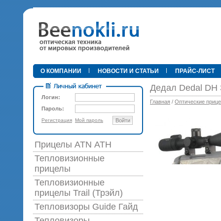
•
О КОМПАНИИ
НОВОСТИ И СТАТЬИ
ПРАЙС-ЛИСТ
Дедал Dedal DH 
Логин:
Главная
/
Оптические приц
Пароль:
Регистрация
Мой пароль
Войти
89 0
Прицелы ATN АТН
Тепловизионные
прицелы
Тепловизионные
прицелы Trail (Трэйл)
Тепловизоры Guide Гайд
Тепловизоры