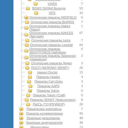
VIXEN
7
ВОМЗ ПИЛАД Вологда
53
НПЗ
10
Оптические прицелы REDFIELD
0
Оптические прицелы BURRIS
7
Оптические прицелы Hakko
1
(Хакко)
Оптические прицелы KAHLES
67
(Австрия)
Оптические прицелы Leica
7
Оптические прицелы Leupold
64
Оптические прицелы
0
NIGHTFORCE Найтфорс
Оптические прицелы Swarovski
2
(сваровски)
Оптические прицелы Дедал
3
ПОСП (БЕЛОМО-ЗЕНИТ)
25
прицел Docter
13
Прицелы Hawke
4
Прицелы Carl Zeiss
3
Прицелы KAPS
3
Прицелы Yukon
0
Прицелы Yukon (Craft)
0
Прицелы ЗЕНИТ (Красногорск)
8
РЫСЬ (ТОЧПРИБОР)
20
Прицельные комплексы
7
Прицелы коллиматорные
95
Лазерные дальномеры
49
Лазерные целеуказатели
39
Монокуляры
13