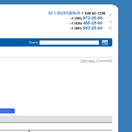
•
Поиск:
Обсудить
(0 мнений)
280 000 р.
365 000 р.
Тепловизионный прицел
Тепловизионный прице
Pulsar Trail XQ50
340 000 р.
Pulsar Trail XP50
епловизионный прицел
Pulsar Trail XP38
точните