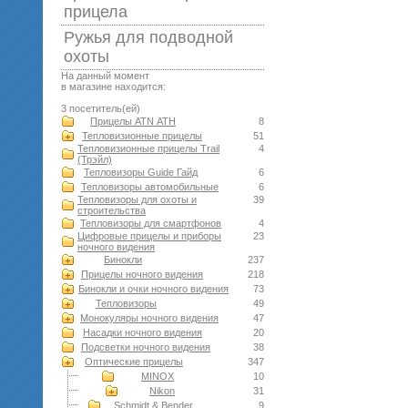
прицела
Ружья для подводной
оxоты
На данный момент
в магазине находится:
3 посетитель(ей)
Прицелы ATN АТН
8
Тепловизионные прицелы
51
Тепловизионные прицелы Trail
4
(Трэйл)
Тепловизоры Guide Гайд
6
Тепловизоры автомобильные
6
Тепловизоры для охоты и
39
строительства
Тепловизоры для смартфонов
4
Цифровые прицелы и приборы
23
ночного видения
Бинокли
237
Прицелы ночного видения
218
Бинокли и очки ночного видения
73
Тепловизоры
49
Монокуляры ночного видения
47
Насадки ночного видения
20
Подсветки ночного видения
38
Оптические прицелы
347
MINOX
10
Nikon
31
Schmidt & Bender
9