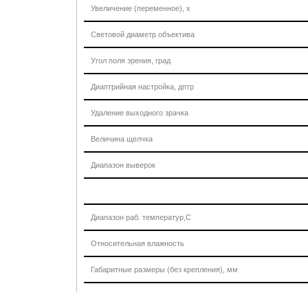
Увеличение (переменное), х
Световой диаметр объектива
Угол поля зрения, град
Диаптрийная настройка, дптр
Удаление выходного зрачка
Величина щелчка
Диапазон выверок
Диапазон раб. температур,С
Относительная влажность
Габаритные размеры (без крепления), мм