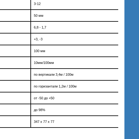
3-12
50 мм
6,8 - 1,7
+3, -3
100 мм
10мм/100мм
по вертикали 3,4м / 100м
по горизантали 1,2м / 100м
от -50 до +50
до 98%
347 х 77 х 77