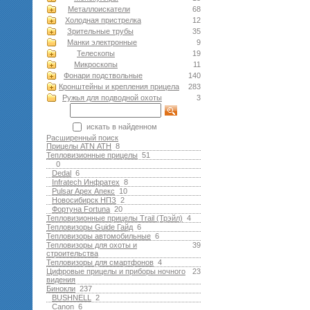
Металлоискатели
68
Холодная пристрелка
12
Зрительные трубы
35
Манки электронные
9
Телескопы
19
Микроскопы
11
Фонари подствольные
140
Кронштейны и крепления прицела
283
Ружья для подводной оxоты
3
искать в найденном
Расширенный поиск
Прицелы ATN АТН
8
Тепловизионные прицелы
51
0
Dedal
6
Infratech Инфратех
8
Pulsar Apex Апекс
10
Новосибирск НПЗ
2
Фортуна Fortuna
20
Тепловизионные прицелы Trail (Трэйл)
4
Тепловизоры Guide Гайд
6
Тепловизоры автомобильные
6
Тепловизоры для охоты и
39
строительства
Тепловизоры для смартфонов
4
Цифровые прицелы и приборы ночного
23
видения
Бинокли
237
BUSHNELL
2
Canon
6