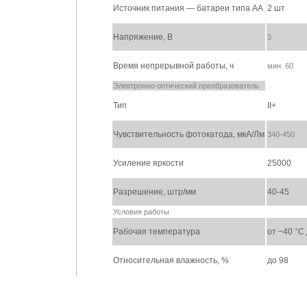
Источник питания — батареи типа АА
2 шт
Напряжение, В
3
Время непрерывной работы, ч
мин. 60
Электронно-оптический преобразователь
Тип
II+
Чувствительность фотокатода, мкА/Лм
340-450
Усиление яркости
25000
Разрешение, штр/мм
40-45
Условия работы
Рабочая температура
от −40 °C
Относительная влажность, %
до 98