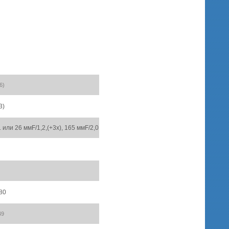
,6)
3)
 или 26 ммF/1,2,(+3x), 165 ммF/2,0
80
49