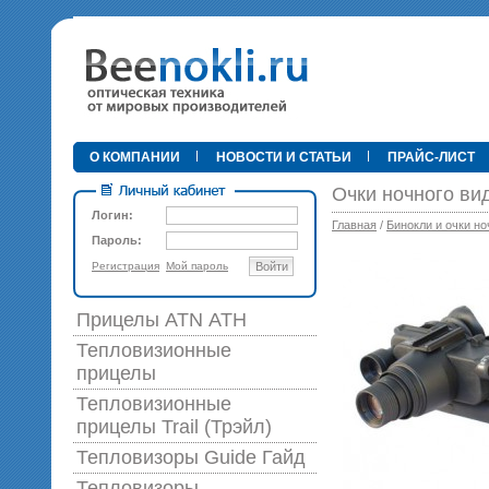
•
О КОМПАНИИ
НОВОСТИ И СТАТЬИ
ПРАЙС-ЛИСТ
Очки ночного ви
Логин:
Главная
/
Бинокли и очки но
Пароль:
Регистрация
Мой пароль
Войти
89 0
Прицелы ATN АТН
Тепловизионные
прицелы
Тепловизионные
прицелы Trail (Трэйл)
Тепловизоры Guide Гайд
Тепловизоры