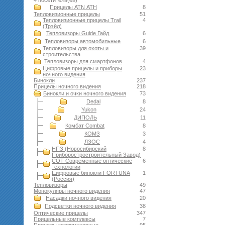
4 посетитель(ей)
Прицелы ATN АТН
8
Тепловизионные прицелы
51
Тепловизионные прицелы Trail
4
(Трэйл)
Тепловизоры Guide Гайд
6
Тепловизоры автомобильные
6
Тепловизоры для охоты и
39
строительства
Тепловизоры для смартфонов
4
Цифровые прицелы и приборы
23
ночного видения
Бинокли
237
Прицелы ночного видения
218
Бинокли и очки ночного видения
73
Dedal
8
Yukon
24
ДИПОЛЬ
11
Комбат Combat
8
КОМЗ
3
ЛЗОС
4
НПЗ (Новосибирский
8
Приборостростроительный Завод)
СОТ Современные оптические
6
технологии
Цифровые бинокли FORTUNA
1
(Россия)
Тепловизоры
49
Монокуляры ночного видения
47
Насадки ночного видения
20
Подсветки ночного видения
38
Оптические прицелы
347
Прицельные комплексы
7