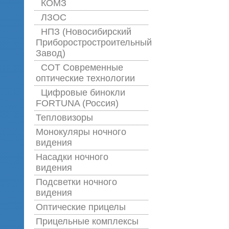
КОМЗ
ЛЗОС
НПЗ (Новосибирский
Приборостростроительный
Завод)
СОТ Современные
оптические технологии
Цифровые бинокли
FORTUNA (Россия)
Тепловизоры
Монокуляры ночного
видения
Насадки ночного
видения
Подсветки ночного
видения
Оптические прицелы
Прицельные комплексы