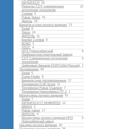
INFRATECH
26
Прицелы СОТ-современные
22
оптические технологии
Combat
5
Pulsar Yukon
76
Диполь
19
Бинокли и очки ночного видения
73
Dedal
8
Yukon
24
ДИПОЛЬ
11
Комбат Combat
8
КОМЗ
3
ЛЗОС
4
НПЗ (Новосибирский
8
Приборостростроительный Завод)
СОТ Современные оптические
6
технологии
Цифровые бинокли FORTUNA (Россия)
1
Тепловизоры
49
Dedal
5
Game Finder
8
Бинокли очки тепловизионные
17
Тепловизор FLIR Scout
11
Тепловизор Pulsar Quantum
7
Тепловизор Новосибирск ПТ-2
1
Монокуляры ночного видения
47
Dedal
7
INFRATECH IT ИНФРАТЕХ
12
MINOX
2
Pulsar yukon
17
ДИПОЛЬ
4
Монокуляры ночного видения НПЗ
5
Новосибирский завод
Насадки ночного видения
20
Подсветки ночного видения
38