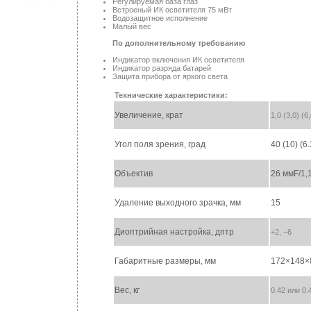
Регулируемая база глаз
Встроеный ИК осветителя 75 мВт
Водозащитное исполнение
Малый вес
По дополнительному требованию
Индикатор включения ИК осветителя
Индикатор разряда батарей
Защита прибора от яркого света
Технические характеристики:
Увеличение, крат
1,0 (3,0) (6
Угол поля зрения, град
40 (10) (6.
Объектив
26 ммF/1,1
Удаление выходного зрачка, мм
15
Диоптрийная настройка, дптр
+2, −6
Габаритные размеры, мм
172×148×
Вес, кг
0.42 или 0.