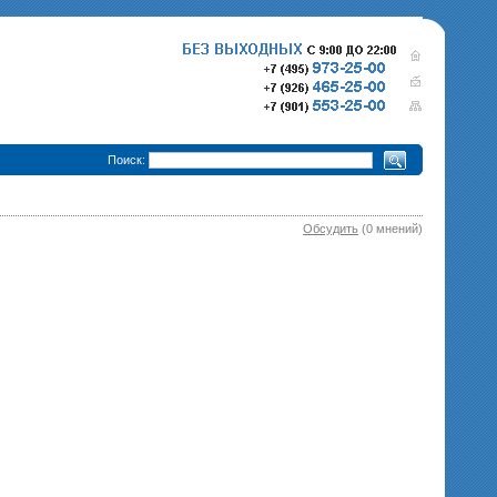
•
Поиск:
Обсудить
(0 мнений)
280 000 р.
365 000 р.
Тепловизионный прицел
Тепловизионный прице
Pulsar Trail XQ50
340 000 р.
Pulsar Trail XP50
епловизионный прицел
Pulsar Trail XP38