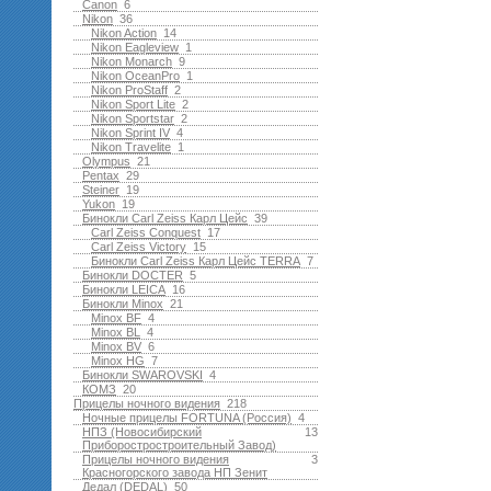
Canon
6
Nikon
36
Nikon Action
14
Nikon Eagleview
1
Nikon Monarch
9
Nikon OceanPro
1
Nikon ProStaff
2
Nikon Sport Lite
2
Nikon Sportstar
2
Nikon Sprint IV
4
Nikon Travelite
1
Olympus
21
Pentax
29
Steiner
19
Yukon
19
Бинокли Carl Zeiss Карл Цейс
39
Carl Zeiss Conquest
17
Carl Zeiss Victory
15
Бинокли Carl Zeiss Карл Цейс TERRA
7
Бинокли DOCTER
5
Бинокли LEICA
16
Бинокли Minox
21
Minox BF
4
Minox BL
4
Minox BV
6
Minox HG
7
Бинокли SWAROVSKI
4
КОМЗ
20
Прицелы ночного видения
218
Ночные прицелы FORTUNA (Россия)
4
НПЗ (Новосибирский
13
Приборостростроительный Завод)
Прицелы ночного видения
3
Красногорского завода НП Зенит
Дедал (DEDAL)
50