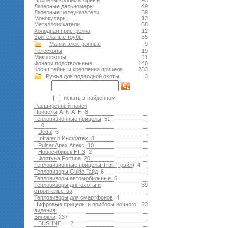
Прицелы коллиматорные
95
Лазерные дальномеры
49
Лазерные целеуказатели
39
Монокуляры
13
Металлоискатели
68
Холодная пристрелка
12
Зрительные трубы
35
Манки электронные
9
Телескопы
19
Микроскопы
11
Фонари подствольные
140
Кронштейны и крепления прицела
283
Ружья для подводной оxоты
3
искать в найденном
Расширенный поиск
Прицелы ATN АТН
8
Тепловизионные прицелы
51
0
Dedal
6
Infratech Инфратех
8
Pulsar Apex Апекс
10
Новосибирск НПЗ
2
Фортуна Fortuna
20
Тепловизионные прицелы Trail (Трэйл)
4
Тепловизоры Guide Гайд
6
Тепловизоры автомобильные
6
Тепловизоры для охоты и
39
строительства
Тепловизоры для смартфонов
4
Цифровые прицелы и приборы ночного
23
видения
Бинокли
237
BUSHNELL
2