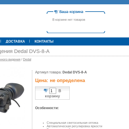
В корзине нет товаров
ДОСТАВКА
КОНТАКТЫ
дения Dedal DVS-8-A
чного видения
/
Dedal
00 р.
Артикул товара:
79 900 р.
Dedal DVS-8-A
395 000 р.
Т
Прицел ATN X-Sight-4k Pro,
Pulsar Apex LRF XQ50 С
Цена: не определена
3-14, день/ночь (до
дальномером
600м/400м), трубка 30мм,
фото/видео, IOS/Android, до
В
6000Дж, 940гр.
корзину
Особенности:
Специальная светосильная оптика
Автоматическая регулировка яркости