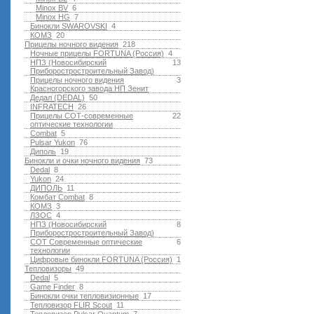
Minox BV
6
Minox HG
7
Бинокли SWAROVSKI
4
КОМЗ
20
Прицелы ночного видения
218
Ночные прицелы FORTUNA (Россия)
4
НПЗ (Новосибирский
13
Приборостростроительный Завод)
Прицелы ночного видения
3
Красногорского завода НП Зенит
Дедал (DEDAL)
50
INFRATECH
26
Прицелы СОТ-современные
22
оптические технологии
Combat
5
Pulsar Yukon
76
Диполь
19
Бинокли и очки ночного видения
73
Dedal
8
Yukon
24
ДИПОЛЬ
11
Комбат Combat
8
КОМЗ
3
ЛЗОС
4
НПЗ (Новосибирский
8
Приборостростроительный Завод)
СОТ Современные оптические
6
технологии
Цифровые бинокли FORTUNA (Россия)
1
Тепловизоры
49
Dedal
5
Game Finder
8
Бинокли очки тепловизионные
17
Тепловизор FLIR Scout
11