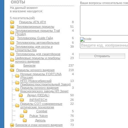
оxоты
Ваши вопросы относительно то
На данный момент
в магазине находится:
5 посетитель(ей)
Прицелы ATN АТН
8
Тепловизионные прицелы
51
Тепловизионные прицелы Trail
4
(Трэйл)
Тепловизоры Guide Гайд
6
Тепловизоры автомобильные
6
Тепловизоры для охоты и
39
строительства
Тепловизоры для смартфонов
4
Отправить
Цифровые прицелы и приборы
23
ночного видения
Бинокли
237
Прицелы ночного видения
218
Ночные прицелы FORTUNA
4
(Россия)
НПЗ (Новосибирский
13
Приборостростроительный Завод)
Прицелы ночного видения
3
Красногорского завода НП Зенит
Дедал (DEDAL)
50
INFRATECH
26
Прицелы СОТ-современные
22
оптические технологии
Combat
5
Pulsar Yukon
76
Диполь
19
Бинокли и очки ночного видения
73