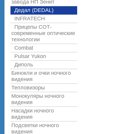
завода НП Зенит
Дедал (DEDAL)
INFRATECH
Прицелы СОТ-
современные оптические
технологии
Combat
Pulsar Yukon
Диполь
Бинокли и очки ночного
видения
Тепловизоры
Монокуляры ночного
видения
Насадки ночного
видения
Подсветки ночного
видения