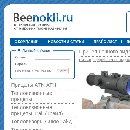
•
О КОМПАНИИ
НОВОСТИ И СТАТЬИ
ПРАЙС-ЛИСТ
Д
Прицел ночного виде
Логин:
Главная
/
Прицелы ночного виден
Пароль:
Регистрация
Мой пароль
Войти
89 000 р
Прицелы ATN АТН
Тепловизионные
прицелы
Тепловизионные
прицелы Trail (Трэйл)
Тепловизоры Guide Гайд
Тепловизоры