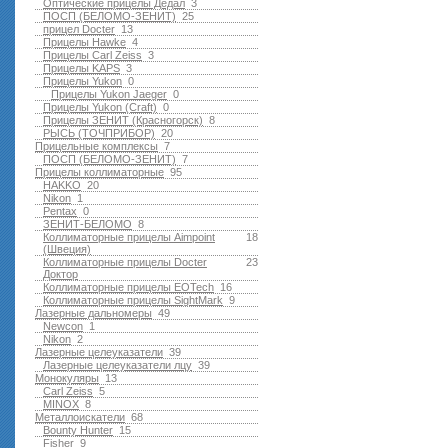
Оптические прицелы Дедал
3
ПОСП (БЕЛОМО-ЗЕНИТ)
25
прицел Docter
13
Прицелы Hawke
4
Прицелы Carl Zeiss
3
Прицелы KAPS
3
Прицелы Yukon
0
Прицелы Yukon Jaeger
0
Прицелы Yukon (Craft)
0
Прицелы ЗЕНИТ (Красногорск)
8
РЫСЬ (ТОЧПРИБОР)
20
Прицельные комплексы
7
ПОСП (БЕЛОМО-ЗЕНИТ)
7
Прицелы коллиматорные
95
HAKKO
20
Nikon
1
Pentax
0
ЗЕНИТ-БЕЛОМО
8
Коллиматорные прицелы Aimpoint
18
(Швеция)
Коллиматорные прицелы Docter
23
Доктор
Коллиматорные прицелы EOTech
16
Коллиматорные прицелы SightMark
9
Лазерные дальномеры
49
Newcon
1
Nikon
2
Лазерные целеуказатели
39
Лазерные целеуказатели лцу
39
Монокуляры
13
Carl Zeiss
5
MINOX
8
Металлоискатели
68
Bounty Hunter
15
Fisher
9