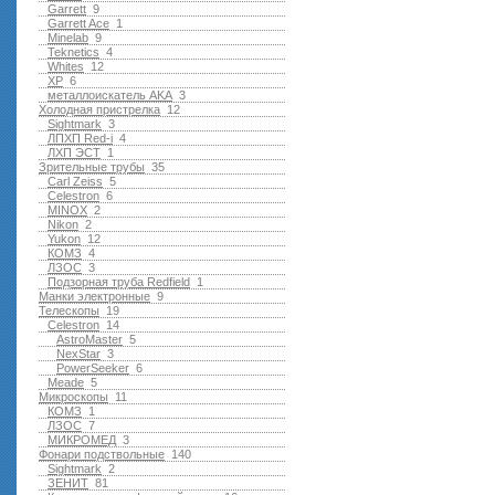
Garrett
9
Garrett Ace
1
Minelab
9
Teknetics
4
Whites
12
XP
6
металлоискатель AKA
3
Холодная пристрелка
12
Sightmark
3
ЛПХП Red-i
4
ЛХП ЭСТ
1
Зрительные трубы
35
Carl Zeiss
5
Celestron
6
MINOX
2
Nikon
2
Yukon
12
КОМЗ
4
ЛЗОС
3
Подзорная труба Redfield
1
Манки электронные
9
Телескопы
19
Celestron
14
AstroMaster
5
NexStar
3
PowerSeeker
6
Meade
5
Микроскопы
11
КОМЗ
1
ЛЗОС
7
МИКРОМЕД
3
Фонари подствольные
140
Sightmark
2
ЗЕНИТ
81