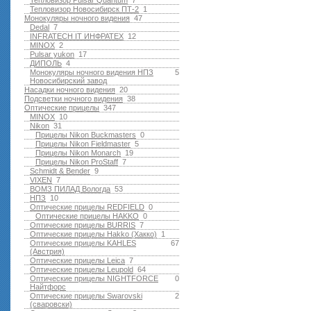
Тепловизор Pulsar Quantum
7
Тепловизор Новосибирск ПТ-2
1
Монокуляры ночного видения
47
Dedal
7
INFRATECH IT ИНФРАТЕХ
12
MINOX
2
Pulsar yukon
17
ДИПОЛЬ
4
Монокуляры ночного видения НПЗ
5
Новосибирский завод
Насадки ночного видения
20
Подсветки ночного видения
38
Оптические прицелы
347
MINOX
10
Nikon
31
Прицелы Nikon Buckmasters
0
Прицелы Nikon Fieldmaster
5
Прицелы Nikon Monarch
19
Прицелы Nikon ProStaff
7
Schmidt & Bender
9
VIXEN
7
ВОМЗ ПИЛАД Вологда
53
НПЗ
10
Оптические прицелы REDFIELD
0
Оптические прицелы HAKKO
0
Оптические прицелы BURRIS
7
Оптические прицелы Hakko (Хакко)
1
Оптические прицелы KAHLES
67
(Австрия)
Оптические прицелы Leica
7
Оптические прицелы Leupold
64
Оптические прицелы NIGHTFORCE
0
Найтфорс
Оптические прицелы Swarovski
2
(сваровски)