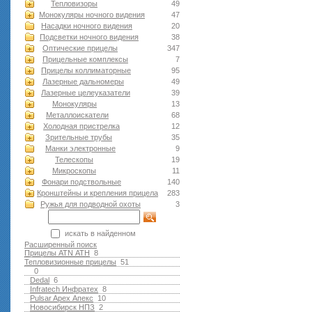
Тепловизоры
49
Монокуляры ночного видения
47
Насадки ночного видения
20
Подсветки ночного видения
38
Оптические прицелы
347
Прицельные комплексы
7
Прицелы коллиматорные
95
Лазерные дальномеры
49
Лазерные целеуказатели
39
Монокуляры
13
Металлоискатели
68
Холодная пристрелка
12
Зрительные трубы
35
Манки электронные
9
Телескопы
19
Микроскопы
11
Фонари подствольные
140
Кронштейны и крепления прицела
283
Ружья для подводной оxоты
3
искать в найденном
Расширенный поиск
Прицелы ATN АТН
8
Тепловизионные прицелы
51
0
Dedal
6
Infratech Инфратех
8
Pulsar Apex Апекс
10
Новосибирск НПЗ
2