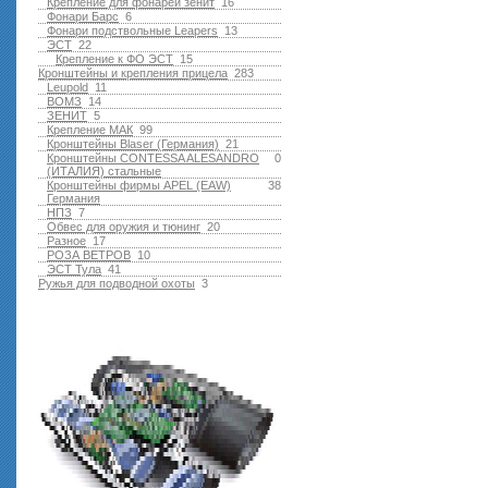
Крепление для фонарей зенит
16
Фонари Барс
6
Фонари подствольные Leapers
13
ЭСТ
22
Крепление к ФО ЭСТ
15
Кронштейны и крепления прицела
283
Leupold
11
ВОМЗ
14
ЗЕНИТ
5
Крепление МАК
99
Кронштейны Blaser (Германия)
21
Кронштейны CONTESSA ALESANDRO
0
(ИТАЛИЯ) стальные
Кронштейны фирмы APEL (EAW)
38
Германия
НПЗ
7
Обвес для оружия и тюнинг
20
Разное
17
РОЗА ВЕТРОВ
10
ЭСТ Тула
41
Ружья для подводной оxоты
3