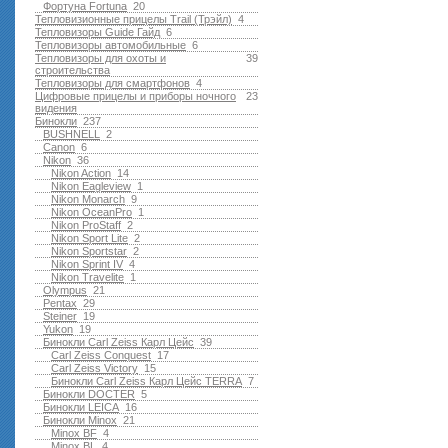
Фортуна Fortuna
20
Тепловизионные прицелы Trail (Трэйл)
4
Тепловизоры Guide Гайд
6
Тепловизоры автомобильные
6
Тепловизоры для охоты и
39
строительства
Тепловизоры для смартфонов
4
Цифровые прицелы и приборы ночного
23
видения
Бинокли
237
BUSHNELL
2
Canon
6
Nikon
36
Nikon Action
14
Nikon Eagleview
1
Nikon Monarch
9
Nikon OceanPro
1
Nikon ProStaff
2
Nikon Sport Lite
2
Nikon Sportstar
2
Nikon Sprint IV
4
Nikon Travelite
1
Olympus
21
Pentax
29
Steiner
19
Yukon
19
Бинокли Carl Zeiss Карл Цейс
39
Carl Zeiss Conquest
17
Carl Zeiss Victory
15
Бинокли Carl Zeiss Карл Цейс TERRA
7
Бинокли DOCTER
5
Бинокли LEICA
16
Бинокли Minox
21
Minox BF
4
Minox BL
4