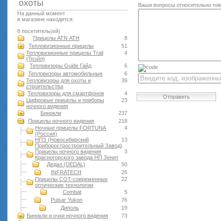
оxоты
Ваши вопросы относительно то
На данный момент
в магазине находится:
8 посетитель(ей)
Прицелы ATN АТН
8
Тепловизионные прицелы
51
Тепловизионные прицелы Trail
4
(Трэйл)
Тепловизоры Guide Гайд
6
Тепловизоры автомобильные
6
Тепловизоры для охоты и
39
строительства
Тепловизоры для смартфонов
4
Отправить
Цифровые прицелы и приборы
23
ночного видения
Бинокли
237
Прицелы ночного видения
218
Ночные прицелы FORTUNA
4
(Россия)
НПЗ (Новосибирский
13
Приборостростроительный Завод)
Прицелы ночного видения
3
Красногорского завода НП Зенит
Дедал (DEDAL)
50
INFRATECH
26
Прицелы СОТ-современные
22
оптические технологии
Combat
5
Pulsar Yukon
76
Диполь
19
Бинокли и очки ночного видения
73