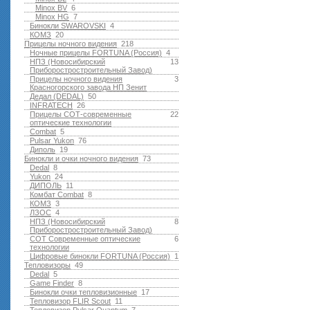
Minox BV
6
Minox HG
7
Бинокли SWAROVSKI
4
КОМЗ
20
Прицелы ночного видения
218
Ночные прицелы FORTUNA (Россия)
4
НПЗ (Новосибирский
13
Приборостростроительный Завод)
Прицелы ночного видения
3
Красногорского завода НП Зенит
Дедал (DEDAL)
50
INFRATECH
26
Прицелы СОТ-современные
22
оптические технологии
Combat
5
Pulsar Yukon
76
Диполь
19
Бинокли и очки ночного видения
73
Dedal
8
Yukon
24
ДИПОЛЬ
11
Комбат Combat
8
КОМЗ
3
ЛЗОС
4
НПЗ (Новосибирский
8
Приборостростроительный Завод)
СОТ Современные оптические
6
технологии
Цифровые бинокли FORTUNA (Россия)
1
Тепловизоры
49
Dedal
5
Game Finder
8
Бинокли очки тепловизионные
17
Тепловизор FLIR Scout
11