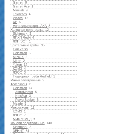
Garrett
9
Garrett Ace
1
Minelab
9
Teknetics
4
Whites
12
XP
6
металлоискатель AKA
3
Холодная пристрелка
12
Sightmark
3
ЛПХП Red-i
4
ЛХП ЭСТ
1
Зрительные трубы
35
Carl Zeiss
5
Celestron
6
MINOX
2
Nikon
2
Yukon
12
КОМЗ
4
ЛЗОС
3
Подзорная труба Redfield
1
Манки электронные
9
Телескопы
19
Celestron
14
AstroMaster
5
NexStar
3
PowerSeeker
6
Meade
5
Микроскопы
11
КОМЗ
1
ЛЗОС
7
МИКРОМЕД
3
Фонари подствольные
140
Sightmark
2
ЗЕНИТ
81