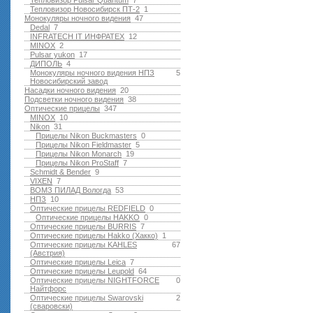
Тепловизор Pulsar Quantum
7
Тепловизор Новосибирск ПТ-2
1
Монокуляры ночного видения
47
Dedal
7
INFRATECH IT ИНФРАТЕХ
12
MINOX
2
Pulsar yukon
17
ДИПОЛЬ
4
Монокуляры ночного видения НПЗ
5
Новосибирский завод
Насадки ночного видения
20
Подсветки ночного видения
38
Оптические прицелы
347
MINOX
10
Nikon
31
Прицелы Nikon Buckmasters
0
Прицелы Nikon Fieldmaster
5
Прицелы Nikon Monarch
19
Прицелы Nikon ProStaff
7
Schmidt & Bender
9
VIXEN
7
ВОМЗ ПИЛАД Вологда
53
НПЗ
10
Оптические прицелы REDFIELD
0
Оптические прицелы HAKKO
0
Оптические прицелы BURRIS
7
Оптические прицелы Hakko (Хакко)
1
Оптические прицелы KAHLES
67
(Австрия)
Оптические прицелы Leica
7
Оптические прицелы Leupold
64
Оптические прицелы NIGHTFORCE
0
Найтфорс
Оптические прицелы Swarovski
2
(сваровски)