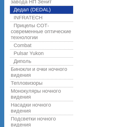
завода НП Зенит
Дедал (DEDAL)
INFRATECH
Прицелы СОТ-
современные оптические
технологии
Combat
Pulsar Yukon
Диполь
Бинокли и очки ночного
видения
Тепловизоры
Монокуляры ночного
видения
Насадки ночного
видения
Подсветки ночного
видения