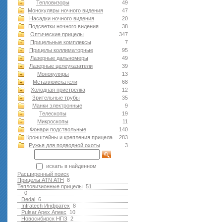
Тепловизоры
49
Монокуляры ночного видения
47
Насадки ночного видения
20
Подсветки ночного видения
38
Оптические прицелы
347
Прицельные комплексы
7
Прицелы коллиматорные
95
Лазерные дальномеры
49
Лазерные целеуказатели
39
Монокуляры
13
Металлоискатели
68
Холодная пристрелка
12
Зрительные трубы
35
Манки электронные
9
Телескопы
19
Микроскопы
11
Фонари подствольные
140
Кронштейны и крепления прицела
283
Ружья для подводной оxоты
3
искать в найденном
Расширенный поиск
Прицелы ATN АТН
8
Тепловизионные прицелы
51
0
Dedal
6
Infratech Инфратех
8
Pulsar Apex Апекс
10
Новосибирск НПЗ
2