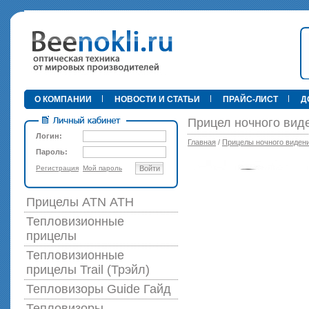
•
О КОМПАНИИ
НОВОСТИ И СТАТЬИ
ПРАЙС-ЛИСТ
Д
Прицел ночного виде
Логин:
Главная
/
Прицелы ночного виден
Пароль:
Регистрация
Мой пароль
Войти
89 000 р
Прицелы ATN АТН
Тепловизионные
прицелы
Тепловизионные
прицелы Trail (Трэйл)
Тепловизоры Guide Гайд
Тепловизоры