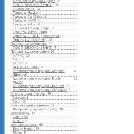
Оптические прицелы Дедал
3
ПОСП (БЕЛОМО-ЗЕНИТ)
25
прицел Docter
13
Прицелы Hawke
4
Прицелы Carl Zeiss
3
Прицелы KAPS
3
Прицелы Yukon
0
Прицелы Yukon Jaeger
0
Прицелы Yukon (Craft)
0
Прицелы ЗЕНИТ (Красногорск)
8
РЫСЬ (ТОЧПРИБОР)
20
Прицельные комплексы
7
ПОСП (БЕЛОМО-ЗЕНИТ)
7
Прицелы коллиматорные
95
HAKKO
20
Nikon
1
Pentax
0
ЗЕНИТ-БЕЛОМО
8
Коллиматорные прицелы Aimpoint
18
(Швеция)
Коллиматорные прицелы Docter
23
Доктор
Коллиматорные прицелы EOTech
16
Коллиматорные прицелы SightMark
9
Лазерные дальномеры
49
Newcon
1
Nikon
2
Лазерные целеуказатели
39
Лазерные целеуказатели лцу
39
Монокуляры
13
Carl Zeiss
5
MINOX
8
Металлоискатели
68
Bounty Hunter
15
Fisher
9