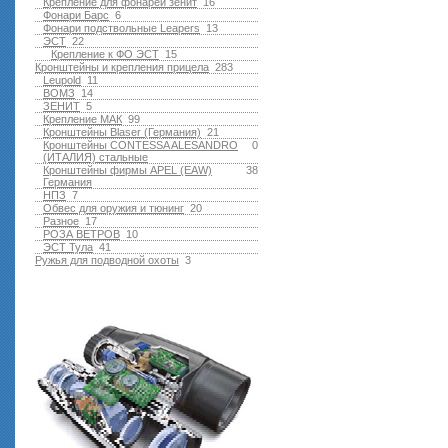
Крепление для фонарей зенит
16
Фонари Барс
6
Фонари подствольные Leapers
13
ЭСТ
22
Крепление к ФО ЭСТ
15
Кронштейны и крепления прицела
283
Leupold
11
ВОМЗ
14
ЗЕНИТ
5
Крепление МАК
99
Кронштейны Blaser (Германия)
21
Кронштейны CONTESSA ALESANDRO
0
(ИТАЛИЯ) стальные
Кронштейны фирмы APEL (EAW)
38
Германия
НПЗ
7
Обвес для оружия и тюнинг
20
Разное
17
РОЗА ВЕТРОВ
10
ЭСТ Тула
41
Ружья для подводной оxоты
3