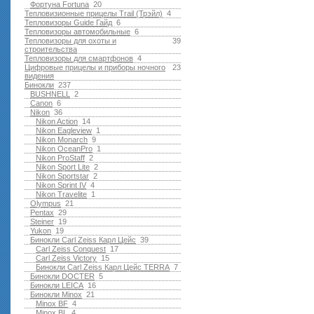
Фортуна Fortuna
20
Тепловизионные прицелы Trail (Трэйл)
4
Тепловизоры Guide Гайд
6
Тепловизоры автомобильные
6
Тепловизоры для охоты и
39
строительства
Тепловизоры для смартфонов
4
Цифровые прицелы и приборы ночного
23
видения
Бинокли
237
BUSHNELL
2
Canon
6
Nikon
36
Nikon Action
14
Nikon Eagleview
1
Nikon Monarch
9
Nikon OceanPro
1
Nikon ProStaff
2
Nikon Sport Lite
2
Nikon Sportstar
2
Nikon Sprint IV
4
Nikon Travelite
1
Olympus
21
Pentax
29
Steiner
19
Yukon
19
Бинокли Carl Zeiss Карл Цейс
39
Carl Zeiss Conquest
17
Carl Zeiss Victory
15
Бинокли Carl Zeiss Карл Цейс TERRA
7
Бинокли DOCTER
5
Бинокли LEICA
16
Бинокли Minox
21
Minox BF
4
Minox BL
4