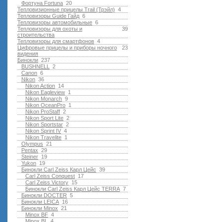
Фортуна Fortuna
20
Тепловизионные прицелы Trail (Трэйл)
4
Тепловизоры Guide Гайд
6
Тепловизоры автомобильные
6
Тепловизоры для охоты и
39
строительства
Тепловизоры для смартфонов
4
Цифровые прицелы и приборы ночного
23
видения
Бинокли
237
BUSHNELL
2
Canon
6
Nikon
36
Nikon Action
14
Nikon Eagleview
1
Nikon Monarch
9
Nikon OceanPro
1
Nikon ProStaff
2
Nikon Sport Lite
2
Nikon Sportstar
2
Nikon Sprint IV
4
Nikon Travelite
1
Olympus
21
Pentax
29
Steiner
19
Yukon
19
Бинокли Carl Zeiss Карл Цейс
39
Carl Zeiss Conquest
17
Carl Zeiss Victory
15
Бинокли Carl Zeiss Карл Цейс TERRA
7
Бинокли DOCTER
5
Бинокли LEICA
16
Бинокли Minox
21
Minox BF
4
Minox BL
4