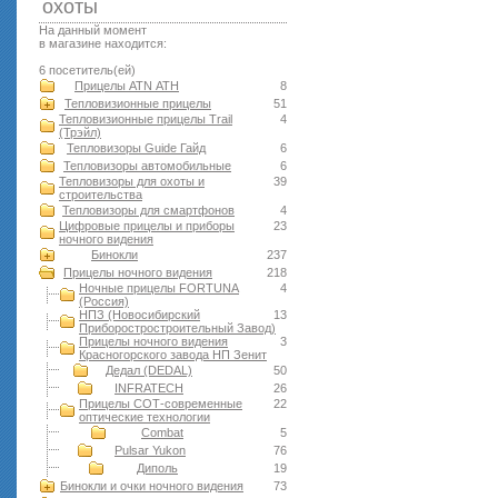
оxоты
На данный момент
в магазине находится:
6 посетитель(ей)
Прицелы ATN АТН
8
Тепловизионные прицелы
51
Тепловизионные прицелы Trail
4
(Трэйл)
Тепловизоры Guide Гайд
6
Тепловизоры автомобильные
6
Тепловизоры для охоты и
39
строительства
Тепловизоры для смартфонов
4
Цифровые прицелы и приборы
23
ночного видения
Бинокли
237
Прицелы ночного видения
218
Ночные прицелы FORTUNA
4
(Россия)
НПЗ (Новосибирский
13
Приборостростроительный Завод)
Прицелы ночного видения
3
Красногорского завода НП Зенит
Дедал (DEDAL)
50
INFRATECH
26
Прицелы СОТ-современные
22
оптические технологии
Combat
5
Pulsar Yukon
76
Диполь
19
Бинокли и очки ночного видения
73