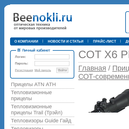
•
О КОМПАНИИ
НОВОСТИ И СТАТЬИ
ПРАЙС-ЛИСТ
Д
COT X6 P
Логин:
Пароль:
Главная
/
Приц
Регистрация
Мой пароль
Войти
89 000 р
СОТ-современн
Прицелы ATN АТН
Тепловизионные
прицелы
Тепловизионные
прицелы Trail (Трэйл)
Тепловизоры Guide Гайд
Тепловизоры