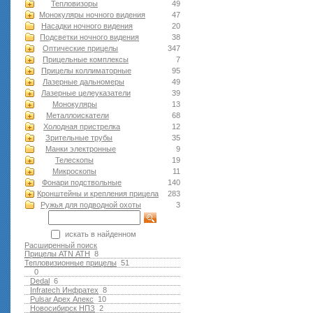
Тепловизоры
49
Монокуляры ночного видения
47
Насадки ночного видения
20
Подсветки ночного видения
38
Оптические прицелы
347
Прицельные комплексы
7
Прицелы коллиматорные
95
Лазерные дальномеры
49
Лазерные целеуказатели
39
Монокуляры
13
Металлоискатели
68
Холодная пристрелка
12
Зрительные трубы
35
Манки электронные
9
Телескопы
19
Микроскопы
11
Фонари подствольные
140
Кронштейны и крепления прицела
283
Ружья для подводной оxоты
3
искать в найденном
Расширенный поиск
Прицелы ATN АТН
8
Тепловизионные прицелы
51
0
Dedal
6
Infratech Инфратех
8
Pulsar Apex Апекс
10
Новосибирск НПЗ
2