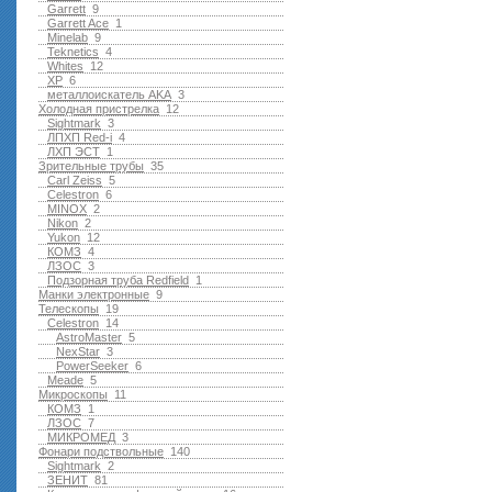
Garrett
9
Garrett Ace
1
Minelab
9
Teknetics
4
Whites
12
XP
6
металлоискатель AKA
3
Холодная пристрелка
12
Sightmark
3
ЛПХП Red-i
4
ЛХП ЭСТ
1
Зрительные трубы
35
Carl Zeiss
5
Celestron
6
MINOX
2
Nikon
2
Yukon
12
КОМЗ
4
ЛЗОС
3
Подзорная труба Redfield
1
Манки электронные
9
Телескопы
19
Celestron
14
AstroMaster
5
NexStar
3
PowerSeeker
6
Meade
5
Микроскопы
11
КОМЗ
1
ЛЗОС
7
МИКРОМЕД
3
Фонари подствольные
140
Sightmark
2
ЗЕНИТ
81