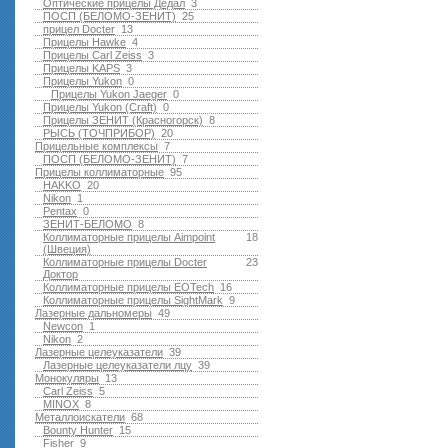
Оптические прицелы Дедал
3
ПОСП (БЕЛОМО-ЗЕНИТ)
25
прицел Docter
13
Прицелы Hawke
4
Прицелы Carl Zeiss
3
Прицелы KAPS
3
Прицелы Yukon
0
Прицелы Yukon Jaeger
0
Прицелы Yukon (Craft)
0
Прицелы ЗЕНИТ (Красногорск)
8
РЫСЬ (ТОЧПРИБОР)
20
Прицельные комплексы
7
ПОСП (БЕЛОМО-ЗЕНИТ)
7
Прицелы коллиматорные
95
HAKKO
20
Nikon
1
Pentax
0
ЗЕНИТ-БЕЛОМО
8
Коллиматорные прицелы Aimpoint
18
(Швеция)
Коллиматорные прицелы Docter
23
Доктор
Коллиматорные прицелы EOTech
16
Коллиматорные прицелы SightMark
9
Лазерные дальномеры
49
Newcon
1
Nikon
2
Лазерные целеуказатели
39
Лазерные целеуказатели лцу
39
Монокуляры
13
Carl Zeiss
5
MINOX
8
Металлоискатели
68
Bounty Hunter
15
Fisher
9