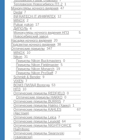
Тепловизор Pulsar Quantum
7
Тепловизор Новосибирск ПТ-2
1
Монокуляры ночного видения
47
Dedal
7
INFRATECH IT ИНФРАТЕХ
12
MINOX
2
Pulsar yukon
17
ДИПОЛЬ
4
Монокуляры ночного видения НПЗ
5
Новосибирский завод
Насадки ночного видения
20
Подсветки ночного видения
38
Оптические прицелы
347
MINOX
10
Nikon
31
Прицелы Nikon Buckmasters
0
Прицелы Nikon Fieldmaster
5
Прицелы Nikon Monarch
19
Прицелы Nikon ProStaff
7
Schmidt & Bender
9
VIXEN
7
ВОМЗ ПИЛАД Вологда
53
НПЗ
10
Оптические прицелы REDFIELD
0
Оптические прицелы HAKKO
0
Оптические прицелы BURRIS
7
Оптические прицелы Hakko (Хакко)
1
Оптические прицелы KAHLES
67
(Австрия)
Оптические прицелы Leica
7
Оптические прицелы Leupold
64
Оптические прицелы NIGHTFORCE
0
Найтфорс
Оптические прицелы Swarovski
2
(сваровски)