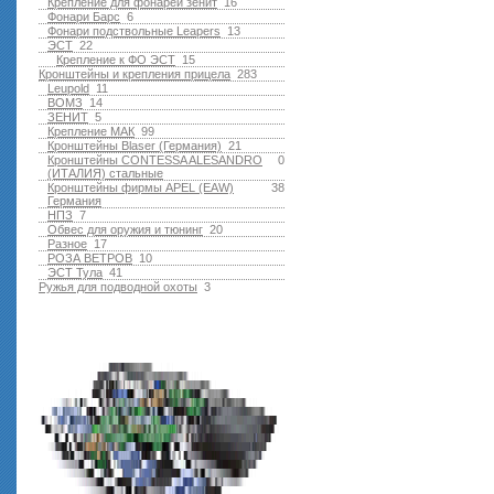
Крепление для фонарей зенит
16
Фонари Барс
6
Фонари подствольные Leapers
13
ЭСТ
22
Крепление к ФО ЭСТ
15
Кронштейны и крепления прицела
283
Leupold
11
ВОМЗ
14
ЗЕНИТ
5
Крепление МАК
99
Кронштейны Blaser (Германия)
21
Кронштейны CONTESSA ALESANDRO
0
(ИТАЛИЯ) стальные
Кронштейны фирмы APEL (EAW)
38
Германия
НПЗ
7
Обвес для оружия и тюнинг
20
Разное
17
РОЗА ВЕТРОВ
10
ЭСТ Тула
41
Ружья для подводной оxоты
3