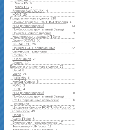
Minox BV
6
Minox HG
7
Бинокли SWAROVSKI
4
КОМЗ
20
Прицелы ночного видения
218
Ночные прицелы FORTUNA (Россия)
4
НПЗ (Новосибирский
13
Приборостростроительный Завод)
Прицелы ночного видения
3
Красногорского завода НП Зенит
Дедал (DEDAL)
50
INFRATECH
26
Прицелы СОТ-современные
22
оптические технологии
Combat
5
Pulsar Yukon
76
Диполь
19
Бинокли и очки ночного видения
73
Dedal
8
Yukon
24
ДИПОЛЬ
11
Комбат Combat
8
КОМЗ
3
ЛЗОС
4
НПЗ (Новосибирский
8
Приборостростроительный Завод)
СОТ Современные оптические
6
технологии
Цифровые бинокли FORTUNA (Россия)
1
Тепловизоры
49
Dedal
5
Game Finder
8
Бинокли очки тепловизионные
17
Тепловизор FLIR Scout
11