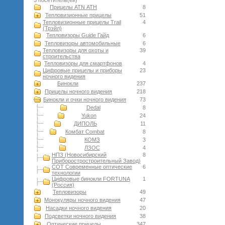
3 посетитель(ей)
Прицелы ATN АТН
8
Тепловизионные прицелы
51
Тепловизионные прицелы Trail
4
(Трэйл)
Тепловизоры Guide Гайд
6
Тепловизоры автомобильные
6
Тепловизоры для охоты и
39
строительства
Тепловизоры для смартфонов
4
Цифровые прицелы и приборы
23
ночного видения
Бинокли
237
Прицелы ночного видения
218
Бинокли и очки ночного видения
73
Dedal
8
Yukon
24
ДИПОЛЬ
11
Комбат Combat
8
КОМЗ
3
ЛЗОС
4
НПЗ (Новосибирский
8
Приборостростроительный Завод)
СОТ Современные оптические
6
технологии
Цифровые бинокли FORTUNA
1
(Россия)
Тепловизоры
49
Монокуляры ночного видения
47
Насадки ночного видения
20
Подсветки ночного видения
38
Оптические прицелы
347