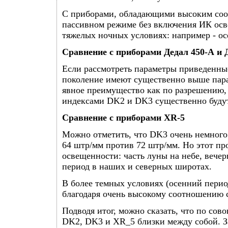
С приборами, обладающими высоким соо
пассивном режиме без включения ИК осве
тяжелых ночных условиях: например - осе
Сравнение с приборами Дедал 450-А и 
Если рассмотреть параметры приведенные 
поколение имеют существенно выше пара
явное преимущество как по разрешению, 
индексами DK2 и DK3 существенно будут
Сравнение с приборами XR-5
Можно отметить, что DK3 очень немного
64 штр/мм против 72 штр/мм. Но этот пр
освещенности: часть луны на небе, вечер
период в наших и северных широтах.
В более темных условиях (осенний период
благодаря очень высокому соотношению 
Подводя итог, можно сказать, что по со
DK2, DK3 и XR_5 близки между собой. З