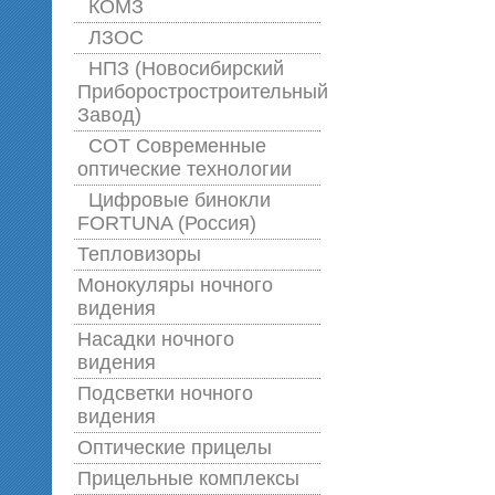
КОМЗ
ЛЗОС
НПЗ (Новосибирский
Приборостростроительный
Завод)
СОТ Современные
оптические технологии
Цифровые бинокли
FORTUNA (Россия)
Тепловизоры
Монокуляры ночного
видения
Насадки ночного
видения
Подсветки ночного
видения
Оптические прицелы
Прицельные комплексы