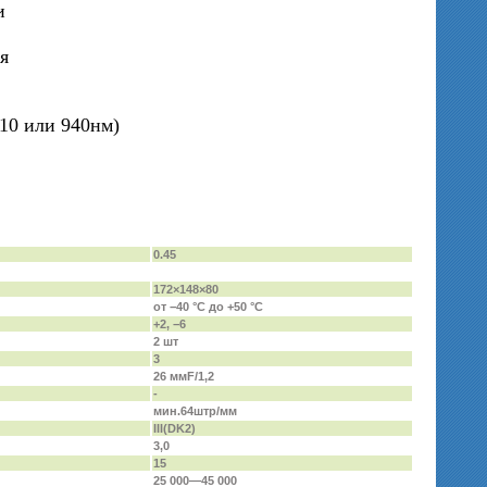
и
я
10 или 940нм)
0.45
172×148×80
от −40 °C до +50 °C
+2, −6
2 шт
3
26 ммF/1,2
-
мин.64штр/мм
III(DK2)
3,0
15
25 000—45 000