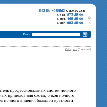
•
Поиск:
Обсудить
(0 мнений)
280 000 р.
365 000 р.
Тепловизионный прицел
Тепловизионный прице
Pulsar Trail XQ50
340 000 р.
Pulsar Trail XP50
епловизионный прицел
Pulsar Trail XP38
тель профессиональных систем ночного
ных прицелов для охоты, очков ночного
ов ночного видения большой кратности