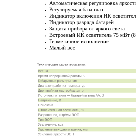
Автоматическая регулировка яркост
Регулируемая база глаз
Индикатор включения ИК осветител
Индикатор разряда батарей
Защита прибора от яркого света
Встроеный ИК осветитель 75 мВт (8
Герметичное исполнение
Малый вес
Технические характеристики:
Вес, кг
Время непрерывной работы, ч
Габаритные размеры, мм
Диапазон рабочих температур
Диоптрийная настройка, дптр
Источник питания — батарейка типа AA, В
Напряжение, В
Объектив
Относительная влажность, %
Разрешение, штр/мм ЭОП
Тип ЭОП
Увеличение, крат
Удаление выходного зрачка, мм
Усиление яркости ЭОП