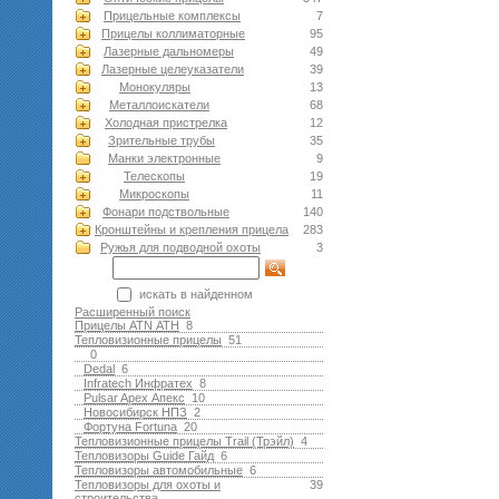
Прицельные комплексы
7
Прицелы коллиматорные
95
Лазерные дальномеры
49
Лазерные целеуказатели
39
Монокуляры
13
Металлоискатели
68
Холодная пристрелка
12
Зрительные трубы
35
Манки электронные
9
Телескопы
19
Микроскопы
11
Фонари подствольные
140
Кронштейны и крепления прицела
283
Ружья для подводной оxоты
3
искать в найденном
Расширенный поиск
Прицелы ATN АТН
8
Тепловизионные прицелы
51
0
Dedal
6
Infratech Инфратех
8
Pulsar Apex Апекс
10
Новосибирск НПЗ
2
Фортуна Fortuna
20
Тепловизионные прицелы Trail (Трэйл)
4
Тепловизоры Guide Гайд
6
Тепловизоры автомобильные
6
Тепловизоры для охоты и
39
строительства