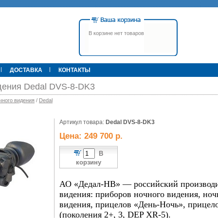
В корзине нет товаров
ДОСТАВКА
КОНТАКТЫ
дения Dedal DVS-8-DK3
чного видения
/
Dedal
00 р.
Артикул товара:
79 900 р.
Dedal DVS-8-DK3
395 000 р.
Т
Прицел ATN X-Sight-4k Pro,
Pulsar Apex LRF XQ50 С
Цена: 249 700 р.
3-14, день/ночь (до
дальномером
600м/400м), трубка 30мм,
фото/видео, IOS/Android, до
В
6000Дж, 940гр.
корзину
АО «Дедал-НВ» — российский производи
видения: приборов ночного видения, ноч
видения, прицелов «День-Ночь», прицел
(поколения 2+, 3, DEP XR-5).