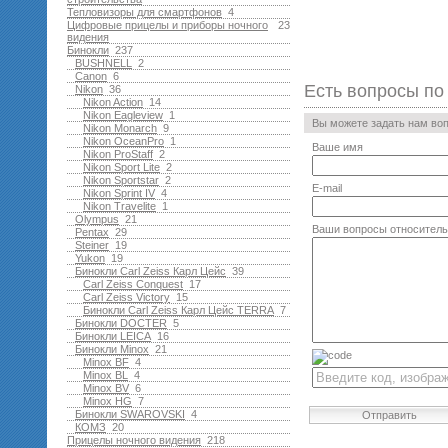
Тепловизоры для смартфонов
4
Цифровые прицелы и приборы ночного
23
видения
Бинокли
237
BUSHNELL
2
Canon
6
Есть вопросы по
Nikon
36
Nikon Action
14
Nikon Eagleview
1
Вы можете задать нам во
Nikon Monarch
9
Nikon OceanPro
1
Ваше имя
Nikon ProStaff
2
Nikon Sport Lite
2
Nikon Sportstar
2
E-mail
Nikon Sprint IV
4
Nikon Travelite
1
Olympus
21
Ваши вопросы относитель
Pentax
29
Steiner
19
Yukon
19
Бинокли Carl Zeiss Карл Цейс
39
Carl Zeiss Conquest
17
Carl Zeiss Victory
15
Бинокли Carl Zeiss Карл Цейс TERRA
7
Бинокли DOCTER
5
Бинокли LEICA
16
Бинокли Minox
21
Minox BF
4
Minox BL
4
Minox BV
6
Minox HG
7
Бинокли SWAROVSKI
4
Отправить
КОМЗ
20
Прицелы ночного видения
218