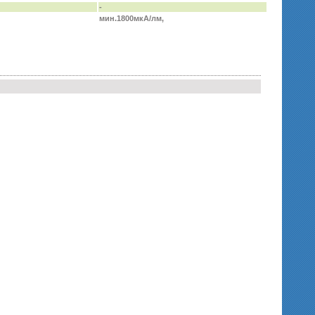
-
мин.1800мкА/лм,