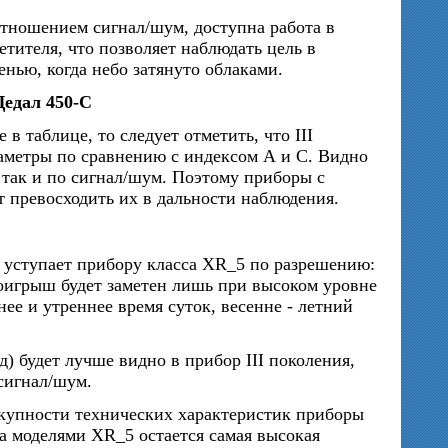
тношением сигнал/шум, доступна работа в
тителя, что позволяет наблюдать цель в
нью, когда небо затянуто облаками.
Дедал 450-С
в таблице, то следует отметить, что III
метры по сравнению с индексом А и С. Видно
так и по сигнал/шум. Поэтому приборы с
 превосходить их в дальности наблюдения.
 уступает прибору класса XR_5 по разрешению:
оигрыш будет заметен лишь при высоком уровне
нее и утреннее время суток, весенне - летний
) будет лучше видно в прибор III поколения,
сигнал/шум.
вокупности технических характеристик приборы
а моделями XR_5 остается самая высокая