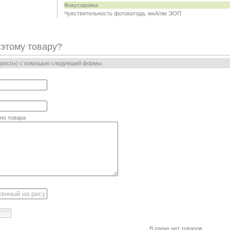
Фокусировка
Чувствительность фотокатода, мкA/лм ЭОП
 этому товару?
прос(ы) с помощью следующей формы.
но товара
В папке нет товаров