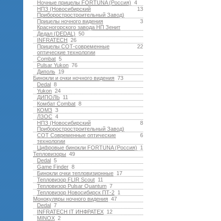
Ночные прицелы FORTUNA (Россия)
4
НПЗ (Новосибирский
13
Приборостростроительный Завод)
Прицелы ночного видения
3
Красногорского завода НП Зенит
Дедал (DEDAL)
50
INFRATECH
26
Прицелы СОТ-современные
22
оптические технологии
Combat
5
Pulsar Yukon
76
Диполь
19
Бинокли и очки ночного видения
73
Dedal
8
Yukon
24
ДИПОЛЬ
11
Комбат Combat
8
КОМЗ
3
ЛЗОС
4
НПЗ (Новосибирский
8
Приборостростроительный Завод)
СОТ Современные оптические
6
технологии
Цифровые бинокли FORTUNA (Россия)
1
Тепловизоры
49
Dedal
5
Game Finder
8
Бинокли очки тепловизионные
17
Тепловизор FLIR Scout
11
Тепловизор Pulsar Quantum
7
Тепловизор Новосибирск ПТ-2
1
Монокуляры ночного видения
47
Dedal
7
INFRATECH IT ИНФРАТЕХ
12
MINOX
2