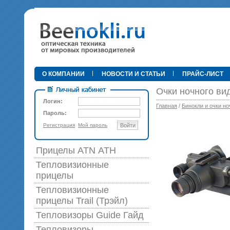
•
О КОМПАНИИ
НОВОСТИ И СТАТЬИ
ПРАЙС-ЛИСТ
Очки ночного ви
Логин:
Главная
/
Бинокли и очки но
Пароль:
Регистрация
Мой пароль
Войти
89 0
Прицелы ATN АТН
Тепловизионные
прицелы
Тепловизионные
прицелы Trail (Трэйл)
Тепловизоры Guide Гайд
Тепловизоры