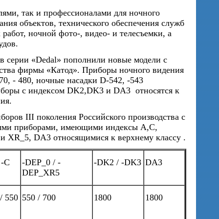
лями, так и профессионалами для ночного
ания объектов, технического обеспечения служб
работ, ночной фото-, видео- и телесъемки, а
удов.
в серии «Dedal» пополнили новые модели с
дства фирмы «Катод». Приборы ночного видения
0, - 480, ночные насадки D-542, -543
боры с индексом DK2,DK3 и DA3 относятся к
ия.
боров III поколения Российского производства с
ыми приборами, имеющими индексы А,С,
 и XR_5, DA3 относящимися к верхнему классу .
 -С
-DEP_0 / -
-DK2 / -DK3
DA3
DEP_XR5
/ 550
550 / 700
1800
1800