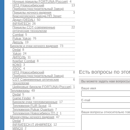
Ночные прицелы FORTUNA (Россия)
4
НПЗ (Новосибирский
13
Приборостростроительный Завод)
Прицелы ночного видения
3
Красногорского завода НП Зенит
Дедал (DEDAL)
50
INFRATECH
26
Прицелы СОТ-современные
22
оптические технологии
Combat
5
Pulsar Yukon
76
Диполь
19
Бинокли и очки ночного видения
73
Dedal
8
Yukon
24
ДИПОЛЬ
11
Комбат Combat
8
КОМЗ
3
ЛЗОС
4
Есть вопросы по это
НПЗ (Новосибирский
8
Приборостростроительный Завод)
СОТ Современные оптические
6
Вы можете задать нам вопрос(
технологии
Цифровые бинокли FORTUNA (Россия)
1
Ваше имя
Тепловизоры
49
Dedal
5
Game Finder
8
E-mail
Бинокли очки тепловизионные
17
Тепловизор FLIR Scout
11
Тепловизор Pulsar Quantum
7
Ваши вопросы относительно то
Тепловизор Новосибирск ПТ-2
1
Монокуляры ночного видения
47
Dedal
7
INFRATECH IT ИНФРАТЕХ
12
MINOX
2