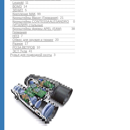
Leupold
11
ВОМЗ
14
ЗЕНИТ
5
Крепление МАК
99
Кронштейны Blaser (Германия)
21
Кронштейны CONTESSA ALESANDRO
0
(ИТАЛИЯ) стальные
Кронштейны фирмы APEL (EAW)
38
Германия
НПЗ
7
Обвес для оружия и тюнинг
20
Разное
17
РОЗА ВЕТРОВ
10
ЭСТ Тула
41
Ружья для подводной оxоты
3