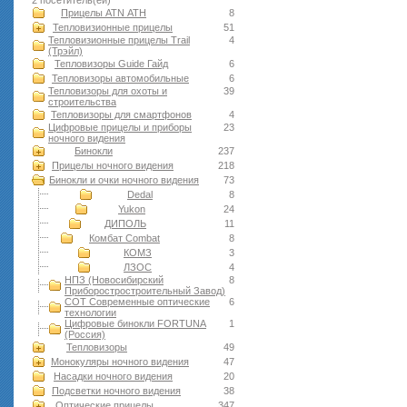
2 посетитель(ей)
Прицелы ATN АТН
8
Тепловизионные прицелы
51
Тепловизионные прицелы Trail
4
(Трэйл)
Тепловизоры Guide Гайд
6
Тепловизоры автомобильные
6
Тепловизоры для охоты и
39
строительства
Тепловизоры для смартфонов
4
Цифровые прицелы и приборы
23
ночного видения
Бинокли
237
Прицелы ночного видения
218
Бинокли и очки ночного видения
73
Dedal
8
Yukon
24
ДИПОЛЬ
11
Комбат Combat
8
КОМЗ
3
ЛЗОС
4
НПЗ (Новосибирский
8
Приборостростроительный Завод)
СОТ Современные оптические
6
технологии
Цифровые бинокли FORTUNA
1
(Россия)
Тепловизоры
49
Монокуляры ночного видения
47
Насадки ночного видения
20
Подсветки ночного видения
38
Оптические прицелы
347