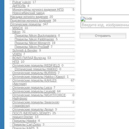
Pulsar yukon
17
ДИПОЛЬ
4
Монокуляры ночного видения НПЗ
5
Новосибирский завод
Насадки ночного видения
20
Подсветки ночного видения
38
Оптические прицелы
347
MINOX
10
Nikon
31
Прицелы Nikon Buckmasters
0
Отправить
Прицелы Nikon Fieldmaster
5
Прицелы Nikon Monarch
19
Прицелы Nikon ProStaff
7
Schmidt & Bender
9
VIXEN
7
ВОМЗ ПИЛАД Вологда
53
НПЗ
10
Оптические прицелы REDFIELD
0
Оптические прицелы HAKKO
0
Оптические прицелы BURRIS
7
Оптические прицелы Hakko (Хакко)
1
Оптические прицелы KAHLES
67
(Австрия)
Оптические прицелы Leica
7
Оптические прицелы Leupold
64
Оптические прицелы NIGHTFORCE
0
Найтфорс
Оптические прицелы Swarovski
2
(сваровски)
Оптические прицелы Дедал
3
ПОСП (БЕЛОМО-ЗЕНИТ)
25
прицел Docter
13
Прицелы Hawke
4
Прицелы Carl Zeiss
3
Прицелы KAPS
3