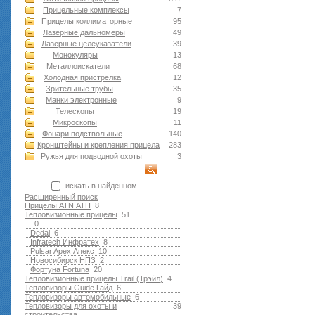
Прицельные комплексы
7
Прицелы коллиматорные
95
Лазерные дальномеры
49
Лазерные целеуказатели
39
Монокуляры
13
Металлоискатели
68
Холодная пристрелка
12
Зрительные трубы
35
Манки электронные
9
Телескопы
19
Микроскопы
11
Фонари подствольные
140
Кронштейны и крепления прицела
283
Ружья для подводной оxоты
3
искать в найденном
Расширенный поиск
Прицелы ATN АТН
8
Тепловизионные прицелы
51
0
Dedal
6
Infratech Инфратех
8
Pulsar Apex Апекс
10
Новосибирск НПЗ
2
Фортуна Fortuna
20
Тепловизионные прицелы Trail (Трэйл)
4
Тепловизоры Guide Гайд
6
Тепловизоры автомобильные
6
Тепловизоры для охоты и
39
строительства