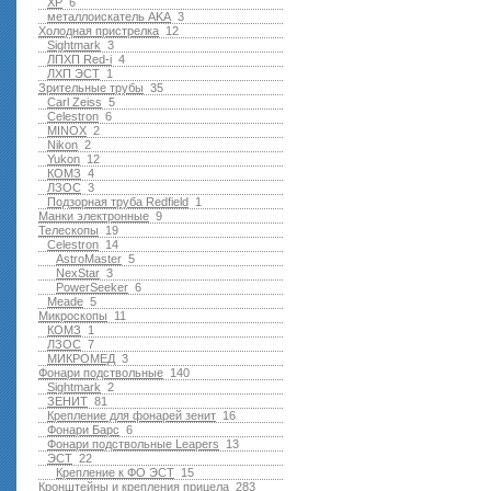
XP
6
металлоискатель AKA
3
Холодная пристрелка
12
Sightmark
3
ЛПХП Red-i
4
ЛХП ЭСТ
1
Зрительные трубы
35
Carl Zeiss
5
Celestron
6
MINOX
2
Nikon
2
Yukon
12
КОМЗ
4
ЛЗОС
3
Подзорная труба Redfield
1
Манки электронные
9
Телескопы
19
Celestron
14
AstroMaster
5
NexStar
3
PowerSeeker
6
Meade
5
Микроскопы
11
КОМЗ
1
ЛЗОС
7
МИКРОМЕД
3
Фонари подствольные
140
Sightmark
2
ЗЕНИТ
81
Крепление для фонарей зенит
16
Фонари Барс
6
Фонари подствольные Leapers
13
ЭСТ
22
Крепление к ФО ЭСТ
15
Кронштейны и крепления прицела
283