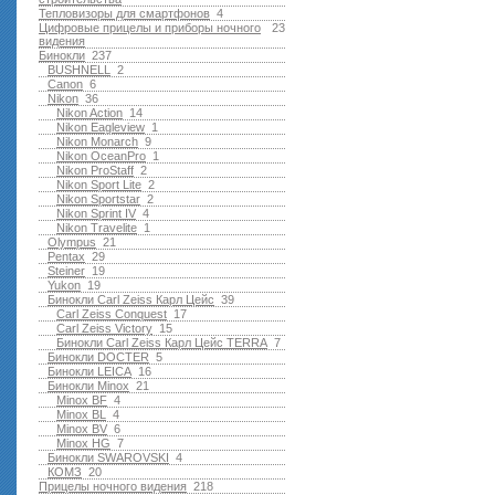
Тепловизоры для смартфонов
4
Цифровые прицелы и приборы ночного
23
видения
Бинокли
237
BUSHNELL
2
Canon
6
Nikon
36
Nikon Action
14
Nikon Eagleview
1
Nikon Monarch
9
Nikon OceanPro
1
Nikon ProStaff
2
Nikon Sport Lite
2
Nikon Sportstar
2
Nikon Sprint IV
4
Nikon Travelite
1
Olympus
21
Pentax
29
Steiner
19
Yukon
19
Бинокли Carl Zeiss Карл Цейс
39
Carl Zeiss Conquest
17
Carl Zeiss Victory
15
Бинокли Carl Zeiss Карл Цейс TERRA
7
Бинокли DOCTER
5
Бинокли LEICA
16
Бинокли Minox
21
Minox BF
4
Minox BL
4
Minox BV
6
Minox HG
7
Бинокли SWAROVSKI
4
КОМЗ
20
Прицелы ночного видения
218