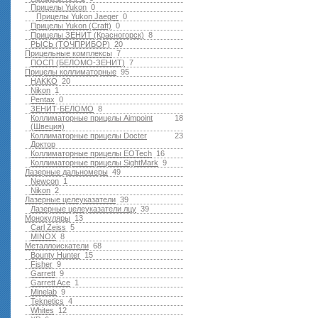
Прицелы Yukon
0
Прицелы Yukon Jaeger
0
Прицелы Yukon (Craft)
0
Прицелы ЗЕНИТ (Красногорск)
8
РЫСЬ (ТОЧПРИБОР)
20
Прицельные комплексы
7
ПОСП (БЕЛОМО-ЗЕНИТ)
7
Прицелы коллиматорные
95
HAKKO
20
Nikon
1
Pentax
0
ЗЕНИТ-БЕЛОМО
8
Коллиматорные прицелы Aimpoint
18
(Швеция)
Коллиматорные прицелы Docter
23
Доктор
Коллиматорные прицелы EOTech
16
Коллиматорные прицелы SightMark
9
Лазерные дальномеры
49
Newcon
1
Nikon
2
Лазерные целеуказатели
39
Лазерные целеуказатели лцу
39
Монокуляры
13
Carl Zeiss
5
MINOX
8
Металлоискатели
68
Bounty Hunter
15
Fisher
9
Garrett
9
Garrett Ace
1
Minelab
9
Teknetics
4
Whites
12