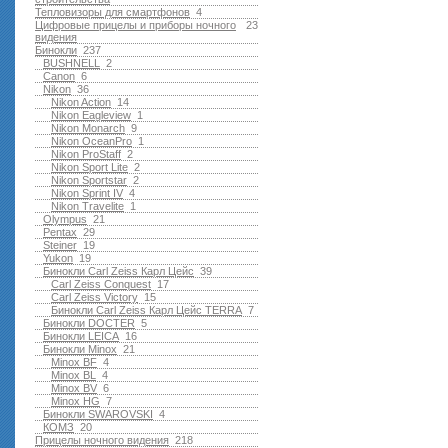
Тепловизоры для смартфонов
4
Цифровые прицелы и приборы ночного
23
видения
Бинокли
237
BUSHNELL
2
Canon
6
Nikon
36
Nikon Action
14
Nikon Eagleview
1
Nikon Monarch
9
Nikon OceanPro
1
Nikon ProStaff
2
Nikon Sport Lite
2
Nikon Sportstar
2
Nikon Sprint IV
4
Nikon Travelite
1
Olympus
21
Pentax
29
Steiner
19
Yukon
19
Бинокли Carl Zeiss Карл Цейс
39
Carl Zeiss Conquest
17
Carl Zeiss Victory
15
Бинокли Carl Zeiss Карл Цейс TERRA
7
Бинокли DOCTER
5
Бинокли LEICA
16
Бинокли Minox
21
Minox BF
4
Minox BL
4
Minox BV
6
Minox HG
7
Бинокли SWAROVSKI
4
КОМЗ
20
Прицелы ночного видения
218