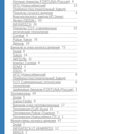
Ночные прицелы FORTUNA (Россия)
4
НПЗ (Новосибирский
13
Приборостростроительный Завод)
Прицелы ночного видения
3
Красногорского завода НП Зенит
Дедал (DEDAL)
50
INFRATECH
26
Прицелы СОТ-современные
22
оптические технологии
Combat
5
Pulsar Yukon
76
Диполь
19
Бинокли и очки ночного видения
73
Dedal
8
Yukon
24
ДИПОЛЬ
11
Комбат Combat
8
КОМЗ
3
ЛЗОС
4
НПЗ (Новосибирский
8
Приборостростроительный Завод)
СОТ Современные оптические
6
технологии
Цифровые бинокли FORTUNA (Россия)
1
Тепловизоры
49
Dedal
5
Game Finder
8
Бинокли очки тепловизионные
17
Тепловизор FLIR Scout
11
Тепловизор Pulsar Quantum
7
Тепловизор Новосибирск ПТ-2
1
Монокуляры ночного видения
47
Dedal
7
INFRATECH IT ИНФРАТЕХ
12
MINOX
2