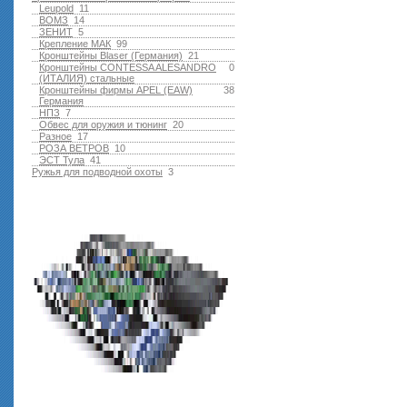
Leupold
11
ВОМЗ
14
ЗЕНИТ
5
Крепление МАК
99
Кронштейны Blaser (Германия)
21
Кронштейны CONTESSA ALESANDRO
0
(ИТАЛИЯ) стальные
Кронштейны фирмы APEL (EAW)
38
Германия
НПЗ
7
Обвес для оружия и тюнинг
20
Разное
17
РОЗА ВЕТРОВ
10
ЭСТ Тула
41
Ружья для подводной оxоты
3