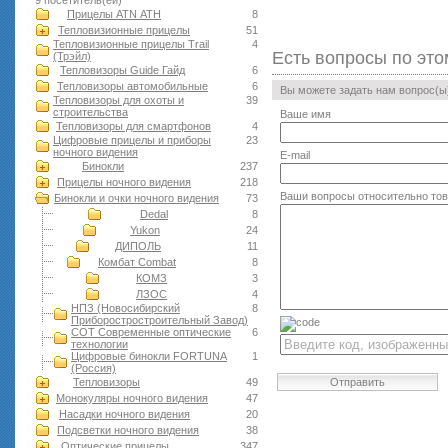
9 посетитель(ей)
Прицелы ATN АТН
8
Тепловизионные прицелы
51
Тепловизионные прицелы Trail
4
Есть вопросы по это
(Трэйл)
Тепловизоры Guide Гайд
6
Тепловизоры автомобильные
6
Вы можете задать нам вопрос(
Тепловизоры для охоты и
39
строительства
Ваше имя
Тепловизоры для смартфонов
4
Цифровые прицелы и приборы
23
ночного видения
E-mail
Бинокли
237
Прицелы ночного видения
218
Ваши вопросы относительно то
Бинокли и очки ночного видения
73
Dedal
8
Yukon
24
ДИПОЛЬ
11
Комбат Combat
8
КОМЗ
3
ЛЗОС
4
НПЗ (Новосибирский
8
Приборостростроительный Завод)
СОТ Современные оптические
6
технологии
Цифровые бинокли FORTUNA
1
(Россия)
Тепловизоры
49
Отправить
Монокуляры ночного видения
47
Насадки ночного видения
20
Подсветки ночного видения
38
Оптические прицелы
347