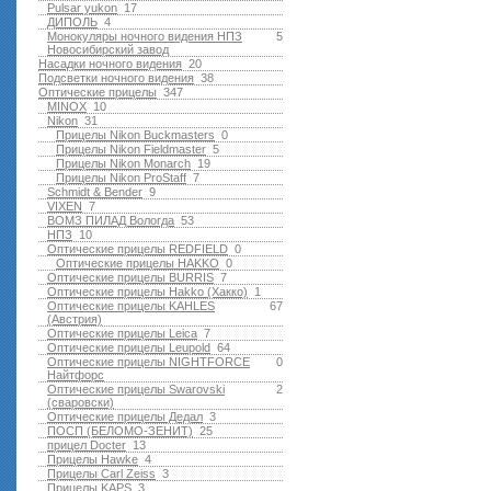
Pulsar yukon
17
ДИПОЛЬ
4
Монокуляры ночного видения НПЗ
5
Новосибирский завод
Насадки ночного видения
20
Подсветки ночного видения
38
Оптические прицелы
347
MINOX
10
Nikon
31
Прицелы Nikon Buckmasters
0
Прицелы Nikon Fieldmaster
5
Прицелы Nikon Monarch
19
Прицелы Nikon ProStaff
7
Schmidt & Bender
9
VIXEN
7
ВОМЗ ПИЛАД Вологда
53
НПЗ
10
Оптические прицелы REDFIELD
0
Оптические прицелы HAKKO
0
Оптические прицелы BURRIS
7
Оптические прицелы Hakko (Хакко)
1
Оптические прицелы KAHLES
67
(Австрия)
Оптические прицелы Leica
7
Оптические прицелы Leupold
64
Оптические прицелы NIGHTFORCE
0
Найтфорс
Оптические прицелы Swarovski
2
(сваровски)
Оптические прицелы Дедал
3
ПОСП (БЕЛОМО-ЗЕНИТ)
25
прицел Docter
13
Прицелы Hawke
4
Прицелы Carl Zeiss
3
Прицелы KAPS
3