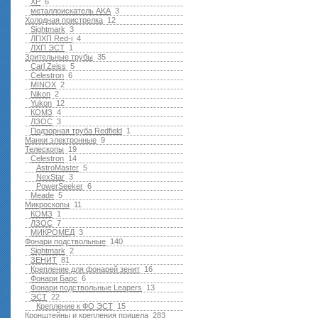
XP
6
металлоискатель AKA
3
Холодная пристрелка
12
Sightmark
3
ЛПХП Red-i
4
ЛХП ЭСТ
1
Зрительные трубы
35
Carl Zeiss
5
Celestron
6
MINOX
2
Nikon
2
Yukon
12
КОМЗ
4
ЛЗОС
3
Подзорная труба Redfield
1
Манки электронные
9
Телескопы
19
Celestron
14
AstroMaster
5
NexStar
3
PowerSeeker
6
Meade
5
Микроскопы
11
КОМЗ
1
ЛЗОС
7
МИКРОМЕД
3
Фонари подствольные
140
Sightmark
2
ЗЕНИТ
81
Крепление для фонарей зенит
16
Фонари Барс
6
Фонари подствольные Leapers
13
ЭСТ
22
Крепление к ФО ЭСТ
15
Кронштейны и крепления прицела
283