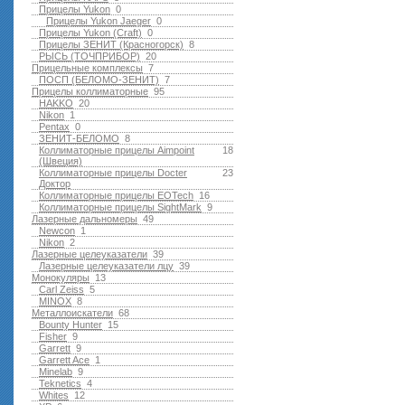
Прицелы Yukon
0
Прицелы Yukon Jaeger
0
Прицелы Yukon (Craft)
0
Прицелы ЗЕНИТ (Красногорск)
8
РЫСЬ (ТОЧПРИБОР)
20
Прицельные комплексы
7
ПОСП (БЕЛОМО-ЗЕНИТ)
7
Прицелы коллиматорные
95
HAKKO
20
Nikon
1
Pentax
0
ЗЕНИТ-БЕЛОМО
8
Коллиматорные прицелы Aimpoint
18
(Швеция)
Коллиматорные прицелы Docter
23
Доктор
Коллиматорные прицелы EOTech
16
Коллиматорные прицелы SightMark
9
Лазерные дальномеры
49
Newcon
1
Nikon
2
Лазерные целеуказатели
39
Лазерные целеуказатели лцу
39
Монокуляры
13
Carl Zeiss
5
MINOX
8
Металлоискатели
68
Bounty Hunter
15
Fisher
9
Garrett
9
Garrett Ace
1
Minelab
9
Teknetics
4
Whites
12