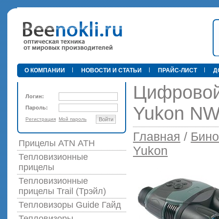
•
О КОМПАНИИ
НОВОСТИ И СТАТЬИ
ПРАЙС-ЛИСТ
Д
Цифровой
Логин:
Yukon NW
Пароль:
Регистрация
Мой пароль
Войти
89 000 р
Главная
/
Бино
Прицелы ATN АТН
Yukon
Тепловизионные
прицелы
Тепловизионные
прицелы Trail (Трэйл)
Тепловизоры Guide Гайд
Тепловизоры