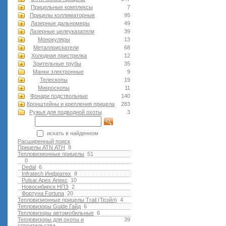
Прицельные комплексы
7
Прицелы коллиматорные
95
Лазерные дальномеры
49
Лазерные целеуказатели
39
Монокуляры
13
Металлоискатели
68
Холодная пристрелка
12
Зрительные трубы
35
Манки электронные
9
Телескопы
19
Микроскопы
11
Фонари подствольные
140
Кронштейны и крепления прицела
283
Ружья для подводной оxоты
3
искать в найденном
Расширенный поиск
Прицелы ATN АТН
8
Тепловизионные прицелы
51
0
Dedal
6
Infratech Инфратех
8
Pulsar Apex Апекс
10
Новосибирск НПЗ
2
Фортуна Fortuna
20
Тепловизионные прицелы Trail (Трэйл)
4
Тепловизоры Guide Гайд
6
Тепловизоры автомобильные
6
Тепловизоры для охоты и
39
строительства