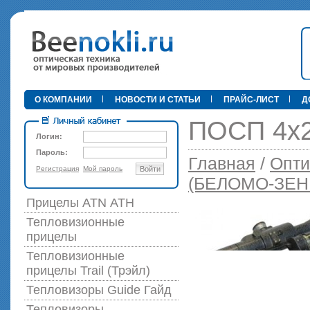
•
О КОМПАНИИ
НОВОСТИ И СТАТЬИ
ПРАЙС-ЛИСТ
Д
ПОСП 4х
Логин:
Пароль:
Главная
/
Опти
Регистрация
Мой пароль
Войти
89 000 р
(БЕЛОМО-ЗЕН
Прицелы ATN АТН
Тепловизионные
прицелы
Тепловизионные
прицелы Trail (Трэйл)
Тепловизоры Guide Гайд
Тепловизоры