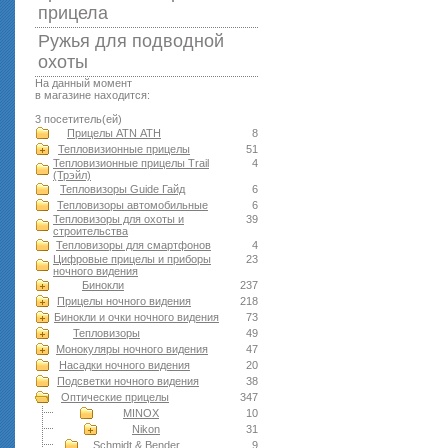
прицела
Ружья для подводной
оxоты
На данный момент
в магазине находится:
3 посетитель(ей)
Прицелы ATN АТН
8
Тепловизионные прицелы
51
Тепловизионные прицелы Trail
4
(Трэйл)
Тепловизоры Guide Гайд
6
Тепловизоры автомобильные
6
Тепловизоры для охоты и
39
строительства
Тепловизоры для смартфонов
4
Цифровые прицелы и приборы
23
ночного видения
Бинокли
237
Прицелы ночного видения
218
Бинокли и очки ночного видения
73
Тепловизоры
49
Монокуляры ночного видения
47
Насадки ночного видения
20
Подсветки ночного видения
38
Оптические прицелы
347
MINOX
10
Nikon
31
Schmidt & Bender
9