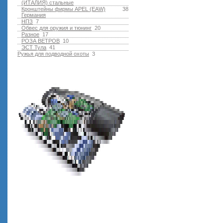
(ИТАЛИЯ) стальные
Кронштейны фирмы APEL (EAW)
38
Германия
НПЗ
7
Обвес для оружия и тюнинг
20
Разное
17
РОЗА ВЕТРОВ
10
ЭСТ Тула
41
Ружья для подводной оxоты
3