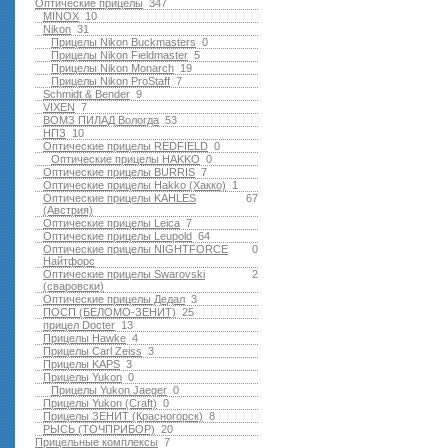
Оптические прицелы
347
MINOX
10
Nikon
31
Прицелы Nikon Buckmasters
0
Прицелы Nikon Fieldmaster
5
Прицелы Nikon Monarch
19
Прицелы Nikon ProStaff
7
Schmidt & Bender
9
VIXEN
7
ВОМЗ ПИЛАД Вологда
53
НПЗ
10
Оптические прицелы REDFIELD
0
Оптические прицелы HAKKO
0
Оптические прицелы BURRIS
7
Оптические прицелы Hakko (Хакко)
1
Оптические прицелы KAHLES
67
(Австрия)
Оптические прицелы Leica
7
Оптические прицелы Leupold
64
Оптические прицелы NIGHTFORCE
0
Найтфорс
Оптические прицелы Swarovski
2
(сваровски)
Оптические прицелы Дедал
3
ПОСП (БЕЛОМО-ЗЕНИТ)
25
прицел Docter
13
Прицелы Hawke
4
Прицелы Carl Zeiss
3
Прицелы KAPS
3
Прицелы Yukon
0
Прицелы Yukon Jaeger
0
Прицелы Yukon (Craft)
0
Прицелы ЗЕНИТ (Красногорск)
8
РЫСЬ (ТОЧПРИБОР)
20
Прицельные комплексы
7