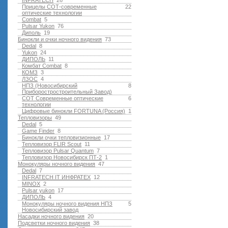
INFRATECH
26
Прицелы СОТ-современные
22
оптические технологии
Combat
5
Pulsar Yukon
76
Диполь
19
Бинокли и очки ночного видения
73
Dedal
8
Yukon
24
ДИПОЛЬ
11
Комбат Combat
8
КОМЗ
3
ЛЗОС
4
НПЗ (Новосибирский
8
Приборостростроительный Завод)
СОТ Современные оптические
6
технологии
Цифровые бинокли FORTUNA (Россия)
1
Тепловизоры
49
Dedal
5
Game Finder
8
Бинокли очки тепловизионные
17
Тепловизор FLIR Scout
11
Тепловизор Pulsar Quantum
7
Тепловизор Новосибирск ПТ-2
1
Монокуляры ночного видения
47
Dedal
7
INFRATECH IT ИНФРАТЕХ
12
MINOX
2
Pulsar yukon
17
ДИПОЛЬ
4
Монокуляры ночного видения НПЗ
5
Новосибирский завод
Насадки ночного видения
20
Подсветки ночного видения
38