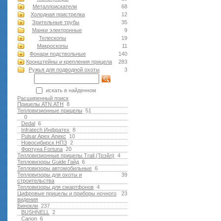
Металлоискатели
68
Холодная пристрелка
12
Зрительные трубы
35
Манки электронные
9
Телескопы
19
Микроскопы
11
Фонари подствольные
140
Кронштейны и крепления прицела
283
Ружья для подводной оxоты
3
искать в найденном
Расширенный поиск
Прицелы ATN АТН
8
Тепловизионные прицелы
51
0
Dedal
6
Infratech Инфратех
8
Pulsar Apex Апекс
10
Новосибирск НПЗ
2
Фортуна Fortuna
20
Тепловизионные прицелы Trail (Трэйл)
4
Тепловизоры Guide Гайд
6
Тепловизоры автомобильные
6
Тепловизоры для охоты и
39
строительства
Тепловизоры для смартфонов
4
Цифровые прицелы и приборы ночного
23
видения
Бинокли
237
BUSHNELL
2
Canon
6