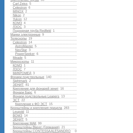
Carl Zeiss
5
Celestron
6
MINOX
2
Nikon
2
Yukon
12
КОМЗ
4
ЛЗОС
3
Подзорная труба Redfield
1
Манки электронные
9
Телескопы
19
Celestron
14
AstroMaster
5
NexStar
3
PowerSeeker
6
Meade
5
Микроскопы
11
КОМЗ
1
ЛЗОС
7
МИКРОМЕД
3
Фонари подствольные
140
Sightmark
2
ЗЕНИТ
81
Крепление для фонарей зенит
16
Фонари Барс
6
Фонари подствольные Leapers
13
ЭСТ
22
Крепление к ФО ЭСТ
15
Кронштейны и крепления прицела
283
Leupold
11
ВОМЗ
14
ЗЕНИТ
5
Крепление МАК
99
Кронштейны Blaser (Германия)
21
Кронштейны CONTESSA ALESANDRO
0