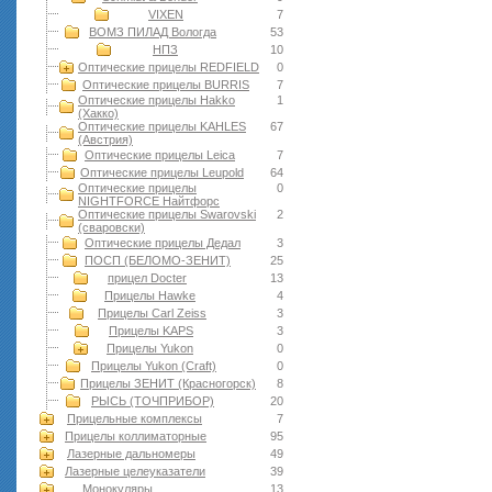
VIXEN
7
ВОМЗ ПИЛАД Вологда
53
НПЗ
10
Оптические прицелы REDFIELD
0
Оптические прицелы BURRIS
7
Оптические прицелы Hakko
1
(Хакко)
Оптические прицелы KAHLES
67
(Австрия)
Оптические прицелы Leica
7
Оптические прицелы Leupold
64
Оптические прицелы
0
NIGHTFORCE Найтфорс
Оптические прицелы Swarovski
2
(сваровски)
Оптические прицелы Дедал
3
ПОСП (БЕЛОМО-ЗЕНИТ)
25
прицел Docter
13
Прицелы Hawke
4
Прицелы Carl Zeiss
3
Прицелы KAPS
3
Прицелы Yukon
0
Прицелы Yukon (Craft)
0
Прицелы ЗЕНИТ (Красногорск)
8
РЫСЬ (ТОЧПРИБОР)
20
Прицельные комплексы
7
Прицелы коллиматорные
95
Лазерные дальномеры
49
Лазерные целеуказатели
39
Монокуляры
13