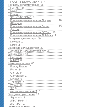
ПОСП (БЕЛОМО-ЗЕНИТ)
7
Прицелы коллиматорные
95
HAKKO
20
Nikon
1
Pentax
0
ЗЕНИТ-БЕЛОМО
8
Коллиматорные прицелы Aimpoint
18
(Швеция)
Коллиматорные прицелы Docter
23
Доктор
Коллиматорные прицелы EOTech
16
Коллиматорные прицелы SightMark
9
Лазерные дальномеры
49
Newcon
1
Nikon
2
Лазерные целеуказатели
39
Лазерные целеуказатели лцу
39
Монокуляры
13
Carl Zeiss
5
MINOX
8
Металлоискатели
68
Bounty Hunter
15
Fisher
9
Garrett
9
Garrett Ace
1
Minelab
9
Teknetics
4
Whites
12
XP
6
металлоискатель AKA
3
Холодная пристрелка
12
Sightmark
3
ЛПХП Red-i
4
ЛХП ЭСТ
1
Зрительные трубы
35