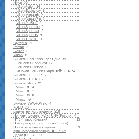
Nikon
36
Nikon Action
14
Nikon Eagleview
1
Nikon Monarch
9
Nikon OceanPro
1
Nikon ProStaff
2
Nikon Sport Lite
2
Nikon Sportstar
2
Nikon Sprint IV
4
Nikon Travelite
1
Olympus
21
Pentax
29
Steiner
19
Yukon
19
Бинокли Carl Zeiss Карл Цейс
39
Carl Zeiss Conquest
17
Carl Zeiss Victory
15
Бинокли Carl Zeiss Карл Цейс TERRA
7
Бинокли DOCTER
5
Бинокли LEICA
16
Бинокли Minox
21
Minox BF
4
Minox BL
4
Minox BV
6
Minox HG
7
Бинокли SWAROVSKI
4
КОМЗ
20
Прицелы ночного видения
218
Ночные прицелы FORTUNA (Россия)
4
НПЗ (Новосибирский
13
Приборостростроительный Завод)
Прицелы ночного видения
3
Красногорского завода НП Зенит
Дедал (DEDAL)
50