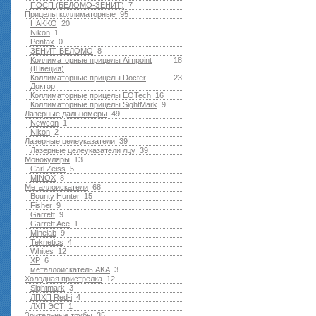
ПОСП (БЕЛОМО-ЗЕНИТ)
7
Прицелы коллиматорные
95
HAKKO
20
Nikon
1
Pentax
0
ЗЕНИТ-БЕЛОМО
8
Коллиматорные прицелы Aimpoint
18
(Швеция)
Коллиматорные прицелы Docter
23
Доктор
Коллиматорные прицелы EOTech
16
Коллиматорные прицелы SightMark
9
Лазерные дальномеры
49
Newcon
1
Nikon
2
Лазерные целеуказатели
39
Лазерные целеуказатели лцу
39
Монокуляры
13
Carl Zeiss
5
MINOX
8
Металлоискатели
68
Bounty Hunter
15
Fisher
9
Garrett
9
Garrett Ace
1
Minelab
9
Teknetics
4
Whites
12
XP
6
металлоискатель AKA
3
Холодная пристрелка
12
Sightmark
3
ЛПХП Red-i
4
ЛХП ЭСТ
1
Зрительные трубы
35