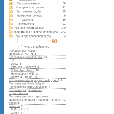
Металлоискатели
68
Холодная пристрелка
12
Зрительные трубы
35
Манки электронные
9
Телескопы
19
Микроскопы
11
Фонари подствольные
140
Кронштейны и крепления прицела
283
Ружья для подводной оxоты
3
искать в найденном
Расширенный поиск
Прицелы ATN АТН
8
Тепловизионные прицелы
51
0
Dedal
6
Infratech Инфратех
8
Pulsar Apex Апекс
10
Новосибирск НПЗ
2
Фортуна Fortuna
20
Тепловизионные прицелы Trail (Трэйл)
4
Тепловизоры Guide Гайд
6
Тепловизоры автомобильные
6
Тепловизоры для охоты и
39
строительства
Тепловизоры для смартфонов
4
Цифровые прицелы и приборы ночного
23
видения
Бинокли
237
BUSHNELL
2
Canon
6