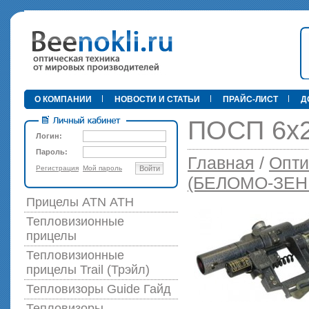
•
О КОМПАНИИ
НОВОСТИ И СТАТЬИ
ПРАЙС-ЛИСТ
Д
ПОСП 6х2
Логин:
Пароль:
Главная
/
Опти
Регистрация
Мой пароль
Войти
89 000 р
(БЕЛОМО-ЗЕН
Прицелы ATN АТН
Тепловизионные
прицелы
Тепловизионные
прицелы Trail (Трэйл)
Тепловизоры Guide Гайд
Тепловизоры