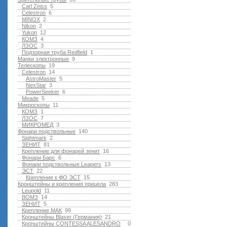
Carl Zeiss
5
Celestron
6
MINOX
2
Nikon
2
Yukon
12
КОМЗ
4
ЛЗОС
3
Подзорная труба Redfield
1
Манки электронные
9
Телескопы
19
Celestron
14
AstroMaster
5
NexStar
3
PowerSeeker
6
Meade
5
Микроскопы
11
КОМЗ
1
ЛЗОС
7
МИКРОМЕД
3
Фонари подствольные
140
Sightmark
2
ЗЕНИТ
81
Крепление для фонарей зенит
16
Фонари Барс
6
Фонари подствольные Leapers
13
ЭСТ
22
Крепление к ФО ЭСТ
15
Кронштейны и крепления прицела
283
Leupold
11
ВОМЗ
14
ЗЕНИТ
5
Крепление МАК
99
Кронштейны Blaser (Германия)
21
Кронштейны CONTESSA ALESANDRO
0