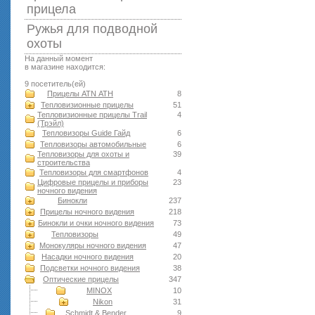
прицела
Ружья для подводной
оxоты
На данный момент
в магазине находится:
9 посетитель(ей)
Прицелы ATN АТН
8
Тепловизионные прицелы
51
Тепловизионные прицелы Trail
4
(Трэйл)
Тепловизоры Guide Гайд
6
Тепловизоры автомобильные
6
Тепловизоры для охоты и
39
строительства
Тепловизоры для смартфонов
4
Цифровые прицелы и приборы
23
ночного видения
Бинокли
237
Прицелы ночного видения
218
Бинокли и очки ночного видения
73
Тепловизоры
49
Монокуляры ночного видения
47
Насадки ночного видения
20
Подсветки ночного видения
38
Оптические прицелы
347
MINOX
10
Nikon
31
Schmidt & Bender
9