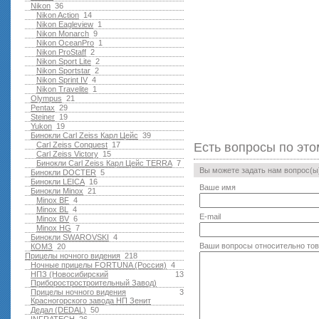
Nikon
36
Nikon Action
14
Nikon Eagleview
1
Nikon Monarch
9
Nikon OceanPro
1
Nikon ProStaff
2
Nikon Sport Lite
2
Nikon Sportstar
2
Nikon Sprint IV
4
Nikon Travelite
1
Olympus
21
Pentax
29
Steiner
19
Yukon
19
Бинокли Carl Zeiss Карл Цейс
39
Carl Zeiss Conquest
17
Есть вопросы по это
Carl Zeiss Victory
15
Бинокли Carl Zeiss Карл Цейс TERRA
7
Вы можете задать нам вопрос(
Бинокли DOCTER
5
Бинокли LEICA
16
Ваше имя
Бинокли Minox
21
Minox BF
4
Minox BL
4
E-mail
Minox BV
6
Minox HG
7
Бинокли SWAROVSKI
4
Ваши вопросы относительно то
КОМЗ
20
Прицелы ночного видения
218
Ночные прицелы FORTUNA (Россия)
4
НПЗ (Новосибирский
13
Приборостростроительный Завод)
Прицелы ночного видения
3
Красногорского завода НП Зенит
Дедал (DEDAL)
50