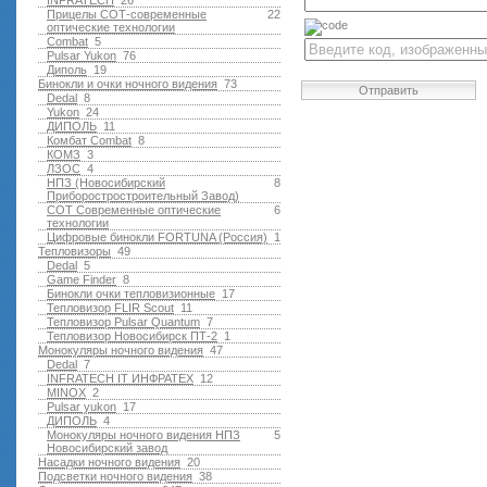
INFRATECH
26
Прицелы СОТ-современные
22
оптические технологии
Combat
5
Pulsar Yukon
76
Диполь
19
Бинокли и очки ночного видения
73
Отправить
Dedal
8
Yukon
24
ДИПОЛЬ
11
Комбат Combat
8
КОМЗ
3
ЛЗОС
4
НПЗ (Новосибирский
8
Приборостростроительный Завод)
СОТ Современные оптические
6
технологии
Цифровые бинокли FORTUNA (Россия)
1
Тепловизоры
49
Dedal
5
Game Finder
8
Бинокли очки тепловизионные
17
Тепловизор FLIR Scout
11
Тепловизор Pulsar Quantum
7
Тепловизор Новосибирск ПТ-2
1
Монокуляры ночного видения
47
Dedal
7
INFRATECH IT ИНФРАТЕХ
12
MINOX
2
Pulsar yukon
17
ДИПОЛЬ
4
Монокуляры ночного видения НПЗ
5
Новосибирский завод
Насадки ночного видения
20
Подсветки ночного видения
38