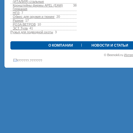
(ИТАЛИЯ) стальные
Кронштейны фирмы APEL (EAW)
38
Германия
НПЗ
7
Обвес для оружия и тюнинг
20
Разное
17
РОЗА ВЕТРОВ
10
ЭСТ Тула
41
Ружья для подводной оxоты
3
•
О КОМПАНИИ
НОВОСТИ И СТАТЬИ
© Beenokli.ru
Интер