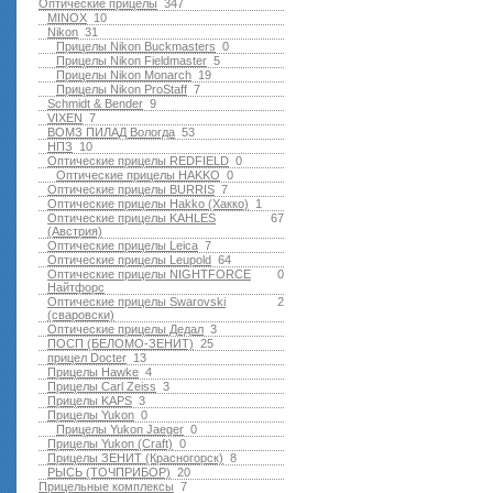
Оптические прицелы
347
MINOX
10
Nikon
31
Прицелы Nikon Buckmasters
0
Прицелы Nikon Fieldmaster
5
Прицелы Nikon Monarch
19
Прицелы Nikon ProStaff
7
Schmidt & Bender
9
VIXEN
7
ВОМЗ ПИЛАД Вологда
53
НПЗ
10
Оптические прицелы REDFIELD
0
Оптические прицелы HAKKO
0
Оптические прицелы BURRIS
7
Оптические прицелы Hakko (Хакко)
1
Оптические прицелы KAHLES
67
(Австрия)
Оптические прицелы Leica
7
Оптические прицелы Leupold
64
Оптические прицелы NIGHTFORCE
0
Найтфорс
Оптические прицелы Swarovski
2
(сваровски)
Оптические прицелы Дедал
3
ПОСП (БЕЛОМО-ЗЕНИТ)
25
прицел Docter
13
Прицелы Hawke
4
Прицелы Carl Zeiss
3
Прицелы KAPS
3
Прицелы Yukon
0
Прицелы Yukon Jaeger
0
Прицелы Yukon (Craft)
0
Прицелы ЗЕНИТ (Красногорск)
8
РЫСЬ (ТОЧПРИБОР)
20
Прицельные комплексы
7