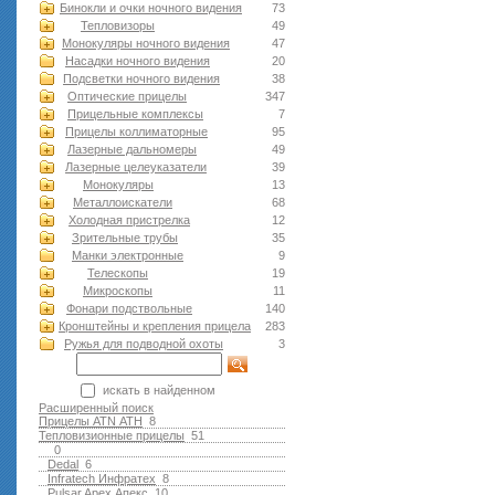
Бинокли и очки ночного видения
73
Тепловизоры
49
Монокуляры ночного видения
47
Насадки ночного видения
20
Подсветки ночного видения
38
Оптические прицелы
347
Прицельные комплексы
7
Прицелы коллиматорные
95
Лазерные дальномеры
49
Лазерные целеуказатели
39
Монокуляры
13
Металлоискатели
68
Холодная пристрелка
12
Зрительные трубы
35
Манки электронные
9
Телескопы
19
Микроскопы
11
Фонари подствольные
140
Кронштейны и крепления прицела
283
Ружья для подводной оxоты
3
искать в найденном
Расширенный поиск
Прицелы ATN АТН
8
Тепловизионные прицелы
51
0
Dedal
6
Infratech Инфратех
8
Pulsar Apex Апекс
10