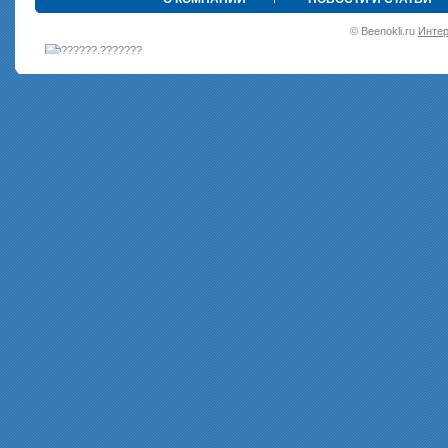
•
© Beenokli.ru
Интер