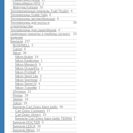
Новосибирск НПЗ
2
Фортуна Fortuna
20
Тепловизионные прицелы Trail (Трэйл)
4
Тепловизоры Guide Гайд
6
Тепловизоры автомобильные
6
Тепловизоры для охоты и
39
строительства
Тепловизоры для смартфонов
4
Цифровые прицелы и приборы ночного
23
видения
Бинокли
237
BUSHNELL
2
Canon
6
Nikon
36
Nikon Action
14
Nikon Eagleview
1
Nikon Monarch
9
Nikon OceanPro
1
Nikon ProStaff
2
Nikon Sport Lite
2
Nikon Sportstar
2
Nikon Sprint IV
4
Nikon Travelite
1
Olympus
21
Pentax
29
Steiner
19
Yukon
19
Бинокли Carl Zeiss Карл Цейс
39
Carl Zeiss Conquest
17
Carl Zeiss Victory
15
Бинокли Carl Zeiss Карл Цейс TERRA
7
Бинокли DOCTER
5
Бинокли LEICA
16
Бинокли Minox
21