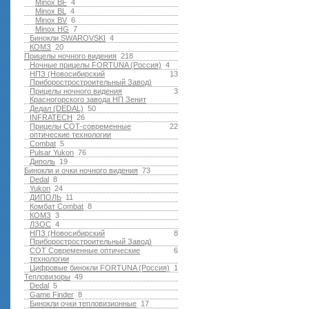
Minox BF
4
Minox BL
4
Minox BV
6
Minox HG
7
Бинокли SWAROVSKI
4
КОМЗ
20
Прицелы ночного видения
218
Ночные прицелы FORTUNA (Россия)
4
НПЗ (Новосибирский
13
Приборостростроительный Завод)
Прицелы ночного видения
3
Красногорского завода НП Зенит
Дедал (DEDAL)
50
INFRATECH
26
Прицелы СОТ-современные
22
оптические технологии
Combat
5
Pulsar Yukon
76
Диполь
19
Бинокли и очки ночного видения
73
Dedal
8
Yukon
24
ДИПОЛЬ
11
Комбат Combat
8
КОМЗ
3
ЛЗОС
4
НПЗ (Новосибирский
8
Приборостростроительный Завод)
СОТ Современные оптические
6
технологии
Цифровые бинокли FORTUNA (Россия)
1
Тепловизоры
49
Dedal
5
Game Finder
8
Бинокли очки тепловизионные
17