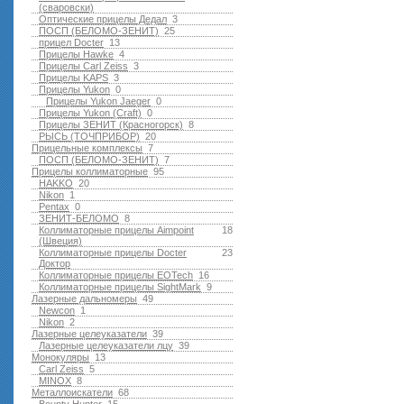
(сваровски)
Оптические прицелы Дедал
3
ПОСП (БЕЛОМО-ЗЕНИТ)
25
прицел Docter
13
Прицелы Hawke
4
Прицелы Carl Zeiss
3
Прицелы KAPS
3
Прицелы Yukon
0
Прицелы Yukon Jaeger
0
Прицелы Yukon (Craft)
0
Прицелы ЗЕНИТ (Красногорск)
8
РЫСЬ (ТОЧПРИБОР)
20
Прицельные комплексы
7
ПОСП (БЕЛОМО-ЗЕНИТ)
7
Прицелы коллиматорные
95
HAKKO
20
Nikon
1
Pentax
0
ЗЕНИТ-БЕЛОМО
8
Коллиматорные прицелы Aimpoint
18
(Швеция)
Коллиматорные прицелы Docter
23
Доктор
Коллиматорные прицелы EOTech
16
Коллиматорные прицелы SightMark
9
Лазерные дальномеры
49
Newcon
1
Nikon
2
Лазерные целеуказатели
39
Лазерные целеуказатели лцу
39
Монокуляры
13
Carl Zeiss
5
MINOX
8
Металлоискатели
68