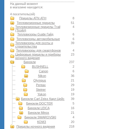
На данный момент
в магазине находится:
4 посетитель(ей)
Прицелы ATN АТН
8
Тепловизионные прицелы
51
Тепловизионные прицелы Trail
4
(Трэйл)
Тепловизоры Guide Гайд
6
Тепловизоры автомобильные
6
Тепловизоры для охоты и
39
строительства
Тепловизоры для смартфонов
4
Цифровые прицелы и приборы
23
ночного видения
Бинокли
237
BUSHNELL
2
Canon
6
Nikon
36
Olympus
21
Pentax
29
Steiner
19
Yukon
19
Бинокли Carl Zeiss Карл Цейс
39
Бинокли DOCTER
5
Бинокли LEICA
16
Бинокли Minox
21
Бинокли SWAROVSKI
4
КОМЗ
20
Прицелы ночного видения
218