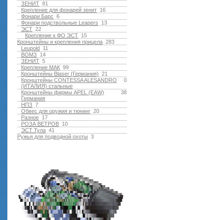
ЗЕНИТ
81
Крепление для фонарей зенит
16
Фонари Барс
6
Фонари подствольные Leapers
13
ЭСТ
22
Крепление к ФО ЭСТ
15
Кронштейны и крепления прицела
283
Leupold
11
ВОМЗ
14
ЗЕНИТ
5
Крепление МАК
99
Кронштейны Blaser (Германия)
21
Кронштейны CONTESSA ALESANDRO
0
(ИТАЛИЯ) стальные
Кронштейны фирмы APEL (EAW)
38
Германия
НПЗ
7
Обвес для оружия и тюнинг
20
Разное
17
РОЗА ВЕТРОВ
10
ЭСТ Тула
41
Ружья для подводной оxоты
3