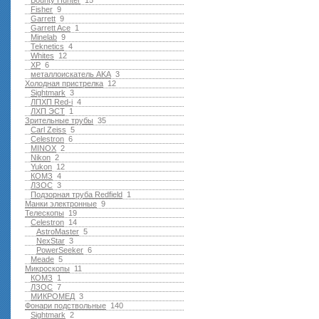
Bounty Hunter
15
Fisher
9
Garrett
9
Garrett Ace
1
Minelab
9
Teknetics
4
Whites
12
XP
6
металлоискатель AKA
3
Холодная пристрелка
12
Sightmark
3
ЛПХП Red-i
4
ЛХП ЭСТ
1
Зрительные трубы
35
Carl Zeiss
5
Celestron
6
MINOX
2
Nikon
2
Yukon
12
КОМЗ
4
ЛЗОС
3
Подзорная труба Redfield
1
Манки электронные
9
Телескопы
19
Celestron
14
AstroMaster
5
NexStar
3
PowerSeeker
6
Meade
5
Микроскопы
11
КОМЗ
1
ЛЗОС
7
МИКРОМЕД
3
Фонари подствольные
140
Sightmark
2