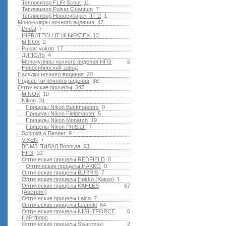
Тепловизор FLIR Scout
11
Тепловизор Pulsar Quantum
7
Тепловизор Новосибирск ПТ-2
1
Монокуляры ночного видения
47
Dedal
7
INFRATECH IT ИНФРАТЕХ
12
MINOX
2
Pulsar yukon
17
ДИПОЛЬ
4
Монокуляры ночного видения НПЗ
5
Новосибирский завод
Насадки ночного видения
20
Подсветки ночного видения
38
Оптические прицелы
347
MINOX
10
Nikon
31
Прицелы Nikon Buckmasters
0
Прицелы Nikon Fieldmaster
5
Прицелы Nikon Monarch
19
Прицелы Nikon ProStaff
7
Schmidt & Bender
9
VIXEN
7
ВОМЗ ПИЛАД Вологда
53
НПЗ
10
Оптические прицелы REDFIELD
0
Оптические прицелы HAKKO
0
Оптические прицелы BURRIS
7
Оптические прицелы Hakko (Хакко)
1
Оптические прицелы KAHLES
67
(Австрия)
Оптические прицелы Leica
7
Оптические прицелы Leupold
64
Оптические прицелы NIGHTFORCE
0
Найтфорс
Оптические прицелы Swarovski
2