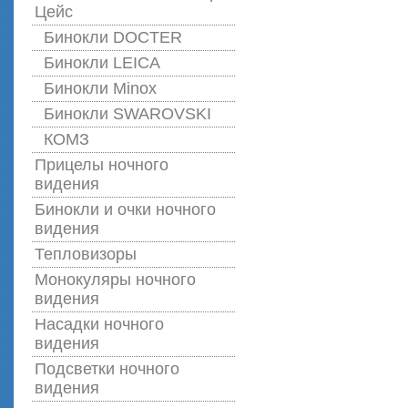
Цейс
Бинокли DOCTER
Бинокли LEICA
Бинокли Minox
Бинокли SWAROVSKI
КОМЗ
Прицелы ночного
видения
Бинокли и очки ночного
видения
Тепловизоры
Монокуляры ночного
видения
Насадки ночного
видения
Подсветки ночного
видения