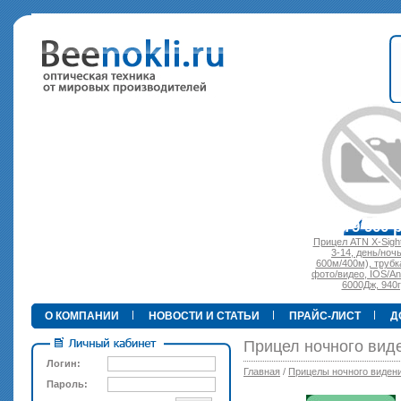
•
89 000 р.
79 900 р.
Прицел ATN X-Sight-4k P
3-14, день/ночь (до
600м/400м), трубка 30м
фото/видео, IOS/Android,
6000Дж, 940гр.
О КОМПАНИИ
НОВОСТИ И СТАТЬИ
ПРАЙС-ЛИСТ
Д
Прицел ночного вид
Логин:
Главная
/
Прицелы ночного виден
Пароль: