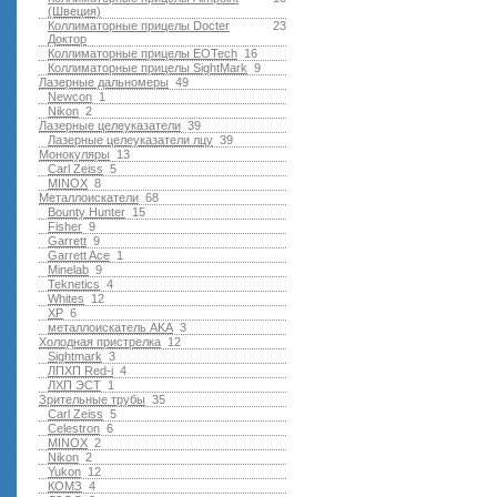
(Швеция)
Коллиматорные прицелы Docter
23
Доктор
Коллиматорные прицелы EOTech
16
Коллиматорные прицелы SightMark
9
Лазерные дальномеры
49
Newcon
1
Nikon
2
Лазерные целеуказатели
39
Лазерные целеуказатели лцу
39
Монокуляры
13
Carl Zeiss
5
MINOX
8
Металлоискатели
68
Bounty Hunter
15
Fisher
9
Garrett
9
Garrett Ace
1
Minelab
9
Teknetics
4
Whites
12
XP
6
металлоискатель AKA
3
Холодная пристрелка
12
Sightmark
3
ЛПХП Red-i
4
ЛХП ЭСТ
1
Зрительные трубы
35
Carl Zeiss
5
Celestron
6
MINOX
2
Nikon
2
Yukon
12
КОМЗ
4