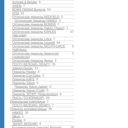
Schmidt & Bender
9
VIXEN
7
ВОМЗ ПИЛАД Вологда
53
НПЗ
10
Оптические прицелы REDFIELD
0
Оптические прицелы HAKKO
0
Оптические прицелы BURRIS
7
Оптические прицелы Hakko (Хакко)
1
Оптические прицелы KAHLES
67
(Австрия)
Оптические прицелы Leica
7
Оптические прицелы Leupold
64
Оптические прицелы NIGHTFORCE
0
Найтфорс
Оптические прицелы Swarovski
2
(сваровски)
Оптические прицелы Дедал
3
ПОСП (БЕЛОМО-ЗЕНИТ)
25
прицел Docter
13
Прицелы Hawke
4
Прицелы Carl Zeiss
3
Прицелы KAPS
3
Прицелы Yukon
0
Прицелы Yukon Jaeger
0
Прицелы Yukon (Craft)
0
Прицелы ЗЕНИТ (Красногорск)
8
РЫСЬ (ТОЧПРИБОР)
20
Прицельные комплексы
7
ПОСП (БЕЛОМО-ЗЕНИТ)
7
Прицелы коллиматорные
95
HAKKO
20
Nikon
1
Pentax
0
ЗЕНИТ-БЕЛОМО
8
Коллиматорные прицелы Aimpoint
18