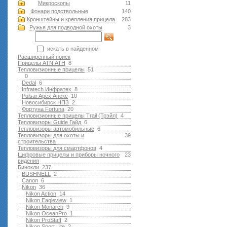
Микроскопы
11
Фонари подствольные
140
Кронштейны и крепления прицела
283
Ружья для подводной оxоты
3
искать в найденном
Расширенный поиск
Прицелы ATN АТН
8
Тепловизионные прицелы
51
0
Dedal
6
Infratech Инфратех
8
Pulsar Apex Апекс
10
Новосибирск НПЗ
2
Фортуна Fortuna
20
Тепловизионные прицелы Trail (Трэйл)
4
Тепловизоры Guide Гайд
6
Тепловизоры автомобильные
6
Тепловизоры для охоты и
39
строительства
Тепловизоры для смартфонов
4
Цифровые прицелы и приборы ночного
23
видения
Бинокли
237
BUSHNELL
2
Canon
6
Nikon
36
Nikon Action
14
Nikon Eagleview
1
Nikon Monarch
9
Nikon OceanPro
1
Nikon ProStaff
2
Nikon Sport Lite
2