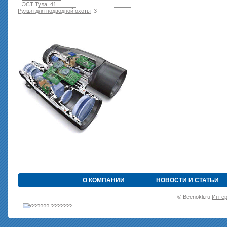
ЭСТ Тула
41
Ружья для подводной оxоты
3
•
О КОМПАНИИ
НОВОСТИ И СТАТЬИ
© Beenokli.ru
Интер