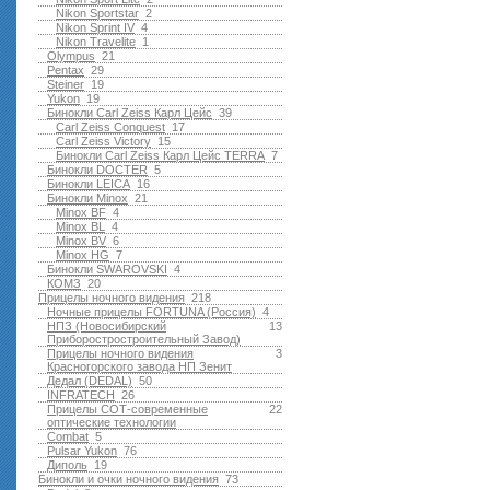
Nikon Sportstar
2
Nikon Sprint IV
4
Nikon Travelite
1
Olympus
21
Pentax
29
Steiner
19
Yukon
19
Бинокли Carl Zeiss Карл Цейс
39
Carl Zeiss Conquest
17
Carl Zeiss Victory
15
Бинокли Carl Zeiss Карл Цейс TERRA
7
Бинокли DOCTER
5
Бинокли LEICA
16
Бинокли Minox
21
Minox BF
4
Minox BL
4
Minox BV
6
Minox HG
7
Бинокли SWAROVSKI
4
КОМЗ
20
Прицелы ночного видения
218
Ночные прицелы FORTUNA (Россия)
4
НПЗ (Новосибирский
13
Приборостростроительный Завод)
Прицелы ночного видения
3
Красногорского завода НП Зенит
Дедал (DEDAL)
50
INFRATECH
26
Прицелы СОТ-современные
22
оптические технологии
Combat
5
Pulsar Yukon
76
Диполь
19
Бинокли и очки ночного видения
73