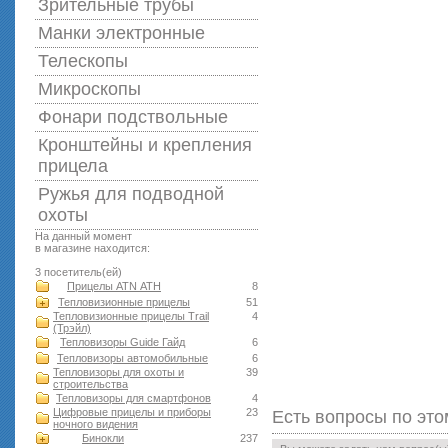
Зрительные трубы
Манки электронные
Телескопы
Микроскопы
Фонари подствольные
Кронштейны и крепления
прицела
Ружья для подводной
оxоты
На данный момент
в магазине находится:
3 посетитель(ей)
Прицелы ATN АТН
8
Тепловизионные прицелы
51
Тепловизионные прицелы Trail
4
(Трэйл)
Тепловизоры Guide Гайд
6
Тепловизоры автомобильные
6
Тепловизоры для охоты и
39
строительства
Тепловизоры для смартфонов
4
Цифровые прицелы и приборы
23
Есть вопросы по это
ночного видения
Бинокли
237