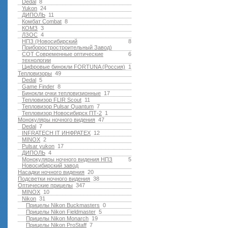
Dedal
8
Yukon
24
ДИПОЛЬ
11
Комбат Combat
8
КОМЗ
3
ЛЗОС
4
НПЗ (Новосибирский
8
Приборостростроительный Завод)
СОТ Современные оптические
6
технологии
Цифровые бинокли FORTUNA (Россия)
1
Тепловизоры
49
Dedal
5
Game Finder
8
Бинокли очки тепловизионные
17
Тепловизор FLIR Scout
11
Тепловизор Pulsar Quantum
7
Тепловизор Новосибирск ПТ-2
1
Монокуляры ночного видения
47
Dedal
7
INFRATECH IT ИНФРАТЕХ
12
MINOX
2
Pulsar yukon
17
ДИПОЛЬ
4
Монокуляры ночного видения НПЗ
5
Новосибирский завод
Насадки ночного видения
20
Подсветки ночного видения
38
Оптические прицелы
347
MINOX
10
Nikon
31
Прицелы Nikon Buckmasters
0
Прицелы Nikon Fieldmaster
5
Прицелы Nikon Monarch
19
Прицелы Nikon ProStaff
7