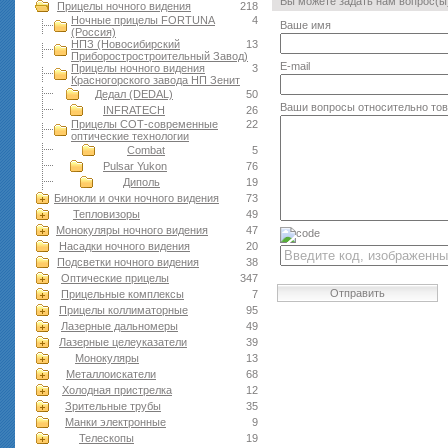
Вы можете задать нам вопрос(
Прицелы ночного видения
218
Ночные прицелы FORTUNA
4
Ваше имя
(Россия)
НПЗ (Новосибирский
13
Приборостростроительный Завод)
E-mail
Прицелы ночного видения
3
Красногорского завода НП Зенит
Дедал (DEDAL)
50
Ваши вопросы относительно то
INFRATECH
26
Прицелы СОТ-современные
22
оптические технологии
Combat
5
Pulsar Yukon
76
Диполь
19
Бинокли и очки ночного видения
73
Тепловизоры
49
Монокуляры ночного видения
47
Насадки ночного видения
20
Подсветки ночного видения
38
Оптические прицелы
347
Отправить
Прицельные комплексы
7
Прицелы коллиматорные
95
Лазерные дальномеры
49
Лазерные целеуказатели
39
Монокуляры
13
Металлоискатели
68
Холодная пристрелка
12
Зрительные трубы
35
Манки электронные
9
Телескопы
19