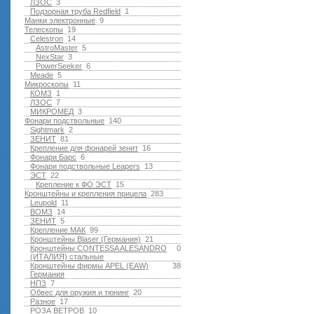
ЛЗОС
3
Подзорная труба Redfield
1
Манки электронные
9
Телескопы
19
Celestron
14
AstroMaster
5
NexStar
3
PowerSeeker
6
Meade
5
Микроскопы
11
КОМЗ
1
ЛЗОС
7
МИКРОМЕД
3
Фонари подствольные
140
Sightmark
2
ЗЕНИТ
81
Крепление для фонарей зенит
16
Фонари Барс
6
Фонари подствольные Leapers
13
ЭСТ
22
Крепление к ФО ЭСТ
15
Кронштейны и крепления прицела
283
Leupold
11
ВОМЗ
14
ЗЕНИТ
5
Крепление МАК
99
Кронштейны Blaser (Германия)
21
Кронштейны CONTESSA ALESANDRO
0
(ИТАЛИЯ) стальные
Кронштейны фирмы APEL (EAW)
38
Германия
НПЗ
7
Обвес для оружия и тюнинг
20
Разное
17
РОЗА ВЕТРОВ
10