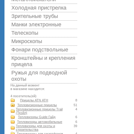
Холодная пристрелка
Зрительные трубы
Манки электронные
Телескопы
Микроскопы
Фонари подствольные
Кронштейны и крепления
прицела
Ружья для подводной
оxоты
На данный момент
в магазине находится:
4 посетитель(ей)
Прицелы ATN АТН
8
Тепловизионные прицелы
51
Тепловизионные прицелы Trail
4
(Трэйл)
Тепловизоры Guide Гайд
6
Тепловизоры автомобильные
6
Тепловизоры для охоты и
39
строительства
Тепловизоры для смартфонов
4