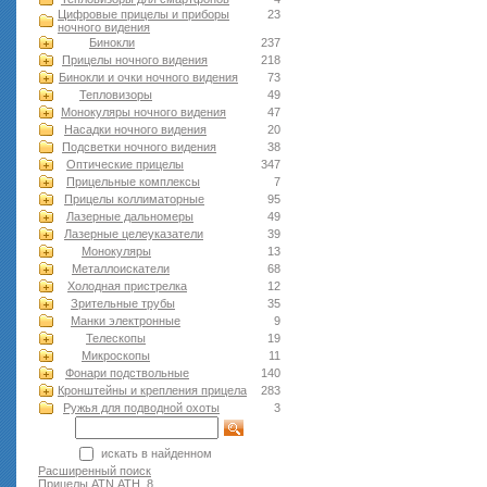
Цифровые прицелы и приборы
23
ночного видения
Бинокли
237
Прицелы ночного видения
218
Бинокли и очки ночного видения
73
Тепловизоры
49
Монокуляры ночного видения
47
Насадки ночного видения
20
Подсветки ночного видения
38
Оптические прицелы
347
Прицельные комплексы
7
Прицелы коллиматорные
95
Лазерные дальномеры
49
Лазерные целеуказатели
39
Монокуляры
13
Металлоискатели
68
Холодная пристрелка
12
Зрительные трубы
35
Манки электронные
9
Телескопы
19
Микроскопы
11
Фонари подствольные
140
Кронштейны и крепления прицела
283
Ружья для подводной оxоты
3
искать в найденном
Расширенный поиск
Прицелы ATN АТН
8