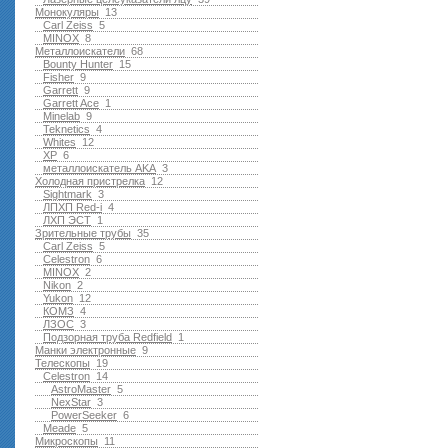
Монокуляры
13
Carl Zeiss
5
MINOX
8
Металлоискатели
68
Bounty Hunter
15
Fisher
9
Garrett
9
Garrett Ace
1
Minelab
9
Teknetics
4
Whites
12
XP
6
металлоискатель AKA
3
Холодная пристрелка
12
Sightmark
3
ЛПХП Red-i
4
ЛХП ЭСТ
1
Зрительные трубы
35
Carl Zeiss
5
Celestron
6
MINOX
2
Nikon
2
Yukon
12
КОМЗ
4
ЛЗОС
3
Подзорная труба Redfield
1
Манки электронные
9
Телескопы
19
Celestron
14
AstroMaster
5
NexStar
3
PowerSeeker
6
Meade
5
Микроскопы
11