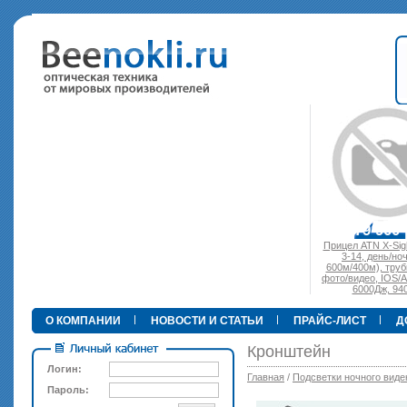
•
89 000 р.
79 900 р.
Прицел ATN X-Sight-4k 
3-14, день/ночь (до
600м/400м), трубка 3
фото/видео, IOS/Androi
6000Дж, 940гр.
О КОМПАНИИ
НОВОСТИ И СТАТЬИ
ПРАЙС-ЛИСТ
Д
Кронштейн
Логин:
Главная
/
Подсветки ночного виде
Пароль: