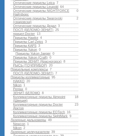
Оптические прицелы Leica
7
Оптические прицелы Leupold
64
Оптические прицелы NIGHTFORCE
0
Найтфорс
Оптические прицелы Swarovski
2
(сваровски)
Оптические прицелы Дедал
3
ПОСП (БЕЛОМО-ЗЕНИТ)
25
прицел Docter
13
Прицелы Hawke
4
Прицелы Carl Zeiss
3
Прицелы KAPS
3
Прицелы Yukon
0
Прицелы Yukon Jaeger
0
Прицелы Yukon (Craft)
0
Прицелы ЗЕНИТ (Красногорск)
8
РЫСЬ (ТОЧПРИБОР)
20
Прицельные комплексы
7
ПОСП (БЕЛОМО-ЗЕНИТ)
7
Прицелы коллиматорные
95
HAKKO
20
Nikon
1
Pentax
0
ЗЕНИТ-БЕЛОМО
8
Коллиматорные прицелы Aimpoint
18
(Швеция)
Коллиматорные прицелы Docter
23
Доктор
Коллиматорные прицелы EOTech
16
Коллиматорные прицелы SightMark
9
Лазерные дальномеры
49
Newcon
1
Nikon
2
Лазерные целеуказатели
39
Лазерные целеуказатели лцу
39