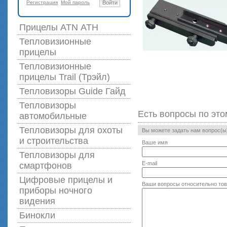
Регистрация
Мой пароль
Войти
Прицелы ATN АТН
Тепловизионные
прицелы
Тепловизионные
прицелы Trail (Трэйл)
Тепловизоры Guide Гайд
Тепловизоры
Есть вопросы по это
автомобильные
Тепловизоры для охоты
Вы можете задать нам вопрос(
и строительства
Ваше имя
Тепловизоры для
E-mail
смартфонов
Цифровые прицелы и
Ваши вопросы относительно то
приборы ночного
видения
Бинокли