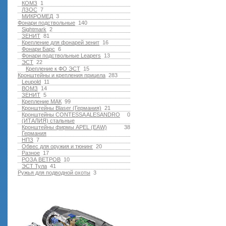
КОМЗ
1
ЛЗОС
7
МИКРОМЕД
3
Фонари подствольные
140
Sightmark
2
ЗЕНИТ
81
Крепление для фонарей зенит
16
Фонари Барс
6
Фонари подствольные Leapers
13
ЭСТ
22
Крепление к ФО ЭСТ
15
Кронштейны и крепления прицела
283
Leupold
11
ВОМЗ
14
ЗЕНИТ
5
Крепление МАК
99
Кронштейны Blaser (Германия)
21
Кронштейны CONTESSA ALESANDRO
0
(ИТАЛИЯ) стальные
Кронштейны фирмы APEL (EAW)
38
Германия
НПЗ
7
Обвес для оружия и тюнинг
20
Разное
17
РОЗА ВЕТРОВ
10
ЭСТ Тула
41
Ружья для подводной оxоты
3