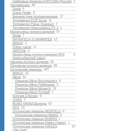
Цифровые бинокли FORTUNA (Россия)
1
Тепловизоры
49
Dedal
5
Game Finder
8
Бинокли очки тепловизионные
17
Тепловизор FLIR Scout
11
Тепловизор Pulsar Quantum
7
Тепловизор Новосибирск ПТ-2
1
Монокуляры ночного видения
47
Dedal
7
INFRATECH IT ИНФРАТЕХ
12
MINOX
2
Pulsar yukon
17
ДИПОЛЬ
4
Монокуляры ночного видения НПЗ
5
Новосибирский завод
Насадки ночного видения
20
Подсветки ночного видения
38
Оптические прицелы
347
MINOX
10
Nikon
31
Прицелы Nikon Buckmasters
0
Прицелы Nikon Fieldmaster
5
Прицелы Nikon Monarch
19
Прицелы Nikon ProStaff
7
Schmidt & Bender
9
VIXEN
7
ВОМЗ ПИЛАД Вологда
53
НПЗ
10
Оптические прицелы REDFIELD
0
Оптические прицелы HAKKO
0
Оптические прицелы BURRIS
7
Оптические прицелы Hakko (Хакко)
1
Оптические прицелы KAHLES
67
(Австрия)