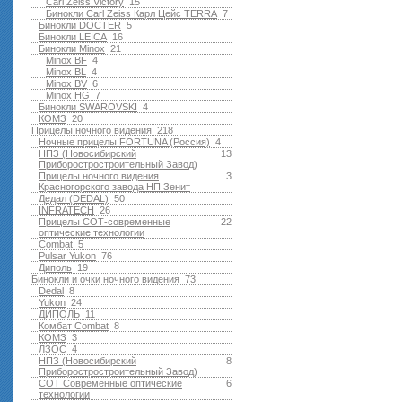
Carl Zeiss Victory
15
Бинокли Carl Zeiss Карл Цейс TERRA
7
Бинокли DOCTER
5
Бинокли LEICA
16
Бинокли Minox
21
Minox BF
4
Minox BL
4
Minox BV
6
Minox HG
7
Бинокли SWAROVSKI
4
КОМЗ
20
Прицелы ночного видения
218
Ночные прицелы FORTUNA (Россия)
4
НПЗ (Новосибирский
13
Приборостростроительный Завод)
Прицелы ночного видения
3
Красногорского завода НП Зенит
Дедал (DEDAL)
50
INFRATECH
26
Прицелы СОТ-современные
22
оптические технологии
Combat
5
Pulsar Yukon
76
Диполь
19
Бинокли и очки ночного видения
73
Dedal
8
Yukon
24
ДИПОЛЬ
11
Комбат Combat
8
КОМЗ
3
ЛЗОС
4
НПЗ (Новосибирский
8
Приборостростроительный Завод)
СОТ Современные оптические
6
технологии