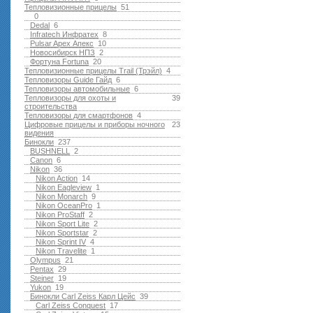
Тепловизионные прицелы
51
0
Dedal
6
Infratech Инфратех
8
Pulsar Apex Апекс
10
Новосибирск НПЗ
2
Фортуна Fortuna
20
Тепловизионные прицелы Trail (Трэйл)
4
Тепловизоры Guide Гайд
6
Тепловизоры автомобильные
6
Тепловизоры для охоты и
39
строительства
Тепловизоры для смартфонов
4
Цифровые прицелы и приборы ночного
23
видения
Бинокли
237
BUSHNELL
2
Canon
6
Nikon
36
Nikon Action
14
Nikon Eagleview
1
Nikon Monarch
9
Nikon OceanPro
1
Nikon ProStaff
2
Nikon Sport Lite
2
Nikon Sportstar
2
Nikon Sprint IV
4
Nikon Travelite
1
Olympus
21
Pentax
29
Steiner
19
Yukon
19
Бинокли Carl Zeiss Карл Цейс
39
Carl Zeiss Conquest
17