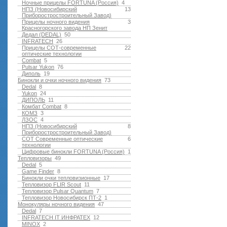
Ночные прицелы FORTUNA (Россия)
4
НПЗ (Новосибирский
13
Приборостростроительный Завод)
Прицелы ночного видения
3
Красногорского завода НП Зенит
Дедал (DEDAL)
50
INFRATECH
26
Прицелы СОТ-современные
22
оптические технологии
Combat
5
Pulsar Yukon
76
Диполь
19
Бинокли и очки ночного видения
73
Dedal
8
Yukon
24
ДИПОЛЬ
11
Комбат Combat
8
КОМЗ
3
ЛЗОС
4
НПЗ (Новосибирский
8
Приборостростроительный Завод)
СОТ Современные оптические
6
технологии
Цифровые бинокли FORTUNA (Россия)
1
Тепловизоры
49
Dedal
5
Game Finder
8
Бинокли очки тепловизионные
17
Тепловизор FLIR Scout
11
Тепловизор Pulsar Quantum
7
Тепловизор Новосибирск ПТ-2
1
Монокуляры ночного видения
47
Dedal
7
INFRATECH IT ИНФРАТЕХ
12
MINOX
2