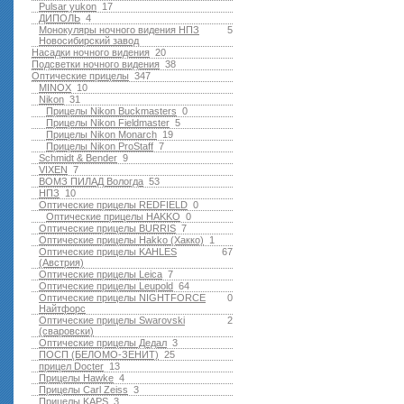
Pulsar yukon
17
ДИПОЛЬ
4
Монокуляры ночного видения НПЗ
5
Новосибирский завод
Насадки ночного видения
20
Подсветки ночного видения
38
Оптические прицелы
347
MINOX
10
Nikon
31
Прицелы Nikon Buckmasters
0
Прицелы Nikon Fieldmaster
5
Прицелы Nikon Monarch
19
Прицелы Nikon ProStaff
7
Schmidt & Bender
9
VIXEN
7
ВОМЗ ПИЛАД Вологда
53
НПЗ
10
Оптические прицелы REDFIELD
0
Оптические прицелы HAKKO
0
Оптические прицелы BURRIS
7
Оптические прицелы Hakko (Хакко)
1
Оптические прицелы KAHLES
67
(Австрия)
Оптические прицелы Leica
7
Оптические прицелы Leupold
64
Оптические прицелы NIGHTFORCE
0
Найтфорс
Оптические прицелы Swarovski
2
(сваровски)
Оптические прицелы Дедал
3
ПОСП (БЕЛОМО-ЗЕНИТ)
25
прицел Docter
13
Прицелы Hawke
4
Прицелы Carl Zeiss
3
Прицелы KAPS
3