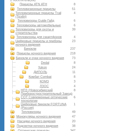
2 посетитель(ей)
Прицелы ATN АТН
8
Тепловизионные прицелы
51
Тепловизионные прицелы Trail
4
(Трэйл)
Тепловизоры Guide Гайд
6
Тепловизоры автомобильные
6
Тепловизоры для охоты и
39
строительства
Тепловизоры для смартфонов
4
Цифровые прицелы и приборы
23
ночного видения
Бинокли
237
Прицелы ночного видения
218
Бинокли и очки ночного видения
73
Dedal
8
Yukon
24
ДИПОЛЬ
11
Комбат Combat
8
КОМЗ
3
ЛЗОС
4
НПЗ (Новосибирский
8
Приборостростроительный Завод)
СОТ Современные оптические
6
технологии
Цифровые бинокли FORTUNA
1
(Россия)
Тепловизоры
49
Монокуляры ночного видения
47
Насадки ночного видения
20
Подсветки ночного видения
38
Оптические прицелы
347