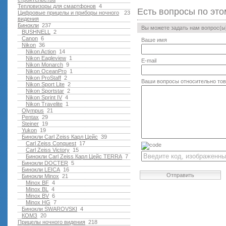
Тепловизоры для смартфонов
4
Есть вопросы по это
Цифровые прицелы и приборы ночного
23
видения
Бинокли
237
Вы можете задать нам вопрос(
BUSHNELL
2
Canon
6
Ваше имя
Nikon
36
Nikon Action
14
Nikon Eagleview
1
E-mail
Nikon Monarch
9
Nikon OceanPro
1
Nikon ProStaff
2
Ваши вопросы относительно то
Nikon Sport Lite
2
Nikon Sportstar
2
Nikon Sprint IV
4
Nikon Travelite
1
Olympus
21
Pentax
29
Steiner
19
Yukon
19
Бинокли Carl Zeiss Карл Цейс
39
Carl Zeiss Conquest
17
Carl Zeiss Victory
15
Бинокли Carl Zeiss Карл Цейс TERRA
7
Бинокли DOCTER
5
Бинокли LEICA
16
Отправить
Бинокли Minox
21
Minox BF
4
Minox BL
4
Minox BV
6
Minox HG
7
Бинокли SWAROVSKI
4
КОМЗ
20
Прицелы ночного видения
218