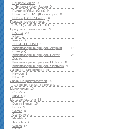
Прицелы Yukon
0
Прицелы Yukon Jaeger
0
Прицелы Yukon (Craft)
0
Прицелы ЗЕНИТ (Красногорск)
8
РЫСЬ (ТОЧПРИБОР)
20
Прицельные комплексы
7
ПОСП (БЕЛОМО-ЗЕНИТ)
7
Прицелы коллиматорные
95
HAKKO
20
Nikon
1
Pentax
0
ЗЕНИТ-БЕЛОМО
8
Коллиматорные прицелы Aimpoint
18
(Швеция)
Коллиматорные прицелы Docter
23
Доктор
Коллиматорные прицелы EOTech
16
Коллиматорные прицелы SightMark
9
Лазерные дальномеры
49
Newcon
1
Nikon
2
Лазерные целеуказатели
39
Лазерные целеуказатели лцу
39
Монокуляры
13
Carl Zeiss
5
MINOX
8
Металлоискатели
68
Bounty Hunter
15
Fisher
9
Garrett
9
Garrett Ace
1
Minelab
9
Teknetics
4
Whites
12