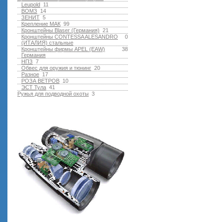
Leupold
11
ВОМЗ
14
ЗЕНИТ
5
Крепление МАК
99
Кронштейны Blaser (Германия)
21
Кронштейны CONTESSA ALESANDRO
0
(ИТАЛИЯ) стальные
Кронштейны фирмы APEL (EAW)
38
Германия
НПЗ
7
Обвес для оружия и тюнинг
20
Разное
17
РОЗА ВЕТРОВ
10
ЭСТ Тула
41
Ружья для подводной оxоты
3