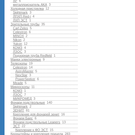
XP
6
металлоискатель AKA
3
Холодная пристрелка
12
Sightmark
3
ЛПХП Red-i
4
ЛХП ЭСТ
1
Зрительные трубы
35
Carl Zeiss
5
Celestron
6
MINOX
2
Nikon
2
Yukon
12
КОМЗ
4
ЛЗОС
3
Подзорная труба Redfield
1
Манки электронные
9
Телескопы
19
Celestron
14
AstroMaster
5
NexStar
3
PowerSeeker
6
Meade
5
Микроскопы
11
КОМЗ
1
ЛЗОС
7
МИКРОМЕД
3
Фонари подствольные
140
Sightmark
2
ЗЕНИТ
81
Крепление для фонарей зенит
16
Фонари Барс
6
Фонари подствольные Leapers
13
ЭСТ
22
Крепление к ФО ЭСТ
15
Кронштейны и крепления прицела
283