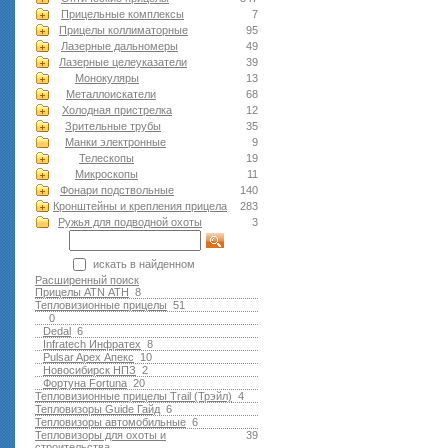
Прицельные комплексы
7
Прицелы коллиматорные
95
Лазерные дальномеры
49
Лазерные целеуказатели
39
Монокуляры
13
Металлоискатели
68
Холодная пристрелка
12
Зрительные трубы
35
Манки электронные
9
Телескопы
19
Микроскопы
11
Фонари подствольные
140
Кронштейны и крепления прицела
283
Ружья для подводной оxоты
3
искать в найденном
Расширенный поиск
Прицелы ATN АТН
8
Тепловизионные прицелы
51
0
Dedal
6
Infratech Инфратех
8
Pulsar Apex Апекс
10
Новосибирск НПЗ
2
Фортуна Fortuna
20
Тепловизионные прицелы Trail (Трэйл)
4
Тепловизоры Guide Гайд
6
Тепловизоры автомобильные
6
Тепловизоры для охоты и
39
строительства