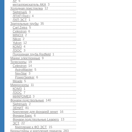
XP
6
металлоискатель AKA
3
Холодная пристрелка
12
Sightmark
3
ЛПХП Red-i
4
ЛХП ЭСТ
1
Зрительные трубы
35
Carl Zeiss
5
Celestron
6
MINOX
2
Nikon
2
Yukon
12
КОМЗ
4
ЛЗОС
3
Подзорная труба Redfield
1
Манки электронные
9
Телескопы
19
Celestron
14
AstroMaster
5
NexStar
3
PowerSeeker
6
Meade
5
Микроскопы
11
КОМЗ
1
ЛЗОС
7
МИКРОМЕД
3
Фонари подствольные
140
Sightmark
2
ЗЕНИТ
81
Крепление для фонарей зенит
16
Фонари Барс
6
Фонари подствольные Leapers
13
ЭСТ
22
Крепление к ФО ЭСТ
15
Кронштейны и крепления прицела
283