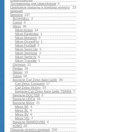
Тепловизоры для смартфонов
4
Цифровые прицелы и приборы ночного
23
видения
Бинокли
237
BUSHNELL
2
Canon
6
Nikon
36
Nikon Action
14
Nikon Eagleview
1
Nikon Monarch
9
Nikon OceanPro
1
Nikon ProStaff
2
Nikon Sport Lite
2
Nikon Sportstar
2
Nikon Sprint IV
4
Nikon Travelite
1
Olympus
21
Pentax
29
Steiner
19
Yukon
19
Бинокли Carl Zeiss Карл Цейс
39
Carl Zeiss Conquest
17
Carl Zeiss Victory
15
Бинокли Carl Zeiss Карл Цейс TERRA
7
Бинокли DOCTER
5
Бинокли LEICA
16
Бинокли Minox
21
Minox BF
4
Minox BL
4
Minox BV
6
Minox HG
7
Бинокли SWAROVSKI
4
КОМЗ
20
Прицелы ночного видения
218