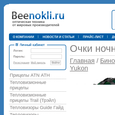
•
О КОМПАНИИ
НОВОСТИ И СТАТЬИ
ПРАЙС-ЛИСТ
Д
Очки ночн
Логин:
Пароль:
Главная
/
Бино
Регистрация
Мой пароль
Войти
89 000 р
Yukon
Прицелы ATN АТН
Тепловизионные
прицелы
Тепловизионные
прицелы Trail (Трэйл)
Тепловизоры Guide Гайд
Тепловизоры