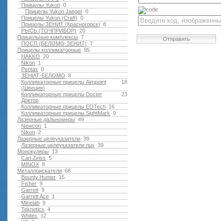
Прицелы Yukon
0
Прицелы Yukon Jaeger
0
Прицелы Yukon (Craft)
0
Прицелы ЗЕНИТ (Красногорск)
8
РЫСЬ (ТОЧПРИБОР)
20
Прицельные комплексы
7
Отправить
ПОСП (БЕЛОМО-ЗЕНИТ)
7
Прицелы коллиматорные
95
HAKKO
20
Nikon
1
Pentax
0
ЗЕНИТ-БЕЛОМО
8
Коллиматорные прицелы Aimpoint
18
(Швеция)
Коллиматорные прицелы Docter
23
Доктор
Коллиматорные прицелы EOTech
16
Коллиматорные прицелы SightMark
9
Лазерные дальномеры
49
Newcon
1
Nikon
2
Лазерные целеуказатели
39
Лазерные целеуказатели лцу
39
Монокуляры
13
Carl Zeiss
5
MINOX
8
Металлоискатели
68
Bounty Hunter
15
Fisher
9
Garrett
9
Garrett Ace
1
Minelab
9
Teknetics
4
Whites
12