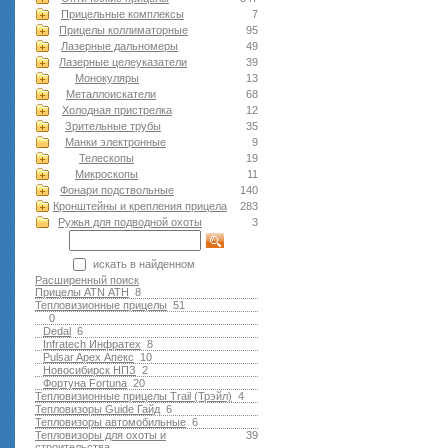
Прицельные комплексы
7
Прицелы коллиматорные
95
Лазерные дальномеры
49
Лазерные целеуказатели
39
Монокуляры
13
Металлоискатели
68
Холодная пристрелка
12
Зрительные трубы
35
Манки электронные
9
Телескопы
19
Микроскопы
11
Фонари подствольные
140
Кронштейны и крепления прицела
283
Ружья для подводной оxоты
3
искать в найденном
Расширенный поиск
Прицелы ATN АТН
8
Тепловизионные прицелы
51
0
Dedal
6
Infratech Инфратех
8
Pulsar Apex Апекс
10
Новосибирск НПЗ
2
Фортуна Fortuna
20
Тепловизионные прицелы Trail (Трэйл)
4
Тепловизоры Guide Гайд
6
Тепловизоры автомобильные
6
Тепловизоры для охоты и
39
строительства