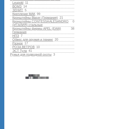
Leupold
11
ВОМЗ
14
ЗЕНИТ
5
Крепление МАК
99
Кронштейны Blaser (Германия)
21
Кронштейны CONTESSA ALESANDRO
0
(ИТАЛИЯ) стальные
Кронштейны фирмы APEL (EAW)
38
Германия
НПЗ
7
Обвес для оружия и тюнинг
20
Разное
17
РОЗА ВЕТРОВ
10
ЭСТ Тула
41
Ружья для подводной оxоты
3