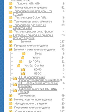
3 посетитель(ей)
Прицелы ATN АТН
8
Тепловизионные прицелы
51
Тепловизионные прицелы Trail
4
(Трэйл)
Тепловизоры Guide Гайд
6
Тепловизоры автомобильные
6
Тепловизоры для охоты и
39
строительства
Тепловизоры для смартфонов
4
Цифровые прицелы и приборы
23
ночного видения
Бинокли
237
Прицелы ночного видения
218
Бинокли и очки ночного видения
73
Dedal
8
Yukon
24
ДИПОЛЬ
11
Комбат Combat
8
КОМЗ
3
ЛЗОС
4
НПЗ (Новосибирский
8
Приборостростроительный Завод)
СОТ Современные оптические
6
технологии
Цифровые бинокли FORTUNA
1
(Россия)
Тепловизоры
49
Монокуляры ночного видения
47
Насадки ночного видения
20
Подсветки ночного видения
38
Оптические прицелы
347