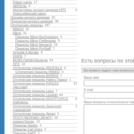
Pulsar yukon
17
ДИПОЛЬ
4
Монокуляры ночного видения НПЗ
5
Новосибирский завод
Насадки ночного видения
20
Подсветки ночного видения
38
Оптические прицелы
347
MINOX
10
Nikon
31
Прицелы Nikon Buckmasters
0
Прицелы Nikon Fieldmaster
5
Прицелы Nikon Monarch
19
Прицелы Nikon ProStaff
7
Schmidt & Bender
9
VIXEN
7
Есть вопросы по это
ВОМЗ ПИЛАД Вологда
53
НПЗ
10
Оптические прицелы REDFIELD
0
Вы можете задать нам вопрос(
Оптические прицелы HAKKO
0
Оптические прицелы BURRIS
7
Ваше имя
Оптические прицелы Hakko (Хакко)
1
Оптические прицелы KAHLES
67
(Австрия)
E-mail
Оптические прицелы Leica
7
Оптические прицелы Leupold
64
Оптические прицелы NIGHTFORCE
0
Ваши вопросы относительно то
Найтфорс
Оптические прицелы Swarovski
2
(сваровски)
Оптические прицелы Дедал
3
ПОСП (БЕЛОМО-ЗЕНИТ)
25
прицел Docter
13
Прицелы Hawke
4
Прицелы Carl Zeiss
3
Прицелы KAPS
3