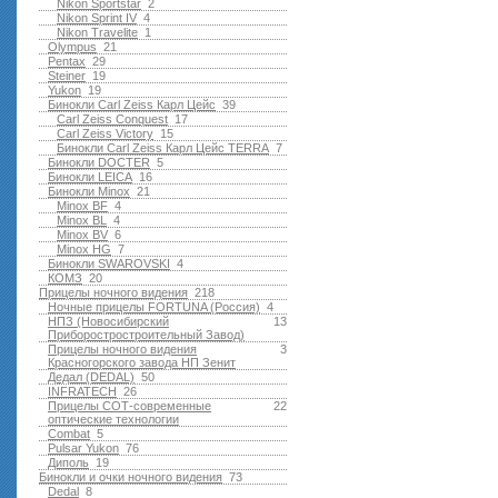
Nikon Sportstar
2
Nikon Sprint IV
4
Nikon Travelite
1
Olympus
21
Pentax
29
Steiner
19
Yukon
19
Бинокли Carl Zeiss Карл Цейс
39
Carl Zeiss Conquest
17
Carl Zeiss Victory
15
Бинокли Carl Zeiss Карл Цейс TERRA
7
Бинокли DOCTER
5
Бинокли LEICA
16
Бинокли Minox
21
Minox BF
4
Minox BL
4
Minox BV
6
Minox HG
7
Бинокли SWAROVSKI
4
КОМЗ
20
Прицелы ночного видения
218
Ночные прицелы FORTUNA (Россия)
4
НПЗ (Новосибирский
13
Приборостростроительный Завод)
Прицелы ночного видения
3
Красногорского завода НП Зенит
Дедал (DEDAL)
50
INFRATECH
26
Прицелы СОТ-современные
22
оптические технологии
Combat
5
Pulsar Yukon
76
Диполь
19
Бинокли и очки ночного видения
73
Dedal
8