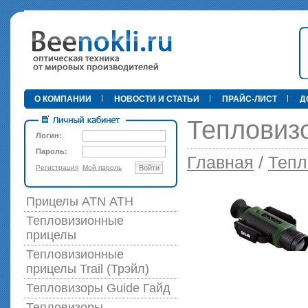
•
О КОМПАНИИ
НОВОСТИ И СТАТЬИ
ПРАЙС-ЛИСТ
Д
Тепловизо
Логин:
Пароль:
Главная
/
Тепл
Регистрация
Мой пароль
Войти
89 000 р
Прицелы ATN АТН
Тепловизионные
прицелы
Тепловизионные
прицелы Trail (Трэйл)
Тепловизоры Guide Гайд
Тепловизоры