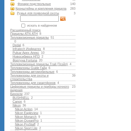
Фонари подствольные
140
Кронштейны и крепления прицела
283
Ружья для подводной оxоты
3
искать в найденном
Расширенный поиск
Прицелы ATN АТН
8
Тепловизионные прицелы
51
0
Dedal
6
Infratech Инфратех
8
Pulsar Apex Апекс
10
Новосибирск НПЗ
2
Фортуна Fortuna
20
Тепловизионные прицелы Trail (Трэйл)
4
Тепловизоры Guide Гайд
6
Тепловизоры автомобильные
6
Тепловизоры для охоты и
39
строительства
Тепловизоры для смартфонов
4
Цифровые прицелы и приборы ночного
23
видения
Бинокли
237
BUSHNELL
2
Canon
6
Nikon
36
Nikon Action
14
Nikon Eagleview
1
Nikon Monarch
9
Nikon OceanPro
1
Nikon ProStaff
2
Nikon Sport Lite
2