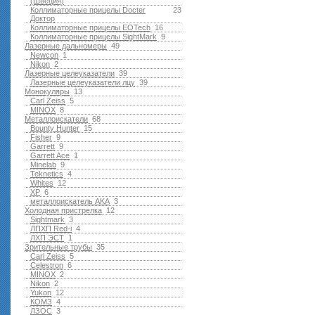
(Швеция)
Коллиматорные прицелы Docter
23
Доктор
Коллиматорные прицелы EOTech
16
Коллиматорные прицелы SightMark
9
Лазерные дальномеры
49
Newcon
1
Nikon
2
Лазерные целеуказатели
39
Лазерные целеуказатели лцу
39
Монокуляры
13
Carl Zeiss
5
MINOX
8
Металлоискатели
68
Bounty Hunter
15
Fisher
9
Garrett
9
Garrett Ace
1
Minelab
9
Teknetics
4
Whites
12
XP
6
металлоискатель AKA
3
Холодная пристрелка
12
Sightmark
3
ЛПХП Red-i
4
ЛХП ЭСТ
1
Зрительные трубы
35
Carl Zeiss
5
Celestron
6
MINOX
2
Nikon
2
Yukon
12
КОМЗ
4
ЛЗОС
3