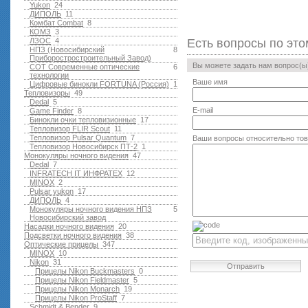
Yukon
24
ДИПОЛЬ
11
Комбат Combat
8
КОМЗ
3
ЛЗОС
4
Есть вопросы по это
НПЗ (Новосибирский
8
Приборостростроительный Завод)
Вы можете задать нам вопрос(
СОТ Современные оптические
6
технологии
Ваше имя
Цифровые бинокли FORTUNA (Россия)
1
Тепловизоры
49
Dedal
5
E-mail
Game Finder
8
Бинокли очки тепловизионные
17
Тепловизор FLIR Scout
11
Тепловизор Pulsar Quantum
7
Ваши вопросы относительно то
Тепловизор Новосибирск ПТ-2
1
Монокуляры ночного видения
47
Dedal
7
INFRATECH IT ИНФРАТЕХ
12
MINOX
2
Pulsar yukon
17
ДИПОЛЬ
4
Монокуляры ночного видения НПЗ
5
Новосибирский завод
Насадки ночного видения
20
Подсветки ночного видения
38
Оптические прицелы
347
MINOX
10
Nikon
31
Отправить
Прицелы Nikon Buckmasters
0
Прицелы Nikon Fieldmaster
5
Прицелы Nikon Monarch
19
Прицелы Nikon ProStaff
7
Schmidt & Bender
9