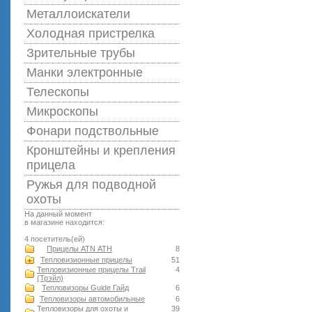
Металлоискатели
Холодная пристрелка
Зрительные трубы
Манки электронные
Телескопы
Микроскопы
Фонари подствольные
Кронштейны и крепления
прицела
Ружья для подводной
оxоты
На данный момент
в магазине находится:
4 посетитель(ей)
Прицелы ATN АТН
8
Тепловизионные прицелы
51
Тепловизионные прицелы Trail
4
(Трэйл)
Тепловизоры Guide Гайд
6
Тепловизоры автомобильные
6
Тепловизоры для охоты и
39