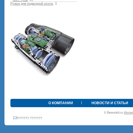
Ружья для подводной оxоты
3
•
О КОМПАНИИ
НОВОСТИ И СТАТЬИ
© Beenokli.ru
Интер