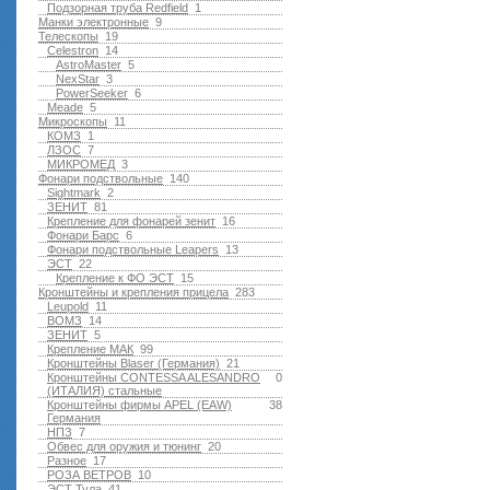
Подзорная труба Redfield
1
Манки электронные
9
Телескопы
19
Celestron
14
AstroMaster
5
NexStar
3
PowerSeeker
6
Meade
5
Микроскопы
11
КОМЗ
1
ЛЗОС
7
МИКРОМЕД
3
Фонари подствольные
140
Sightmark
2
ЗЕНИТ
81
Крепление для фонарей зенит
16
Фонари Барс
6
Фонари подствольные Leapers
13
ЭСТ
22
Крепление к ФО ЭСТ
15
Кронштейны и крепления прицела
283
Leupold
11
ВОМЗ
14
ЗЕНИТ
5
Крепление МАК
99
Кронштейны Blaser (Германия)
21
Кронштейны CONTESSA ALESANDRO
0
(ИТАЛИЯ) стальные
Кронштейны фирмы APEL (EAW)
38
Германия
НПЗ
7
Обвес для оружия и тюнинг
20
Разное
17
РОЗА ВЕТРОВ
10
ЭСТ Тула
41