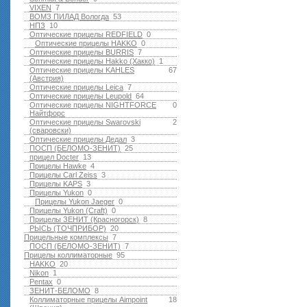
VIXEN
7
ВОМЗ ПИЛАД Вологда
53
НПЗ
10
Оптические прицелы REDFIELD
0
Оптические прицелы HAKKO
0
Оптические прицелы BURRIS
7
Оптические прицелы Hakko (Хакко)
1
Оптические прицелы KAHLES
67
(Австрия)
Оптические прицелы Leica
7
Оптические прицелы Leupold
64
Оптические прицелы NIGHTFORCE
0
Найтфорс
Оптические прицелы Swarovski
2
(сваровски)
Оптические прицелы Дедал
3
ПОСП (БЕЛОМО-ЗЕНИТ)
25
прицел Docter
13
Прицелы Hawke
4
Прицелы Carl Zeiss
3
Прицелы KAPS
3
Прицелы Yukon
0
Прицелы Yukon Jaeger
0
Прицелы Yukon (Craft)
0
Прицелы ЗЕНИТ (Красногорск)
8
РЫСЬ (ТОЧПРИБОР)
20
Прицельные комплексы
7
ПОСП (БЕЛОМО-ЗЕНИТ)
7
Прицелы коллиматорные
95
HAKKO
20
Nikon
1
Pentax
0
ЗЕНИТ-БЕЛОМО
8
Коллиматорные прицелы Aimpoint
18