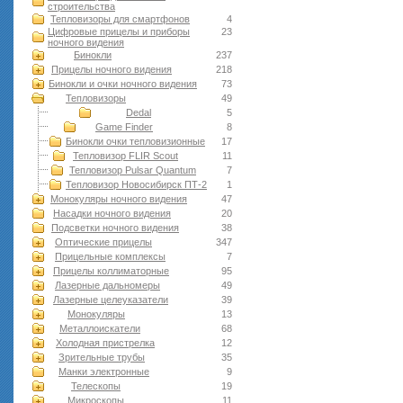
строительства
Тепловизоры для смартфонов
4
Цифровые прицелы и приборы
23
ночного видения
Бинокли
237
Прицелы ночного видения
218
Бинокли и очки ночного видения
73
Тепловизоры
49
Dedal
5
Game Finder
8
Бинокли очки тепловизионные
17
Тепловизор FLIR Scout
11
Тепловизор Pulsar Quantum
7
Тепловизор Новосибирск ПТ-2
1
Монокуляры ночного видения
47
Насадки ночного видения
20
Подсветки ночного видения
38
Оптические прицелы
347
Прицельные комплексы
7
Прицелы коллиматорные
95
Лазерные дальномеры
49
Лазерные целеуказатели
39
Монокуляры
13
Металлоискатели
68
Холодная пристрелка
12
Зрительные трубы
35
Манки электронные
9
Телескопы
19
Микроскопы
11