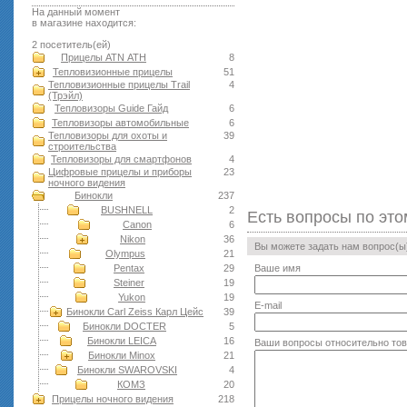
На данный момент
в магазине находится:
2 посетитель(ей)
Прицелы ATN АТН
8
Тепловизионные прицелы
51
Тепловизионные прицелы Trail
4
(Трэйл)
Тепловизоры Guide Гайд
6
Тепловизоры автомобильные
6
Тепловизоры для охоты и
39
строительства
Тепловизоры для смартфонов
4
Цифровые прицелы и приборы
23
ночного видения
Бинокли
237
BUSHNELL
2
Есть вопросы по это
Canon
6
Nikon
36
Вы можете задать нам вопрос(
Olympus
21
Pentax
29
Ваше имя
Steiner
19
Yukon
19
E-mail
Бинокли Carl Zeiss Карл Цейс
39
Бинокли DOCTER
5
Бинокли LEICA
16
Ваши вопросы относительно то
Бинокли Minox
21
Бинокли SWAROVSKI
4
КОМЗ
20
Прицелы ночного видения
218