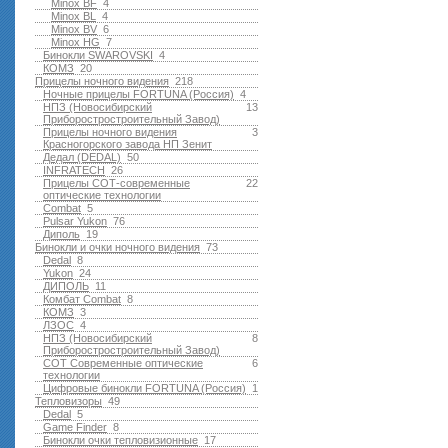
Minox BF
4
Minox BL
4
Minox BV
6
Minox HG
7
Бинокли SWAROVSKI
4
КОМЗ
20
Прицелы ночного видения
218
Ночные прицелы FORTUNA (Россия)
4
НПЗ (Новосибирский
13
Приборостростроительный Завод)
Прицелы ночного видения
3
Красногорского завода НП Зенит
Дедал (DEDAL)
50
INFRATECH
26
Прицелы СОТ-современные
22
оптические технологии
Combat
5
Pulsar Yukon
76
Диполь
19
Бинокли и очки ночного видения
73
Dedal
8
Yukon
24
ДИПОЛЬ
11
Комбат Combat
8
КОМЗ
3
ЛЗОС
4
НПЗ (Новосибирский
8
Приборостростроительный Завод)
СОТ Современные оптические
6
технологии
Цифровые бинокли FORTUNA (Россия)
1
Тепловизоры
49
Dedal
5
Game Finder
8
Бинокли очки тепловизионные
17