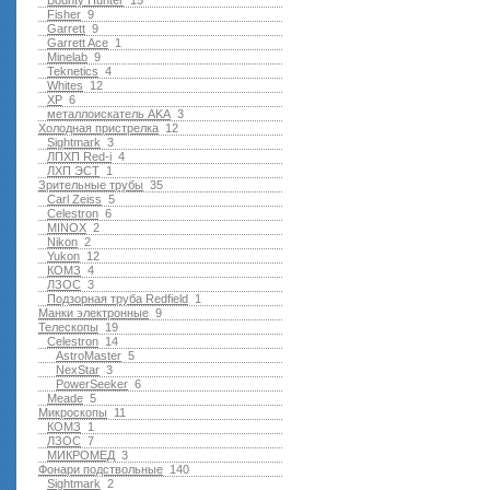
Bounty Hunter
15
Fisher
9
Garrett
9
Garrett Ace
1
Minelab
9
Teknetics
4
Whites
12
XP
6
металлоискатель AKA
3
Холодная пристрелка
12
Sightmark
3
ЛПХП Red-i
4
ЛХП ЭСТ
1
Зрительные трубы
35
Carl Zeiss
5
Celestron
6
MINOX
2
Nikon
2
Yukon
12
КОМЗ
4
ЛЗОС
3
Подзорная труба Redfield
1
Манки электронные
9
Телескопы
19
Celestron
14
AstroMaster
5
NexStar
3
PowerSeeker
6
Meade
5
Микроскопы
11
КОМЗ
1
ЛЗОС
7
МИКРОМЕД
3
Фонари подствольные
140
Sightmark
2