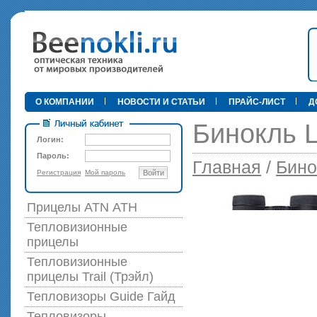
•
О КОМПАНИИ
НОВОСТИ И СТАТЬИ
ПРАЙС-ЛИСТ
Д
Бинокль L
Логин:
Пароль:
Главная
/
Бино
Регистрация
Мой пароль
Войти
89 000 р
Прицелы ATN АТН
Тепловизионные
прицелы
Тепловизионные
прицелы Trail (Трэйл)
Тепловизоры Guide Гайд
Тепловизоры