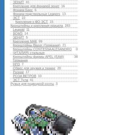
ЗЕНИТ
81
Крепление для фонарей зенит
16
Фонари Барс
6
Фонари подствольные Leapers
13
ЭСТ
22
Крепление к ФО ЭСТ
15
Кронштейны и крепления прицела
283
Leupold
11
ВОМЗ
14
ЗЕНИТ
5
Крепление МАК
99
Кронштейны Blaser (Германия)
21
Кронштейны CONTESSA ALESANDRO
0
(ИТАЛИЯ) стальные
Кронштейны фирмы APEL (EAW)
38
Германия
НПЗ
7
Обвес для оружия и тюнинг
20
Разное
17
РОЗА ВЕТРОВ
10
ЭСТ Тула
41
Ружья для подводной оxоты
3