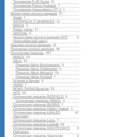
Тепловизор FLIR Scout
11
Тепловизор Pulsar Quantum
7
Тепловизор Новосибирск ПТ-2
1
Монокуляры ночного видения
47
Dedal
7
INFRATECH IT ИНФРАТЕХ
12
MINOX
2
Pulsar yukon
17
ДИПОЛЬ
4
Монокуляры ночного видения НПЗ
5
Новосибирский завод
Насадки ночного видения
20
Подсветки ночного видения
38
Оптические прицелы
347
MINOX
10
Nikon
31
Прицелы Nikon Buckmasters
0
Прицелы Nikon Fieldmaster
5
Прицелы Nikon Monarch
19
Прицелы Nikon ProStaff
7
Schmidt & Bender
9
VIXEN
7
ВОМЗ ПИЛАД Вологда
53
НПЗ
10
Оптические прицелы REDFIELD
0
Оптические прицелы HAKKO
0
Оптические прицелы BURRIS
7
Оптические прицелы Hakko (Хакко)
1
Оптические прицелы KAHLES
67
(Австрия)
Оптические прицелы Leica
7
Оптические прицелы Leupold
64
Оптические прицелы NIGHTFORCE
0
Найтфорс
Оптические прицелы Swarovski
2