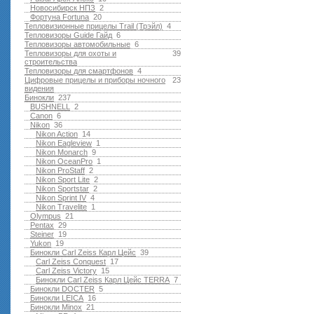
Новосибирск НПЗ
2
Фортуна Fortuna
20
Тепловизионные прицелы Trail (Трэйл)
4
Тепловизоры Guide Гайд
6
Тепловизоры автомобильные
6
Тепловизоры для охоты и
39
строительства
Тепловизоры для смартфонов
4
Цифровые прицелы и приборы ночного
23
видения
Бинокли
237
BUSHNELL
2
Canon
6
Nikon
36
Nikon Action
14
Nikon Eagleview
1
Nikon Monarch
9
Nikon OceanPro
1
Nikon ProStaff
2
Nikon Sport Lite
2
Nikon Sportstar
2
Nikon Sprint IV
4
Nikon Travelite
1
Olympus
21
Pentax
29
Steiner
19
Yukon
19
Бинокли Carl Zeiss Карл Цейс
39
Carl Zeiss Conquest
17
Carl Zeiss Victory
15
Бинокли Carl Zeiss Карл Цейс TERRA
7
Бинокли DOCTER
5
Бинокли LEICA
16
Бинокли Minox
21