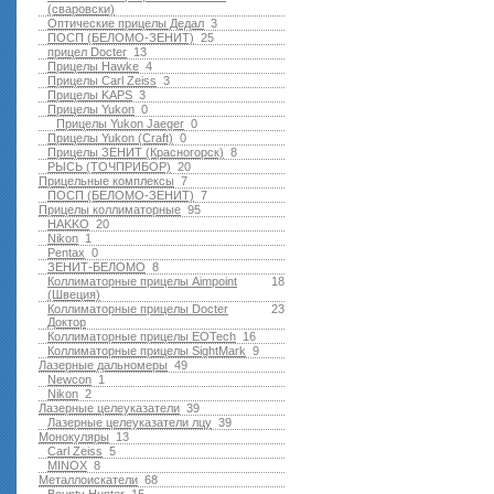
(сваровски)
Оптические прицелы Дедал
3
ПОСП (БЕЛОМО-ЗЕНИТ)
25
прицел Docter
13
Прицелы Hawke
4
Прицелы Carl Zeiss
3
Прицелы KAPS
3
Прицелы Yukon
0
Прицелы Yukon Jaeger
0
Прицелы Yukon (Craft)
0
Прицелы ЗЕНИТ (Красногорск)
8
РЫСЬ (ТОЧПРИБОР)
20
Прицельные комплексы
7
ПОСП (БЕЛОМО-ЗЕНИТ)
7
Прицелы коллиматорные
95
HAKKO
20
Nikon
1
Pentax
0
ЗЕНИТ-БЕЛОМО
8
Коллиматорные прицелы Aimpoint
18
(Швеция)
Коллиматорные прицелы Docter
23
Доктор
Коллиматорные прицелы EOTech
16
Коллиматорные прицелы SightMark
9
Лазерные дальномеры
49
Newcon
1
Nikon
2
Лазерные целеуказатели
39
Лазерные целеуказатели лцу
39
Монокуляры
13
Carl Zeiss
5
MINOX
8
Металлоискатели
68