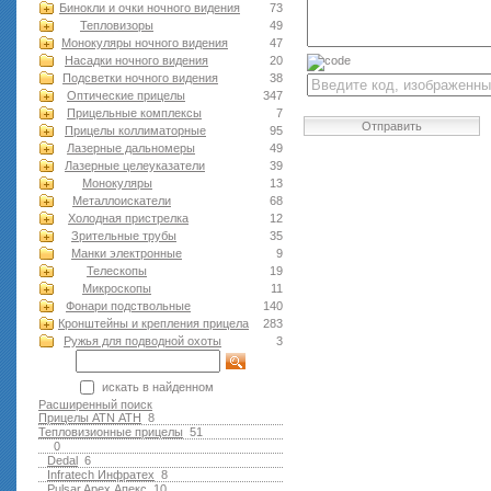
Бинокли и очки ночного видения
73
Тепловизоры
49
Монокуляры ночного видения
47
Насадки ночного видения
20
Подсветки ночного видения
38
Оптические прицелы
347
Прицельные комплексы
7
Отправить
Прицелы коллиматорные
95
Лазерные дальномеры
49
Лазерные целеуказатели
39
Монокуляры
13
Металлоискатели
68
Холодная пристрелка
12
Зрительные трубы
35
Манки электронные
9
Телескопы
19
Микроскопы
11
Фонари подствольные
140
Кронштейны и крепления прицела
283
Ружья для подводной оxоты
3
искать в найденном
Расширенный поиск
Прицелы ATN АТН
8
Тепловизионные прицелы
51
0
Dedal
6
Infratech Инфратех
8
Pulsar Apex Апекс
10