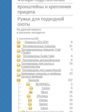
Кронштейны и крепления
прицела
Ружья для подводной
оxоты
На данный момент
в магазине находится:
1 посетитель(ей)
Прицелы ATN АТН
8
Тепловизионные прицелы
51
Тепловизионные прицелы Trail
4
(Трэйл)
Тепловизоры Guide Гайд
6
Тепловизоры автомобильные
6
Тепловизоры для охоты и
39
строительства
Тепловизоры для смартфонов
4
Цифровые прицелы и приборы
23
ночного видения
Бинокли
237
BUSHNELL
2
Canon
6
Nikon
36
Olympus
21
Pentax
29
Steiner
19
Yukon
19