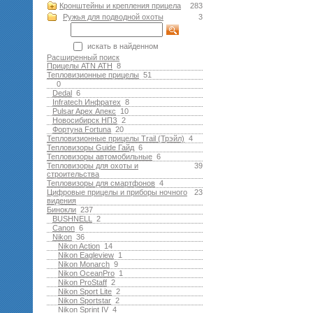
Кронштейны и крепления прицела
283
Ружья для подводной оxоты
3
искать в найденном
Расширенный поиск
Прицелы ATN АТН
8
Тепловизионные прицелы
51
0
Dedal
6
Infratech Инфратех
8
Pulsar Apex Апекс
10
Новосибирск НПЗ
2
Фортуна Fortuna
20
Тепловизионные прицелы Trail (Трэйл)
4
Тепловизоры Guide Гайд
6
Тепловизоры автомобильные
6
Тепловизоры для охоты и
39
строительства
Тепловизоры для смартфонов
4
Цифровые прицелы и приборы ночного
23
видения
Бинокли
237
BUSHNELL
2
Canon
6
Nikon
36
Nikon Action
14
Nikon Eagleview
1
Nikon Monarch
9
Nikon OceanPro
1
Nikon ProStaff
2
Nikon Sport Lite
2
Nikon Sportstar
2
Nikon Sprint IV
4