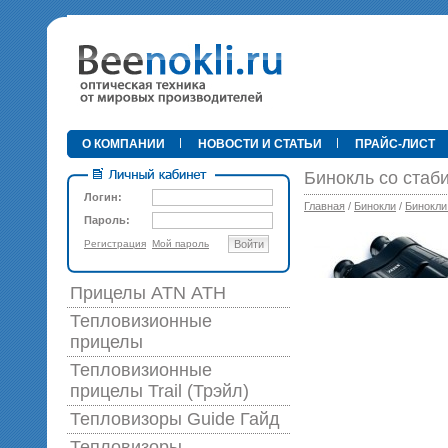
•
О КОМПАНИИ
НОВОСТИ И СТАТЬИ
ПРАЙС-ЛИСТ
Бинокль со стаб
Логин:
Главная
/
Бинокли
/
Бинокли
Пароль:
Регистрация
Мой пароль
Войти
89 0
Прицелы ATN АТН
Тепловизионные
прицелы
Тепловизионные
прицелы Trail (Трэйл)
Тепловизоры Guide Гайд
Тепловизоры