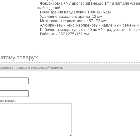
Фокусировка +/- 7 диоптрий! Гнездо 1/4" и 3/8" для уст
наблюдений.
Поле зрения на удалении 1000 м - 52 м
Удаление выходного зрачка 13 мм
Межзрачковое расстояние 57...73 мм.
Алюминиевый кейс, неопреновый наплечный ремень и к
Рабочие температуры от -20 до +40 градусов по Цельс
Габариты 267 / 275х161 мм.
 этому товару?
прос(ы) с помощью следующей формы.
но товара