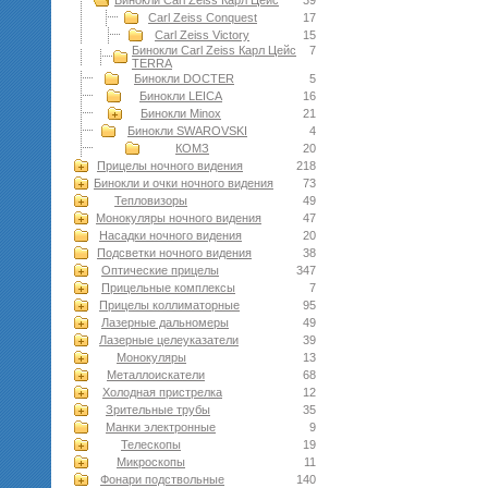
Бинокли Carl Zeiss Карл Цейс
39
Carl Zeiss Conquest
17
Carl Zeiss Victory
15
Бинокли Carl Zeiss Карл Цейс
7
TERRA
Бинокли DOCTER
5
Бинокли LEICA
16
Бинокли Minox
21
Бинокли SWAROVSKI
4
КОМЗ
20
Прицелы ночного видения
218
Бинокли и очки ночного видения
73
Тепловизоры
49
Монокуляры ночного видения
47
Насадки ночного видения
20
Подсветки ночного видения
38
Оптические прицелы
347
Прицельные комплексы
7
Прицелы коллиматорные
95
Лазерные дальномеры
49
Лазерные целеуказатели
39
Монокуляры
13
Металлоискатели
68
Холодная пристрелка
12
Зрительные трубы
35
Манки электронные
9
Телескопы
19
Микроскопы
11
Фонари подствольные
140