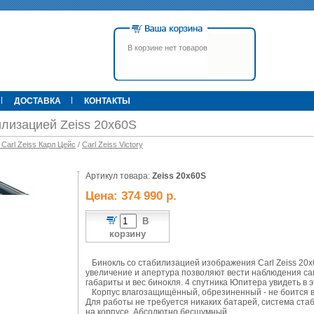
В корзине нет товаров
ДОСТАВКА
КОНТАКТЫ
илизацией Zeiss 20x60S
 Carl Zeiss Карл Цейс
/
Carl Zeiss Victory
00 р.
Артикул товара:
79 900 р.
Zeiss 20x60S
395 000 р.
Т
Прицел ATN X-Sight-4k Pro,
Pulsar Apex LRF XQ50 С
Цена: 374 990 р.
3-14, день/ночь (до
дальномером
600м/400м), трубка 30мм,
фото/видео, IOS/Android, до
В
6000Дж, 940гр.
корзину
Бинокль со стабилизацией изображения Carl Zeiss 20x
увеличение и апертура позволяют вести наблюдения са
габариты и вес бинокля. 4 спутника Юпитера увидеть в
Корпус влагозащищённый, обрезиненный - не боится в
Для работы не требуется никаких батарей, система ст
на корпусе. Абсолютно бесшумный.