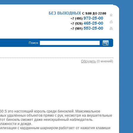
•
Поиск:
Обсудить
(0 мнений)
280 000 р.
365 000 р.
Тепловизионный прицел
Тепловизионный прице
Pulsar Trail XQ50
340 000 р.
Pulsar Trail XP50
епловизионный прицел
Pulsar Trail XP38
60 S это настоящий король среди биноклей. Максимальное
мых удалённых объектов прямо с рук, несмотря на внушительные
 этот бинокль сможет даже неискушённый наблюдатель.
лажности и дождя.
абилизации с карданным шарниром работает от нажатия клавиши