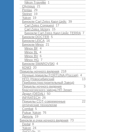
Nikon Travelite
1
Olympus
21
Pentax
29
Steiner
19
Yukon
19
Бинокли Carl Zeiss Карл Цейс
39
Carl Zeiss Conquest
17
Carl Zeiss Victory
15
Бинокли Carl Zeiss Карл Цейс TERRA
7
Бинокли DOCTER
5
Бинокли LEICA
16
Бинокли Minox
21
Minox BF
4
Minox BL
4
Minox BV
6
Minox HG
7
Бинокли SWAROVSKI
4
КОМЗ
20
Прицелы ночного видения
218
Ночные прицелы FORTUNA (Россия)
4
НПЗ (Новосибирский
13
Приборостростроительный Завод)
Прицелы ночного видения
3
Красногорского завода НП Зенит
Дедал (DEDAL)
50
INFRATECH
26
Прицелы СОТ-современные
22
оптические технологии
Combat
5
Pulsar Yukon
76
Диполь
19
Бинокли и очки ночного видения
73
Dedal
8
Yukon
24
ДИПОЛЬ
11