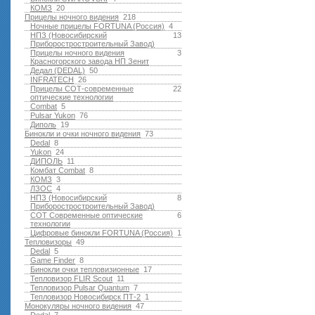
КОМЗ
20
Прицелы ночного видения
218
Ночные прицелы FORTUNA (Россия)
4
НПЗ (Новосибирский
13
Приборостростроительный Завод)
Прицелы ночного видения
3
Красногорского завода НП Зенит
Дедал (DEDAL)
50
INFRATECH
26
Прицелы СОТ-современные
22
оптические технологии
Combat
5
Pulsar Yukon
76
Диполь
19
Бинокли и очки ночного видения
73
Dedal
8
Yukon
24
ДИПОЛЬ
11
Комбат Combat
8
КОМЗ
3
ЛЗОС
4
НПЗ (Новосибирский
8
Приборостростроительный Завод)
СОТ Современные оптические
6
технологии
Цифровые бинокли FORTUNA (Россия)
1
Тепловизоры
49
Dedal
5
Game Finder
8
Бинокли очки тепловизионные
17
Тепловизор FLIR Scout
11
Тепловизор Pulsar Quantum
7
Тепловизор Новосибирск ПТ-2
1
Монокуляры ночного видения
47