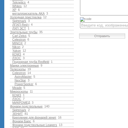
Teknetics
4
Whites
12
XP
6
металлоискатель AKA
3
Холодная пристрелка
12
Sightmark
3
ЛПХП Red-i
4
ЛХП ЭСТ
1
Зрительные трубы
35
Carl Zeiss
5
Отправить
Celestron
6
MINOX
2
Nikon
2
Yukon
12
КОМЗ
4
ЛЗОС
3
Подзорная труба Redfield
1
Манки электронные
9
Телескопы
19
Celestron
14
AstroMaster
5
NexStar
3
PowerSeeker
6
Meade
5
Микроскопы
11
КОМЗ
1
ЛЗОС
7
МИКРОМЕД
3
Фонари подствольные
140
Sightmark
2
ЗЕНИТ
81
Крепление для фонарей зенит
16
Фонари Барс
6
Фонари подствольные Leapers
13