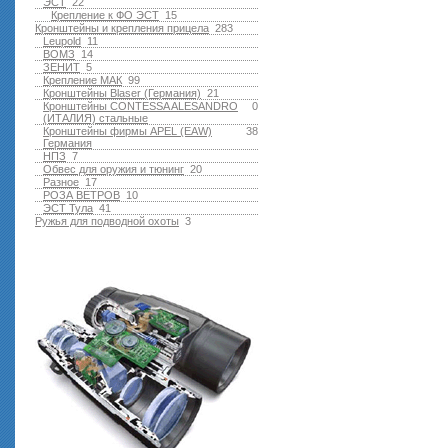
ЭСТ
22
Крепление к ФО ЭСТ
15
Кронштейны и крепления прицела
283
Leupold
11
ВОМЗ
14
ЗЕНИТ
5
Крепление МАК
99
Кронштейны Blaser (Германия)
21
Кронштейны CONTESSA ALESANDRO
0
(ИТАЛИЯ) стальные
Кронштейны фирмы APEL (EAW)
38
Германия
НПЗ
7
Обвес для оружия и тюнинг
20
Разное
17
РОЗА ВЕТРОВ
10
ЭСТ Тула
41
Ружья для подводной оxоты
3