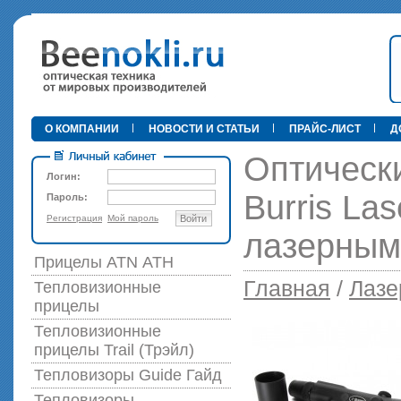
•
О КОМПАНИИ
НОВОСТИ И СТАТЬИ
ПРАЙС-ЛИСТ
Д
Оптическ
Логин:
Burris Las
Пароль:
Регистрация
Мой пароль
Войти
89 000 р
лазерным
Прицелы ATN АТН
Главная
/
Лазе
Тепловизионные
прицелы
Тепловизионные
прицелы Trail (Трэйл)
Тепловизоры Guide Гайд
Тепловизоры