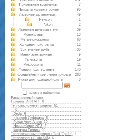
Прицельные комплексы
7
Прицелы коллиматорные
95
Лазерные дальномеры
49
Newcon
1
Nikon
2
Лазерные целеуказатели
39
Монокуляры
13
Металлоискатели
68
Холодная пристрелка
12
Зрительные трубы
35
Манки электронные
9
Телескопы
19
Микроскопы
11
Фонари подствольные
140
Кронштейны и крепления прицела
283
Ружья для подводной оxоты
3
искать в найденном
Расширенный поиск
Прицелы ATN АТН
8
Тепловизионные прицелы
51
0
Dedal
6
Infratech Инфратех
8
Pulsar Apex Апекс
10
Новосибирск НПЗ
2
Фортуна Fortuna
20
Тепловизионные прицелы Trail (Трэйл)
4
Тепловизоры Guide Гайд
6