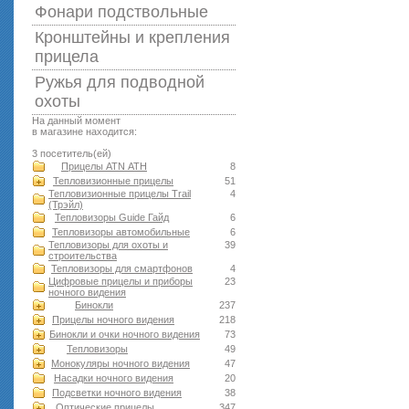
Фонари подствольные
Кронштейны и крепления
прицела
Ружья для подводной
оxоты
На данный момент
в магазине находится:
3 посетитель(ей)
Прицелы ATN АТН
8
Тепловизионные прицелы
51
Тепловизионные прицелы Trail
4
(Трэйл)
Тепловизоры Guide Гайд
6
Тепловизоры автомобильные
6
Тепловизоры для охоты и
39
строительства
Тепловизоры для смартфонов
4
Цифровые прицелы и приборы
23
ночного видения
Бинокли
237
Прицелы ночного видения
218
Бинокли и очки ночного видения
73
Тепловизоры
49
Монокуляры ночного видения
47
Насадки ночного видения
20
Подсветки ночного видения
38
Оптические прицелы
347