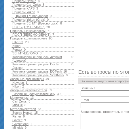
Прицелы Hawke
4
Прицелы Carl Zeiss
3
Прицелы KAPS
3
Прицелы Yukon
0
Прицелы Yukon Jaeger
0
Прицелы Yukon (Craft)
0
Прицелы ЗЕНИТ (Красногорск)
8
РЫСЬ (ТОЧПРИБОР)
20
Прицельные комплексы
7
ПОСП (БЕЛОМО-ЗЕНИТ)
7
Прицелы коллиматорные
95
HAKKO
20
Nikon
1
Pentax
0
ЗЕНИТ-БЕЛОМО
8
Коллиматорные прицелы Aimpoint
18
(Швеция)
Коллиматорные прицелы Docter
23
Доктор
Есть вопросы по это
Коллиматорные прицелы EOTech
16
Коллиматорные прицелы SightMark
9
Лазерные дальномеры
49
Вы можете задать нам вопрос(
Newcon
1
Nikon
2
Ваше имя
Лазерные целеуказатели
39
Лазерные целеуказатели лцу
39
Монокуляры
13
E-mail
Carl Zeiss
5
MINOX
8
Металлоискатели
68
Ваши вопросы относительно то
Bounty Hunter
15
Fisher
9
Garrett
9
Garrett Ace
1
Minelab
9