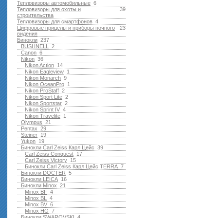
Тепловизоры автомобильные
6
Тепловизоры для охоты и
39
строительства
Тепловизоры для смартфонов
4
Цифровые прицелы и приборы ночного
23
видения
Бинокли
237
BUSHNELL
2
Canon
6
Nikon
36
Nikon Action
14
Nikon Eagleview
1
Nikon Monarch
9
Nikon OceanPro
1
Nikon ProStaff
2
Nikon Sport Lite
2
Nikon Sportstar
2
Nikon Sprint IV
4
Nikon Travelite
1
Olympus
21
Pentax
29
Steiner
19
Yukon
19
Бинокли Carl Zeiss Карл Цейс
39
Carl Zeiss Conquest
17
Carl Zeiss Victory
15
Бинокли Carl Zeiss Карл Цейс TERRA
7
Бинокли DOCTER
5
Бинокли LEICA
16
Бинокли Minox
21
Minox BF
4
Minox BL
4
Minox BV
6
Minox HG
7
Бинокли SWAROVSKI
4