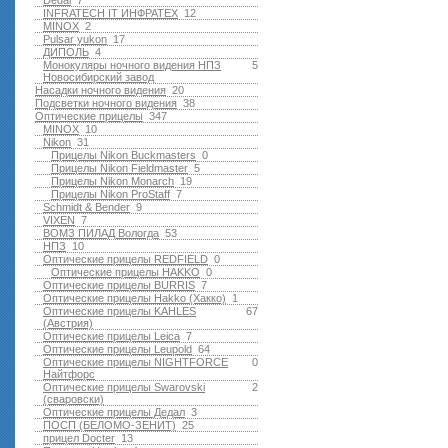
Dedal
7
INFRATECH IT ИНФРАТЕХ
12
MINOX
2
Pulsar yukon
17
ДИПОЛЬ
4
Монокуляры ночного видения НПЗ
5
Новосибирский завод
Насадки ночного видения
20
Подсветки ночного видения
38
Оптические прицелы
347
MINOX
10
Nikon
31
Прицелы Nikon Buckmasters
0
Прицелы Nikon Fieldmaster
5
Прицелы Nikon Monarch
19
Прицелы Nikon ProStaff
7
Schmidt & Bender
9
VIXEN
7
ВОМЗ ПИЛАД Вологда
53
НПЗ
10
Оптические прицелы REDFIELD
0
Оптические прицелы HAKKO
0
Оптические прицелы BURRIS
7
Оптические прицелы Hakko (Хакко)
1
Оптические прицелы KAHLES
67
(Австрия)
Оптические прицелы Leica
7
Оптические прицелы Leupold
64
Оптические прицелы NIGHTFORCE
0
Найтфорс
Оптические прицелы Swarovski
2
(сваровски)
Оптические прицелы Дедал
3
ПОСП (БЕЛОМО-ЗЕНИТ)
25
прицел Docter
13