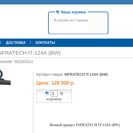
В корзине нет товаров
ДОСТАВКА
КОНТАКТЫ
INFRATECH IT-124А (BW)
видения
/
INFRATECH
00 р.
Артикул товара:
79 900 р.
INFRATECH IT-124А (BW)
395 000 р.
Т
Прицел ATN X-Sight-4k Pro,
Pulsar Apex LRF XQ50 С
Цена: 128 000 р.
3-14, день/ночь (до
дальномером
600м/400м), трубка 30мм,
фото/видео, IOS/Android, до
В
6000Дж, 940гр.
корзину
Ночной прицел
INFRATECH
IT
-124А (BW)