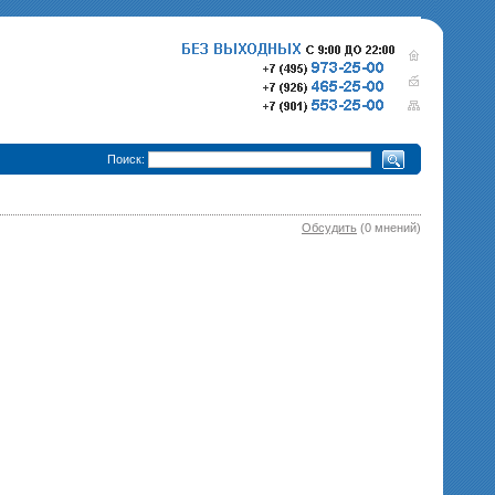
•
Поиск:
Обсудить
(0 мнений)
280 000 р.
365 000 р.
Тепловизионный прицел
Тепловизионный прице
Pulsar Trail XQ50
340 000 р.
Pulsar Trail XP50
епловизионный прицел
Pulsar Trail XP38