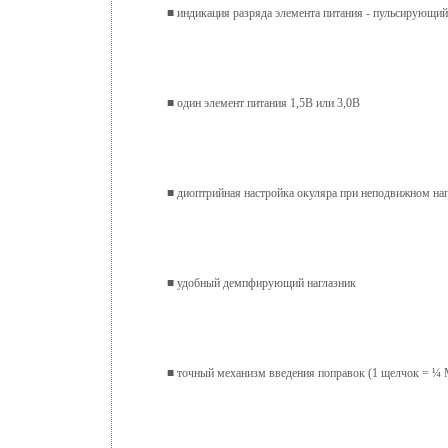
■ индикация разряда элемента питания - пульсирующи
■ один элемент питания 1,5В или 3,0В
■ диоптрийная настройка окуляра при неподвижном на
■ удобный демпфирующий наглазник
■ точный механизм введения поправок (1 щелчок = ¼