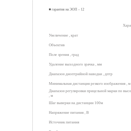
■ гарантия на ЭОП – 12
Хара
Увеличение , крат
Объектив
Поле зрения , град
Удаление выходного зрачка , мм
Диапазон диоптрийной наводки , дптр
Минимальная дистанция резкого изображения , м
Диапазон регулировки прицельной марки по высо
, м
Шаг выверки на дистанции 100м
Напряжение питания , В
Источник питания