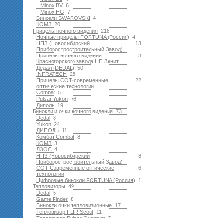
Minox BV
6
Minox HG
7
Бинокли SWAROVSKI
4
КОМЗ
20
Прицелы ночного видения
218
Ночные прицелы FORTUNA (Россия)
4
НПЗ (Новосибирский
13
Приборостростроительный Завод)
Прицелы ночного видения
3
Красногорского завода НП Зенит
Дедал (DEDAL)
50
INFRATECH
26
Прицелы СОТ-современные
22
оптические технологии
Combat
5
Pulsar Yukon
76
Диполь
19
Бинокли и очки ночного видения
73
Dedal
8
Yukon
24
ДИПОЛЬ
11
Комбат Combat
8
КОМЗ
3
ЛЗОС
4
НПЗ (Новосибирский
8
Приборостростроительный Завод)
СОТ Современные оптические
6
технологии
Цифровые бинокли FORTUNA (Россия)
1
Тепловизоры
49
Dedal
5
Game Finder
8
Бинокли очки тепловизионные
17
Тепловизор FLIR Scout
11