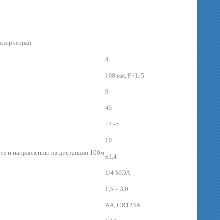
ктеристики
4
108 мм, F /1, 5
9
45
+2 -5
10
те и направлению на дистанции 100м
±1,4
1/4 MOA
1,5 – 3,0
AA, CR123A