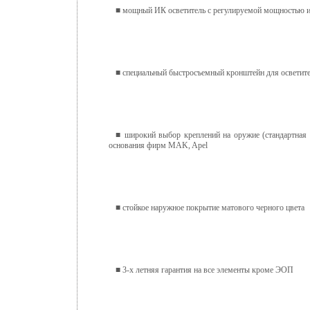
■ мощный ИК осветитель с регулируемой мощностью и
■ специальный быстросъемный кронштейн для ос
■ широкий выбор креплений на оружие (стандартн
основания фирм MAK, Apel
■ стойкое наружное покрытие матового черного цвета
■ 3-х летняя гарантия на все элементы кроме ЭОП