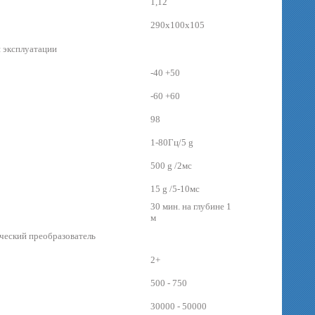
1,12
290x100x105
 эксплуатации
-40 +50
-60 +60
98
1-80Гц/5 g
500 g /2мс
15 g /5-10мс
30 мин. на глубине 1
м
ческий преобразователь
2+
500 - 750
30000 - 50000