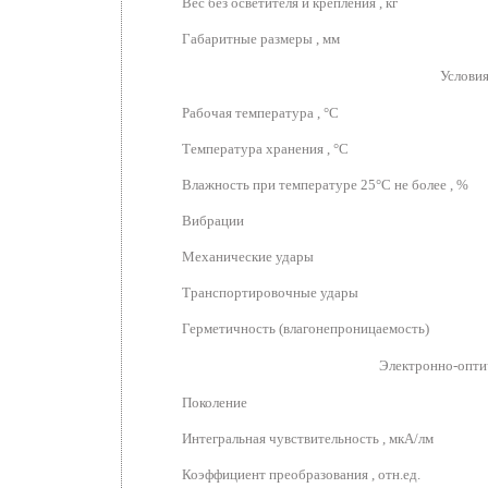
Вес без осветителя и крепления , кг
Габаритные размеры , мм
Условия
Рабочая температура , °С
Температура хранения , °С
Влажность при температуре 25°С не более , %
Вибрации
Механические удары
Транспортировочные удары
Герметичность (влагонепроницаемость)
Электронно-опти
Поколение
Интегральная чувствительность , мкА/лм
Коэффициент преобразования , отн.ед.