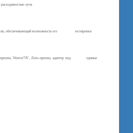
 расходимостью луча
ветителя, обеспечивающий возможность его юстировки
ая призма, Weaver7/8’, Zeiss-призма, адаптер под единые