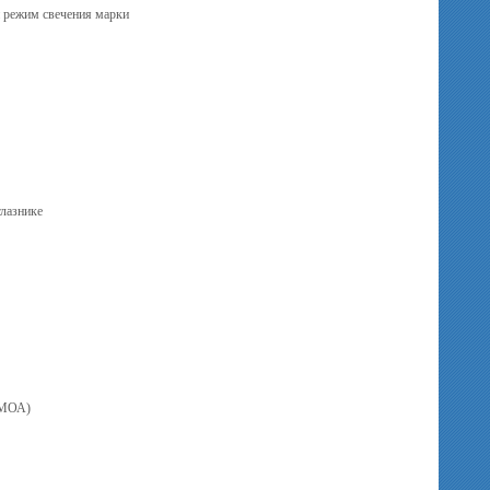
й режим свечения марки
глазнике
 МОА)