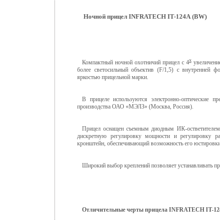
Ночной прицел
INFRATECH
IT
-124А (BW)
х
Компактный ночной охотничий прицел с 4
увеличение
более светосильный объектив (F/1,5) с внутренней ф
яркостью прицельной марки.
В прицеле используются электронно-оптические п
производства ОАО «МЭЛЗ» (Москва, Россия).
Прицел оснащен съемным диодным ИК-остветителем 
дискретную регулировку мощности и регулировку ра
кронштейн, обеспечивающий возможность его юстировки
Широкий выбор креплений позволяет устанавливать при
Отличительные черты прицела
INFRATECH
IT-1