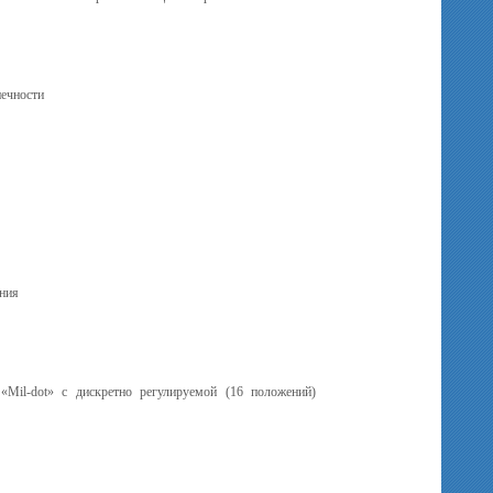
нечности
ения
ли «Mil-dot» с дискретно регулируемой (16 положений)