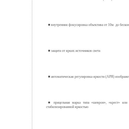
■ внутренняя фокусировка объектива от 10м до беско
■ защита от ярких источников света
■ автоматическая регулировка яркости (АРЯ) изображ
■ прицельная марка типа «шеврон», «крест» и
стабилизированной яркостью