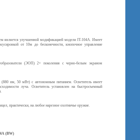
м является улучшенной модификацией модели IT-104A. Имеет
окусировкой от 10м до бесконечности, кнопочное управление
реобразователи (ЭОП) 2+ поколения с черно-белым экраном
(880 нм, 50 мВт) с автономным питанием. Осветитель имеет
сходимости луча. Осветитель установлен на быстросъемный
.
цел, практически, на любое нарезное охотничье оружие.
24А (BW)