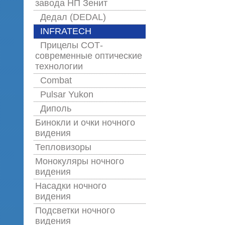
завода НП Зенит
Дедал (DEDAL)
INFRATECH
Прицелы СОТ-
современные оптические
технологии
Combat
Pulsar Yukon
Диполь
Бинокли и очки ночного
видения
Тепловизоры
Монокуляры ночного
видения
Насадки ночного
видения
Подсветки ночного
видения