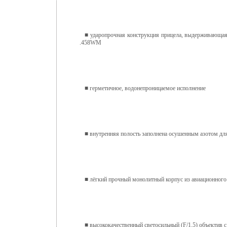
■ ударопрочная конструкция прицела, выдержив
.458WM
■ герметичное, водонепроницаемое исполнение
■ внутренняя полость заполнена осушенным азотом для
■ лёгкий прочный монолитный корпус из авиационного
■ высококачественный светосильный (F/1.5) объекти