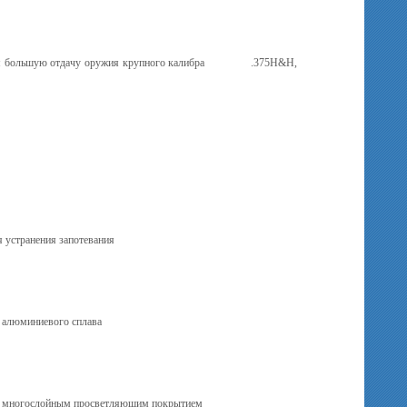
ающая большую отдачу оружия крупного калибра .375Н&H,
 устранения запотевания
 алюминиевого сплава
в с многослойным просветляющим покрытием