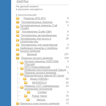
оxоты
На данный момент
в магазине находится:
4 посетитель(ей)
Прицелы ATN АТН
8
Тепловизионные прицелы
51
Тепловизионные прицелы Trail
4
(Трэйл)
Тепловизоры Guide Гайд
6
Тепловизоры автомобильные
6
Тепловизоры для охоты и
39
строительства
Тепловизоры для смартфонов
4
Цифровые прицелы и приборы
23
ночного видения
Бинокли
237
Прицелы ночного видения
218
Ночные прицелы FORTUNA
4
(Россия)
НПЗ (Новосибирский
13
Приборостростроительный Завод)
Прицелы ночного видения
3
Красногорского завода НП Зенит
Дедал (DEDAL)
50
INFRATECH
26
Прицелы СОТ-современные
22
оптические технологии
Combat
5
Pulsar Yukon
76
Диполь
19
Бинокли и очки ночного видения
73