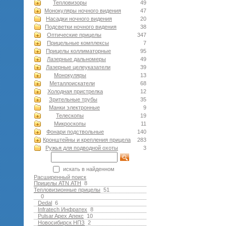
Тепловизоры
49
Монокуляры ночного видения
47
Насадки ночного видения
20
Подсветки ночного видения
38
Оптические прицелы
347
Прицельные комплексы
7
Прицелы коллиматорные
95
Лазерные дальномеры
49
Лазерные целеуказатели
39
Монокуляры
13
Металлоискатели
68
Холодная пристрелка
12
Зрительные трубы
35
Манки электронные
9
Телескопы
19
Микроскопы
11
Фонари подствольные
140
Кронштейны и крепления прицела
283
Ружья для подводной оxоты
3
искать в найденном
Расширенный поиск
Прицелы ATN АТН
8
Тепловизионные прицелы
51
0
Dedal
6
Infratech Инфратех
8
Pulsar Apex Апекс
10
Новосибирск НПЗ
2