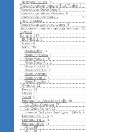
Фортуна Fortuna
20
Тепловизионные прицелы Trail (Трэйл)
4
Тепловизоры Guide Гайд
6
Тепловизоры автомобильные
6
Тепловизоры для охоты и
39
строительства
Тепловизоры для смартфонов
4
Цифровые прицелы и приборы ночного
23
видения
Бинокли
237
BUSHNELL
2
Canon
6
Nikon
36
Nikon Action
14
Nikon Eagleview
1
Nikon Monarch
9
Nikon OceanPro
1
Nikon ProStaff
2
Nikon Sport Lite
2
Nikon Sportstar
2
Nikon Sprint IV
4
Nikon Travelite
1
Olympus
21
Pentax
29
Steiner
19
Yukon
19
Бинокли Carl Zeiss Карл Цейс
39
Carl Zeiss Conquest
17
Carl Zeiss Victory
15
Бинокли Carl Zeiss Карл Цейс TERRA
7
Бинокли DOCTER
5
Бинокли LEICA
16
Бинокли Minox
21
Minox BF
4
Minox BL
4