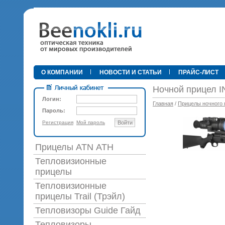
•
О КОМПАНИИ
НОВОСТИ И СТАТЬИ
ПРАЙС-ЛИСТ
Ночной прицел 
Логин:
Главная
/
Прицелы ночного 
Пароль:
Регистрация
Мой пароль
Войти
89 0
Прицелы ATN АТН
Тепловизионные
прицелы
Тепловизионные
прицелы Trail (Трэйл)
Тепловизоры Guide Гайд
Тепловизоры