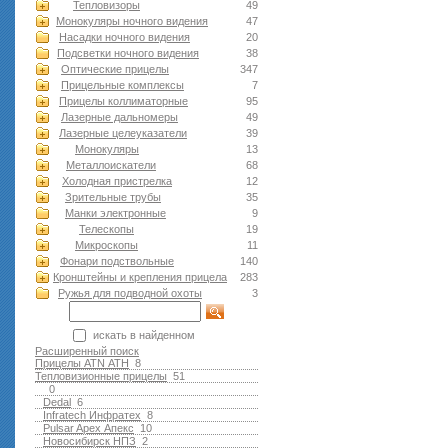
Тепловизоры
49
Монокуляры ночного видения
47
Насадки ночного видения
20
Подсветки ночного видения
38
Оптические прицелы
347
Прицельные комплексы
7
Прицелы коллиматорные
95
Лазерные дальномеры
49
Лазерные целеуказатели
39
Монокуляры
13
Металлоискатели
68
Холодная пристрелка
12
Зрительные трубы
35
Манки электронные
9
Телескопы
19
Микроскопы
11
Фонари подствольные
140
Кронштейны и крепления прицела
283
Ружья для подводной оxоты
3
искать в найденном
Расширенный поиск
Прицелы ATN АТН
8
Тепловизионные прицелы
51
0
Dedal
6
Infratech Инфратех
8
Pulsar Apex Апекс
10
Новосибирск НПЗ
2