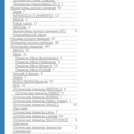
Тепловизор Pulsar Quantum
7
Тепловизор Новосибирск ПТ-2
1
Монокуляры ночного видения
47
Dedal
7
INFRATECH IT ИНФРАТЕХ
12
MINOX
2
Pulsar yukon
17
ДИПОЛЬ
4
Монокуляры ночного видения НПЗ
5
Новосибирский завод
Насадки ночного видения
20
Подсветки ночного видения
38
Оптические прицелы
347
MINOX
10
Nikon
31
Прицелы Nikon Buckmasters
0
Прицелы Nikon Fieldmaster
5
Прицелы Nikon Monarch
19
Прицелы Nikon ProStaff
7
Schmidt & Bender
9
VIXEN
7
ВОМЗ ПИЛАД Вологда
53
НПЗ
10
Оптические прицелы REDFIELD
0
Оптические прицелы HAKKO
0
Оптические прицелы BURRIS
7
Оптические прицелы Hakko (Хакко)
1
Оптические прицелы KAHLES
67
(Австрия)
Оптические прицелы Leica
7
Оптические прицелы Leupold
64
Оптические прицелы NIGHTFORCE
0
Найтфорс
Оптические прицелы Swarovski
2
(сваровски)