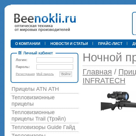
•
О КОМПАНИИ
НОВОСТИ И СТАТЬИ
ПРАЙС-ЛИСТ
Д
Ночной п
Логин:
Пароль:
Главная
/
Приц
Регистрация
Мой пароль
Войти
89 000 р
INFRATECH
Прицелы ATN АТН
Тепловизионные
прицелы
Тепловизионные
прицелы Trail (Трэйл)
Тепловизоры Guide Гайд
Тепловизоры