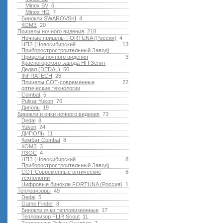
Minox BV
6
Minox HG
7
Бинокли SWAROVSKI
4
КОМЗ
20
Прицелы ночного видения
218
Ночные прицелы FORTUNA (Россия)
4
НПЗ (Новосибирский
13
Приборостростроительный Завод)
Прицелы ночного видения
3
Красногорского завода НП Зенит
Дедал (DEDAL)
50
INFRATECH
26
Прицелы СОТ-современные
22
оптические технологии
Combat
5
Pulsar Yukon
76
Диполь
19
Бинокли и очки ночного видения
73
Dedal
8
Yukon
24
ДИПОЛЬ
11
Комбат Combat
8
КОМЗ
3
ЛЗОС
4
НПЗ (Новосибирский
8
Приборостростроительный Завод)
СОТ Современные оптические
6
технологии
Цифровые бинокли FORTUNA (Россия)
1
Тепловизоры
49
Dedal
5
Game Finder
8
Бинокли очки тепловизионные
17
Тепловизор FLIR Scout
11