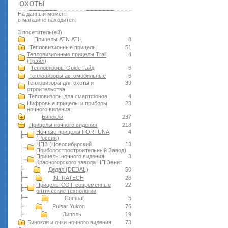
оxоты
На данный момент
в магазине находится:
3 посетитель(ей)
Прицелы ATN АТН
8
Тепловизионные прицелы
51
Тепловизионные прицелы Trail
4
(Трэйл)
Тепловизоры Guide Гайд
6
Тепловизоры автомобильные
6
Тепловизоры для охоты и
39
строительства
Тепловизоры для смартфонов
4
Цифровые прицелы и приборы
23
ночного видения
Бинокли
237
Прицелы ночного видения
218
Ночные прицелы FORTUNA
4
(Россия)
НПЗ (Новосибирский
13
Приборостростроительный Завод)
Прицелы ночного видения
3
Красногорского завода НП Зенит
Дедал (DEDAL)
50
INFRATECH
26
Прицелы СОТ-современные
22
оптические технологии
Combat
5
Pulsar Yukon
76
Диполь
19
Бинокли и очки ночного видения
73