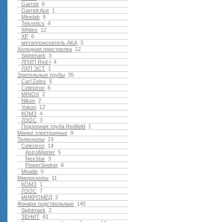
Garrett
9
Garrett Ace
1
Minelab
9
Teknetics
4
Whites
12
XP
6
металлоискатель AKA
3
Холодная пристрелка
12
Sightmark
3
ЛПХП Red-i
4
ЛХП ЭСТ
1
Зрительные трубы
35
Carl Zeiss
5
Celestron
6
MINOX
2
Nikon
2
Yukon
12
КОМЗ
4
ЛЗОС
3
Подзорная труба Redfield
1
Манки электронные
9
Телескопы
19
Celestron
14
AstroMaster
5
NexStar
3
PowerSeeker
6
Meade
5
Микроскопы
11
КОМЗ
1
ЛЗОС
7
МИКРОМЕД
3
Фонари подствольные
140
Sightmark
2
ЗЕНИТ
81