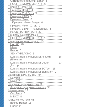
Оптические прицелы Дедал
3
ПОСП (БЕЛОМО-ЗЕНИТ)
25
прицел Docter
13
Прицелы Hawke
4
Прицелы Carl Zeiss
3
Прицелы KAPS
3
Прицелы Yukon
0
Прицелы Yukon Jaeger
0
Прицелы Yukon (Craft)
0
Прицелы ЗЕНИТ (Красногорск)
8
РЫСЬ (ТОЧПРИБОР)
20
Прицельные комплексы
7
ПОСП (БЕЛОМО-ЗЕНИТ)
7
Прицелы коллиматорные
95
HAKKO
20
Nikon
1
Pentax
0
ЗЕНИТ-БЕЛОМО
8
Коллиматорные прицелы Aimpoint
18
(Швеция)
Коллиматорные прицелы Docter
23
Доктор
Коллиматорные прицелы EOTech
16
Коллиматорные прицелы SightMark
9
Лазерные дальномеры
49
Newcon
1
Nikon
2
Лазерные целеуказатели
39
Лазерные целеуказатели лцу
39
Монокуляры
13
Carl Zeiss
5
MINOX
8
Металлоискатели
68
Bounty Hunter
15
Fisher
9