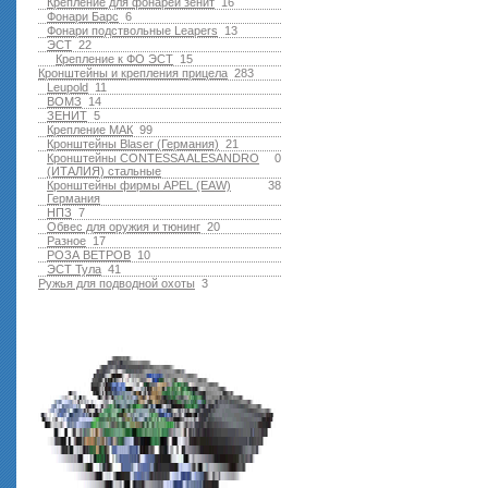
Крепление для фонарей зенит
16
Фонари Барс
6
Фонари подствольные Leapers
13
ЭСТ
22
Крепление к ФО ЭСТ
15
Кронштейны и крепления прицела
283
Leupold
11
ВОМЗ
14
ЗЕНИТ
5
Крепление МАК
99
Кронштейны Blaser (Германия)
21
Кронштейны CONTESSA ALESANDRO
0
(ИТАЛИЯ) стальные
Кронштейны фирмы APEL (EAW)
38
Германия
НПЗ
7
Обвес для оружия и тюнинг
20
Разное
17
РОЗА ВЕТРОВ
10
ЭСТ Тула
41
Ружья для подводной оxоты
3