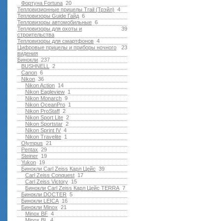
Фортуна Fortuna
20
Тепловизионные прицелы Trail (Трэйл)
4
Тепловизоры Guide Гайд
6
Тепловизоры автомобильные
6
Тепловизоры для охоты и
39
строительства
Тепловизоры для смартфонов
4
Цифровые прицелы и приборы ночного
23
видения
Бинокли
237
BUSHNELL
2
Canon
6
Nikon
36
Nikon Action
14
Nikon Eagleview
1
Nikon Monarch
9
Nikon OceanPro
1
Nikon ProStaff
2
Nikon Sport Lite
2
Nikon Sportstar
2
Nikon Sprint IV
4
Nikon Travelite
1
Olympus
21
Pentax
29
Steiner
19
Yukon
19
Бинокли Carl Zeiss Карл Цейс
39
Carl Zeiss Conquest
17
Carl Zeiss Victory
15
Бинокли Carl Zeiss Карл Цейс TERRA
7
Бинокли DOCTER
5
Бинокли LEICA
16
Бинокли Minox
21
Minox BF
4
Minox BL
4