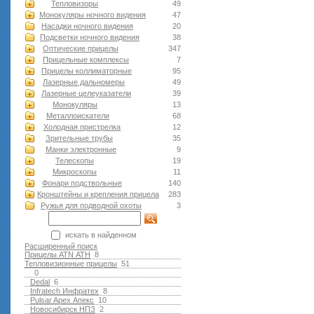
Тепловизоры
49
Монокуляры ночного видения
47
Насадки ночного видения
20
Подсветки ночного видения
38
Оптические прицелы
347
Прицельные комплексы
7
Прицелы коллиматорные
95
Лазерные дальномеры
49
Лазерные целеуказатели
39
Монокуляры
13
Металлоискатели
68
Холодная пристрелка
12
Зрительные трубы
35
Манки электронные
9
Телескопы
19
Микроскопы
11
Фонари подствольные
140
Кронштейны и крепления прицела
283
Ружья для подводной оxоты
3
искать в найденном
Расширенный поиск
Прицелы ATN АТН
8
Тепловизионные прицелы
51
0
Dedal
6
Infratech Инфратех
8
Pulsar Apex Апекс
10
Новосибирск НПЗ
2