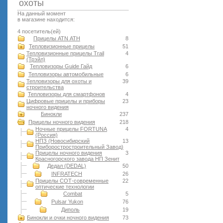
оxоты
На данный момент
в магазине находится:
4 посетитель(ей)
Прицелы ATN АТН
8
Тепловизионные прицелы
51
Тепловизионные прицелы Trail
4
(Трэйл)
Тепловизоры Guide Гайд
6
Тепловизоры автомобильные
6
Тепловизоры для охоты и
39
строительства
Тепловизоры для смартфонов
4
Цифровые прицелы и приборы
23
ночного видения
Бинокли
237
Прицелы ночного видения
218
Ночные прицелы FORTUNA
4
(Россия)
НПЗ (Новосибирский
13
Приборостростроительный Завод)
Прицелы ночного видения
3
Красногорского завода НП Зенит
Дедал (DEDAL)
50
INFRATECH
26
Прицелы СОТ-современные
22
оптические технологии
Combat
5
Pulsar Yukon
76
Диполь
19
Бинокли и очки ночного видения
73