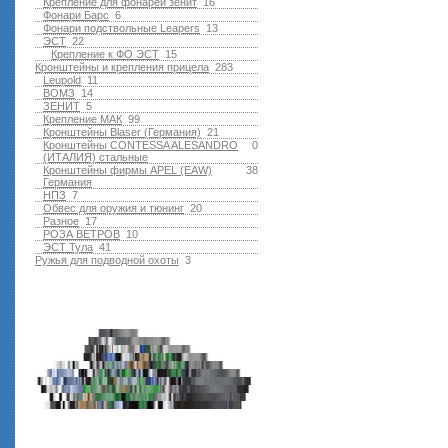
Крепление для фонарей зенит
16
Фонари Барс
6
Фонари подствольные Leapers
13
ЭСТ
22
Крепление к ФО ЭСТ
15
Кронштейны и крепления прицела
283
Leupold
11
ВОМЗ
14
ЗЕНИТ
5
Крепление МАК
99
Кронштейны Blaser (Германия)
21
Кронштейны CONTESSA ALESANDRO
0
(ИТАЛИЯ) стальные
Кронштейны фирмы APEL (EAW)
38
Германия
НПЗ
7
Обвес для оружия и тюнинг
20
Разное
17
РОЗА ВЕТРОВ
10
ЭСТ Тула
41
Ружья для подводной оxоты
3