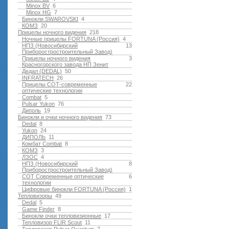
Minox BV
6
Minox HG
7
Бинокли SWAROVSKI
4
КОМЗ
20
Прицелы ночного видения
218
Ночные прицелы FORTUNA (Россия)
4
НПЗ (Новосибирский
13
Приборостростроительный Завод)
Прицелы ночного видения
3
Красногорского завода НП Зенит
Дедал (DEDAL)
50
INFRATECH
26
Прицелы СОТ-современные
22
оптические технологии
Combat
5
Pulsar Yukon
76
Диполь
19
Бинокли и очки ночного видения
73
Dedal
8
Yukon
24
ДИПОЛЬ
11
Комбат Combat
8
КОМЗ
3
ЛЗОС
4
НПЗ (Новосибирский
8
Приборостростроительный Завод)
СОТ Современные оптические
6
технологии
Цифровые бинокли FORTUNA (Россия)
1
Тепловизоры
49
Dedal
5
Game Finder
8
Бинокли очки тепловизионные
17
Тепловизор FLIR Scout
11