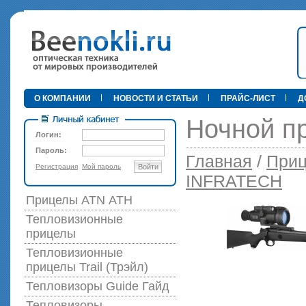
•
О КОМПАНИИ
НОВОСТИ И СТАТЬИ
ПРАЙС-ЛИСТ
Д
Ночной п
Логин:
Пароль:
Главная
/
Приц
Регистрация
Мой пароль
Войти
89 000 р
INFRATECH
Прицелы ATN АТН
Тепловизионные
прицелы
Тепловизионные
прицелы Trail (Трэйл)
Тепловизоры Guide Гайд
Тепловизоры