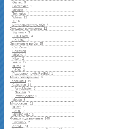
Garrett
9
Garrett Ace
1
Minelab
9
Teknetics
4
Whites
12
XP
6
металлоискатель AKA
3
Холодная пристрелка
12
Sightmark
3
ЛПХП Red-i
4
ЛХП ЭСТ
1
Зрительные трубы
35
Carl Zeiss
5
Celestron
6
MINOX
2
Nikon
2
Yukon
12
КОМЗ
4
ЛЗОС
3
Подзорная труба Redfield
1
Манки электронные
9
Телескопы
19
Celestron
14
AstroMaster
5
NexStar
3
PowerSeeker
6
Meade
5
Микроскопы
11
КОМЗ
1
ЛЗОС
7
МИКРОМЕД
3
Фонари подствольные
140
Sightmark
2
ЗЕНИТ
81