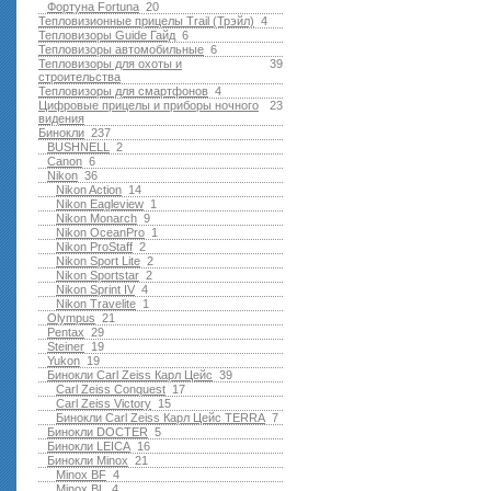
Фортуна Fortuna
20
Тепловизионные прицелы Trail (Трэйл)
4
Тепловизоры Guide Гайд
6
Тепловизоры автомобильные
6
Тепловизоры для охоты и
39
строительства
Тепловизоры для смартфонов
4
Цифровые прицелы и приборы ночного
23
видения
Бинокли
237
BUSHNELL
2
Canon
6
Nikon
36
Nikon Action
14
Nikon Eagleview
1
Nikon Monarch
9
Nikon OceanPro
1
Nikon ProStaff
2
Nikon Sport Lite
2
Nikon Sportstar
2
Nikon Sprint IV
4
Nikon Travelite
1
Olympus
21
Pentax
29
Steiner
19
Yukon
19
Бинокли Carl Zeiss Карл Цейс
39
Carl Zeiss Conquest
17
Carl Zeiss Victory
15
Бинокли Carl Zeiss Карл Цейс TERRA
7
Бинокли DOCTER
5
Бинокли LEICA
16
Бинокли Minox
21
Minox BF
4
Minox BL
4