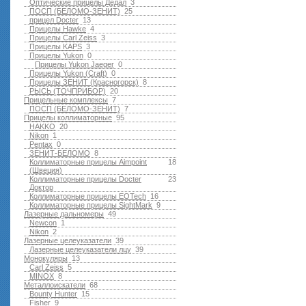
Оптические прицелы Дедал
3
ПОСП (БЕЛОМО-ЗЕНИТ)
25
прицел Docter
13
Прицелы Hawke
4
Прицелы Carl Zeiss
3
Прицелы KAPS
3
Прицелы Yukon
0
Прицелы Yukon Jaeger
0
Прицелы Yukon (Craft)
0
Прицелы ЗЕНИТ (Красногорск)
8
РЫСЬ (ТОЧПРИБОР)
20
Прицельные комплексы
7
ПОСП (БЕЛОМО-ЗЕНИТ)
7
Прицелы коллиматорные
95
HAKKO
20
Nikon
1
Pentax
0
ЗЕНИТ-БЕЛОМО
8
Коллиматорные прицелы Aimpoint
18
(Швеция)
Коллиматорные прицелы Docter
23
Доктор
Коллиматорные прицелы EOTech
16
Коллиматорные прицелы SightMark
9
Лазерные дальномеры
49
Newcon
1
Nikon
2
Лазерные целеуказатели
39
Лазерные целеуказатели лцу
39
Монокуляры
13
Carl Zeiss
5
MINOX
8
Металлоискатели
68
Bounty Hunter
15
Fisher
9