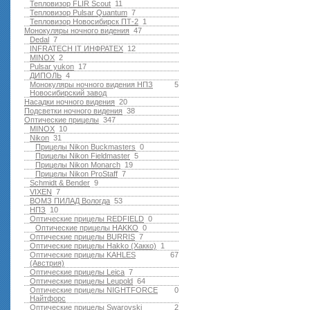
Тепловизор FLIR Scout
11
Тепловизор Pulsar Quantum
7
Тепловизор Новосибирск ПТ-2
1
Монокуляры ночного видения
47
Dedal
7
INFRATECH IT ИНФРАТЕХ
12
MINOX
2
Pulsar yukon
17
ДИПОЛЬ
4
Монокуляры ночного видения НПЗ
5
Новосибирский завод
Насадки ночного видения
20
Подсветки ночного видения
38
Оптические прицелы
347
MINOX
10
Nikon
31
Прицелы Nikon Buckmasters
0
Прицелы Nikon Fieldmaster
5
Прицелы Nikon Monarch
19
Прицелы Nikon ProStaff
7
Schmidt & Bender
9
VIXEN
7
ВОМЗ ПИЛАД Вологда
53
НПЗ
10
Оптические прицелы REDFIELD
0
Оптические прицелы HAKKO
0
Оптические прицелы BURRIS
7
Оптические прицелы Hakko (Хакко)
1
Оптические прицелы KAHLES
67
(Австрия)
Оптические прицелы Leica
7
Оптические прицелы Leupold
64
Оптические прицелы NIGHTFORCE
0
Найтфорс
Оптические прицелы Swarovski
2