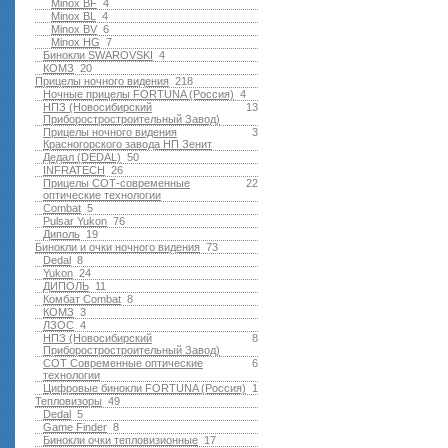
Minox BF
4
Minox BL
4
Minox BV
6
Minox HG
7
Бинокли SWAROVSKI
4
КОМЗ
20
Прицелы ночного видения
218
Ночные прицелы FORTUNA (Россия)
4
НПЗ (Новосибирский
13
Приборостростроительный Завод)
Прицелы ночного видения
3
Красногорского завода НП Зенит
Дедал (DEDAL)
50
INFRATECH
26
Прицелы СОТ-современные
22
оптические технологии
Combat
5
Pulsar Yukon
76
Диполь
19
Бинокли и очки ночного видения
73
Dedal
8
Yukon
24
ДИПОЛЬ
11
Комбат Combat
8
КОМЗ
3
ЛЗОС
4
НПЗ (Новосибирский
8
Приборостростроительный Завод)
СОТ Современные оптические
6
технологии
Цифровые бинокли FORTUNA (Россия)
1
Тепловизоры
49
Dedal
5
Game Finder
8
Бинокли очки тепловизионные
17