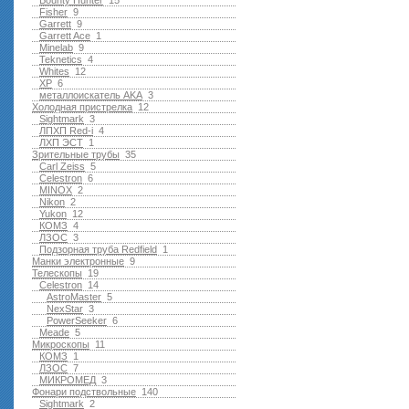
Bounty Hunter
15
Fisher
9
Garrett
9
Garrett Ace
1
Minelab
9
Teknetics
4
Whites
12
XP
6
металлоискатель AKA
3
Холодная пристрелка
12
Sightmark
3
ЛПХП Red-i
4
ЛХП ЭСТ
1
Зрительные трубы
35
Carl Zeiss
5
Celestron
6
MINOX
2
Nikon
2
Yukon
12
КОМЗ
4
ЛЗОС
3
Подзорная труба Redfield
1
Манки электронные
9
Телескопы
19
Celestron
14
AstroMaster
5
NexStar
3
PowerSeeker
6
Meade
5
Микроскопы
11
КОМЗ
1
ЛЗОС
7
МИКРОМЕД
3
Фонари подствольные
140
Sightmark
2