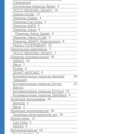
(сваровски)
Оптические прицелы Дедал
3
ПОСП (БЕЛОМО-ЗЕНИТ)
25
прицел Docter
13
Прицелы Hawke
4
Прицелы Carl Zeiss
3
Прицелы KAPS
3
Прицелы Yukon
0
Прицелы Yukon Jaeger
0
Прицелы Yukon (Craft)
0
Прицелы ЗЕНИТ (Красногорск)
8
РЫСЬ (ТОЧПРИБОР)
20
Прицельные комплексы
7
ПОСП (БЕЛОМО-ЗЕНИТ)
7
Прицелы коллиматорные
95
HAKKO
20
Nikon
1
Pentax
0
ЗЕНИТ-БЕЛОМО
8
Коллиматорные прицелы Aimpoint
18
(Швеция)
Коллиматорные прицелы Docter
23
Доктор
Коллиматорные прицелы EOTech
16
Коллиматорные прицелы SightMark
9
Лазерные дальномеры
49
Newcon
1
Nikon
2
Лазерные целеуказатели
39
Лазерные целеуказатели лцу
39
Монокуляры
13
Carl Zeiss
5
MINOX
8
Металлоискатели
68