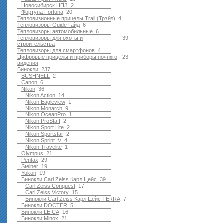
Новосибирск НПЗ
2
Фортуна Fortuna
20
Тепловизионные прицелы Trail (Трэйл)
4
Тепловизоры Guide Гайд
6
Тепловизоры автомобильные
6
Тепловизоры для охоты и
39
строительства
Тепловизоры для смартфонов
4
Цифровые прицелы и приборы ночного
23
видения
Бинокли
237
BUSHNELL
2
Canon
6
Nikon
36
Nikon Action
14
Nikon Eagleview
1
Nikon Monarch
9
Nikon OceanPro
1
Nikon ProStaff
2
Nikon Sport Lite
2
Nikon Sportstar
2
Nikon Sprint IV
4
Nikon Travelite
1
Olympus
21
Pentax
29
Steiner
19
Yukon
19
Бинокли Carl Zeiss Карл Цейс
39
Carl Zeiss Conquest
17
Carl Zeiss Victory
15
Бинокли Carl Zeiss Карл Цейс TERRA
7
Бинокли DOCTER
5
Бинокли LEICA
16
Бинокли Minox
21