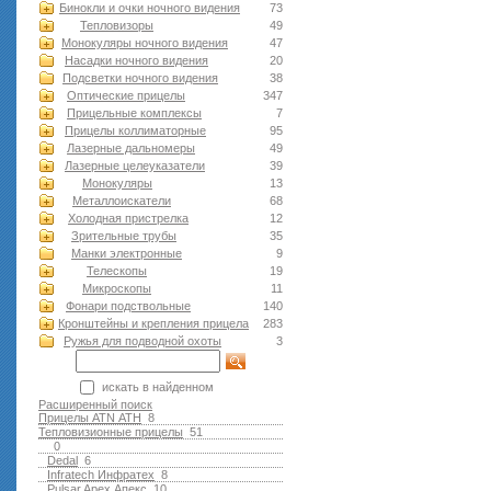
Бинокли и очки ночного видения
73
Тепловизоры
49
Монокуляры ночного видения
47
Насадки ночного видения
20
Подсветки ночного видения
38
Оптические прицелы
347
Прицельные комплексы
7
Прицелы коллиматорные
95
Лазерные дальномеры
49
Лазерные целеуказатели
39
Монокуляры
13
Металлоискатели
68
Холодная пристрелка
12
Зрительные трубы
35
Манки электронные
9
Телескопы
19
Микроскопы
11
Фонари подствольные
140
Кронштейны и крепления прицела
283
Ружья для подводной оxоты
3
искать в найденном
Расширенный поиск
Прицелы ATN АТН
8
Тепловизионные прицелы
51
0
Dedal
6
Infratech Инфратех
8
Pulsar Apex Апекс
10