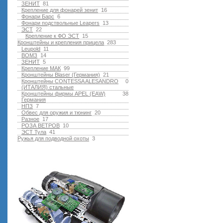
ЗЕНИТ
81
Крепление для фонарей зенит
16
Фонари Барс
6
Фонари подствольные Leapers
13
ЭСТ
22
Крепление к ФО ЭСТ
15
Кронштейны и крепления прицела
283
Leupold
11
ВОМЗ
14
ЗЕНИТ
5
Крепление МАК
99
Кронштейны Blaser (Германия)
21
Кронштейны CONTESSA ALESANDRO
0
(ИТАЛИЯ) стальные
Кронштейны фирмы APEL (EAW)
38
Германия
НПЗ
7
Обвес для оружия и тюнинг
20
Разное
17
РОЗА ВЕТРОВ
10
ЭСТ Тула
41
Ружья для подводной оxоты
3