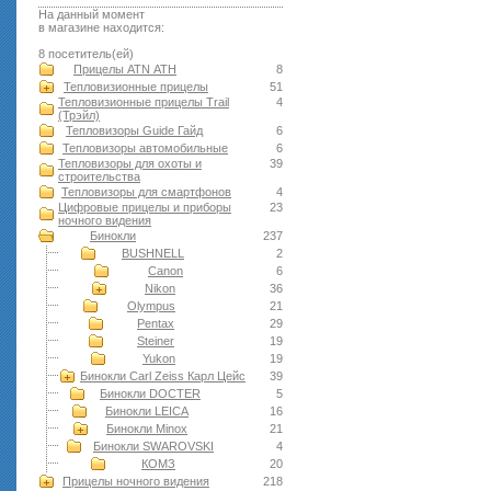
На данный момент
в магазине находится:
8 посетитель(ей)
Прицелы ATN АТН
8
Тепловизионные прицелы
51
Тепловизионные прицелы Trail
4
(Трэйл)
Тепловизоры Guide Гайд
6
Тепловизоры автомобильные
6
Тепловизоры для охоты и
39
строительства
Тепловизоры для смартфонов
4
Цифровые прицелы и приборы
23
ночного видения
Бинокли
237
BUSHNELL
2
Canon
6
Nikon
36
Olympus
21
Pentax
29
Steiner
19
Yukon
19
Бинокли Carl Zeiss Карл Цейс
39
Бинокли DOCTER
5
Бинокли LEICA
16
Бинокли Minox
21
Бинокли SWAROVSKI
4
КОМЗ
20
Прицелы ночного видения
218