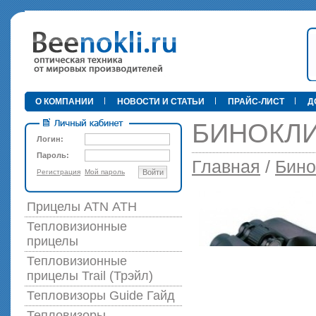
•
О КОМПАНИИ
НОВОСТИ И СТАТЬИ
ПРАЙС-ЛИСТ
Д
БИНОКЛИ
Логин:
Пароль:
Главная
/
Бино
Регистрация
Мой пароль
Войти
89 000 р
Прицелы ATN АТН
Тепловизионные
прицелы
Тепловизионные
прицелы Trail (Трэйл)
Тепловизоры Guide Гайд
Тепловизоры