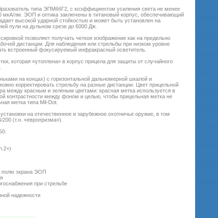
образователь типа ЭПМ66Г2, с коэффициентом усиления света не менее
50 мкА/лм. ЭОП и оптика заключены в титановый корпус, обеспечивающий
ладает высокой ударной стойкостью и может быть установлен на
ией пули на дульном срезе до 6000 Дж.
ировкой позволяет получать четкое изображение как на предельно
рабочей дистанции. Для наблюдения или стрельбы при низком уровне
ать встроенный фокусируемый инфракрасный осветитель.
тки, которая «утоплена» в корпус прицела для защиты от случайного
.
ньками на концах) с горизонтальной дальномерной шкалой и
можно корректировать стрельбу на разные дистанции. Цвет прицельной
ра между красным и зеленым цветами: красная метка используется в
ой контрастности между фоном и целью, чтобы прицельная метка не
ая метка типа Mil-Dot.
становки на отечественное и зарубежное охотничье оружие, в том
/200 (т.н. «европризма»).
50:
n.2+)
у полю экрана ЭОП
ия
ргоснабжения при стрельбе
нной надежности