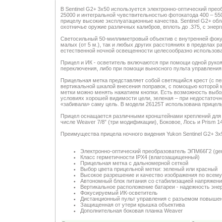
В Sentinel G2+ 3x50 используется электронно-оптический пре
25000 и интегральной чувствительностью фотокатода 400 – 5
прицелу высокие эксплуатационные качества. Sentinel G2+ об
охотничье оружие различных калибров, вплоть до .375, с энерг
Светосильный 50-миллиметровый объектив с внутренней фокус
малых (от 5 м.), так и любых других расстояниях в пределах 
естественной ночной освещенности целесообразно использов
Прицел и ИК - осветитель включаются при помощи одной рукоя
переключения, либо при помощи выносного пульта управления
Прицельная метка представляет собой светящийся крест (с пе
вертикальной шкалой внесения поправок, с помощью которой 
метки можно менять нажатием кнопки. Есть возможность выбо
условиях хорошей видимости цели, зеленая – при недостаточн
«забивала» саму цель. В модели 26125Т использована прицельн
Прицел оснащается различными кронштейнами креплений для у
числе Weaver 7/8” (три модификации), Боковое, Лось и Prism 14
Преимущества прицела ночного видения Yukon Sentinel G2+ 3x
Электронно-оптический преобразователь ЭПМ66Г2 (ge
Класс герметичности IPX4 (влагозащищенный)
Прицельная метка с дальномерной сеткой
Выбор цвета прицельной метки: зеленый или красный
Высокое разрешение и качество изображения по всем
Автономный блок питания со стабилизацией напряжен
Вертикальное расположение батареи - надежность эне
Фокусируемый ИК-осветитель
Дистанционный пульт управления с разъемом повыше
Защищенная от утери крышка объектива
Дополнительная боковая планка Weaver