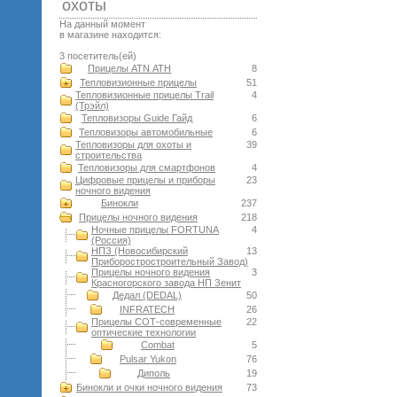
оxоты
На данный момент
в магазине находится:
3 посетитель(ей)
Прицелы ATN АТН
8
Тепловизионные прицелы
51
Тепловизионные прицелы Trail
4
(Трэйл)
Тепловизоры Guide Гайд
6
Тепловизоры автомобильные
6
Тепловизоры для охоты и
39
строительства
Тепловизоры для смартфонов
4
Цифровые прицелы и приборы
23
ночного видения
Бинокли
237
Прицелы ночного видения
218
Ночные прицелы FORTUNA
4
(Россия)
НПЗ (Новосибирский
13
Приборостростроительный Завод)
Прицелы ночного видения
3
Красногорского завода НП Зенит
Дедал (DEDAL)
50
INFRATECH
26
Прицелы СОТ-современные
22
оптические технологии
Combat
5
Pulsar Yukon
76
Диполь
19
Бинокли и очки ночного видения
73