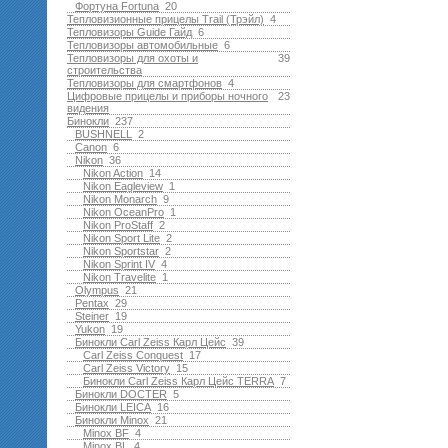
Фортуна Fortuna
20
Тепловизионные прицелы Trail (Трэйл)
4
Тепловизоры Guide Гайд
6
Тепловизоры автомобильные
6
Тепловизоры для охоты и
39
строительства
Тепловизоры для смартфонов
4
Цифровые прицелы и приборы ночного
23
видения
Бинокли
237
BUSHNELL
2
Canon
6
Nikon
36
Nikon Action
14
Nikon Eagleview
1
Nikon Monarch
9
Nikon OceanPro
1
Nikon ProStaff
2
Nikon Sport Lite
2
Nikon Sportstar
2
Nikon Sprint IV
4
Nikon Travelite
1
Olympus
21
Pentax
29
Steiner
19
Yukon
19
Бинокли Carl Zeiss Карл Цейс
39
Carl Zeiss Conquest
17
Carl Zeiss Victory
15
Бинокли Carl Zeiss Карл Цейс TERRA
7
Бинокли DOCTER
5
Бинокли LEICA
16
Бинокли Minox
21
Minox BF
4
Minox BL
4