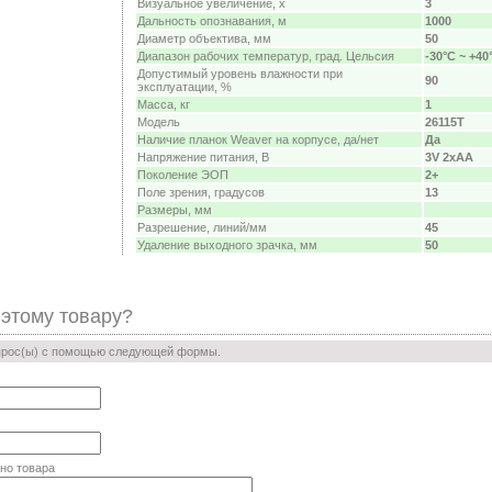
Визуальное увеличение, х
3
Дальность опознавания, м
1000
Диаметр объектива, мм
50
Диапазон рабочих температур, град. Цельсия
-30°C ~ +40
Допустимый уровень влажности при
90
эксплуатации, %
Масса, кг
1
Модель
26115T
Наличие планок Weaver на корпусе, да/нет
Да
Напряжение питания, В
3V 2xAA
Поколение ЭОП
2+
Поле зрения, градусов
13
Размеры, мм
Разрешение, линий/мм
45
Удаление выходного зрачка, мм
50
 этому товару?
прос(ы) с помощью следующей формы.
но товара