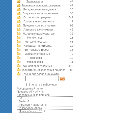
Тепловизоры
49
Монокуляры ночного видения
47
Насадки ночного видения
20
Подсветки ночного видения
38
Оптические прицелы
347
Прицельные комплексы
7
Прицелы коллиматорные
95
Лазерные дальномеры
49
Лазерные целеуказатели
39
Монокуляры
13
Металлоискатели
68
Холодная пристрелка
12
Зрительные трубы
35
Манки электронные
9
Телескопы
19
Микроскопы
11
Фонари подствольные
140
Кронштейны и крепления прицела
283
Ружья для подводной оxоты
3
искать в найденном
Расширенный поиск
Прицелы ATN АТН
8
Тепловизионные прицелы
51
0
Dedal
6
Infratech Инфратех
8
Pulsar Apex Апекс
10
Новосибирск НПЗ
2