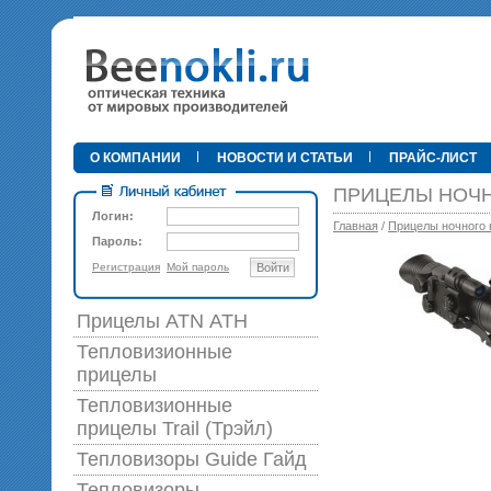
•
О КОМПАНИИ
НОВОСТИ И СТАТЬИ
ПРАЙС-ЛИСТ
ПРИЦЕЛЫ НОЧН
Логин:
Главная
/
Прицелы ночного 
Пароль:
Регистрация
Мой пароль
Войти
89 0
Прицелы ATN АТН
Тепловизионные
прицелы
Тепловизионные
прицелы Trail (Трэйл)
Тепловизоры Guide Гайд
Тепловизоры