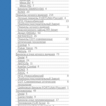
Minox BV
6
Minox HG
7
Бинокли SWAROVSKI
4
КОМЗ
20
Прицелы ночного видения
218
Ночные прицелы FORTUNA (Россия)
4
НПЗ (Новосибирский
13
Приборостростроительный Завод)
Прицелы ночного видения
3
Красногорского завода НП Зенит
Дедал (DEDAL)
50
INFRATECH
26
Прицелы СОТ-современные
22
оптические технологии
Combat
5
Pulsar Yukon
76
Диполь
19
Бинокли и очки ночного видения
73
Dedal
8
Yukon
24
ДИПОЛЬ
11
Комбат Combat
8
КОМЗ
3
ЛЗОС
4
НПЗ (Новосибирский
8
Приборостростроительный Завод)
СОТ Современные оптические
6
технологии
Цифровые бинокли FORTUNA (Россия)
1
Тепловизоры
49
Dedal
5
Game Finder
8
Бинокли очки тепловизионные
17
Тепловизор FLIR Scout
11