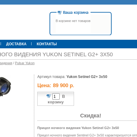
В корзине нет товаров
ДОСТАВКА
КОНТАКТЫ
ОГО ВИДЕНИЯ YUKON SETINEL G2+ 3X50
видения
/
Pulsar Yukon
00 р.
Артикул товара:
79 900 р.
Yukon Setinel G2+ 3x50
395 000 р.
Т
Прицел ATN X-Sight-4k Pro,
Pulsar Apex LRF XQ50 С
Цена: 89 900 р.
3-14, день/ночь (до
дальномером
600м/400м), трубка 30мм,
фото/видео, IOS/Android, до
В
6000Дж, 940гр.
корзину
Скидка!
Прицел ночного видения Yukon Setinel G2+ 3x50
Прицел ночного видения Sentinel G2+ 3x50 характеризуется 