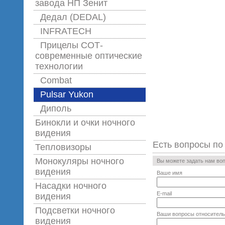
завода НП Зенит
Дедал (DEDAL)
INFRATECH
Прицелы СОТ-
современные оптические
технологии
Combat
Pulsar Yukon
Диполь
Бинокли и очки ночного
видения
Есть вопросы по
Тепловизоры
Монокуляры ночного
Вы можете задать нам во
видения
Ваше имя
Насадки ночного
E-mail
видения
Подсветки ночного
Ваши вопросы относитель
видения