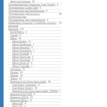
Фортуна Fortuna
20
Тепловизионные прицелы Trail (Трэйл)
4
Тепловизоры Guide Гайд
6
Тепловизоры автомобильные
6
Тепловизоры для охоты и
39
строительства
Тепловизоры для смартфонов
4
Цифровые прицелы и приборы ночного
23
видения
Бинокли
237
BUSHNELL
2
Canon
6
Nikon
36
Nikon Action
14
Nikon Eagleview
1
Nikon Monarch
9
Nikon OceanPro
1
Nikon ProStaff
2
Nikon Sport Lite
2
Nikon Sportstar
2
Nikon Sprint IV
4
Nikon Travelite
1
Olympus
21
Pentax
29
Steiner
19
Yukon
19
Бинокли Carl Zeiss Карл Цейс
39
Carl Zeiss Conquest
17
Carl Zeiss Victory
15
Бинокли Carl Zeiss Карл Цейс TERRA
7
Бинокли DOCTER
5
Бинокли LEICA
16
Бинокли Minox
21
Minox BF
4
Minox BL
4