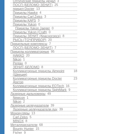
Оптические прицелы Дедал
3
ПОСП (БЕЛОМО-ЗЕНИТ)
25
прицел Docter
13
Прицелы Hawke
4
Прицелы Carl Zeiss
3
Прицелы KAPS
3
Прицелы Yukon
0
Прицелы Yukon Jaeger
0
Прицелы Yukon (Craft)
0
Прицелы ЗЕНИТ (Красногорск)
8
РЫСЬ (ТОЧПРИБОР)
20
Прицельные комплексы
7
ПОСП (БЕЛОМО-ЗЕНИТ)
7
Прицелы коллиматорные
95
HAKKO
20
Nikon
1
Pentax
0
ЗЕНИТ-БЕЛОМО
8
Коллиматорные прицелы Aimpoint
18
(Швеция)
Коллиматорные прицелы Docter
23
Доктор
Коллиматорные прицелы EOTech
16
Коллиматорные прицелы SightMark
9
Лазерные дальномеры
49
Newcon
1
Nikon
2
Лазерные целеуказатели
39
Лазерные целеуказатели лцу
39
Монокуляры
13
Carl Zeiss
5
MINOX
8
Металлоискатели
68
Bounty Hunter
15
Fisher
9