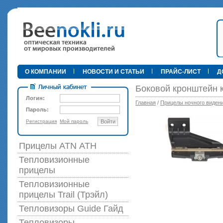
•
О КОМПАНИИ
НОВОСТИ И СТАТЬИ
ПРАЙС-ЛИСТ
Д
Боковой кронштейн к
Логин:
Главная
/
Прицелы ночного виден
Пароль:
Регистрация
Мой пароль
Войти
89 000 р
Прицелы ATN АТН
Тепловизионные
прицелы
Тепловизионные
прицелы Trail (Трэйл)
Тепловизоры Guide Гайд
Тепловизоры