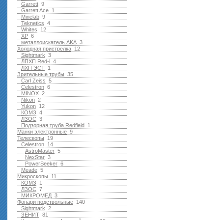
Garrett
9
Garrett Ace
1
Minelab
9
Teknetics
4
Whites
12
XP
6
металлоискатель AKA
3
Холодная пристрелка
12
Sightmark
3
ЛПХП Red-i
4
ЛХП ЭСТ
1
Зрительные трубы
35
Carl Zeiss
5
Celestron
6
MINOX
2
Nikon
2
Yukon
12
КОМЗ
4
ЛЗОС
3
Подзорная труба Redfield
1
Манки электронные
9
Телескопы
19
Celestron
14
AstroMaster
5
NexStar
3
PowerSeeker
6
Meade
5
Микроскопы
11
КОМЗ
1
ЛЗОС
7
МИКРОМЕД
3
Фонари подствольные
140
Sightmark
2
ЗЕНИТ
81