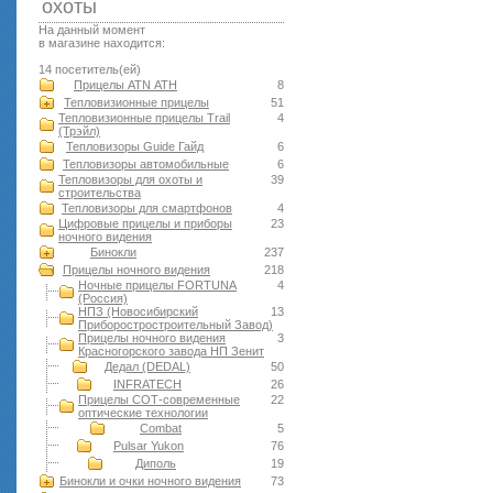
оxоты
На данный момент
в магазине находится:
14 посетитель(ей)
Прицелы ATN АТН
8
Тепловизионные прицелы
51
Тепловизионные прицелы Trail
4
(Трэйл)
Тепловизоры Guide Гайд
6
Тепловизоры автомобильные
6
Тепловизоры для охоты и
39
строительства
Тепловизоры для смартфонов
4
Цифровые прицелы и приборы
23
ночного видения
Бинокли
237
Прицелы ночного видения
218
Ночные прицелы FORTUNA
4
(Россия)
НПЗ (Новосибирский
13
Приборостростроительный Завод)
Прицелы ночного видения
3
Красногорского завода НП Зенит
Дедал (DEDAL)
50
INFRATECH
26
Прицелы СОТ-современные
22
оптические технологии
Combat
5
Pulsar Yukon
76
Диполь
19
Бинокли и очки ночного видения
73