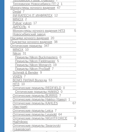
Тепловизор Pulsar Quantum
7
Тепловизор Новосибирск ПТ-2
1
Монокуляры ночного видения
47
Dedal
7
INFRATECH IT ИНФРАТЕХ
12
MINOX
2
Pulsar yukon
17
ДИПОЛЬ
4
Монокуляры ночного видения НПЗ
5
Новосибирский завод
Насадки ночного видения
20
Подсветки ночного видения
38
Оптические прицелы
347
MINOX
10
Nikon
31
Прицелы Nikon Buckmasters
0
Прицелы Nikon Fieldmaster
5
Прицелы Nikon Monarch
19
Прицелы Nikon ProStaff
7
Schmidt & Bender
9
VIXEN
7
ВОМЗ ПИЛАД Вологда
53
НПЗ
10
Оптические прицелы REDFIELD
0
Оптические прицелы HAKKO
0
Оптические прицелы BURRIS
7
Оптические прицелы Hakko (Хакко)
1
Оптические прицелы KAHLES
67
(Австрия)
Оптические прицелы Leica
7
Оптические прицелы Leupold
64
Оптические прицелы NIGHTFORCE
0
Найтфорс
Оптические прицелы Swarovski
2
(сваровски)