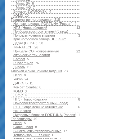
Minox BV
6
Minox HG
7
Бинокли SWAROVSKI
4
КОМЗ
20
Прицелы ночного видения
218
Ночные прицелы FORTUNA (Россия)
4
НПЗ (Новосибирский
13
Приборостростроительный Завод)
Прицелы ночного видения
3
Красногорского завода НП Зенит
Дедал (DEDAL)
50
INFRATECH
26
Прицелы СОТ-современные
22
оптические технологии
Combat
5
Pulsar Yukon
76
Диполь
19
Бинокли и очки ночного видения
73
Dedal
8
Yukon
24
ДИПОЛЬ
11
Комбат Combat
8
КОМЗ
3
ЛЗОС
4
НПЗ (Новосибирский
8
Приборостростроительный Завод)
СОТ Современные оптические
6
технологии
Цифровые бинокли FORTUNA (Россия)
1
Тепловизоры
49
Dedal
5
Game Finder
8
Бинокли очки тепловизионные
17
Тепловизор FLIR Scout
11