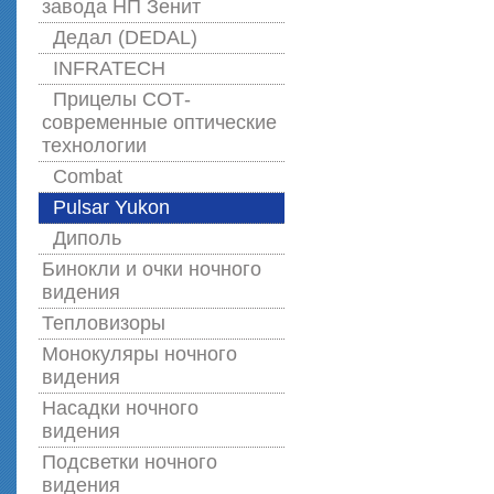
завода НП Зенит
Дедал (DEDAL)
INFRATECH
Прицелы СОТ-
современные оптические
технологии
Combat
Pulsar Yukon
Диполь
Бинокли и очки ночного
видения
Тепловизоры
Монокуляры ночного
видения
Насадки ночного
видения
Подсветки ночного
видения