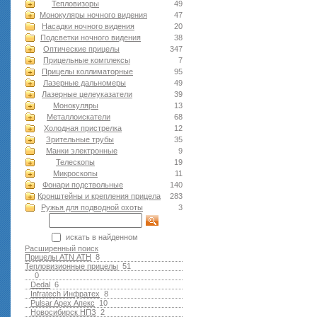
Тепловизоры
49
Монокуляры ночного видения
47
Насадки ночного видения
20
Подсветки ночного видения
38
Оптические прицелы
347
Прицельные комплексы
7
Прицелы коллиматорные
95
Лазерные дальномеры
49
Лазерные целеуказатели
39
Монокуляры
13
Металлоискатели
68
Холодная пристрелка
12
Зрительные трубы
35
Манки электронные
9
Телескопы
19
Микроскопы
11
Фонари подствольные
140
Кронштейны и крепления прицела
283
Ружья для подводной оxоты
3
искать в найденном
Расширенный поиск
Прицелы ATN АТН
8
Тепловизионные прицелы
51
0
Dedal
6
Infratech Инфратех
8
Pulsar Apex Апекс
10
Новосибирск НПЗ
2