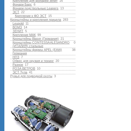
Крепление для фонарей зенит
16
Фонари Барс
6
Фонари подствольные Leapers
13
ЭСТ
22
Крепление к ФО ЭСТ
15
Кронштейны и крепления прицела
283
Leupold
11
ВОМЗ
14
ЗЕНИТ
5
Крепление МАК
99
Кронштейны Blaser (Германия)
21
Кронштейны CONTESSA ALESANDRO
0
(ИТАЛИЯ) стальные
Кронштейны фирмы APEL (EAW)
38
Германия
НПЗ
7
Обвес для оружия и тюнинг
20
Разное
17
РОЗА ВЕТРОВ
10
ЭСТ Тула
41
Ружья для подводной оxоты
3