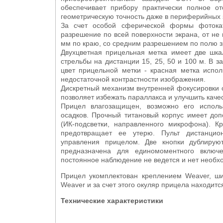
обеспечивает прибору практически полное от
геометрическую точность даже в периферийных 
За счет особой сферической формы фоток
разрешение по всей поверхности экрана, от не
мм по краю, со средним разрешением по полю з
Двухцветная прицельная метка имеет две шка
стрельбы на дистанции 15, 25, 50 и 100 м. В 
цвет прицельной метки - красная метка испол
недостаточной контрастности изображения.
Дискретный механизм внутренней фокусировки 
позволяет избежать параллакса и улучшить каче
Прицел влагозащищен, возможно его исполь
осадков. Прочный титановый корпус имеет доп
(ИК-подсветки, направленного микрофона). К
предотвращает ее утерю. Пульт дистанцион
управления прицелом. Две кнопки дублируют
предназначена для единомоментного включе
постоянное наблюдение не ведется и нет необ
Прицел укомплектован креплением Weaver, ш
Weaver и за счет этого окуляр прицела находится
Технические характеристики