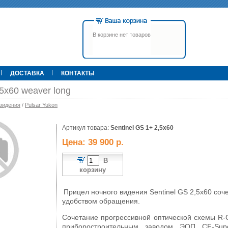
В корзине нет товаров
ДОСТАВКА
КОНТАКТЫ
,5x60 weaver long
видения
/
Pulsar Yukon
00 р.
Артикул товара:
79 900 р.
Sentinel GS 1+ 2,5x60
395 000 р.
Т
Прицел ATN X-Sight-4k Pro,
Pulsar Apex LRF XQ50 С
Цена: 39 900 р.
3-14, день/ночь (до
дальномером
600м/400м), трубка 30мм,
фото/видео, IOS/Android, до
В
6000Дж, 940гр.
корзину
Прицел ночного видения Sentinel GS 2,5x60 соч
удобством обращения.
Сочетание прогрессивной оптической схемы R-
приборостроительным заводом ЭОП CF-Sup