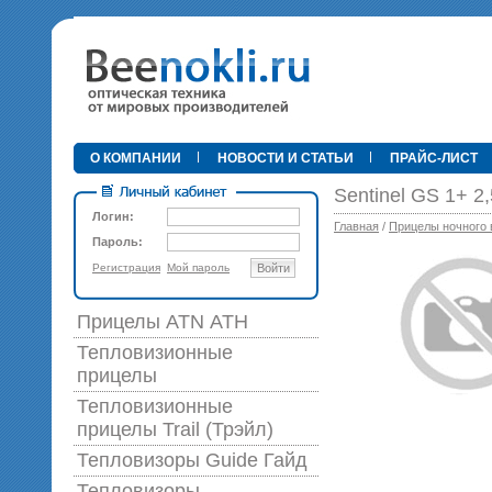
•
О КОМПАНИИ
НОВОСТИ И СТАТЬИ
ПРАЙС-ЛИСТ
Sentinel GS 1+ 2
Логин:
Главная
/
Прицелы ночного 
Пароль:
Регистрация
Мой пароль
Войти
89 0
Прицелы ATN АТН
Тепловизионные
прицелы
Тепловизионные
прицелы Trail (Трэйл)
Тепловизоры Guide Гайд
Тепловизоры