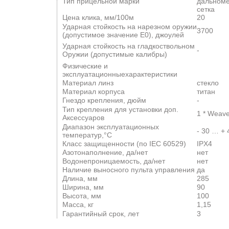
Тип прицельной марки
дальном
сетка
Цена клика, мм/100м
20
Ударная стойкость на нарезном оружии
3700
(допустимое значение E0), джоулей
Ударная стойкость на гладкоствольном
-
Оружии (допустимые калибры)
Физические и
эксплуатационныехарактеристики
Материал линз
стекло
Материал корпуса
титан
Гнездо крепления, дюйм
-
Тип крепления для установки доп.
1 * Weave
Аксессуаров
Диапазон эксплуатационных
- 30 … + 
температур,°С
Класс защищенности (по IEC 60529)
IPX4
Азотонаполнение, да/нет
нет
Водонепроницаемость, да/нет
нет
Наличие выносного пульта управления
да
Длина, мм
285
Ширина, мм
90
Высота, мм
100
Масса, кг
1,15
Гарантийный срок, лет
3