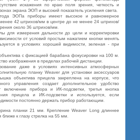
сутствие искажения по краю поля зрения, четкость и
зонах экрана ЭОП и высокий показатель усиления света.
атода ЭОПа приборы имеют высокое и равномерное
 менее 42 штрихов/мм в центре до не менее 24 штрихов/
рения около 36 штрихов/мм.
лы для измерения дальности до цели и корректировки
зависимости от условий простым нажатием кнопки менять
ьзуется в условиях хорошей видимости, зеленая - при
объектива с фиксацией барабана фокусировки на 100 м.
ство изображения в пределах рабочей дистанции.
зование даже в условиях интенсивных атмосферных
олнительную планку Weaver для установки аксессуаров
рышка объектива прицела закреплена на корпусе, что
ного управления создает дополнительное удобство
 включение прибора и ИК-подсветки, третья кнопка
ния прицела и ИК-подсветки и используется, если
ходимости постоянно держать прибор работающим.
ирина планки 21 мм. Крепление Weaver Long длиннее
 ближе к глазу стрелка на 55 мм.