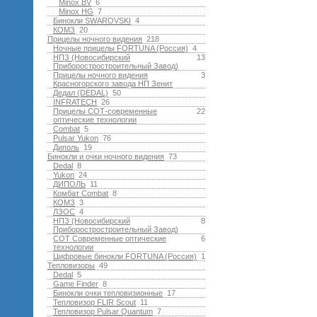
Minox BV
6
Minox HG
7
Бинокли SWAROVSKI
4
КОМЗ
20
Прицелы ночного видения
218
Ночные прицелы FORTUNA (Россия)
4
НПЗ (Новосибирский
13
Приборостростроительный Завод)
Прицелы ночного видения
3
Красногорского завода НП Зенит
Дедал (DEDAL)
50
INFRATECH
26
Прицелы СОТ-современные
22
оптические технологии
Combat
5
Pulsar Yukon
76
Диполь
19
Бинокли и очки ночного видения
73
Dedal
8
Yukon
24
ДИПОЛЬ
11
Комбат Combat
8
КОМЗ
3
ЛЗОС
4
НПЗ (Новосибирский
8
Приборостростроительный Завод)
СОТ Современные оптические
6
технологии
Цифровые бинокли FORTUNA (Россия)
1
Тепловизоры
49
Dedal
5
Game Finder
8
Бинокли очки тепловизионные
17
Тепловизор FLIR Scout
11
Тепловизор Pulsar Quantum
7