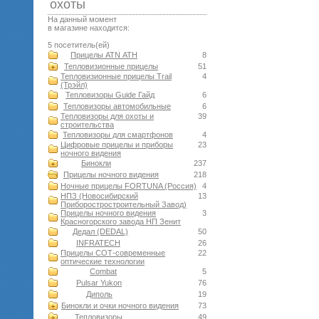
оxоты
На данный момент
в магазине находится:
5 посетитель(ей)
Прицелы ATN АТН
8
Тепловизионные прицелы
51
Тепловизионные прицелы Trail
4
(Трэйл)
Тепловизоры Guide Гайд
6
Тепловизоры автомобильные
6
Тепловизоры для охоты и
39
строительства
Тепловизоры для смартфонов
4
Цифровые прицелы и приборы
23
ночного видения
Бинокли
237
Прицелы ночного видения
218
Ночные прицелы FORTUNA (Россия)
4
НПЗ (Новосибирский
13
Приборостростроительный Завод)
Прицелы ночного видения
3
Красногорского завода НП Зенит
Дедал (DEDAL)
50
INFRATECH
26
Прицелы СОТ-современные
22
оптические технологии
Combat
5
Pulsar Yukon
76
Диполь
19
Бинокли и очки ночного видения
73
Тепловизоры
49