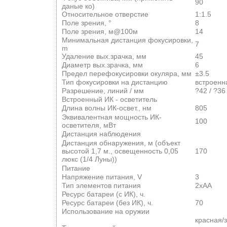
90
даные ко)
Относительное отверстие
1:1.5
Поле зрения, °
8
Поле зрения, м@100м
14
Минимальная дистанция фокусировки,
7
m
Удаление вых.зрачка, мм
45
Диаметр вых.зрачка, мм
6
Предел перефокусировки окуляра, мм
±3.5
Тип фокусировки на дистанцию
встроенн
Разрешение, линий / мм
?42 / ?36
Встроенный ИК - осветитель
Длина волны ИК-освет., нм
805
Эквивалентная мощность ИК-
100
осветителя, мВт
Дистанция наблюдения
Дистанция обнаружения, м (объект
высотой 1,7 м., освещенность 0,05
170
люкс (1/4 Луны))
Питание
Напряжение питания, V
3
Тип элементов питания
2xAA
Ресурс батареи (с ИК), ч.
Ресурс батареи (без ИК), ч.
70
Использование на оружии
красная/