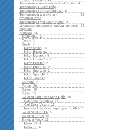
Тепловизионные прицелы Trail (Трэйл)
4
Тепловизоры Guide Гайд
6
Тепловизоры автомобильные
6
Тепловизоры для охоты и
39
строительства
Тепловизоры для смартфонов
4
Цифровые прицелы и приборы ночного
23
видения
Бинокли
237
BUSHNELL
2
Canon
6
Nikon
36
Nikon Action
14
Nikon Eagleview
1
Nikon Monarch
9
Nikon OceanPro
1
Nikon ProStaff
2
Nikon Sport Lite
2
Nikon Sportstar
2
Nikon Sprint IV
4
Nikon Travelite
1
Olympus
21
Pentax
29
Steiner
19
Yukon
19
Бинокли Carl Zeiss Карл Цейс
39
Carl Zeiss Conquest
17
Carl Zeiss Victory
15
Бинокли Carl Zeiss Карл Цейс TERRA
7
Бинокли DOCTER
5
Бинокли LEICA
16
Бинокли Minox
21
Minox BF
4
Minox BL
4