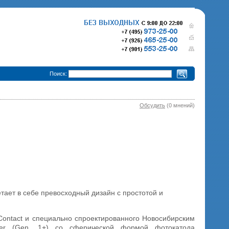
•
Поиск:
Обсудить
(0 мнений)
280 000 р.
365 000 р.
Тепловизионный прицел
Тепловизионный прице
Pulsar Trail XQ50
340 000 р.
Pulsar Trail XP50
епловизионный прицел
Pulsar Trail XP38
етает в себе превосходный дизайн с простотой и
Contact и специально спроектированного Новосибирским
er (Gen. 1+) со сферической формой фотокатода