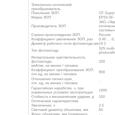
Электронно-оптический
преобразователь
Поколение ЭОП
CF-Super
Марка ЭОП
EP33-SF
ЗАО «Экр
Производитель ЭОП
оптическ
системы
Страна происхождения ЭОП
Россия
Коэффициент увеличения ЭОП, раз
0,45 … 0,
Диаметр рабочего поля фотокатода,мм
19.2
S25 multi-
Тип фотокатода
photocat
Интергальная чувствительность
фотокатода,
200
мкА/лм, не менее / типовое
Коэффициент преобразования ЭОП,
900
отн.ед, не менее / типовое
Отношение сигнал-шум,
-
отн. ед, не менее / типовое
Гарантийная наработка, ч, при
1000
нормальных условиях эксплуатации
Стойкость к механическим ударам, g
150
Оптические характеристики
Увеличение, x
2.5
Световой диаметр объектива, мм
60
Фокус объектива, мм (применить