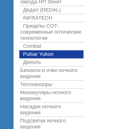
завода НП Зенит
Дедал (DEDAL)
INFRATECH
Прицелы СОТ-
современные оптические
технологии
Combat
Pulsar Yukon
Диполь
Бинокли и очки ночного
видения
Тепловизоры
Монокуляры ночного
видения
Насадки ночного
видения
Подсветки ночного
видения