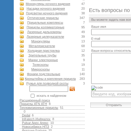
Монокуляры ночного видения
47
Насадки ночного видения
20
Есть вопросы по
Подсветки ночного видения
38
Оптические прицелы
347
Вы можете задать нам во
Прицельные комплексы
7
Ваше имя
Прицелы коллиматорные
95
Лазерные дальномеры
49
Лазерные целеуказатели
39
E-mail
Монокуляры
13
Металлоискатели
68
Холодная пристрелка
12
Ваши вопросы относитель
Зрительные трубы
35
Манки электронные
9
Телескопы
19
Микроскопы
11
Фонари подствольные
140
Кронштейны и крепления прицела
283
Ружья для подводной оxоты
3
искать в найденном
Расширенный поиск
Прицелы ATN АТН
8
Отправить
Тепловизионные прицелы
51
0
Dedal
6
Infratech Инфратех
8
Pulsar Apex Апекс
10
Новосибирск НПЗ
2
Фортуна Fortuna
20