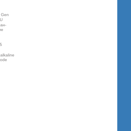
 Gen
-U
ан-
ие
»
5
alkaline
hode