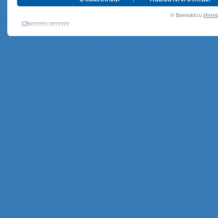
•
© Beenokli.ru
Интер