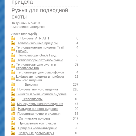
прицела
Ружья для подводной
оxоты
На данный момент
в магазине находится:
2 посетитель(ей)
Прицелы ATN АТН
8
Тепловизионные прицелы
51
Тепловизионные прицелы Trail
4
(Трэйл)
Тепловизоры Guide Гайд
6
Тепловизоры автомобильные
6
Тепловизоры для охоты и
39
строительства
Тепловизоры для смартфонов
4
Цифровые прицелы и приборы
23
ночного видения
Бинокли
237
Прицелы ночного видения
218
Бинокли и очки ночного видения
73
Тепловизоры
49
Монокуляры ночного видения
47
Насадки ночного видения
20
Подсветки ночного видения
38
Оптические прицелы
347
Прицельные комплексы
7
Прицелы коллиматорные
95
Лазерные дальномеры
49