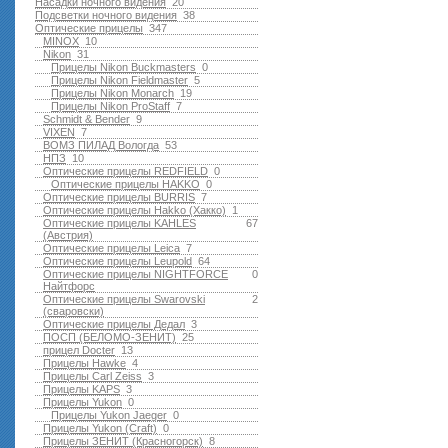
Насадки ночного видения
20
Подсветки ночного видения
38
Оптические прицелы
347
MINOX
10
Nikon
31
Прицелы Nikon Buckmasters
0
Прицелы Nikon Fieldmaster
5
Прицелы Nikon Monarch
19
Прицелы Nikon ProStaff
7
Schmidt & Bender
9
VIXEN
7
ВОМЗ ПИЛАД Вологда
53
НПЗ
10
Оптические прицелы REDFIELD
0
Оптические прицелы HAKKO
0
Оптические прицелы BURRIS
7
Оптические прицелы Hakko (Хакко)
1
Оптические прицелы KAHLES
67
(Австрия)
Оптические прицелы Leica
7
Оптические прицелы Leupold
64
Оптические прицелы NIGHTFORCE
0
Найтфорс
Оптические прицелы Swarovski
2
(сваровски)
Оптические прицелы Дедал
3
ПОСП (БЕЛОМО-ЗЕНИТ)
25
прицел Docter
13
Прицелы Hawke
4
Прицелы Carl Zeiss
3
Прицелы KAPS
3
Прицелы Yukon
0
Прицелы Yukon Jaeger
0
Прицелы Yukon (Craft)
0
Прицелы ЗЕНИТ (Красногорск)
8