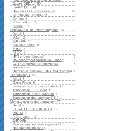
Дедал (DEDAL)
50
INFRATECH
26
Прицелы СОТ-современные
22
оптические технологии
Combat
5
Pulsar Yukon
76
Диполь
19
Бинокли и очки ночного видения
73
Dedal
8
Yukon
24
ДИПОЛЬ
11
Комбат Combat
8
КОМЗ
3
ЛЗОС
4
НПЗ (Новосибирский
8
Приборостростроительный Завод)
СОТ Современные оптические
6
технологии
Цифровые бинокли FORTUNA (Россия)
1
Тепловизоры
49
Dedal
5
Game Finder
8
Бинокли очки тепловизионные
17
Тепловизор FLIR Scout
11
Тепловизор Pulsar Quantum
7
Тепловизор Новосибирск ПТ-2
1
Монокуляры ночного видения
47
Dedal
7
INFRATECH IT ИНФРАТЕХ
12
MINOX
2
Pulsar yukon
17
ДИПОЛЬ
4
Монокуляры ночного видения НПЗ
5
Новосибирский завод