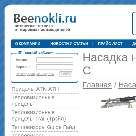
•
О КОМПАНИИ
НОВОСТИ И СТАТЬИ
ПРАЙС-ЛИСТ
Д
Насадка 
Логин:
С
Пароль:
Регистрация
Мой пароль
Войти
89 000 р
Главная
/
Наса
Прицелы ATN АТН
Тепловизионные
прицелы
Тепловизионные
прицелы Trail (Трэйл)
Тепловизоры Guide Гайд
Тепловизоры