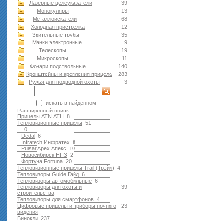
Лазерные целеуказатели
39
Монокуляры
13
Металлоискатели
68
Холодная пристрелка
12
Зрительные трубы
35
Манки электронные
9
Телескопы
19
Микроскопы
11
Фонари подствольные
140
Кронштейны и крепления прицела
283
Ружья для подводной оxоты
3
искать в найденном
Расширенный поиск
Прицелы ATN АТН
8
Тепловизионные прицелы
51
0
Dedal
6
Infratech Инфратех
8
Pulsar Apex Апекс
10
Новосибирск НПЗ
2
Фортуна Fortuna
20
Тепловизионные прицелы Trail (Трэйл)
4
Тепловизоры Guide Гайд
6
Тепловизоры автомобильные
6
Тепловизоры для охоты и
39
строительства
Тепловизоры для смартфонов
4
Цифровые прицелы и приборы ночного
23
видения
Бинокли
237