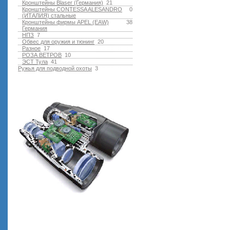
Кронштейны Blaser (Германия)
21
Кронштейны CONTESSA ALESANDRO
0
(ИТАЛИЯ) стальные
Кронштейны фирмы APEL (EAW)
38
Германия
НПЗ
7
Обвес для оружия и тюнинг
20
Разное
17
РОЗА ВЕТРОВ
10
ЭСТ Тула
41
Ружья для подводной оxоты
3