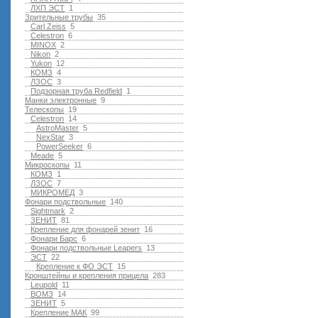
ЛХП ЭСТ
1
Зрительные трубы
35
Carl Zeiss
5
Celestron
6
MINOX
2
Nikon
2
Yukon
12
КОМЗ
4
ЛЗОС
3
Подзорная труба Redfield
1
Манки электронные
9
Телескопы
19
Celestron
14
AstroMaster
5
NexStar
3
PowerSeeker
6
Meade
5
Микроскопы
11
КОМЗ
1
ЛЗОС
7
МИКРОМЕД
3
Фонари подствольные
140
Sightmark
2
ЗЕНИТ
81
Крепление для фонарей зенит
16
Фонари Барс
6
Фонари подствольные Leapers
13
ЭСТ
22
Крепление к ФО ЭСТ
15
Кронштейны и крепления прицела
283
Leupold
11
ВОМЗ
14
ЗЕНИТ
5
Крепление МАК
99