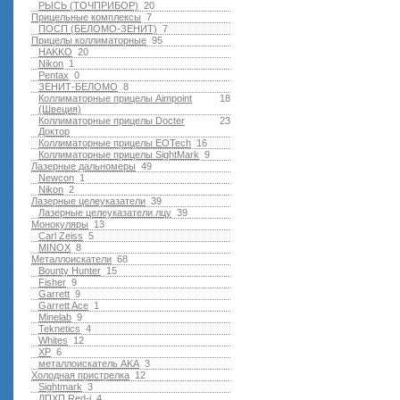
РЫСЬ (ТОЧПРИБОР)
20
Прицельные комплексы
7
ПОСП (БЕЛОМО-ЗЕНИТ)
7
Прицелы коллиматорные
95
HAKKO
20
Nikon
1
Pentax
0
ЗЕНИТ-БЕЛОМО
8
Коллиматорные прицелы Aimpoint
18
(Швеция)
Коллиматорные прицелы Docter
23
Доктор
Коллиматорные прицелы EOTech
16
Коллиматорные прицелы SightMark
9
Лазерные дальномеры
49
Newcon
1
Nikon
2
Лазерные целеуказатели
39
Лазерные целеуказатели лцу
39
Монокуляры
13
Carl Zeiss
5
MINOX
8
Металлоискатели
68
Bounty Hunter
15
Fisher
9
Garrett
9
Garrett Ace
1
Minelab
9
Teknetics
4
Whites
12
XP
6
металлоискатель AKA
3
Холодная пристрелка
12
Sightmark
3
ЛПХП Red-i
4