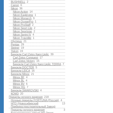
BUSHNELL
2
Canon
6
Nikon
36
Nikon Action
14
Nikon Eagleview
1
Nikon Monarch
9
Nikon OceanPro
1
Nikon ProStaff
2
Nikon Sport Lite
2
Nikon Sportstar
2
Nikon Sprint IV
4
Nikon Travelite
1
Olympus
21
Pentax
29
Steiner
19
Yukon
19
Бинокли Carl Zeiss Карл Цейс
39
Carl Zeiss Conquest
17
Carl Zeiss Victory
15
Бинокли Carl Zeiss Карл Цейс TERRA
7
Бинокли DOCTER
5
Бинокли LEICA
16
Бинокли Minox
21
Minox BF
4
Minox BL
4
Minox BV
6
Minox HG
7
Бинокли SWAROVSKI
4
КОМЗ
20
Прицелы ночного видения
218
Ночные прицелы FORTUNA (Россия)
4
НПЗ (Новосибирский
13
Приборостростроительный Завод)
Прицелы ночного видения
3
Красногорского завода НП Зенит