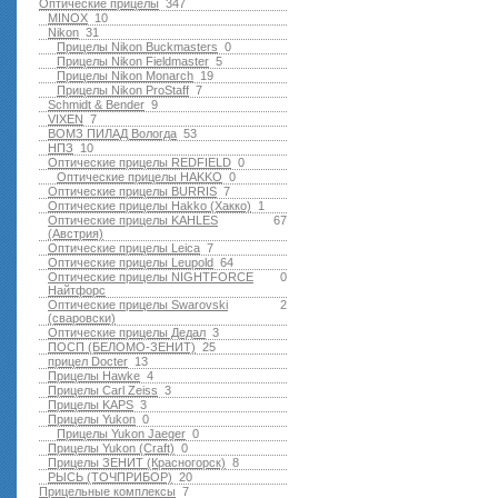
Оптические прицелы
347
MINOX
10
Nikon
31
Прицелы Nikon Buckmasters
0
Прицелы Nikon Fieldmaster
5
Прицелы Nikon Monarch
19
Прицелы Nikon ProStaff
7
Schmidt & Bender
9
VIXEN
7
ВОМЗ ПИЛАД Вологда
53
НПЗ
10
Оптические прицелы REDFIELD
0
Оптические прицелы HAKKO
0
Оптические прицелы BURRIS
7
Оптические прицелы Hakko (Хакко)
1
Оптические прицелы KAHLES
67
(Австрия)
Оптические прицелы Leica
7
Оптические прицелы Leupold
64
Оптические прицелы NIGHTFORCE
0
Найтфорс
Оптические прицелы Swarovski
2
(сваровски)
Оптические прицелы Дедал
3
ПОСП (БЕЛОМО-ЗЕНИТ)
25
прицел Docter
13
Прицелы Hawke
4
Прицелы Carl Zeiss
3
Прицелы KAPS
3
Прицелы Yukon
0
Прицелы Yukon Jaeger
0
Прицелы Yukon (Craft)
0
Прицелы ЗЕНИТ (Красногорск)
8
РЫСЬ (ТОЧПРИБОР)
20
Прицельные комплексы
7