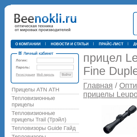
•
О КОМПАНИИ
НОВОСТИ И СТАТЬИ
ПРАЙС-ЛИСТ
Д
прицел Le
Логин:
Fine Dupl
Пароль:
Регистрация
Мой пароль
Войти
89 000 р
Главная
/
Опти
Прицелы ATN АТН
прицелы Leupo
Тепловизионные
прицелы
Тепловизионные
прицелы Trail (Трэйл)
Тепловизоры Guide Гайд
Тепловизоры