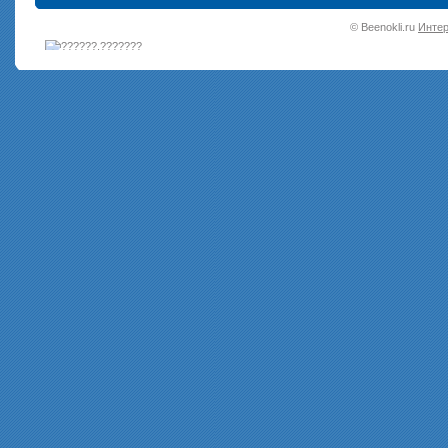
•
© Beenokli.ru
Интер