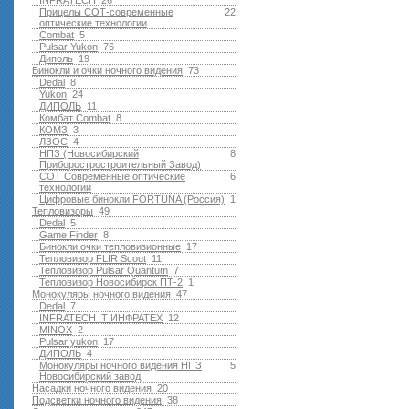
INFRATECH
26
Прицелы СОТ-современные
22
оптические технологии
Combat
5
Pulsar Yukon
76
Диполь
19
Бинокли и очки ночного видения
73
Dedal
8
Yukon
24
ДИПОЛЬ
11
Комбат Combat
8
КОМЗ
3
ЛЗОС
4
НПЗ (Новосибирский
8
Приборостростроительный Завод)
СОТ Современные оптические
6
технологии
Цифровые бинокли FORTUNA (Россия)
1
Тепловизоры
49
Dedal
5
Game Finder
8
Бинокли очки тепловизионные
17
Тепловизор FLIR Scout
11
Тепловизор Pulsar Quantum
7
Тепловизор Новосибирск ПТ-2
1
Монокуляры ночного видения
47
Dedal
7
INFRATECH IT ИНФРАТЕХ
12
MINOX
2
Pulsar yukon
17
ДИПОЛЬ
4
Монокуляры ночного видения НПЗ
5
Новосибирский завод
Насадки ночного видения
20
Подсветки ночного видения
38