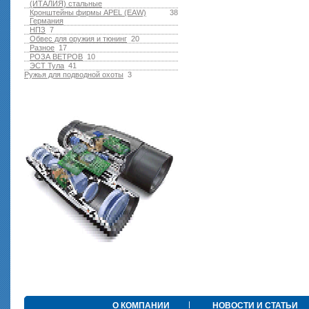
(ИТАЛИЯ) стальные
Кронштейны фирмы APEL (EAW)
38
Германия
НПЗ
7
Обвес для оружия и тюнинг
20
Разное
17
РОЗА ВЕТРОВ
10
ЭСТ Тула
41
Ружья для подводной оxоты
3
О КОМПАНИИ
НОВОСТИ И СТАТЬИ