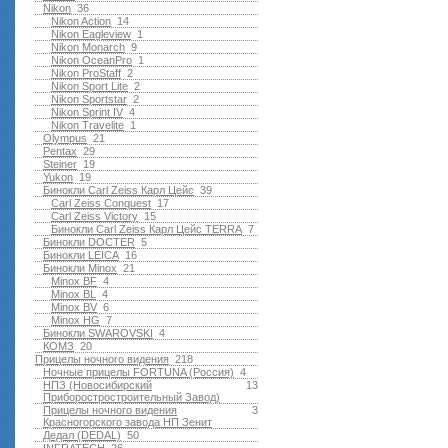
Nikon
36
Nikon Action
14
Nikon Eagleview
1
Nikon Monarch
9
Nikon OceanPro
1
Nikon ProStaff
2
Nikon Sport Lite
2
Nikon Sportstar
2
Nikon Sprint IV
4
Nikon Travelite
1
Olympus
21
Pentax
29
Steiner
19
Yukon
19
Бинокли Carl Zeiss Карл Цейс
39
Carl Zeiss Conquest
17
Carl Zeiss Victory
15
Бинокли Carl Zeiss Карл Цейс TERRA
7
Бинокли DOCTER
5
Бинокли LEICA
16
Бинокли Minox
21
Minox BF
4
Minox BL
4
Minox BV
6
Minox HG
7
Бинокли SWAROVSKI
4
КОМЗ
20
Прицелы ночного видения
218
Ночные прицелы FORTUNA (Россия)
4
НПЗ (Новосибирский
13
Приборостростроительный Завод)
Прицелы ночного видения
3
Красногорского завода НП Зенит
Дедал (DEDAL)
50