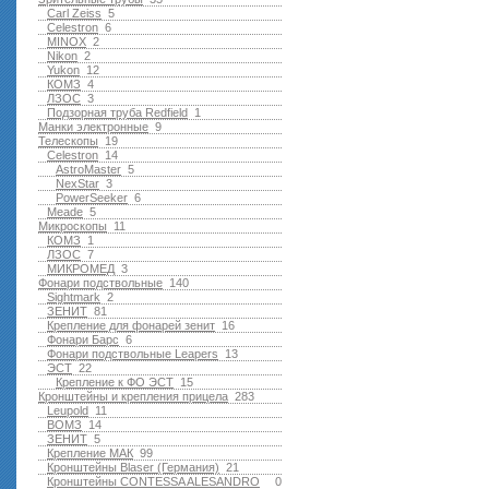
Carl Zeiss
5
Celestron
6
MINOX
2
Nikon
2
Yukon
12
КОМЗ
4
ЛЗОС
3
Подзорная труба Redfield
1
Манки электронные
9
Телескопы
19
Celestron
14
AstroMaster
5
NexStar
3
PowerSeeker
6
Meade
5
Микроскопы
11
КОМЗ
1
ЛЗОС
7
МИКРОМЕД
3
Фонари подствольные
140
Sightmark
2
ЗЕНИТ
81
Крепление для фонарей зенит
16
Фонари Барс
6
Фонари подствольные Leapers
13
ЭСТ
22
Крепление к ФО ЭСТ
15
Кронштейны и крепления прицела
283
Leupold
11
ВОМЗ
14
ЗЕНИТ
5
Крепление МАК
99
Кронштейны Blaser (Германия)
21
Кронштейны CONTESSA ALESANDRO
0