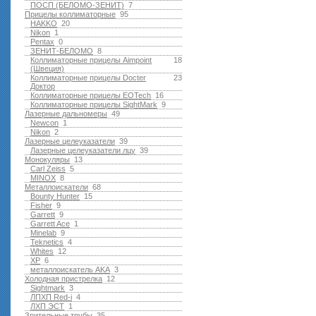
ПОСП (БЕЛОМО-ЗЕНИТ)
7
Прицелы коллиматорные
95
HAKKO
20
Nikon
1
Pentax
0
ЗЕНИТ-БЕЛОМО
8
Коллиматорные прицелы Aimpoint
18
(Швеция)
Коллиматорные прицелы Docter
23
Доктор
Коллиматорные прицелы EOTech
16
Коллиматорные прицелы SightMark
9
Лазерные дальномеры
49
Newcon
1
Nikon
2
Лазерные целеуказатели
39
Лазерные целеуказатели лцу
39
Монокуляры
13
Carl Zeiss
5
MINOX
8
Металлоискатели
68
Bounty Hunter
15
Fisher
9
Garrett
9
Garrett Ace
1
Minelab
9
Teknetics
4
Whites
12
XP
6
металлоискатель AKA
3
Холодная пристрелка
12
Sightmark
3
ЛПХП Red-i
4
ЛХП ЭСТ
1
Зрительные трубы
35