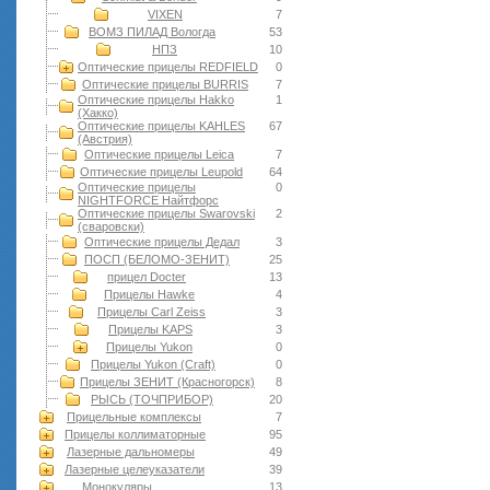
VIXEN
7
ВОМЗ ПИЛАД Вологда
53
НПЗ
10
Оптические прицелы REDFIELD
0
Оптические прицелы BURRIS
7
Оптические прицелы Hakko
1
(Хакко)
Оптические прицелы KAHLES
67
(Австрия)
Оптические прицелы Leica
7
Оптические прицелы Leupold
64
Оптические прицелы
0
NIGHTFORCE Найтфорс
Оптические прицелы Swarovski
2
(сваровски)
Оптические прицелы Дедал
3
ПОСП (БЕЛОМО-ЗЕНИТ)
25
прицел Docter
13
Прицелы Hawke
4
Прицелы Carl Zeiss
3
Прицелы KAPS
3
Прицелы Yukon
0
Прицелы Yukon (Craft)
0
Прицелы ЗЕНИТ (Красногорск)
8
РЫСЬ (ТОЧПРИБОР)
20
Прицельные комплексы
7
Прицелы коллиматорные
95
Лазерные дальномеры
49
Лазерные целеуказатели
39
Монокуляры
13