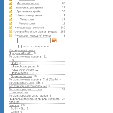
Металлоискатели
68
Холодная пристрелка
12
Зрительные трубы
35
Манки электронные
9
Телескопы
19
Микроскопы
11
Фонари подствольные
140
Кронштейны и крепления прицела
283
Ружья для подводной оxоты
3
искать в найденном
Расширенный поиск
Прицелы ATN АТН
8
Тепловизионные прицелы
51
0
Dedal
6
Infratech Инфратех
8
Pulsar Apex Апекс
10
Новосибирск НПЗ
2
Фортуна Fortuna
20
Тепловизионные прицелы Trail (Трэйл)
4
Тепловизоры Guide Гайд
6
Тепловизоры автомобильные
6
Тепловизоры для охоты и
39
строительства
Тепловизоры для смартфонов
4
Цифровые прицелы и приборы ночного
23
видения
Бинокли
237
BUSHNELL
2
Canon
6