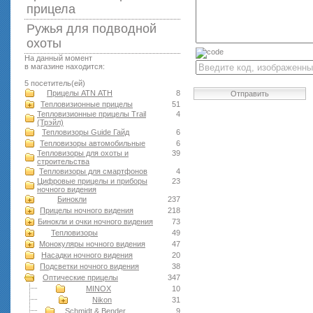
прицела
Ружья для подводной
оxоты
На данный момент
в магазине находится:
5 посетитель(ей)
Прицелы ATN АТН
8
Отправить
Тепловизионные прицелы
51
Тепловизионные прицелы Trail
4
(Трэйл)
Тепловизоры Guide Гайд
6
Тепловизоры автомобильные
6
Тепловизоры для охоты и
39
строительства
Тепловизоры для смартфонов
4
Цифровые прицелы и приборы
23
ночного видения
Бинокли
237
Прицелы ночного видения
218
Бинокли и очки ночного видения
73
Тепловизоры
49
Монокуляры ночного видения
47
Насадки ночного видения
20
Подсветки ночного видения
38
Оптические прицелы
347
MINOX
10
Nikon
31
Schmidt & Bender
9