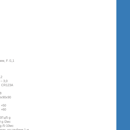
мм, F /1,1
12
 – 3,0
, CR123A
8
4x90x90
 +50
 +60
0Гц/5 g
 g /2мс
g /5-10мс
мин. на глубине 1 м