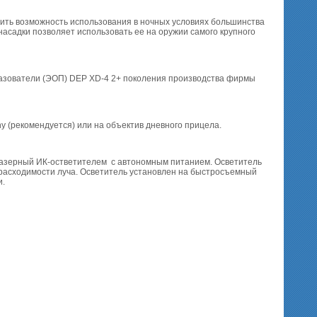
чить возможность использования в ночных условиях большинства
насадки позволяет использовать ее на оружии самого крупного
разователи (ЭОП) DEP XD-4 2+ поколения производства фирмы
ny (рекомендуется) или на объектив дневного прицела.
азерный ИК-остветителем с автономным питанием. Осветитель
 расходимости луча. Осветитель установлен на быстросъемный
и.