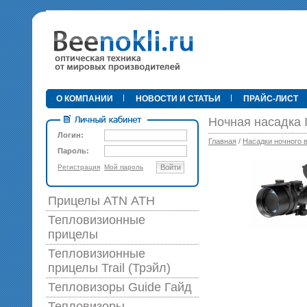
•
О КОМПАНИИ
НОВОСТИ И СТАТЬИ
ПРАЙС-ЛИСТ
Ночная насадка
Логин:
Главная
/
Насадки ночного 
Пароль:
Регистрация
Мой пароль
Войти
89 0
Прицелы ATN АТН
Тепловизионные
прицелы
Тепловизионные
прицелы Trail (Трэйл)
Тепловизоры Guide Гайд
Тепловизоры