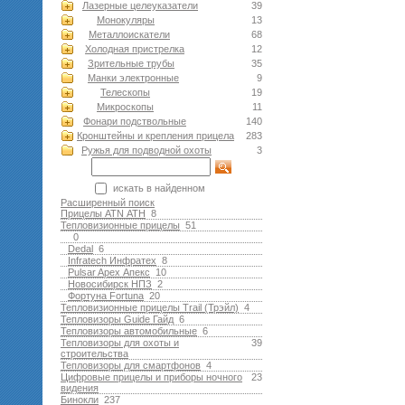
Лазерные целеуказатели
39
Монокуляры
13
Металлоискатели
68
Холодная пристрелка
12
Зрительные трубы
35
Манки электронные
9
Телескопы
19
Микроскопы
11
Фонари подствольные
140
Кронштейны и крепления прицела
283
Ружья для подводной оxоты
3
искать в найденном
Расширенный поиск
Прицелы ATN АТН
8
Тепловизионные прицелы
51
0
Dedal
6
Infratech Инфратех
8
Pulsar Apex Апекс
10
Новосибирск НПЗ
2
Фортуна Fortuna
20
Тепловизионные прицелы Trail (Трэйл)
4
Тепловизоры Guide Гайд
6
Тепловизоры автомобильные
6
Тепловизоры для охоты и
39
строительства
Тепловизоры для смартфонов
4
Цифровые прицелы и приборы ночного
23
видения
Бинокли
237