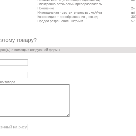
Электронно-оптический преобразователь
Поколение
2+
Интегральная чувствительность , мкА/лм
mi
Коэффициент преобразования , отн.ед.
30
Предел разрешения , штр/мм
57 
 этому товару?
прос(ы) с помощью следующей формы.
но товара