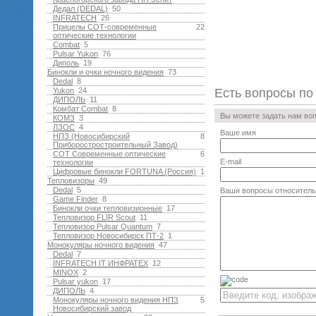
Дедал (DEDAL)
50
INFRATECH
26
Прицелы СОТ-современные
22
оптические технологии
Combat
5
Pulsar Yukon
76
Диполь
19
Бинокли и очки ночного видения
73
Dedal
8
Yukon
24
Есть вопросы по
ДИПОЛЬ
11
Комбат Combat
8
Вы можете задать нам во
КОМЗ
3
ЛЗОС
4
Ваше имя
НПЗ (Новосибирский
8
Приборостростроительный Завод)
СОТ Современные оптические
6
E-mail
технологии
Цифровые бинокли FORTUNA (Россия)
1
Тепловизоры
49
Dedal
5
Ваши вопросы относитель
Game Finder
8
Бинокли очки тепловизионные
17
Тепловизор FLIR Scout
11
Тепловизор Pulsar Quantum
7
Тепловизор Новосибирск ПТ-2
1
Монокуляры ночного видения
47
Dedal
7
INFRATECH IT ИНФРАТЕХ
12
MINOX
2
Pulsar yukon
17
ДИПОЛЬ
4
Монокуляры ночного видения НПЗ
5
Новосибирский завод