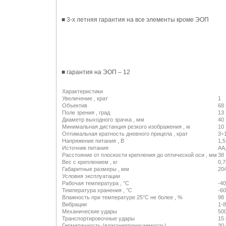
■ 3-х летняя гарантия на все элементы кроме ЭОП
■ гарантия на ЭОП – 12
Характеристики
Увеличение , крат
1
Объектив
68 
Поле зрения , град
13
Диаметр выходного зрачка , мм
40
Минимальная дистанция резкого изображения , м
10
Оптимальная кратность дневного прицела , крат
3÷
Напряжение питания , В
1,5
Источник питания
AA
Расстояние от плоскости крепления до оптической оси , мм
38
Вес с креплением , кг
0,7
Габаритные размеры , мм
20
Условия эксплуатации
Рабочая температура , °С
-40
Температура хранения , °С
-60
Влажность при температуре 25°С не более , %
98
Вибрации
1-8
Механические удары
500
Транспортировочные удары
15 
Герметичность (влагонепроницаемость)
30 