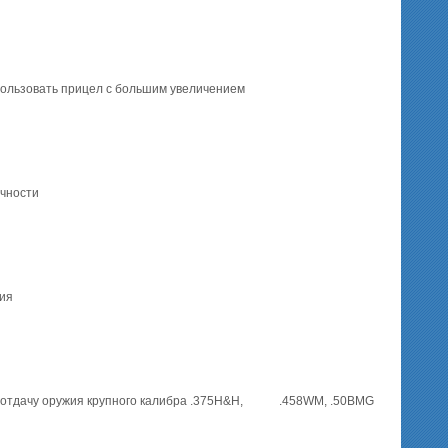
пользовать прицел с большим увеличением
ечности
ния
ю отдачу оружия крупного калибра .375Н&H, .458WM, .50BMG