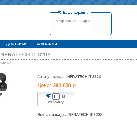
В корзине нет товаров
ДОСТАВКА
КОНТАКТЫ
 INFRATECH IT-320X
видения
00 р.
Артикул товара:
79 900 р.
INFRATECH IT-320X
395 000 р.
Т
Прицел ATN X-Sight-4k Pro,
Pulsar Apex LRF XQ50 С
Цена: 300 000 р.
3-14, день/ночь (до
дальномером
600м/400м), трубка 30мм,
фото/видео, IOS/Android, до
В
6000Дж, 940гр.
корзину
Ночная насадка
INFRATECH
IT
-320X