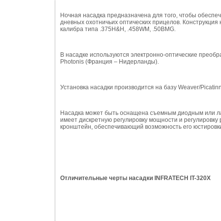
Ночная насадка предназначена для того, чтобы обеспе
дневных охотничьих оптических прицелов. Конструкция 
калибра типа .375H&H, .458WM, .50BMG.
В насадке используются электронно-оптические преоб
Photonis (Франция – Нидерланды).
Установка насадки производится на базу Weaver/Picatin
Насадка может быть оснащена съемным диодным или л
имеет дискретную регулировку мощности и регулировку
кронштейн, обеспечивающий возможность его юстировк
Отличительные черты насадки
INFRATECH
IT-320X