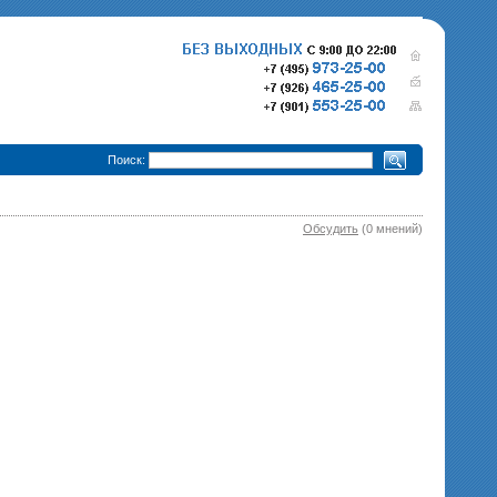
•
Поиск:
Обсудить
(0 мнений)
280 000 р.
365 000 р.
Тепловизионный прицел
Тепловизионный прице
Pulsar Trail XQ50
340 000 р.
Pulsar Trail XP50
епловизионный прицел
Pulsar Trail XP38