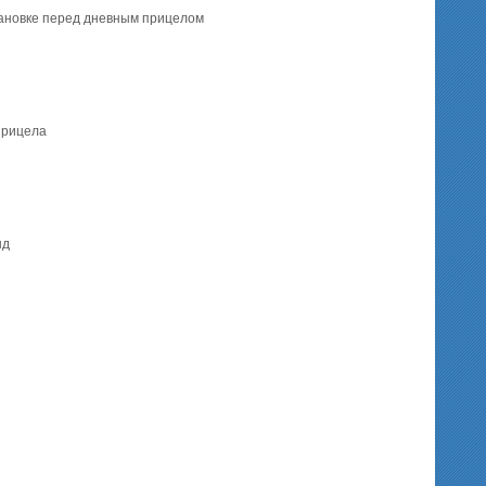
тановке перед дневным прицелом
прицела
нд