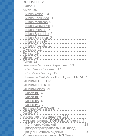
BUSHNELL
2
Canon
6
Nikon
36
Nikon Action
14
Nikon Eagleview
1
Nikon Monarch
9
Nikon OceanPro
1
Nikon ProStaff
2
Nikon Sport Lite
2
Nikon Sportstar
2
Nikon Sprint IV
4
Nikon Travelite
1
Olympus
21
Pentax
29
Steiner
19
Yukon
19
Бинокли Carl Zeiss Карл Цейс
39
Carl Zeiss Conquest
17
Carl Zeiss Victory
15
Бинокли Carl Zeiss Карл Цейс TERRA
7
Бинокли DOCTER
5
Бинокли LEICA
16
Бинокли Minox
21
Minox BF
4
Minox BL
4
Minox BV
6
Minox HG
7
Бинокли SWAROVSKI
4
КОМЗ
20
Прицелы ночного видения
218
Ночные прицелы FORTUNA (Россия)
4
НПЗ (Новосибирский
13
Приборостростроительный Завод)
Прицелы ночного видения
3
Красногорского завода НП Зенит