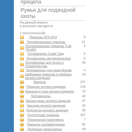
прицела
Ружья для подводной
оxоты
На данный момент
в магазине находится:
1 посетитель(ей)
Прицелы ATN АТН
8
Тепловизионные прицелы
51
Тепловизионные прицелы Trail
4
(Трэйл)
Тепловизоры Guide Гайд
6
Тепловизоры автомобильные
6
Тепловизоры для охоты и
39
строительства
Тепловизоры для смартфонов
4
Цифровые прицелы и приборы
23
ночного видения
Бинокли
237
Прицелы ночного видения
218
Бинокли и очки ночного видения
73
Тепловизоры
49
Монокуляры ночного видения
47
Насадки ночного видения
20
Подсветки ночного видения
38
Оптические прицелы
347
Прицельные комплексы
7
Прицелы коллиматорные
95
Лазерные дальномеры
49