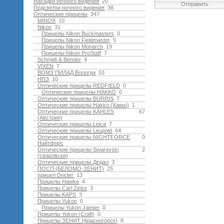
Насадки ночного видения
20
Отправить
Подсветки ночного видения
38
Оптические прицелы
347
MINOX
10
Nikon
31
Прицелы Nikon Buckmasters
0
Прицелы Nikon Fieldmaster
5
Прицелы Nikon Monarch
19
Прицелы Nikon ProStaff
7
Schmidt & Bender
9
VIXEN
7
ВОМЗ ПИЛАД Вологда
53
НПЗ
10
Оптические прицелы REDFIELD
0
Оптические прицелы HAKKO
0
Оптические прицелы BURRIS
7
Оптические прицелы Hakko (Хакко)
1
Оптические прицелы KAHLES
67
(Австрия)
Оптические прицелы Leica
7
Оптические прицелы Leupold
64
Оптические прицелы NIGHTFORCE
0
Найтфорс
Оптические прицелы Swarovski
2
(сваровски)
Оптические прицелы Дедал
3
ПОСП (БЕЛОМО-ЗЕНИТ)
25
прицел Docter
13
Прицелы Hawke
4
Прицелы Carl Zeiss
3
Прицелы KAPS
3
Прицелы Yukon
0
Прицелы Yukon Jaeger
0
Прицелы Yukon (Craft)
0
Прицелы ЗЕНИТ (Красногорск)
8