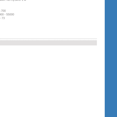
n 700
000 - 55000
- 73