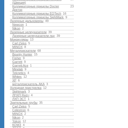
(Швеция)
Коллиматорные прицелы Docter
23
Доктор
Коллиматорные прицелы EOTech
16
Коллиматорные прицелы SightMark
9
Лазерные дальномеры
49
Newcon
1
Nikon
2
Лазерные целеуказатели
39
Лазерные целеуказатели лцу
39
Монокуляры
13
Carl Zeiss
5
MINOX
8
Металлоискатели
68
Bounty Hunter
15
Fisher
9
Garrett
9
Garrett Ace
1
Minelab
9
Teknetics
4
Whites
12
XP
6
металлоискатель AKA
3
Холодная пристрелка
12
Sightmark
3
ЛПХП Red-i
4
ЛХП ЭСТ
1
Зрительные трубы
35
Carl Zeiss
5
Celestron
6
MINOX
2
Nikon
2
Yukon
12
КОМЗ
4