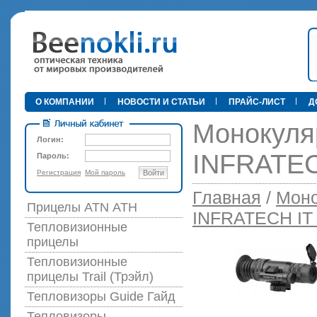
•
О КОМПАНИИ
НОВОСТИ И СТАТЬИ
ПРАЙС-ЛИСТ
Д
Монокуля
Логин:
INFRATEC
Пароль:
Регистрация
Мой пароль
Войти
89 000 р
Главная
/
Моно
Прицелы ATN АТН
INFRATECH I
Тепловизионные
прицелы
Тепловизионные
прицелы Trail (Трэйл)
Тепловизоры Guide Гайд
Тепловизоры