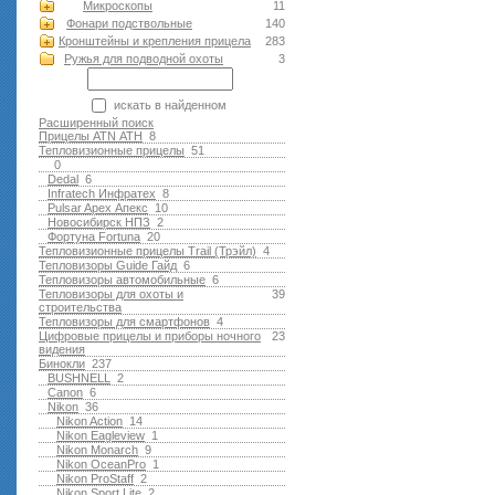
Микроскопы
11
Фонари подствольные
140
Кронштейны и крепления прицела
283
Ружья для подводной оxоты
3
искать в найденном
Расширенный поиск
Прицелы ATN АТН
8
Тепловизионные прицелы
51
0
Dedal
6
Infratech Инфратех
8
Pulsar Apex Апекс
10
Новосибирск НПЗ
2
Фортуна Fortuna
20
Тепловизионные прицелы Trail (Трэйл)
4
Тепловизоры Guide Гайд
6
Тепловизоры автомобильные
6
Тепловизоры для охоты и
39
строительства
Тепловизоры для смартфонов
4
Цифровые прицелы и приборы ночного
23
видения
Бинокли
237
BUSHNELL
2
Canon
6
Nikon
36
Nikon Action
14
Nikon Eagleview
1
Nikon Monarch
9
Nikon OceanPro
1
Nikon ProStaff
2
Nikon Sport Lite
2