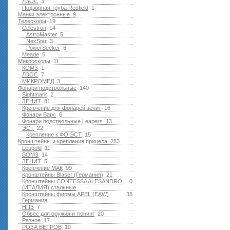
ЛЗОС
3
Подзорная труба Redfield
1
Манки электронные
9
Телескопы
19
Celestron
14
AstroMaster
5
NexStar
3
PowerSeeker
6
Meade
5
Микроскопы
11
КОМЗ
1
ЛЗОС
7
МИКРОМЕД
3
Фонари подствольные
140
Sightmark
2
ЗЕНИТ
81
Крепление для фонарей зенит
16
Фонари Барс
6
Фонари подствольные Leapers
13
ЭСТ
22
Крепление к ФО ЭСТ
15
Кронштейны и крепления прицела
283
Leupold
11
ВОМЗ
14
ЗЕНИТ
5
Крепление МАК
99
Кронштейны Blaser (Германия)
21
Кронштейны CONTESSA ALESANDRO
0
(ИТАЛИЯ) стальные
Кронштейны фирмы APEL (EAW)
38
Германия
НПЗ
7
Обвес для оружия и тюнинг
20
Разное
17
РОЗА ВЕТРОВ
10