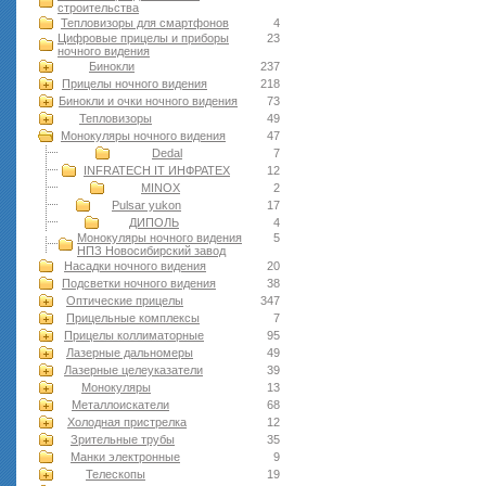
строительства
Тепловизоры для смартфонов
4
Цифровые прицелы и приборы
23
ночного видения
Бинокли
237
Прицелы ночного видения
218
Бинокли и очки ночного видения
73
Тепловизоры
49
Монокуляры ночного видения
47
Dedal
7
INFRATECH IT ИНФРАТЕХ
12
MINOX
2
Pulsar yukon
17
ДИПОЛЬ
4
Монокуляры ночного видения
5
НПЗ Новосибирский завод
Насадки ночного видения
20
Подсветки ночного видения
38
Оптические прицелы
347
Прицельные комплексы
7
Прицелы коллиматорные
95
Лазерные дальномеры
49
Лазерные целеуказатели
39
Монокуляры
13
Металлоискатели
68
Холодная пристрелка
12
Зрительные трубы
35
Манки электронные
9
Телескопы
19