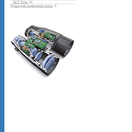
ЭСТ Тула
41
Ружья для подводной оxоты
3