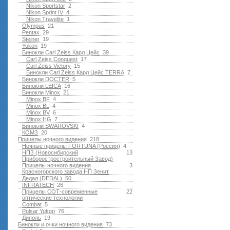
Nikon Sportstar
2
Nikon Sprint IV
4
Nikon Travelite
1
Olympus
21
Pentax
29
Steiner
19
Yukon
19
Бинокли Carl Zeiss Карл Цейс
39
Carl Zeiss Conquest
17
Carl Zeiss Victory
15
Бинокли Carl Zeiss Карл Цейс TERRA
7
Бинокли DOCTER
5
Бинокли LEICA
16
Бинокли Minox
21
Minox BF
4
Minox BL
4
Minox BV
6
Minox HG
7
Бинокли SWAROVSKI
4
КОМЗ
20
Прицелы ночного видения
218
Ночные прицелы FORTUNA (Россия)
4
НПЗ (Новосибирский
13
Приборостростроительный Завод)
Прицелы ночного видения
3
Красногорского завода НП Зенит
Дедал (DEDAL)
50
INFRATECH
26
Прицелы СОТ-современные
22
оптические технологии
Combat
5
Pulsar Yukon
76
Диполь
19
Бинокли и очки ночного видения
73