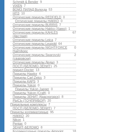
Schmidt & Bender
9
VIXEN
7
ВОМЗ ПИЛАД Вологда
53
НПЗ
10
Оптические прицелы REDFIELD
0
Оптические прицелы HAKKO
0
Оптические прицелы BURRIS
7
Оптические прицелы Hakko (Хакко)
1
Оптические прицелы KAHLES
67
(Австрия)
Оптические прицелы Leica
7
Оптические прицелы Leupold
64
Оптические прицелы NIGHTFORCE
0
Найтфорс
Оптические прицелы Swarovski
2
(сваровски)
Оптические прицелы Дедал
3
ПОСП (БЕЛОМО-ЗЕНИТ)
25
прицел Docter
13
Прицелы Hawke
4
Прицелы Carl Zeiss
3
Прицелы KAPS
3
Прицелы Yukon
0
Прицелы Yukon Jaeger
0
Прицелы Yukon (Craft)
0
Прицелы ЗЕНИТ (Красногорск)
8
РЫСЬ (ТОЧПРИБОР)
20
Прицельные комплексы
7
ПОСП (БЕЛОМО-ЗЕНИТ)
7
Прицелы коллиматорные
95
HAKKO
20
Nikon
1
Pentax
0
ЗЕНИТ-БЕЛОМО
8
Коллиматорные прицелы Aimpoint
18