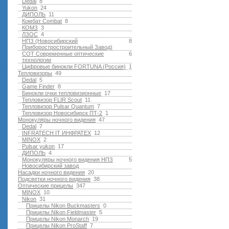
Dedal
8
Yukon
24
ДИПОЛЬ
11
Комбат Combat
8
КОМЗ
3
ЛЗОС
4
НПЗ (Новосибирский
8
Приборостростроительный Завод)
СОТ Современные оптические
6
технологии
Цифровые бинокли FORTUNA (Россия)
1
Тепловизоры
49
Dedal
5
Game Finder
8
Бинокли очки тепловизионные
17
Тепловизор FLIR Scout
11
Тепловизор Pulsar Quantum
7
Тепловизор Новосибирск ПТ-2
1
Монокуляры ночного видения
47
Dedal
7
INFRATECH IT ИНФРАТЕХ
12
MINOX
2
Pulsar yukon
17
ДИПОЛЬ
4
Монокуляры ночного видения НПЗ
5
Новосибирский завод
Насадки ночного видения
20
Подсветки ночного видения
38
Оптические прицелы
347
MINOX
10
Nikon
31
Прицелы Nikon Buckmasters
0
Прицелы Nikon Fieldmaster
5
Прицелы Nikon Monarch
19
Прицелы Nikon ProStaff
7