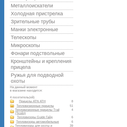
Металлоискатели
Холодная пристрелка
Зрительные трубы
Манки электронные
Телескопы
Микроскопы
Фонари подствольные
Кронштейны и крепления
прицела
Ружья для подводной
оxоты
На данный момент
в магазине находится:
4 посетитель(ей)
Прицелы ATN АТН
8
Тепловизионные прицелы
51
Тепловизионные прицелы Trail
4
(Трэйл)
Тепловизоры Guide Гайд
6
Тепловизоры автомобильные
6
Тепловизоры для охоты и
39