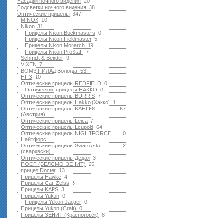
Насадки ночного видения
20
Подсветки ночного видения
38
Оптические прицелы
347
MINOX
10
Nikon
31
Прицелы Nikon Buckmasters
0
Прицелы Nikon Fieldmaster
5
Прицелы Nikon Monarch
19
Прицелы Nikon ProStaff
7
Schmidt & Bender
9
VIXEN
7
ВОМЗ ПИЛАД Вологда
53
НПЗ
10
Оптические прицелы REDFIELD
0
Оптические прицелы HAKKO
0
Оптические прицелы BURRIS
7
Оптические прицелы Hakko (Хакко)
1
Оптические прицелы KAHLES
67
(Австрия)
Оптические прицелы Leica
7
Оптические прицелы Leupold
64
Оптические прицелы NIGHTFORCE
0
Найтфорс
Оптические прицелы Swarovski
2
(сваровски)
Оптические прицелы Дедал
3
ПОСП (БЕЛОМО-ЗЕНИТ)
25
прицел Docter
13
Прицелы Hawke
4
Прицелы Carl Zeiss
3
Прицелы KAPS
3
Прицелы Yukon
0
Прицелы Yukon Jaeger
0
Прицелы Yukon (Craft)
0
Прицелы ЗЕНИТ (Красногорск)
8