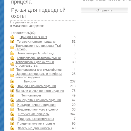
прицела
Ружья для подводной
Отправить
оxоты
На данный момент
в магазине находится:
1 посетитель(ей)
Прицелы ATN АТН
8
Тепловизионные прицелы
51
Тепловизионные прицелы Trail
4
(Трэйл)
Тепловизоры Guide Гайд
6
Тепловизоры автомобильные
6
Тепловизоры для охоты и
39
строительства
Тепловизоры для смартфонов
4
Цифровые прицелы и приборы
23
ночного видения
Бинокли
237
Прицелы ночного видения
218
Бинокли и очки ночного видения
73
Тепловизоры
49
Монокуляры ночного видения
47
Насадки ночного видения
20
Подсветки ночного видения
38
Оптические прицелы
347
Прицельные комплексы
7
Прицелы коллиматорные
95
Лазерные дальномеры
49