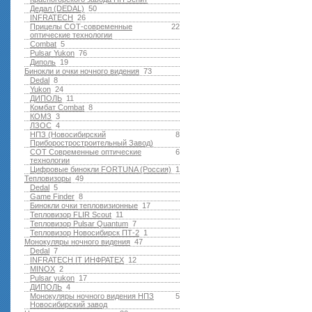
Дедал (DEDAL)
50
INFRATECH
26
Прицелы СОТ-современные
22
оптические технологии
Combat
5
Pulsar Yukon
76
Диполь
19
Бинокли и очки ночного видения
73
Dedal
8
Yukon
24
ДИПОЛЬ
11
Комбат Combat
8
КОМЗ
3
ЛЗОС
4
НПЗ (Новосибирский
8
Приборостростроительный Завод)
СОТ Современные оптические
6
технологии
Цифровые бинокли FORTUNA (Россия)
1
Тепловизоры
49
Dedal
5
Game Finder
8
Бинокли очки тепловизионные
17
Тепловизор FLIR Scout
11
Тепловизор Pulsar Quantum
7
Тепловизор Новосибирск ПТ-2
1
Монокуляры ночного видения
47
Dedal
7
INFRATECH IT ИНФРАТЕХ
12
MINOX
2
Pulsar yukon
17
ДИПОЛЬ
4
Монокуляры ночного видения НПЗ
5
Новосибирский завод