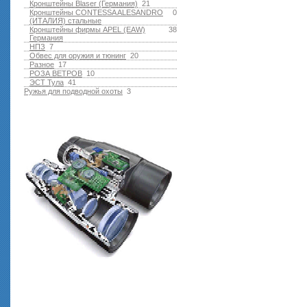
Кронштейны Blaser (Германия)
21
Кронштейны CONTESSA ALESANDRO
0
(ИТАЛИЯ) стальные
Кронштейны фирмы APEL (EAW)
38
Германия
НПЗ
7
Обвес для оружия и тюнинг
20
Разное
17
РОЗА ВЕТРОВ
10
ЭСТ Тула
41
Ружья для подводной оxоты
3