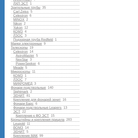
ЛХП ЭСТ
1
Зрительные трубы
35
Carl Zeiss
5
Celestron
6
MINOX
2
Nikon
2
Yukon
12
КОМЗ
4
ЛЗОС
3
Подзорная труба Redfield
1
Манки электронные
9
Телескопы
19
Celestron
14
AstroMaster
5
NexStar
3
PowerSeeker
6
Meade
5
Микроскопы
11
КОМЗ
1
ЛЗОС
7
МИКРОМЕД
3
Фонари подствольные
140
Sightmark
2
ЗЕНИТ
81
Крепление для фонарей зенит
16
Фонари Барс
6
Фонари подствольные Leapers
13
ЭСТ
22
Крепление к ФО ЭСТ
15
Кронштейны и крепления прицела
283
Leupold
11
ВОМЗ
14
ЗЕНИТ
5
Крепление МАК
99