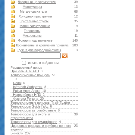
Лазерные целеуказатели
39
Монокуляры
13
Металлоискатели
68
Холодная пристрелка
12
Зрительные трубы
35
Манки электронные
9
Телескопы
19
Микроскопы
11
Фонари подствольные
140
Кронштейны и крепления прицела
283
Ружья для подводной оxоты
3
искать в найденном
Расширенный поиск
Прицелы ATN АТН
8
Тепловизионные прицелы
51
0
Dedal
6
Infratech Инфратех
8
Pulsar Apex Апекс
10
Новосибирск НПЗ
2
Фортуна Fortuna
20
Тепловизионные прицелы Trail (Трэйл)
4
Тепловизоры Guide Гайд
6
Тепловизоры автомобильные
6
Тепловизоры для охоты и
39
строительства
Тепловизоры для смартфонов
4
Цифровые прицелы и приборы ночного
23
видения
Бинокли
237