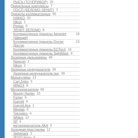
РЫСЬ (ТОЧПРИБОР)
20
Прицельные комплексы
7
ПОСП (БЕЛОМО-ЗЕНИТ)
7
Прицелы коллиматорные
95
HAKKO
20
Nikon
1
Pentax
0
ЗЕНИТ-БЕЛОМО
8
Коллиматорные прицелы Aimpoint
18
(Швеция)
Коллиматорные прицелы Docter
23
Доктор
Коллиматорные прицелы EOTech
16
Коллиматорные прицелы SightMark
9
Лазерные дальномеры
49
Newcon
1
Nikon
2
Лазерные целеуказатели
39
Лазерные целеуказатели лцу
39
Монокуляры
13
Carl Zeiss
5
MINOX
8
Металлоискатели
68
Bounty Hunter
15
Fisher
9
Garrett
9
Garrett Ace
1
Minelab
9
Teknetics
4
Whites
12
XP
6
металлоискатель AKA
3
Холодная пристрелка
12
Sightmark
3
ЛПХП Red-i
4