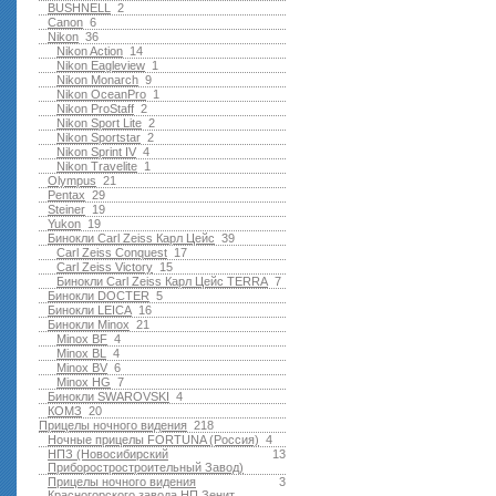
BUSHNELL
2
Canon
6
Nikon
36
Nikon Action
14
Nikon Eagleview
1
Nikon Monarch
9
Nikon OceanPro
1
Nikon ProStaff
2
Nikon Sport Lite
2
Nikon Sportstar
2
Nikon Sprint IV
4
Nikon Travelite
1
Olympus
21
Pentax
29
Steiner
19
Yukon
19
Бинокли Carl Zeiss Карл Цейс
39
Carl Zeiss Conquest
17
Carl Zeiss Victory
15
Бинокли Carl Zeiss Карл Цейс TERRA
7
Бинокли DOCTER
5
Бинокли LEICA
16
Бинокли Minox
21
Minox BF
4
Minox BL
4
Minox BV
6
Minox HG
7
Бинокли SWAROVSKI
4
КОМЗ
20
Прицелы ночного видения
218
Ночные прицелы FORTUNA (Россия)
4
НПЗ (Новосибирский
13
Приборостростроительный Завод)
Прицелы ночного видения
3
Красногорского завода НП Зенит