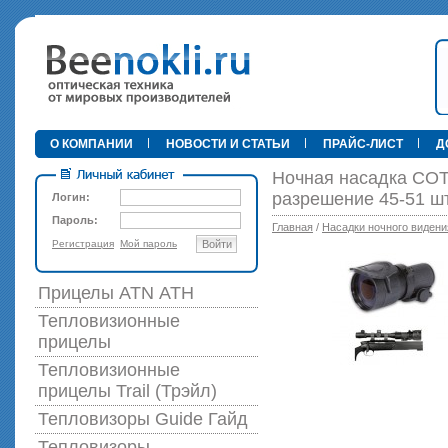
•
О КОМПАНИИ
НОВОСТИ И СТАТЬИ
ПРАЙС-ЛИСТ
Д
Ночная насадка СОТ 
разрешение 45-51 ш
Логин:
Пароль:
Главная
/
Насадки ночного видени
Регистрация
Мой пароль
Войти
89 000 р
Прицелы ATN АТН
Тепловизионные
прицелы
Тепловизионные
прицелы Trail (Трэйл)
Тепловизоры Guide Гайд
Тепловизоры