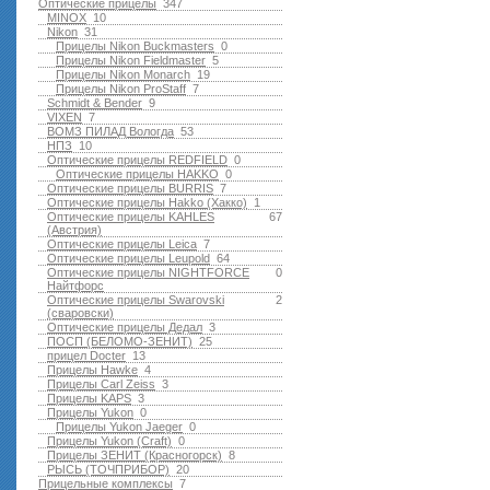
Оптические прицелы
347
MINOX
10
Nikon
31
Прицелы Nikon Buckmasters
0
Прицелы Nikon Fieldmaster
5
Прицелы Nikon Monarch
19
Прицелы Nikon ProStaff
7
Schmidt & Bender
9
VIXEN
7
ВОМЗ ПИЛАД Вологда
53
НПЗ
10
Оптические прицелы REDFIELD
0
Оптические прицелы HAKKO
0
Оптические прицелы BURRIS
7
Оптические прицелы Hakko (Хакко)
1
Оптические прицелы KAHLES
67
(Австрия)
Оптические прицелы Leica
7
Оптические прицелы Leupold
64
Оптические прицелы NIGHTFORCE
0
Найтфорс
Оптические прицелы Swarovski
2
(сваровски)
Оптические прицелы Дедал
3
ПОСП (БЕЛОМО-ЗЕНИТ)
25
прицел Docter
13
Прицелы Hawke
4
Прицелы Carl Zeiss
3
Прицелы KAPS
3
Прицелы Yukon
0
Прицелы Yukon Jaeger
0
Прицелы Yukon (Craft)
0
Прицелы ЗЕНИТ (Красногорск)
8
РЫСЬ (ТОЧПРИБОР)
20
Прицельные комплексы
7