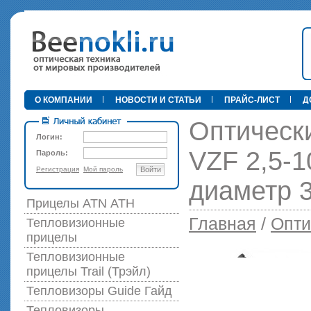
•
О КОМПАНИИ
НОВОСТИ И СТАТЬИ
ПРАЙС-ЛИСТ
Д
Оптическ
Логин:
VZF 2,5-1
Пароль:
Регистрация
Мой пароль
Войти
89 000 р
диаметр 
Прицелы ATN АТН
Главная
/
Опти
Тепловизионные
прицелы
Тепловизионные
прицелы Trail (Трэйл)
Тепловизоры Guide Гайд
Тепловизоры