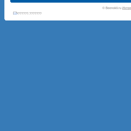
•
© Beenokli.ru
Интер