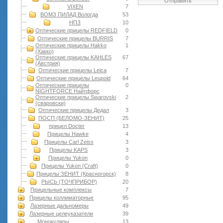
Отправить
VIXEN
7
ВОМЗ ПИЛАД Вологда
53
НПЗ
10
Оптические прицелы REDFIELD
0
Оптические прицелы BURRIS
7
Оптические прицелы Hakko
1
(Хакко)
Оптические прицелы KAHLES
67
(Австрия)
Оптические прицелы Leica
7
Оптические прицелы Leupold
64
Оптические прицелы
0
NIGHTFORCE Найтфорс
Оптические прицелы Swarovski
2
(сваровски)
Оптические прицелы Дедал
3
ПОСП (БЕЛОМО-ЗЕНИТ)
25
прицел Docter
13
Прицелы Hawke
4
Прицелы Carl Zeiss
3
Прицелы KAPS
3
Прицелы Yukon
0
Прицелы Yukon (Craft)
0
Прицелы ЗЕНИТ (Красногорск)
8
РЫСЬ (ТОЧПРИБОР)
20
Прицельные комплексы
7
Прицелы коллиматорные
95
Лазерные дальномеры
49
Лазерные целеуказатели
39
Монокуляры
13