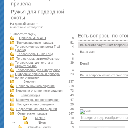
прицела
Ружья для подводной
оxоты
На данный момент
в магазине находится:
16 посетитель(ей)
Есть вопросы по это
Прицелы ATN АТН
8
Тепловизионные прицелы
51
Вы можете задать нам вопрос(
Тепловизионные прицелы Trail
4
(Трэйл)
Ваше имя
Тепловизоры Guide Гайд
6
Тепловизоры автомобильные
6
Тепловизоры для охоты и
39
E-mail
строительства
Тепловизоры для смартфонов
4
Цифровые прицелы и приборы
23
Ваши вопросы относительно то
ночного видения
Бинокли
237
Прицелы ночного видения
218
Бинокли и очки ночного видения
73
Тепловизоры
49
Монокуляры ночного видения
47
Насадки ночного видения
20
Подсветки ночного видения
38
Оптические прицелы
347
MINOX
10
Nikon
31
Schmidt & Bender
9