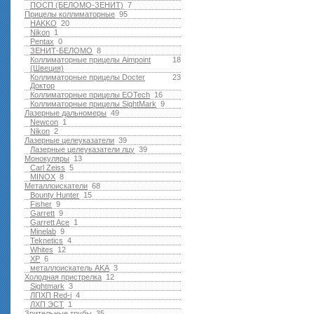
ПОСП (БЕЛОМО-ЗЕНИТ)
7
Прицелы коллиматорные
95
HAKKO
20
Nikon
1
Pentax
0
ЗЕНИТ-БЕЛОМО
8
Коллиматорные прицелы Aimpoint
18
(Швеция)
Коллиматорные прицелы Docter
23
Доктор
Коллиматорные прицелы EOTech
16
Коллиматорные прицелы SightMark
9
Лазерные дальномеры
49
Newcon
1
Nikon
2
Лазерные целеуказатели
39
Лазерные целеуказатели лцу
39
Монокуляры
13
Carl Zeiss
5
MINOX
8
Металлоискатели
68
Bounty Hunter
15
Fisher
9
Garrett
9
Garrett Ace
1
Minelab
9
Teknetics
4
Whites
12
XP
6
металлоискатель AKA
3
Холодная пристрелка
12
Sightmark
3
ЛПХП Red-i
4
ЛХП ЭСТ
1
Зрительные трубы
35