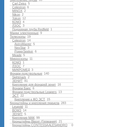
Carl Zeiss
5
Celestron
6
MINOX
2
Nikon
2
Yukon
12
КОМЗ
4
ЛЗОС
3
Подзорная труба Redfield
1
Манки электронные
9
Телескопы
19
Celestron
14
AstroMaster
5
NexStar
3
PowerSeeker
6
Meade
5
Микроскопы
11
КОМЗ
1
ЛЗОС
7
МИКРОМЕД
3
Фонари подствольные
140
Sightmark
2
ЗЕНИТ
81
Крепление для фонарей зенит
16
Фонари Барс
6
Фонари подствольные Leapers
13
ЭСТ
22
Крепление к ФО ЭСТ
15
Кронштейны и крепления прицела
283
Leupold
11
ВОМЗ
14
ЗЕНИТ
5
Крепление МАК
99
Кронштейны Blaser (Германия)
21
Кронштейны CONTESSA ALESANDRO
0