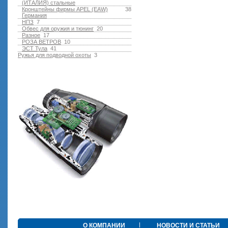
(ИТАЛИЯ) стальные
Кронштейны фирмы APEL (EAW)
38
Германия
НПЗ
7
Обвес для оружия и тюнинг
20
Разное
17
РОЗА ВЕТРОВ
10
ЭСТ Тула
41
Ружья для подводной оxоты
3
О КОМПАНИИ
НОВОСТИ И СТАТЬИ