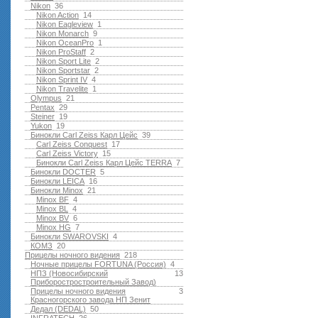
Nikon
36
Nikon Action
14
Nikon Eagleview
1
Nikon Monarch
9
Nikon OceanPro
1
Nikon ProStaff
2
Nikon Sport Lite
2
Nikon Sportstar
2
Nikon Sprint IV
4
Nikon Travelite
1
Olympus
21
Pentax
29
Steiner
19
Yukon
19
Бинокли Carl Zeiss Карл Цейс
39
Carl Zeiss Conquest
17
Carl Zeiss Victory
15
Бинокли Carl Zeiss Карл Цейс TERRA
7
Бинокли DOCTER
5
Бинокли LEICA
16
Бинокли Minox
21
Minox BF
4
Minox BL
4
Minox BV
6
Minox HG
7
Бинокли SWAROVSKI
4
КОМЗ
20
Прицелы ночного видения
218
Ночные прицелы FORTUNA (Россия)
4
НПЗ (Новосибирский
13
Приборостростроительный Завод)
Прицелы ночного видения
3
Красногорского завода НП Зенит
Дедал (DEDAL)
50