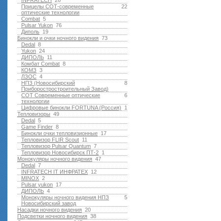
INFRATECH
26
Прицелы СОТ-современные
22
оптические технологии
Combat
5
Pulsar Yukon
76
Диполь
19
Бинокли и очки ночного видения
73
Dedal
8
Yukon
24
ДИПОЛЬ
11
Комбат Combat
8
КОМЗ
3
ЛЗОС
4
НПЗ (Новосибирский
8
Приборостростроительный Завод)
СОТ Современные оптические
6
технологии
Цифровые бинокли FORTUNA (Россия)
1
Тепловизоры
49
Dedal
5
Game Finder
8
Бинокли очки тепловизионные
17
Тепловизор FLIR Scout
11
Тепловизор Pulsar Quantum
7
Тепловизор Новосибирск ПТ-2
1
Монокуляры ночного видения
47
Dedal
7
INFRATECH IT ИНФРАТЕХ
12
MINOX
2
Pulsar yukon
17
ДИПОЛЬ
4
Монокуляры ночного видения НПЗ
5
Новосибирский завод
Насадки ночного видения
20
Подсветки ночного видения
38