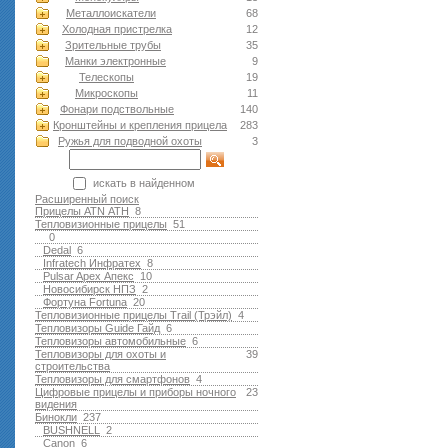
Металлоискатели
68
Холодная пристрелка
12
Зрительные трубы
35
Манки электронные
9
Телескопы
19
Микроскопы
11
Фонари подствольные
140
Кронштейны и крепления прицела
283
Ружья для подводной оxоты
3
искать в найденном
Расширенный поиск
Прицелы ATN АТН
8
Тепловизионные прицелы
51
0
Dedal
6
Infratech Инфратех
8
Pulsar Apex Апекс
10
Новосибирск НПЗ
2
Фортуна Fortuna
20
Тепловизионные прицелы Trail (Трэйл)
4
Тепловизоры Guide Гайд
6
Тепловизоры автомобильные
6
Тепловизоры для охоты и
39
строительства
Тепловизоры для смартфонов
4
Цифровые прицелы и приборы ночного
23
видения
Бинокли
237
BUSHNELL
2
Canon
6