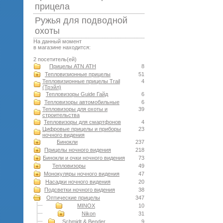
прицела
Ружья для подводной
оxоты
На данный момент
в магазине находится:
2 посетитель(ей)
Прицелы ATN АТН
8
Тепловизионные прицелы
51
Тепловизионные прицелы Trail
4
(Трэйл)
Тепловизоры Guide Гайд
6
Тепловизоры автомобильные
6
Тепловизоры для охоты и
39
строительства
Тепловизоры для смартфонов
4
Цифровые прицелы и приборы
23
ночного видения
Бинокли
237
Прицелы ночного видения
218
Бинокли и очки ночного видения
73
Тепловизоры
49
Монокуляры ночного видения
47
Насадки ночного видения
20
Подсветки ночного видения
38
Оптические прицелы
347
MINOX
10
Nikon
31
Schmidt & Bender
9