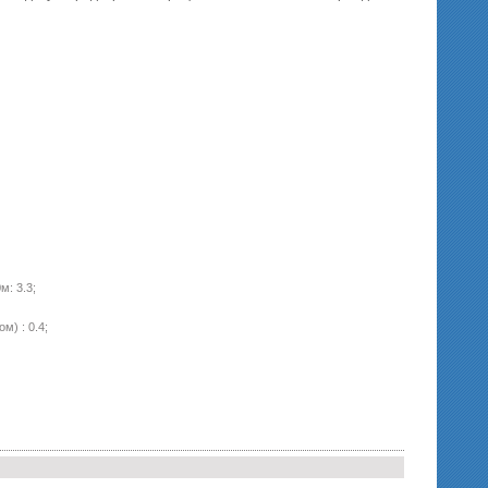
м: 3.3;
м) : 0.4;