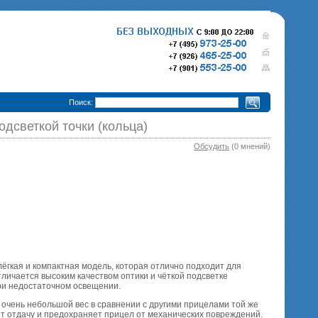
•
Поиск:
подсветкой точки (кольца)
Обсудить
(0 мнений)
280 000 р.
365 000 р.
Тепловизионный прицел
Тепловизионный прице
Pulsar Trail XQ50
340 000 р.
Pulsar Trail XP50
епловизионный прицел
Pulsar Trail XP38
 лёгкая и компактная модель, которая отлично подходит для
тличается высоким качеством оптики и чёткой подсветке
при недостаточном освещении.
т очень небольшой вес в сравнении с другими прицелами той же
ит отдачу и предохраняет прицел от механических повреждений.