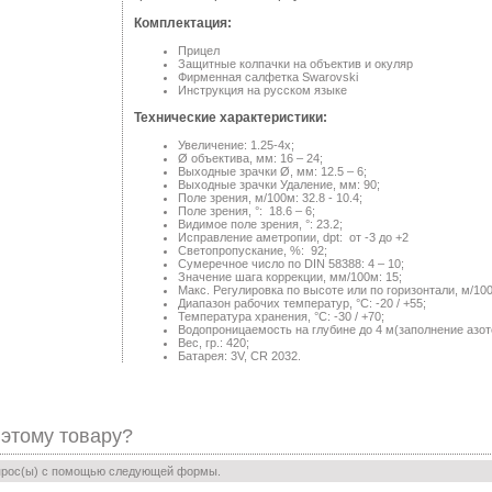
Комплектация:
Прицел
Защитные колпачки на объектив и окуляр
Фирменная салфетка Swarovski
Инструкция на русском языке
Технические характеристики:
Увеличение: 1.25-4x;
Ø объектива, мм: 16 – 24;
Bыходные зрачки Ø, мм: 12.5 – 6;
Выходные зрачки Удаление, мм: 90;
Поле зрения, м/100м: 32.8 - 10.4;
Поле зрения, °: 18.6 – 6;
Видимое поле зрения, °: 23.2;
Исправление аметропии, dpt: от -3 до +2
Светопропускание, %: 92;
Сумеречное число по DIN 58388: 4 – 10;
Значение шага коррекции, мм/100м: 15;
Макс. Регулировка по высоте или по горизонтали, м/100
Диапазон рабочих температур, °C: -20 / +55;
Температура хранения, °C: -30 / +70;
Водопроницаемость на глубине до 4 м(заполнение азото
Вес, гр.: 420;
Батарея: 3V, CR 2032.
 этому товару?
прос(ы) с помощью следующей формы.