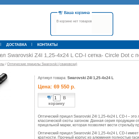
В корзине нет товаров
ДОСТАВКА
КОНТАКТЫ
л Swarovski Z4I 1,25-4х24 L CD-I cетка- Circle Dot с 
елы
/
Оптические прицелы Swarovski (сваровски)
00 р.
Артикул товара:
79 900 р.
Swarovski Z4I 1,25-4х24 L
395 000 р.
Т
Прицел ATN X-Sight-4k Pro,
Pulsar Apex LRF XQ50 С
Цена: 69 550 р.
3-14, день/ночь (до
дальномером
600м/400м), трубка 30мм,
фото/видео, IOS/Android, до
В
6000Дж, 940гр.
корзину
Оптический прицел Swarovski Z4I 1,25-4x24 L CD-I – это
классической охоты загоном. Данная серия продукции о
прицельной марки, которая позволяет вести стрельбу 
Оптический прицел Swarovski Z4I 1,25-4x24 L CD-I имее
кратности. Прочный корпус из алюминия полностью гас