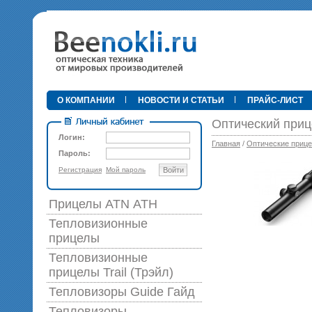
•
О КОМПАНИИ
НОВОСТИ И СТАТЬИ
ПРАЙС-ЛИСТ
Оптический прице
Логин:
Главная
/
Оптические приц
Пароль:
Регистрация
Мой пароль
Войти
89 0
Прицелы ATN АТН
Тепловизионные
прицелы
Тепловизионные
прицелы Trail (Трэйл)
Тепловизоры Guide Гайд
Тепловизоры