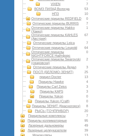
VIXEN
7
ВОМЗ ПИЛАД Вологда
53
НПЗ
10
Оптические прицелы REDFIELD
0
Оптические прицелы BURRIS
7
Оптические прицелы Hakko
1
(Хакко)
Оптические прицелы KAHLES
67
(Австрия)
Оптические прицелы Leica
7
Оптические прицелы Leupold
64
Оптические прицелы
0
NIGHTFORCE Найтфорс
Оптические прицелы Swarovski
2
(сваровски)
Оптические прицелы Дедал
3
ПОСП (БЕЛОМО-ЗЕНИТ)
25
прицел Docter
13
Прицелы Hawke
4
Прицелы Carl Zeiss
3
Прицелы KAPS
3
Прицелы Yukon
0
Прицелы Yukon (Craft)
0
Прицелы ЗЕНИТ (Красногорск)
8
РЫСЬ (ТОЧПРИБОР)
20
Прицельные комплексы
7
Прицелы коллиматорные
95
Лазерные дальномеры
49
Лазерные целеуказатели
39
Монокуляры
13