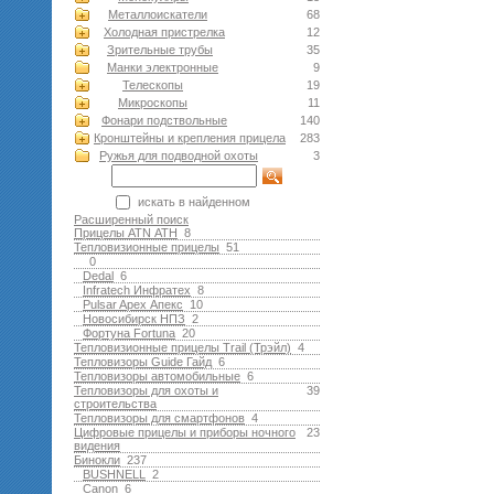
Металлоискатели
68
Холодная пристрелка
12
Зрительные трубы
35
Манки электронные
9
Телескопы
19
Микроскопы
11
Фонари подствольные
140
Кронштейны и крепления прицела
283
Ружья для подводной оxоты
3
искать в найденном
Расширенный поиск
Прицелы ATN АТН
8
Тепловизионные прицелы
51
0
Dedal
6
Infratech Инфратех
8
Pulsar Apex Апекс
10
Новосибирск НПЗ
2
Фортуна Fortuna
20
Тепловизионные прицелы Trail (Трэйл)
4
Тепловизоры Guide Гайд
6
Тепловизоры автомобильные
6
Тепловизоры для охоты и
39
строительства
Тепловизоры для смартфонов
4
Цифровые прицелы и приборы ночного
23
видения
Бинокли
237
BUSHNELL
2
Canon
6