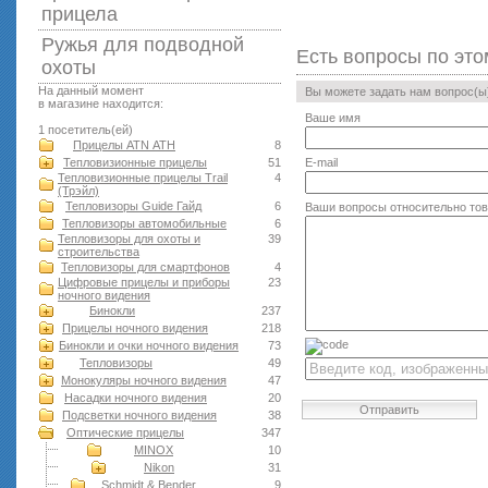
прицела
Ружья для подводной
Есть вопросы по это
оxоты
На данный момент
Вы можете задать нам вопрос(
в магазине находится:
Ваше имя
1 посетитель(ей)
Прицелы ATN АТН
8
Тепловизионные прицелы
51
E-mail
Тепловизионные прицелы Trail
4
(Трэйл)
Тепловизоры Guide Гайд
6
Ваши вопросы относительно то
Тепловизоры автомобильные
6
Тепловизоры для охоты и
39
строительства
Тепловизоры для смартфонов
4
Цифровые прицелы и приборы
23
ночного видения
Бинокли
237
Прицелы ночного видения
218
Бинокли и очки ночного видения
73
Тепловизоры
49
Монокуляры ночного видения
47
Насадки ночного видения
20
Отправить
Подсветки ночного видения
38
Оптические прицелы
347
MINOX
10
Nikon
31
Schmidt & Bender
9