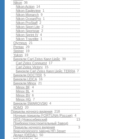
Nikon
36
Nikon Action
14
Nikon Eagleview
1
Nikon Monarch
9
Nikon OceanPro
1
Nikon ProStaff
2
Nikon Sport Lite
2
Nikon Sportstar
2
Nikon Sprint IV
4
Nikon Travelite
1
Olympus
21
Pentax
29
Steiner
19
Yukon
19
Бинокли Carl Zeiss Карл Цейс
39
Carl Zeiss Conquest
17
Carl Zeiss Victory
15
Бинокли Carl Zeiss Карл Цейс TERRA
7
Бинокли DOCTER
5
Бинокли LEICA
16
Бинокли Minox
21
Minox BF
4
Minox BL
4
Minox BV
6
Minox HG
7
Бинокли SWAROVSKI
4
КОМЗ
20
Прицелы ночного видения
218
Ночные прицелы FORTUNA (Россия)
4
НПЗ (Новосибирский
13
Приборостростроительный Завод)
Прицелы ночного видения
3
Красногорского завода НП Зенит
Дедал (DEDAL)
50