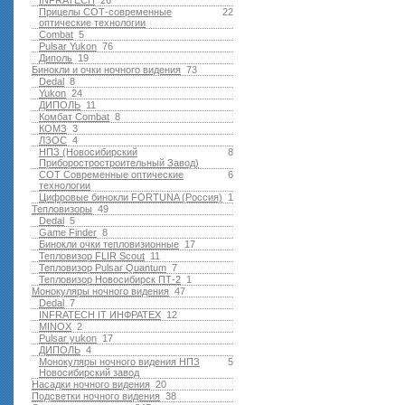
INFRATECH
26
Прицелы СОТ-современные
22
оптические технологии
Combat
5
Pulsar Yukon
76
Диполь
19
Бинокли и очки ночного видения
73
Dedal
8
Yukon
24
ДИПОЛЬ
11
Комбат Combat
8
КОМЗ
3
ЛЗОС
4
НПЗ (Новосибирский
8
Приборостростроительный Завод)
СОТ Современные оптические
6
технологии
Цифровые бинокли FORTUNA (Россия)
1
Тепловизоры
49
Dedal
5
Game Finder
8
Бинокли очки тепловизионные
17
Тепловизор FLIR Scout
11
Тепловизор Pulsar Quantum
7
Тепловизор Новосибирск ПТ-2
1
Монокуляры ночного видения
47
Dedal
7
INFRATECH IT ИНФРАТЕХ
12
MINOX
2
Pulsar yukon
17
ДИПОЛЬ
4
Монокуляры ночного видения НПЗ
5
Новосибирский завод
Насадки ночного видения
20
Подсветки ночного видения
38