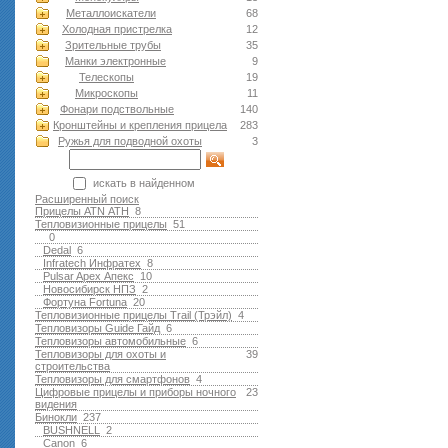
Металлоискатели
68
Холодная пристрелка
12
Зрительные трубы
35
Манки электронные
9
Телескопы
19
Микроскопы
11
Фонари подствольные
140
Кронштейны и крепления прицела
283
Ружья для подводной оxоты
3
искать в найденном
Расширенный поиск
Прицелы ATN АТН
8
Тепловизионные прицелы
51
0
Dedal
6
Infratech Инфратех
8
Pulsar Apex Апекс
10
Новосибирск НПЗ
2
Фортуна Fortuna
20
Тепловизионные прицелы Trail (Трэйл)
4
Тепловизоры Guide Гайд
6
Тепловизоры автомобильные
6
Тепловизоры для охоты и
39
строительства
Тепловизоры для смартфонов
4
Цифровые прицелы и приборы ночного
23
видения
Бинокли
237
BUSHNELL
2
Canon
6