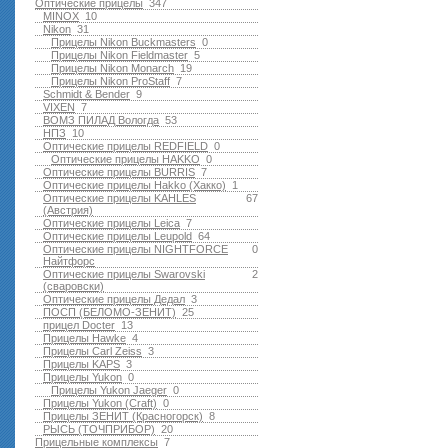
Оптические прицелы
347
MINOX
10
Nikon
31
Прицелы Nikon Buckmasters
0
Прицелы Nikon Fieldmaster
5
Прицелы Nikon Monarch
19
Прицелы Nikon ProStaff
7
Schmidt & Bender
9
VIXEN
7
ВОМЗ ПИЛАД Вологда
53
НПЗ
10
Оптические прицелы REDFIELD
0
Оптические прицелы HAKKO
0
Оптические прицелы BURRIS
7
Оптические прицелы Hakko (Хакко)
1
Оптические прицелы KAHLES
67
(Австрия)
Оптические прицелы Leica
7
Оптические прицелы Leupold
64
Оптические прицелы NIGHTFORCE
0
Найтфорс
Оптические прицелы Swarovski
2
(сваровски)
Оптические прицелы Дедал
3
ПОСП (БЕЛОМО-ЗЕНИТ)
25
прицел Docter
13
Прицелы Hawke
4
Прицелы Carl Zeiss
3
Прицелы KAPS
3
Прицелы Yukon
0
Прицелы Yukon Jaeger
0
Прицелы Yukon (Craft)
0
Прицелы ЗЕНИТ (Красногорск)
8
РЫСЬ (ТОЧПРИБОР)
20
Прицельные комплексы
7