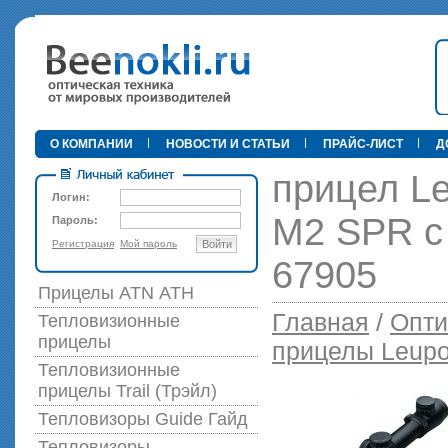
•
О КОМПАНИИ
НОВОСТИ И СТАТЬИ
ПРАЙС-ЛИСТ
Д
прицел Le
Логин:
M2 SPR c
Пароль:
Регистрация
Мой пароль
Войти
89 000 р
67905
Прицелы ATN АТН
Главная
/
Опти
Тепловизионные
прицелы
прицелы Leupo
Тепловизионные
прицелы Trail (Трэйл)
Тепловизоры Guide Гайд
Тепловизоры