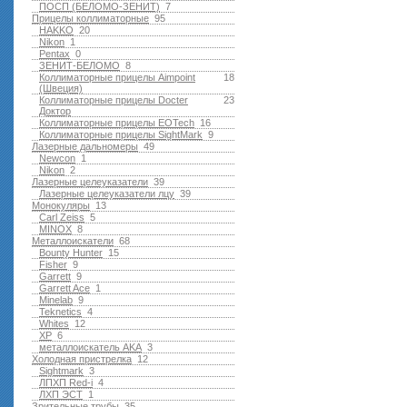
ПОСП (БЕЛОМО-ЗЕНИТ)
7
Прицелы коллиматорные
95
HAKKO
20
Nikon
1
Pentax
0
ЗЕНИТ-БЕЛОМО
8
Коллиматорные прицелы Aimpoint
18
(Швеция)
Коллиматорные прицелы Docter
23
Доктор
Коллиматорные прицелы EOTech
16
Коллиматорные прицелы SightMark
9
Лазерные дальномеры
49
Newcon
1
Nikon
2
Лазерные целеуказатели
39
Лазерные целеуказатели лцу
39
Монокуляры
13
Carl Zeiss
5
MINOX
8
Металлоискатели
68
Bounty Hunter
15
Fisher
9
Garrett
9
Garrett Ace
1
Minelab
9
Teknetics
4
Whites
12
XP
6
металлоискатель AKA
3
Холодная пристрелка
12
Sightmark
3
ЛПХП Red-i
4
ЛХП ЭСТ
1
Зрительные трубы
35