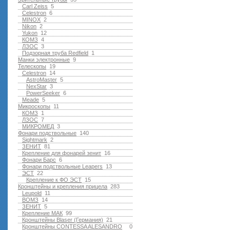
Carl Zeiss
5
Celestron
6
MINOX
2
Nikon
2
Yukon
12
КОМЗ
4
ЛЗОС
3
Подзорная труба Redfield
1
Манки электронные
9
Телескопы
19
Celestron
14
AstroMaster
5
NexStar
3
PowerSeeker
6
Meade
5
Микроскопы
11
КОМЗ
1
ЛЗОС
7
МИКРОМЕД
3
Фонари подствольные
140
Sightmark
2
ЗЕНИТ
81
Крепление для фонарей зенит
16
Фонари Барс
6
Фонари подствольные Leapers
13
ЭСТ
22
Крепление к ФО ЭСТ
15
Кронштейны и крепления прицела
283
Leupold
11
ВОМЗ
14
ЗЕНИТ
5
Крепление МАК
99
Кронштейны Blaser (Германия)
21
Кронштейны CONTESSA ALESANDRO
0