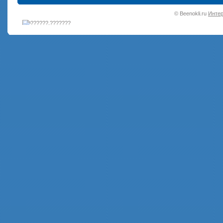
•
© Beenokli.ru
Интер