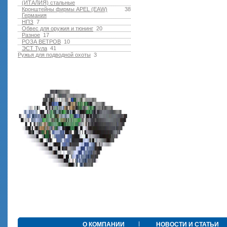
(ИТАЛИЯ) стальные
Кронштейны фирмы APEL (EAW)
38
Германия
НПЗ
7
Обвес для оружия и тюнинг
20
Разное
17
РОЗА ВЕТРОВ
10
ЭСТ Тула
41
Ружья для подводной оxоты
3
О КОМПАНИИ
НОВОСТИ И СТАТЬИ