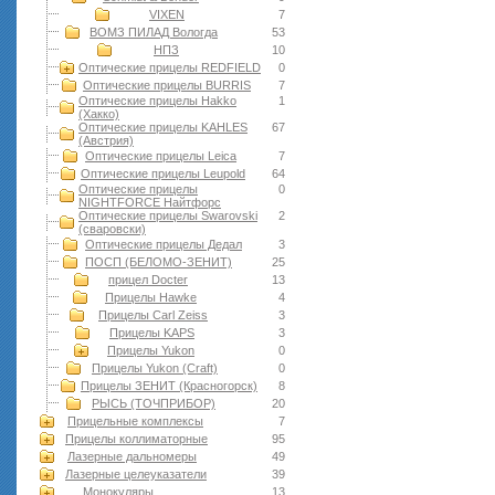
VIXEN
7
ВОМЗ ПИЛАД Вологда
53
НПЗ
10
Оптические прицелы REDFIELD
0
Оптические прицелы BURRIS
7
Оптические прицелы Hakko
1
(Хакко)
Оптические прицелы KAHLES
67
(Австрия)
Оптические прицелы Leica
7
Оптические прицелы Leupold
64
Оптические прицелы
0
NIGHTFORCE Найтфорс
Оптические прицелы Swarovski
2
(сваровски)
Оптические прицелы Дедал
3
ПОСП (БЕЛОМО-ЗЕНИТ)
25
прицел Docter
13
Прицелы Hawke
4
Прицелы Carl Zeiss
3
Прицелы KAPS
3
Прицелы Yukon
0
Прицелы Yukon (Craft)
0
Прицелы ЗЕНИТ (Красногорск)
8
РЫСЬ (ТОЧПРИБОР)
20
Прицельные комплексы
7
Прицелы коллиматорные
95
Лазерные дальномеры
49
Лазерные целеуказатели
39
Монокуляры
13