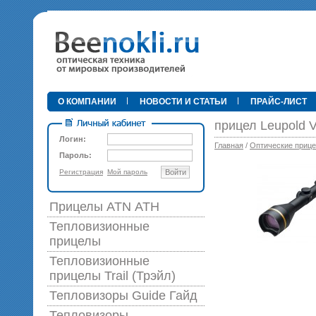
•
О КОМПАНИИ
НОВОСТИ И СТАТЬИ
ПРАЙС-ЛИСТ
прицел Leupold V
Логин:
Главная
/
Оптические приц
Пароль:
Регистрация
Мой пароль
Войти
89 0
Прицелы ATN АТН
Тепловизионные
прицелы
Тепловизионные
прицелы Trail (Трэйл)
Тепловизоры Guide Гайд
Тепловизоры