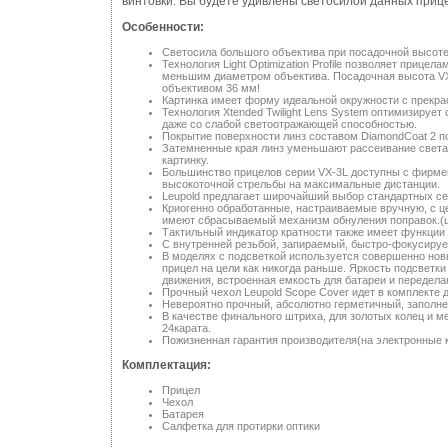
винтовки. Вы будете удивлены светосилой данных прице
Особенности:
Светосила большого объектива при посадочной высоте
Технология Light Optimization Profile позволяет прице
меньшим диаметром объектива. Посадочная высота VX-
объективом 36 мм!
Картинка имеет форму идеальной окружности с прекрас
Технология Xtended Twilight Lens System оптимизирует
даже со слабой светоотражающей способностью.
Покрытие поверхности линз составом DiamondCoat 2 п
Затемненные края линз уменьшают рассеивание света 
картинку.
Большинство прицелов серии VX-3L доступны с фирменно
высокоточной стрельбы на максимальные дистанции.
Leupold предлагает широчайший выбор стандартных се
Криогенно обработанные, настраиваемые вручную, с ц
имеют сбрасываемый механизм обнуления поправок.(ц
Тактильный индикатор кратности также имеет функции
С внутренней резьбой, запираемый, быстро-фокусируе
В моделях с подсветкой используется совершенно новы
прицел на цели как никогда раньше. Яркость подсветк
движения, встроенная емкость для батареи и передел
Прочный чехол Leupold Scope Cover идет в комплекте 
Невероятно прочный, абсолютно герметичный, заполне
В качестве финального штриха, для золотых колец и м
24карата.
Пожизненная гарантия производителя(на электронные к
Комплектация:
Прицел
Чехол
Батарея
Салфетка для протирки оптики