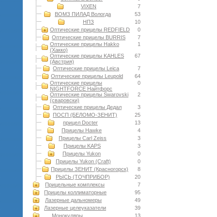
VIXEN
7
ВОМЗ ПИЛАД Вологда
53
НПЗ
10
Оптические прицелы REDFIELD
0
Оптические прицелы BURRIS
7
Оптические прицелы Hakko
1
(Хакко)
Оптические прицелы KAHLES
67
(Австрия)
Оптические прицелы Leica
7
Оптические прицелы Leupold
64
Оптические прицелы
0
NIGHTFORCE Найтфорс
Оптические прицелы Swarovski
2
(сваровски)
Оптические прицелы Дедал
3
ПОСП (БЕЛОМО-ЗЕНИТ)
25
прицел Docter
13
Прицелы Hawke
4
Прицелы Carl Zeiss
3
Прицелы KAPS
3
Прицелы Yukon
0
Прицелы Yukon (Craft)
0
Прицелы ЗЕНИТ (Красногорск)
8
РЫСЬ (ТОЧПРИБОР)
20
Прицельные комплексы
7
Прицелы коллиматорные
95
Лазерные дальномеры
49
Лазерные целеуказатели
39
Монокуляры
13