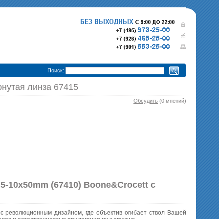
•
Поиск:
гонутая линза 67415
Обсудить
(0 мнений)
280 000 р.
365 000 р.
Тепловизионный прицел
Тепловизионный прице
Pulsar Trail XQ50
340 000 р.
Pulsar Trail XP50
епловизионный прицел
Pulsar Trail XP38
.5-10x50mm (67410) Boone&Crocett c
 с революционным дизайном, где объектив огибает ствол Вашей