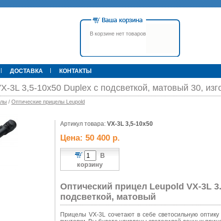
В корзине нет товаров
ДОСТАВКА
КОНТАКТЫ
X-3L 3,5-10x50 Duplex с подсветкой, матовый 30, из
елы
/
Оптические прицелы Leupold
00 р.
Артикул товара:
79 900 р.
VX-3L 3,5-10x50
395 000 р.
Т
Прицел ATN X-Sight-4k Pro,
Pulsar Apex LRF XQ50 С
Цена: 50 400 р.
3-14, день/ночь (до
дальномером
600м/400м), трубка 30мм,
фото/видео, IOS/Android, до
В
6000Дж, 940гр.
корзину
Оптический прицел Leupold VX-3L 3
подсветкой, матовый
Прицелы VX-3L сочетают в себе светосильную оптику