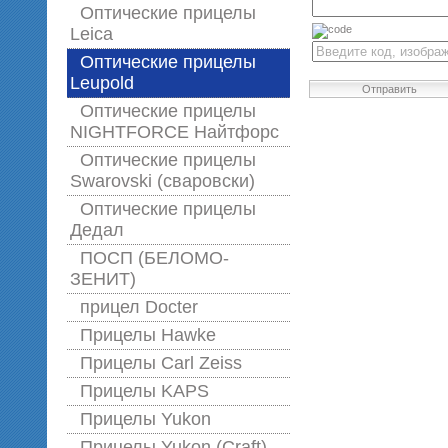
Оптические прицелы
Leica
Оптические прицелы
Leupold
Отправить
Оптические прицелы
NIGHTFORCE Найтфорс
Оптические прицелы
Swarovski (сваровски)
Оптические прицелы
Дедал
ПОСП (БЕЛОМО-
ЗЕНИТ)
прицел Docter
Прицелы Hawke
Прицелы Carl Zeiss
Прицелы KAPS
Прицелы Yukon
Прицелы Yukon (Craft)