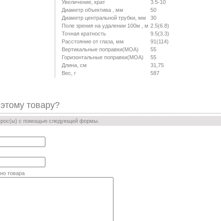
Увеличение, крат
3.5-10
Диаметр объектива , мм
50
Диаметр центральной трубки, мм
30
Поле зрения на удалении 100м , м
2.5(6.8)
Точная кратность
9.5(3.3)
Расстояние от глаза, мм
91(114)
Вертикальные поправки(МОА)
55
Горизонтальные поправки(МОА)
55
Длина, см
31,75
Вес, г
587
 этому товару?
прос(ы) с помощью следующей формы.
но товара