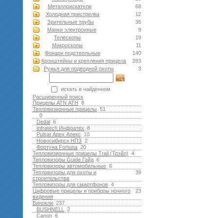
Металлоискатели
68
Холодная пристрелка
12
Зрительные трубы
35
Манки электронные
9
Телескопы
19
Микроскопы
11
Фонари подствольные
140
Кронштейны и крепления прицела
283
Ружья для подводной оxоты
3
искать в найденном
Расширенный поиск
Прицелы ATN АТН
8
Тепловизионные прицелы
51
0
Dedal
6
Infratech Инфратех
8
Pulsar Apex Апекс
10
Новосибирск НПЗ
2
Фортуна Fortuna
20
Тепловизионные прицелы Trail (Трэйл)
4
Тепловизоры Guide Гайд
6
Тепловизоры автомобильные
6
Тепловизоры для охоты и
39
строительства
Тепловизоры для смартфонов
4
Цифровые прицелы и приборы ночного
23
видения
Бинокли
237
BUSHNELL
2
Canon
6