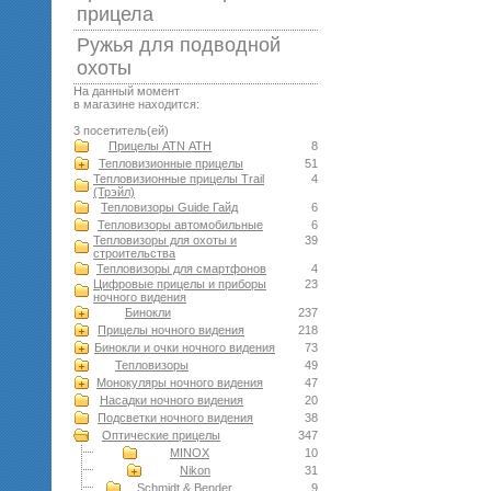
прицела
Ружья для подводной
оxоты
На данный момент
в магазине находится:
3 посетитель(ей)
Прицелы ATN АТН
8
Тепловизионные прицелы
51
Тепловизионные прицелы Trail
4
(Трэйл)
Тепловизоры Guide Гайд
6
Тепловизоры автомобильные
6
Тепловизоры для охоты и
39
строительства
Тепловизоры для смартфонов
4
Цифровые прицелы и приборы
23
ночного видения
Бинокли
237
Прицелы ночного видения
218
Бинокли и очки ночного видения
73
Тепловизоры
49
Монокуляры ночного видения
47
Насадки ночного видения
20
Подсветки ночного видения
38
Оптические прицелы
347
MINOX
10
Nikon
31
Schmidt & Bender
9