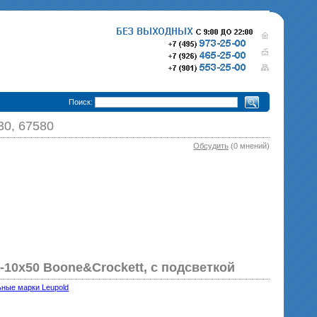
•
Поиск:
30, 67580
Обсудить
(0 мнений)
280 000 р.
365 000 р.
Тепловизионный прицел
Тепловизионный прице
Pulsar Trail XQ50
340 000 р.
Pulsar Trail XP50
епловизионный прицел
Pulsar Trail XP38
-10х50 Boone&Crockett, с подсветкой
ные марки Leupold