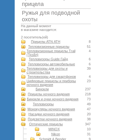
прицела
Ружья для подводной
оxоты
На данный момент
в магазине находится:
2 посетитель(ей)
Прицелы ATN АТН
8
Тепловизионные прицелы
51
Тепловизионные прицелы Trail
4
(Трэйл)
Тепловизоры Guide Гайд
6
Тепловизоры автомобильные
6
Тепловизоры для охоты и
39
строительства
Тепловизоры для смартфонов
4
Цифровые прицелы и приборы
23
ночного видения
Бинокли
237
Прицелы ночного видения
218
Бинокли и очки ночного видения
73
Тепловизоры
49
Монокуляры ночного видения
47
Насадки ночного видения
20
Подсветки ночного видения
38
Оптические прицелы
347
MINOX
10
Nikon
31
Schmidt & Bender
9