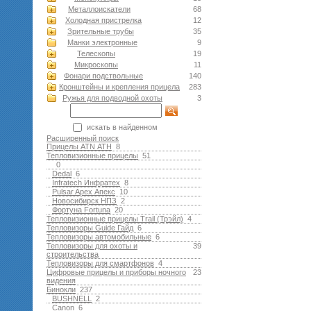
Металлоискатели
68
Холодная пристрелка
12
Зрительные трубы
35
Манки электронные
9
Телескопы
19
Микроскопы
11
Фонари подствольные
140
Кронштейны и крепления прицела
283
Ружья для подводной оxоты
3
искать в найденном
Расширенный поиск
Прицелы ATN АТН
8
Тепловизионные прицелы
51
0
Dedal
6
Infratech Инфратех
8
Pulsar Apex Апекс
10
Новосибирск НПЗ
2
Фортуна Fortuna
20
Тепловизионные прицелы Trail (Трэйл)
4
Тепловизоры Guide Гайд
6
Тепловизоры автомобильные
6
Тепловизоры для охоты и
39
строительства
Тепловизоры для смартфонов
4
Цифровые прицелы и приборы ночного
23
видения
Бинокли
237
BUSHNELL
2
Canon
6