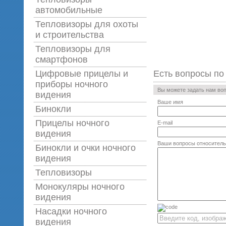
автомобильные
Тепловизоры для охоты
и строительства
Тепловизоры для
смартфонов
Цифровые прицелы и
Есть вопросы по
приборы ночного
Вы можете задать нам во
видения
Ваше имя
Бинокли
Прицелы ночного
E-mail
видения
Ваши вопросы относитель
Бинокли и очки ночного
видения
Тепловизоры
Монокуляры ночного
видения
Насадки ночного
видения