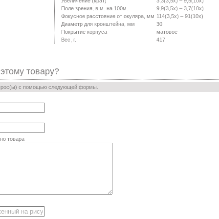
Увеличение (крат)
3,3(3,5x) – 9,5(10x)
Поле зрения, в м. на 100м.
9,9(3,5x) – 3,7(10x)
Фокусное расстояние от окуляра, мм
114(3,5x) – 91(10x)
Диаметр для кронштейна, мм
30
Покрытие корпуса
матовое
Вес, г.
417
 этому товару?
прос(ы) с помощью следующей формы.
но товара