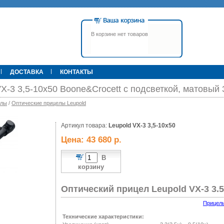
В корзине нет товаров
ДОСТАВКА
КОНТАКТЫ
X-3 3,5-10x50 Boone&Crocett с подсветкой, матовый 
елы
/
Оптические прицелы Leupold
00 р.
Артикул товара:
79 900 р.
Leupold VX-3 3,5-10x50
395 000 р.
Т
Прицел ATN X-Sight-4k Pro,
Pulsar Apex LRF XQ50 С
Цена: 43 680 р.
3-14, день/ночь (до
дальномером
600м/400м), трубка 30мм,
фото/видео, IOS/Android, до
В
6000Дж, 940гр.
корзину
Оптический прицел Leupold VX-3 3.5
Прицель
Технические характеристики: