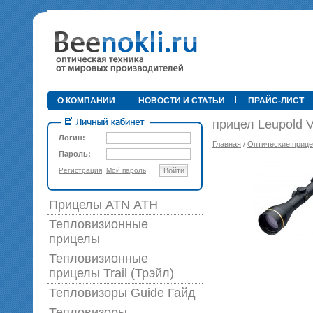
•
О КОМПАНИИ
НОВОСТИ И СТАТЬИ
ПРАЙС-ЛИСТ
прицел Leupold V
Логин:
Главная
/
Оптические приц
Пароль:
Регистрация
Мой пароль
Войти
89 0
Прицелы ATN АТН
Тепловизионные
прицелы
Тепловизионные
прицелы Trail (Трэйл)
Тепловизоры Guide Гайд
Тепловизоры