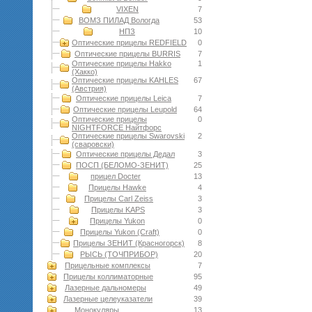
VIXEN
7
ВОМЗ ПИЛАД Вологда
53
НПЗ
10
Оптические прицелы REDFIELD
0
Оптические прицелы BURRIS
7
Оптические прицелы Hakko
1
(Хакко)
Оптические прицелы KAHLES
67
(Австрия)
Оптические прицелы Leica
7
Оптические прицелы Leupold
64
Оптические прицелы
0
NIGHTFORCE Найтфорс
Оптические прицелы Swarovski
2
(сваровски)
Оптические прицелы Дедал
3
ПОСП (БЕЛОМО-ЗЕНИТ)
25
прицел Docter
13
Прицелы Hawke
4
Прицелы Carl Zeiss
3
Прицелы KAPS
3
Прицелы Yukon
0
Прицелы Yukon (Craft)
0
Прицелы ЗЕНИТ (Красногорск)
8
РЫСЬ (ТОЧПРИБОР)
20
Прицельные комплексы
7
Прицелы коллиматорные
95
Лазерные дальномеры
49
Лазерные целеуказатели
39
Монокуляры
13