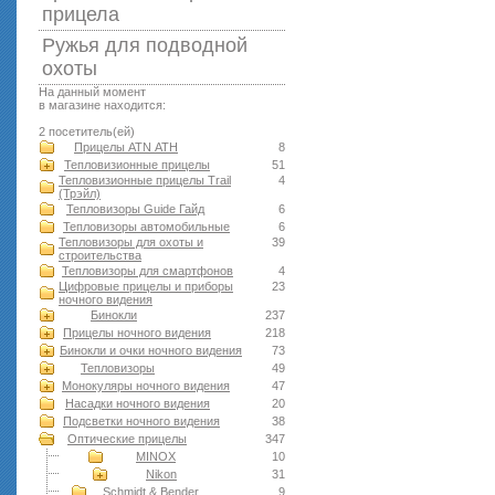
прицела
Ружья для подводной
оxоты
На данный момент
в магазине находится:
2 посетитель(ей)
Прицелы ATN АТН
8
Тепловизионные прицелы
51
Тепловизионные прицелы Trail
4
(Трэйл)
Тепловизоры Guide Гайд
6
Тепловизоры автомобильные
6
Тепловизоры для охоты и
39
строительства
Тепловизоры для смартфонов
4
Цифровые прицелы и приборы
23
ночного видения
Бинокли
237
Прицелы ночного видения
218
Бинокли и очки ночного видения
73
Тепловизоры
49
Монокуляры ночного видения
47
Насадки ночного видения
20
Подсветки ночного видения
38
Оптические прицелы
347
MINOX
10
Nikon
31
Schmidt & Bender
9