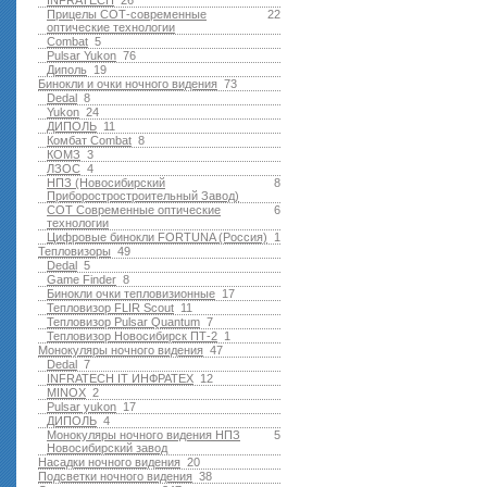
INFRATECH
26
Прицелы СОТ-современные
22
оптические технологии
Combat
5
Pulsar Yukon
76
Диполь
19
Бинокли и очки ночного видения
73
Dedal
8
Yukon
24
ДИПОЛЬ
11
Комбат Combat
8
КОМЗ
3
ЛЗОС
4
НПЗ (Новосибирский
8
Приборостростроительный Завод)
СОТ Современные оптические
6
технологии
Цифровые бинокли FORTUNA (Россия)
1
Тепловизоры
49
Dedal
5
Game Finder
8
Бинокли очки тепловизионные
17
Тепловизор FLIR Scout
11
Тепловизор Pulsar Quantum
7
Тепловизор Новосибирск ПТ-2
1
Монокуляры ночного видения
47
Dedal
7
INFRATECH IT ИНФРАТЕХ
12
MINOX
2
Pulsar yukon
17
ДИПОЛЬ
4
Монокуляры ночного видения НПЗ
5
Новосибирский завод
Насадки ночного видения
20
Подсветки ночного видения
38