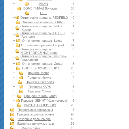
VIXEN
7
ВОМЗ ПИЛАД Вологда
53
НПЗ
10
Оптические прицелы REDFIELD
0
Оптические прицелы BURRIS
7
Оптические прицелы Hakko
1
(Хакко)
Оптические прицелы KAHLES
67
(Австрия)
Оптические прицелы Leica
7
Оптические прицелы Leupold
64
Оптические прицелы
0
NIGHTFORCE Найтфорс
Оптические прицелы Swarovski
2
(сваровски)
Оптические прицелы Дедал
3
ПОСП (БЕЛОМО-ЗЕНИТ)
25
прицел Docter
13
Прицелы Hawke
4
Прицелы Carl Zeiss
3
Прицелы KAPS
3
Прицелы Yukon
0
Прицелы Yukon (Craft)
0
Прицелы ЗЕНИТ (Красногорск)
8
РЫСЬ (ТОЧПРИБОР)
20
Прицельные комплексы
7
Прицелы коллиматорные
95
Лазерные дальномеры
49
Лазерные целеуказатели
39
Монокуляры
13