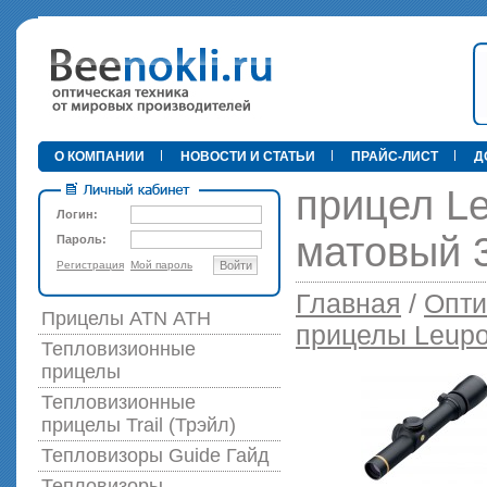
•
О КОМПАНИИ
НОВОСТИ И СТАТЬИ
ПРАЙС-ЛИСТ
Д
прицел Le
Логин:
матовый 
Пароль:
Регистрация
Мой пароль
Войти
89 000 р
Главная
/
Опти
Прицелы ATN АТН
прицелы Leupo
Тепловизионные
прицелы
Тепловизионные
прицелы Trail (Трэйл)
Тепловизоры Guide Гайд
Тепловизоры