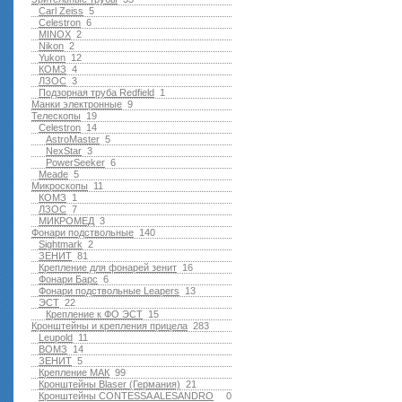
Carl Zeiss
5
Celestron
6
MINOX
2
Nikon
2
Yukon
12
КОМЗ
4
ЛЗОС
3
Подзорная труба Redfield
1
Манки электронные
9
Телескопы
19
Celestron
14
AstroMaster
5
NexStar
3
PowerSeeker
6
Meade
5
Микроскопы
11
КОМЗ
1
ЛЗОС
7
МИКРОМЕД
3
Фонари подствольные
140
Sightmark
2
ЗЕНИТ
81
Крепление для фонарей зенит
16
Фонари Барс
6
Фонари подствольные Leapers
13
ЭСТ
22
Крепление к ФО ЭСТ
15
Кронштейны и крепления прицела
283
Leupold
11
ВОМЗ
14
ЗЕНИТ
5
Крепление МАК
99
Кронштейны Blaser (Германия)
21
Кронштейны CONTESSA ALESANDRO
0