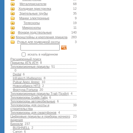
Металлоискатели
68
Холодная пристрелка
12
Зрительные трубы
35
Манки электронные
9
Телескопы
19
Микроскопы
11
Фонари подствольные
140
Кронштейны и крепления прицела
283
Ружья для подводной оxоты
3
искать в найденном
Расширенный поиск
Прицелы ATN АТН
8
Тепловизионные прицелы
51
0
Dedal
6
Infratech Инфратех
8
Pulsar Apex Апекс
10
Новосибирск НПЗ
2
Фортуна Fortuna
20
Тепловизионные прицелы Trail (Трэйл)
4
Тепловизоры Guide Гайд
6
Тепловизоры автомобильные
6
Тепловизоры для охоты и
39
строительства
Тепловизоры для смартфонов
4
Цифровые прицелы и приборы ночного
23
видения
Бинокли
237
BUSHNELL
2
Canon
6