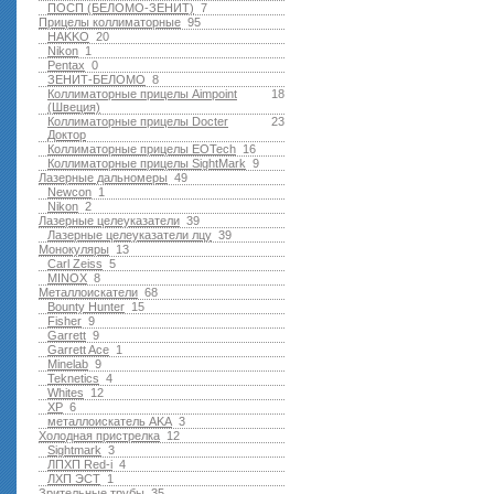
ПОСП (БЕЛОМО-ЗЕНИТ)
7
Прицелы коллиматорные
95
HAKKO
20
Nikon
1
Pentax
0
ЗЕНИТ-БЕЛОМО
8
Коллиматорные прицелы Aimpoint
18
(Швеция)
Коллиматорные прицелы Docter
23
Доктор
Коллиматорные прицелы EOTech
16
Коллиматорные прицелы SightMark
9
Лазерные дальномеры
49
Newcon
1
Nikon
2
Лазерные целеуказатели
39
Лазерные целеуказатели лцу
39
Монокуляры
13
Carl Zeiss
5
MINOX
8
Металлоискатели
68
Bounty Hunter
15
Fisher
9
Garrett
9
Garrett Ace
1
Minelab
9
Teknetics
4
Whites
12
XP
6
металлоискатель AKA
3
Холодная пристрелка
12
Sightmark
3
ЛПХП Red-i
4
ЛХП ЭСТ
1
Зрительные трубы
35