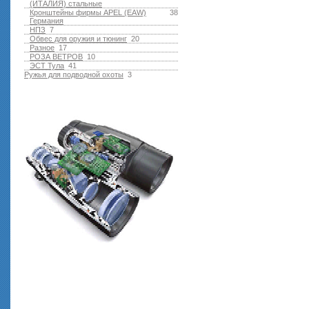
(ИТАЛИЯ) стальные
Кронштейны фирмы APEL (EAW)
38
Германия
НПЗ
7
Обвес для оружия и тюнинг
20
Разное
17
РОЗА ВЕТРОВ
10
ЭСТ Тула
41
Ружья для подводной оxоты
3