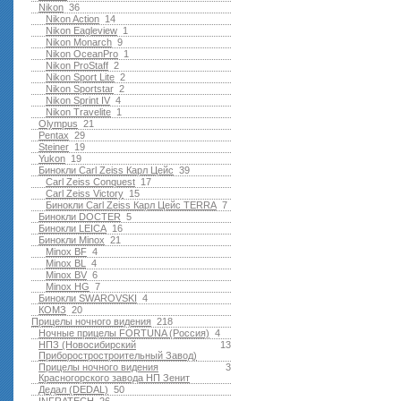
Nikon
36
Nikon Action
14
Nikon Eagleview
1
Nikon Monarch
9
Nikon OceanPro
1
Nikon ProStaff
2
Nikon Sport Lite
2
Nikon Sportstar
2
Nikon Sprint IV
4
Nikon Travelite
1
Olympus
21
Pentax
29
Steiner
19
Yukon
19
Бинокли Carl Zeiss Карл Цейс
39
Carl Zeiss Conquest
17
Carl Zeiss Victory
15
Бинокли Carl Zeiss Карл Цейс TERRA
7
Бинокли DOCTER
5
Бинокли LEICA
16
Бинокли Minox
21
Minox BF
4
Minox BL
4
Minox BV
6
Minox HG
7
Бинокли SWAROVSKI
4
КОМЗ
20
Прицелы ночного видения
218
Ночные прицелы FORTUNA (Россия)
4
НПЗ (Новосибирский
13
Приборостростроительный Завод)
Прицелы ночного видения
3
Красногорского завода НП Зенит
Дедал (DEDAL)
50