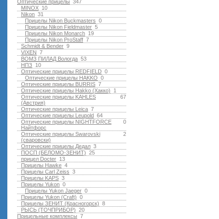
Оптические прицелы
347
MINOX
10
Nikon
31
Прицелы Nikon Buckmasters
0
Прицелы Nikon Fieldmaster
5
Прицелы Nikon Monarch
19
Прицелы Nikon ProStaff
7
Schmidt & Bender
9
VIXEN
7
ВОМЗ ПИЛАД Вологда
53
НПЗ
10
Оптические прицелы REDFIELD
0
Оптические прицелы HAKKO
0
Оптические прицелы BURRIS
7
Оптические прицелы Hakko (Хакко)
1
Оптические прицелы KAHLES
67
(Австрия)
Оптические прицелы Leica
7
Оптические прицелы Leupold
64
Оптические прицелы NIGHTFORCE
0
Найтфорс
Оптические прицелы Swarovski
2
(сваровски)
Оптические прицелы Дедал
3
ПОСП (БЕЛОМО-ЗЕНИТ)
25
прицел Docter
13
Прицелы Hawke
4
Прицелы Carl Zeiss
3
Прицелы KAPS
3
Прицелы Yukon
0
Прицелы Yukon Jaeger
0
Прицелы Yukon (Craft)
0
Прицелы ЗЕНИТ (Красногорск)
8
РЫСЬ (ТОЧПРИБОР)
20
Прицельные комплексы
7