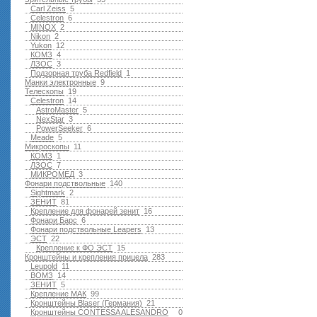
Carl Zeiss
5
Celestron
6
MINOX
2
Nikon
2
Yukon
12
КОМЗ
4
ЛЗОС
3
Подзорная труба Redfield
1
Манки электронные
9
Телескопы
19
Celestron
14
AstroMaster
5
NexStar
3
PowerSeeker
6
Meade
5
Микроскопы
11
КОМЗ
1
ЛЗОС
7
МИКРОМЕД
3
Фонари подствольные
140
Sightmark
2
ЗЕНИТ
81
Крепление для фонарей зенит
16
Фонари Барс
6
Фонари подствольные Leapers
13
ЭСТ
22
Крепление к ФО ЭСТ
15
Кронштейны и крепления прицела
283
Leupold
11
ВОМЗ
14
ЗЕНИТ
5
Крепление МАК
99
Кронштейны Blaser (Германия)
21
Кронштейны CONTESSA ALESANDRO
0