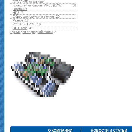
(ИТАЛИЯ) стальные
Кронштейны фирмы APEL (EAW)
38
Германия
НПЗ
7
Обвес для оружия и тюнинг
20
Разное
17
РОЗА ВЕТРОВ
10
ЭСТ Тула
41
Ружья для подводной оxоты
3
О КОМПАНИИ
НОВОСТИ И СТАТЬИ