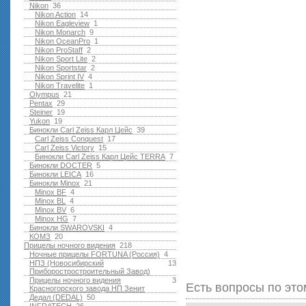
Nikon
36
Nikon Action
14
Nikon Eagleview
1
Nikon Monarch
9
Nikon OceanPro
1
Nikon ProStaff
2
Nikon Sport Lite
2
Nikon Sportstar
2
Nikon Sprint IV
4
Nikon Travelite
1
Olympus
21
Pentax
29
Steiner
19
Yukon
19
Бинокли Carl Zeiss Карл Цейс
39
Carl Zeiss Conquest
17
Carl Zeiss Victory
15
Бинокли Carl Zeiss Карл Цейс TERRA
7
Бинокли DOCTER
5
Бинокли LEICA
16
Бинокли Minox
21
Minox BF
4
Minox BL
4
Minox BV
6
Minox HG
7
Бинокли SWAROVSKI
4
КОМЗ
20
Прицелы ночного видения
218
Ночные прицелы FORTUNA (Россия)
4
НПЗ (Новосибирский
13
Приборостростроительный Завод)
Прицелы ночного видения
3
Есть вопросы по это
Красногорского завода НП Зенит
Дедал (DEDAL)
50