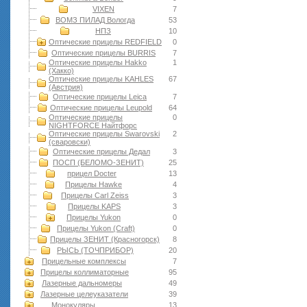
VIXEN
7
ВОМЗ ПИЛАД Вологда
53
НПЗ
10
Оптические прицелы REDFIELD
0
Оптические прицелы BURRIS
7
Оптические прицелы Hakko
1
(Хакко)
Оптические прицелы KAHLES
67
(Австрия)
Оптические прицелы Leica
7
Оптические прицелы Leupold
64
Оптические прицелы
0
NIGHTFORCE Найтфорс
Оптические прицелы Swarovski
2
(сваровски)
Оптические прицелы Дедал
3
ПОСП (БЕЛОМО-ЗЕНИТ)
25
прицел Docter
13
Прицелы Hawke
4
Прицелы Carl Zeiss
3
Прицелы KAPS
3
Прицелы Yukon
0
Прицелы Yukon (Craft)
0
Прицелы ЗЕНИТ (Красногорск)
8
РЫСЬ (ТОЧПРИБОР)
20
Прицельные комплексы
7
Прицелы коллиматорные
95
Лазерные дальномеры
49
Лазерные целеуказатели
39
Монокуляры
13