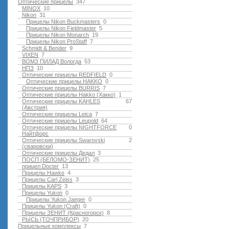
Оптические прицелы
347
MINOX
10
Nikon
31
Прицелы Nikon Buckmasters
0
Прицелы Nikon Fieldmaster
5
Прицелы Nikon Monarch
19
Прицелы Nikon ProStaff
7
Schmidt & Bender
9
VIXEN
7
ВОМЗ ПИЛАД Вологда
53
НПЗ
10
Оптические прицелы REDFIELD
0
Оптические прицелы HAKKO
0
Оптические прицелы BURRIS
7
Оптические прицелы Hakko (Хакко)
1
Оптические прицелы KAHLES
67
(Австрия)
Оптические прицелы Leica
7
Оптические прицелы Leupold
64
Оптические прицелы NIGHTFORCE
0
Найтфорс
Оптические прицелы Swarovski
2
(сваровски)
Оптические прицелы Дедал
3
ПОСП (БЕЛОМО-ЗЕНИТ)
25
прицел Docter
13
Прицелы Hawke
4
Прицелы Carl Zeiss
3
Прицелы KAPS
3
Прицелы Yukon
0
Прицелы Yukon Jaeger
0
Прицелы Yukon (Craft)
0
Прицелы ЗЕНИТ (Красногорск)
8
РЫСЬ (ТОЧПРИБОР)
20
Прицельные комплексы
7