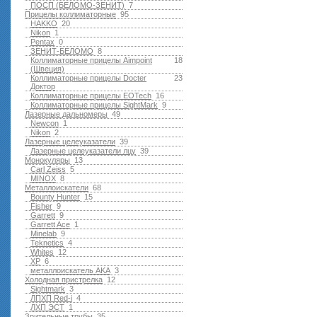
ПОСП (БЕЛОМО-ЗЕНИТ)
7
Прицелы коллиматорные
95
HAKKO
20
Nikon
1
Pentax
0
ЗЕНИТ-БЕЛОМО
8
Коллиматорные прицелы Aimpoint
18
(Швеция)
Коллиматорные прицелы Docter
23
Доктор
Коллиматорные прицелы EOTech
16
Коллиматорные прицелы SightMark
9
Лазерные дальномеры
49
Newcon
1
Nikon
2
Лазерные целеуказатели
39
Лазерные целеуказатели лцу
39
Монокуляры
13
Carl Zeiss
5
MINOX
8
Металлоискатели
68
Bounty Hunter
15
Fisher
9
Garrett
9
Garrett Ace
1
Minelab
9
Teknetics
4
Whites
12
XP
6
металлоискатель AKA
3
Холодная пристрелка
12
Sightmark
3
ЛПХП Red-i
4
ЛХП ЭСТ
1
Зрительные трубы
35