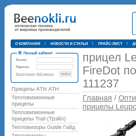
•
О КОМПАНИИ
НОВОСТИ И СТАТЬИ
ПРАЙС-ЛИСТ
Д
прицел Le
Логин:
FireDot п
Пароль:
Регистрация
Мой пароль
Войти
89 000 р
111237
Прицелы ATN АТН
Главная
/
Опти
Тепловизионные
прицелы
прицелы Leupo
Тепловизионные
прицелы Trail (Трэйл)
Тепловизоры Guide Гайд
Тепловизоры