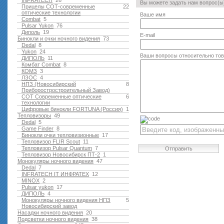
INFRATECH
26
Вы можете задать нам вопрос(
Прицелы СОТ-современные
22
оптические технологии
Ваше имя
Combat
5
Pulsar Yukon
76
Диполь
19
E-mail
Бинокли и очки ночного видения
73
Dedal
8
Yukon
24
Ваши вопросы относительно то
ДИПОЛЬ
11
Комбат Combat
8
КОМЗ
3
ЛЗОС
4
НПЗ (Новосибирский
8
Приборостростроительный Завод)
СОТ Современные оптические
6
технологии
Цифровые бинокли FORTUNA (Россия)
1
Тепловизоры
49
Dedal
5
Game Finder
8
Бинокли очки тепловизионные
17
Тепловизор FLIR Scout
11
Тепловизор Pulsar Quantum
7
Отправить
Тепловизор Новосибирск ПТ-2
1
Монокуляры ночного видения
47
Dedal
7
INFRATECH IT ИНФРАТЕХ
12
MINOX
2
Pulsar yukon
17
ДИПОЛЬ
4
Монокуляры ночного видения НПЗ
5
Новосибирский завод
Насадки ночного видения
20
Подсветки ночного видения
38