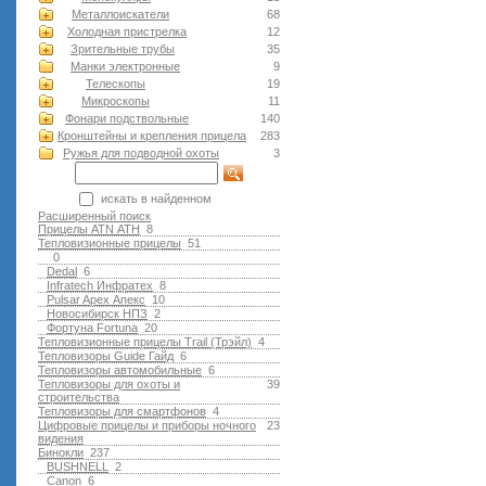
Металлоискатели
68
Холодная пристрелка
12
Зрительные трубы
35
Манки электронные
9
Телескопы
19
Микроскопы
11
Фонари подствольные
140
Кронштейны и крепления прицела
283
Ружья для подводной оxоты
3
искать в найденном
Расширенный поиск
Прицелы ATN АТН
8
Тепловизионные прицелы
51
0
Dedal
6
Infratech Инфратех
8
Pulsar Apex Апекс
10
Новосибирск НПЗ
2
Фортуна Fortuna
20
Тепловизионные прицелы Trail (Трэйл)
4
Тепловизоры Guide Гайд
6
Тепловизоры автомобильные
6
Тепловизоры для охоты и
39
строительства
Тепловизоры для смартфонов
4
Цифровые прицелы и приборы ночного
23
видения
Бинокли
237
BUSHNELL
2
Canon
6