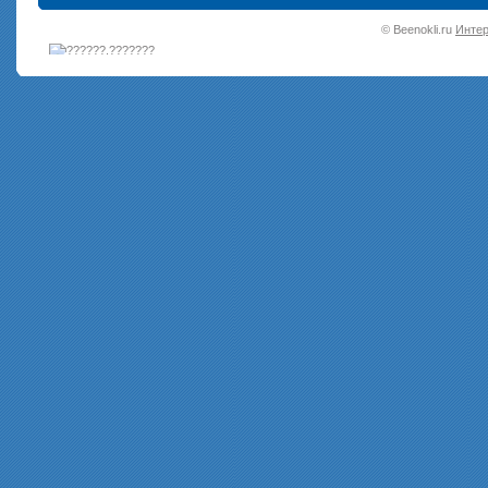
•
© Beenokli.ru
Интер