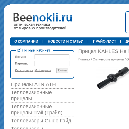
•
О КОМПАНИИ
НОВОСТИ И СТАТЬИ
ПРАЙС-ЛИСТ
Д
Прицел KAHLES Helia
Логин:
Главная
/
Оптические прицелы
/
О
Пароль:
Регистрация
Мой пароль
Войти
89 000 р
Прицелы ATN АТН
Тепловизионные
прицелы
Тепловизионные
прицелы Trail (Трэйл)
Тепловизоры Guide Гайд
Тепловизоры