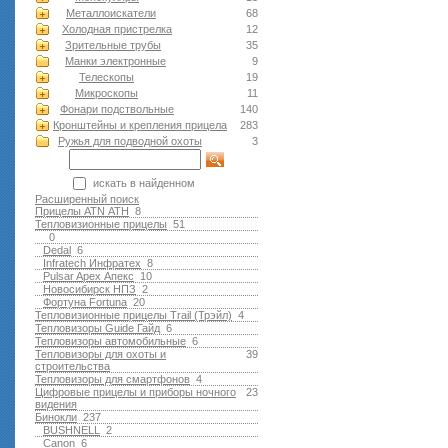
Металлоискатели
68
Холодная пристрелка
12
Зрительные трубы
35
Манки электронные
9
Телескопы
19
Микроскопы
11
Фонари подствольные
140
Кронштейны и крепления прицела
283
Ружья для подводной оxоты
3
искать в найденном
Расширенный поиск
Прицелы ATN АТН
8
Тепловизионные прицелы
51
0
Dedal
6
Infratech Инфратех
8
Pulsar Apex Апекс
10
Новосибирск НПЗ
2
Фортуна Fortuna
20
Тепловизионные прицелы Trail (Трэйл)
4
Тепловизоры Guide Гайд
6
Тепловизоры автомобильные
6
Тепловизоры для охоты и
39
строительства
Тепловизоры для смартфонов
4
Цифровые прицелы и приборы ночного
23
видения
Бинокли
237
BUSHNELL
2
Canon
6