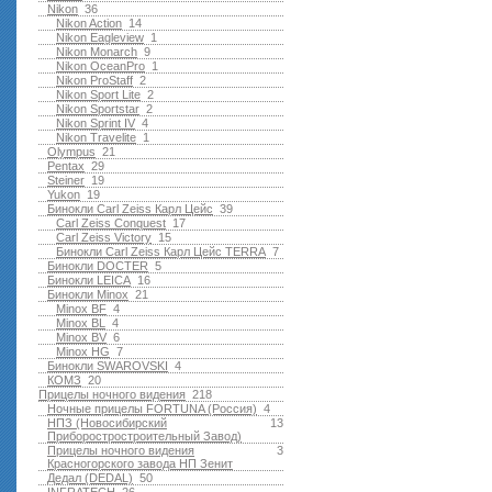
Nikon
36
Nikon Action
14
Nikon Eagleview
1
Nikon Monarch
9
Nikon OceanPro
1
Nikon ProStaff
2
Nikon Sport Lite
2
Nikon Sportstar
2
Nikon Sprint IV
4
Nikon Travelite
1
Olympus
21
Pentax
29
Steiner
19
Yukon
19
Бинокли Carl Zeiss Карл Цейс
39
Carl Zeiss Conquest
17
Carl Zeiss Victory
15
Бинокли Carl Zeiss Карл Цейс TERRA
7
Бинокли DOCTER
5
Бинокли LEICA
16
Бинокли Minox
21
Minox BF
4
Minox BL
4
Minox BV
6
Minox HG
7
Бинокли SWAROVSKI
4
КОМЗ
20
Прицелы ночного видения
218
Ночные прицелы FORTUNA (Россия)
4
НПЗ (Новосибирский
13
Приборостростроительный Завод)
Прицелы ночного видения
3
Красногорского завода НП Зенит
Дедал (DEDAL)
50