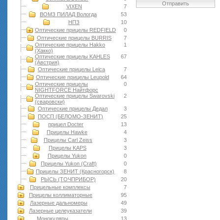
Отправить
VIXEN
7
ВОМЗ ПИЛАД Вологда
53
НПЗ
10
Оптические прицелы REDFIELD
0
Оптические прицелы BURRIS
7
Оптические прицелы Hakko
1
(Хакко)
Оптические прицелы KAHLES
67
(Австрия)
Оптические прицелы Leica
7
Оптические прицелы Leupold
64
Оптические прицелы
0
NIGHTFORCE Найтфорс
Оптические прицелы Swarovski
2
(сваровски)
Оптические прицелы Дедал
3
ПОСП (БЕЛОМО-ЗЕНИТ)
25
прицел Docter
13
Прицелы Hawke
4
Прицелы Carl Zeiss
3
Прицелы KAPS
3
Прицелы Yukon
0
Прицелы Yukon (Craft)
0
Прицелы ЗЕНИТ (Красногорск)
8
РЫСЬ (ТОЧПРИБОР)
20
Прицельные комплексы
7
Прицелы коллиматорные
95
Лазерные дальномеры
49
Лазерные целеуказатели
39
Монокуляры
13