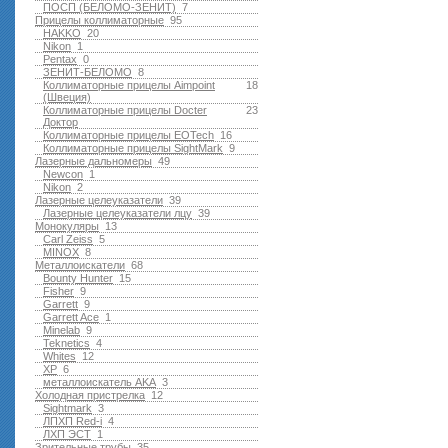
ПОСП (БЕЛОМО-ЗЕНИТ)
7
Прицелы коллиматорные
95
HAKKO
20
Nikon
1
Pentax
0
ЗЕНИТ-БЕЛОМО
8
Коллиматорные прицелы Aimpoint
18
(Швеция)
Коллиматорные прицелы Docter
23
Доктор
Коллиматорные прицелы EOTech
16
Коллиматорные прицелы SightMark
9
Лазерные дальномеры
49
Newcon
1
Nikon
2
Лазерные целеуказатели
39
Лазерные целеуказатели лцу
39
Монокуляры
13
Carl Zeiss
5
MINOX
8
Металлоискатели
68
Bounty Hunter
15
Fisher
9
Garrett
9
Garrett Ace
1
Minelab
9
Teknetics
4
Whites
12
XP
6
металлоискатель AKA
3
Холодная пристрелка
12
Sightmark
3
ЛПХП Red-i
4
ЛХП ЭСТ
1
Зрительные трубы
35