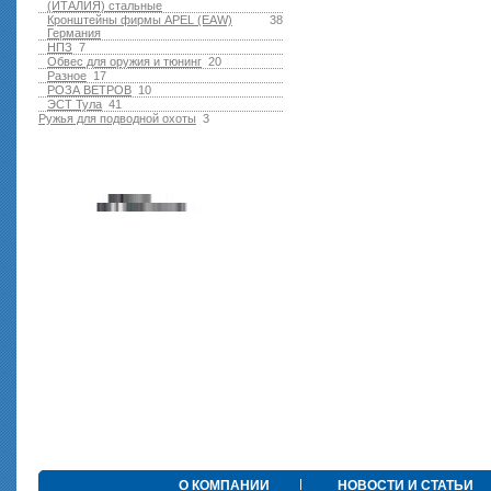
(ИТАЛИЯ) стальные
Кронштейны фирмы APEL (EAW)
38
Германия
НПЗ
7
Обвес для оружия и тюнинг
20
Разное
17
РОЗА ВЕТРОВ
10
ЭСТ Тула
41
Ружья для подводной оxоты
3
О КОМПАНИИ
НОВОСТИ И СТАТЬИ