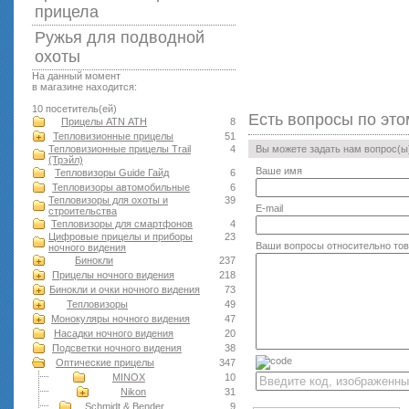
прицела
Ружья для подводной
оxоты
На данный момент
в магазине находится:
10 посетитель(ей)
Есть вопросы по это
Прицелы ATN АТН
8
Тепловизионные прицелы
51
Тепловизионные прицелы Trail
4
Вы можете задать нам вопрос(
(Трэйл)
Ваше имя
Тепловизоры Guide Гайд
6
Тепловизоры автомобильные
6
Тепловизоры для охоты и
39
E-mail
строительства
Тепловизоры для смартфонов
4
Цифровые прицелы и приборы
23
Ваши вопросы относительно то
ночного видения
Бинокли
237
Прицелы ночного видения
218
Бинокли и очки ночного видения
73
Тепловизоры
49
Монокуляры ночного видения
47
Насадки ночного видения
20
Подсветки ночного видения
38
Оптические прицелы
347
MINOX
10
Nikon
31
Schmidt & Bender
9