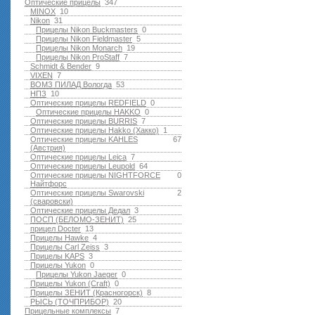
Оптические прицелы
347
MINOX
10
Nikon
31
Прицелы Nikon Buckmasters
0
Прицелы Nikon Fieldmaster
5
Прицелы Nikon Monarch
19
Прицелы Nikon ProStaff
7
Schmidt & Bender
9
VIXEN
7
ВОМЗ ПИЛАД Вологда
53
НПЗ
10
Оптические прицелы REDFIELD
0
Оптические прицелы HAKKO
0
Оптические прицелы BURRIS
7
Оптические прицелы Hakko (Хакко)
1
Оптические прицелы KAHLES
67
(Австрия)
Оптические прицелы Leica
7
Оптические прицелы Leupold
64
Оптические прицелы NIGHTFORCE
0
Найтфорс
Оптические прицелы Swarovski
2
(сваровски)
Оптические прицелы Дедал
3
ПОСП (БЕЛОМО-ЗЕНИТ)
25
прицел Docter
13
Прицелы Hawke
4
Прицелы Carl Zeiss
3
Прицелы KAPS
3
Прицелы Yukon
0
Прицелы Yukon Jaeger
0
Прицелы Yukon (Craft)
0
Прицелы ЗЕНИТ (Красногорск)
8
РЫСЬ (ТОЧПРИБОР)
20
Прицельные комплексы
7