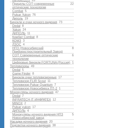
INFRATECH
26
Прицелы СОТ-современные
22
оптические технологии
Combat
5
Pulsar Yukon
76
Диполь
19
Бинокли и очки ночного видения
73
Dedal
8
Yukon
24
ДИПОЛЬ
11
Комбат Combat
8
КОМЗ
3
ЛЗОС
4
НПЗ (Новосибирский
8
Приборостростроительный Завод)
СОТ Современные оптические
6
технологии
Цифровые бинокли FORTUNA (Россия)
1
Тепловизоры
49
Dedal
5
Game Finder
8
Бинокли очки тепловизионные
17
Тепловизор FLIR Scout
11
Тепловизор Pulsar Quantum
7
Тепловизор Новосибирск ПТ-2
1
Монокуляры ночного видения
47
Dedal
7
INFRATECH IT ИНФРАТЕХ
12
MINOX
2
Pulsar yukon
17
ДИПОЛЬ
4
Монокуляры ночного видения НПЗ
5
Новосибирский завод
Насадки ночного видения
20
Подсветки ночного видения
38