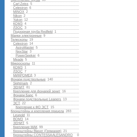
Carl Zeiss
5
Celestron
6
MINOX
2
Nikon
2
Yukon
12
КОМЗ
4
ЛЗОС
3
Подзорная труба Redfield
1
Манки электронные
9
Телескопы
19
Celestron
14
AstroMaster
5
NexStar
3
PowerSeeker
6
Meade
5
Микроскопы
11
КОМЗ
1
ЛЗОС
7
МИКРОМЕД
3
Фонари подствольные
140
Sightmark
2
ЗЕНИТ
81
Крепление для фонарей зенит
16
Фонари Барс
6
Фонари подствольные Leapers
13
ЭСТ
22
Крепление к ФО ЭСТ
15
Кронштейны и крепления прицела
283
Leupold
11
ВОМЗ
14
ЗЕНИТ
5
Крепление МАК
99
Кронштейны Blaser (Германия)
21
Кронштейны CONTESSA ALESANDRO
0