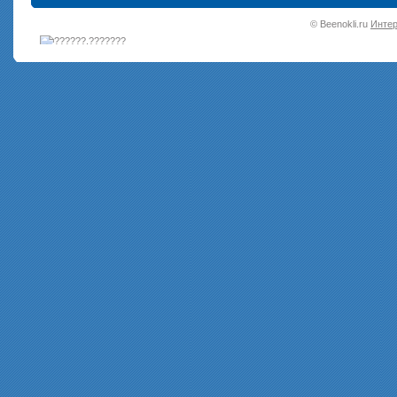
•
© Beenokli.ru
Интер